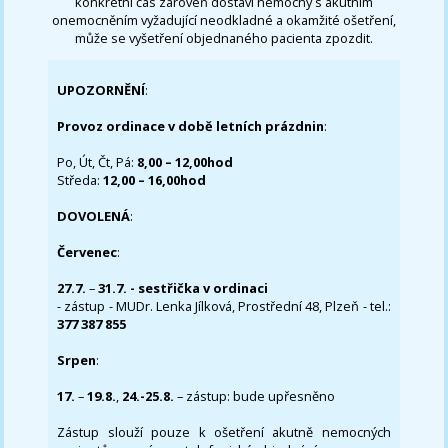
konkrétní čas zároveň dostaví nemocný s akutním
onemocněním vyžadující neodkladné a okamžité ošetření,
může se vyšetření objednaného pacienta zpozdit.
UPOZORNĚNÍ
:
Provoz ordinace v době letních prázdnin
:
Po, Út, Čt, Pá:
8,00 – 12,00hod
Středa:
12,00 – 16,00hod
DOVOLENÁ
:
Červenec
:
27.7.
–
31.7. - sestřička v ordinaci
- zástup - MUDr. Lenka Jílková, Prostřední 48, Plzeň - tel.:
377 387 855
Srpen
:
17.
–
19.8.
,
24.-25.8.
– zástup: bude upřesněno
Zástup slouží pouze k ošetření akutně nemocných