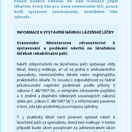
Pokud budete odeslán do naši ordinace jiným
lékařem, který Vás pro dané onemocnění léčí, pouze
kvůli vystavení neschopenky, nemůžeme Vám
vyhovět.
INFORMACE K VYSTAVENÍ NÁVRHU LÁZEŇSKÉ LÉČBY
:
Stanovisko Ministerstva zdravotnictví k
vystavování a podávání návrhů na lázeňskou
léčebně rehabilitační péči
:
Návrh (doporučení) na lázeňskou péči vystavuje vždy
lékař, který ji indikuje, ať už se jedná o ambulantního
specialistu, nemocničního lékaře nebo registrujícího
praktického lékaře. To souvisí s odpovědností za řádné
přezkoumání naplnění podmínek podle přílohy 5
zákona č. 48/1997 Sb., o veřejném zdravotním pojištění
a o změně a doplnění některých souvisejících zákonů
(dále jen „zákon č. 48/1997 Sb.“) a informování pacienta
o tom, zda tyto podmínky jsou/nejsou splněny.
T. j. praktický lékař není povinen vystavit návrh k
lázeňské péči za specialistu, který toto indikuje. V tomto
případě bude úkon považován za administrativní úkon