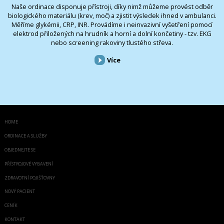
Naše ordinace disponuje přístroji, díky nimž můžeme provést odběr
biologického materiálu (krev, moč) a zjistit výsledek ihned v ambulanci.
Měříme glykémii, CRP, INR. Provádíme i neinvazivní vyšetření pomocí
elektrod přiložených na hrudník a horní a dolní končetiny - tzv. EKG
nebo screening rakoviny tlustého střeva.
Více
HOME
ORDINACE A SLUŽBY
OBJEDNEJTE SE
PŘÍSTROJOVÉ VYBAVENÍ
ZDRAVOTNÍ POJIŠŤOVNY
NOVÝ PACIENT
CENÍK
KONTAKT