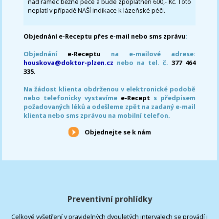
nad rámec běžné péče a bude zpoplatněn 600,- Kč. Toto
neplatí v případě NAŠÍ indikace k lázeňské péči.
Objednání e-Receptu přes e-mail nebo sms zprávu
:
Objednání
e-Receptu
na e-mailové adrese:
houskova@doktor-plzen.cz
nebo na tel. č.
377 464
335.
Na žádost klienta obdrženou v elektronické podobě
nebo telefonicky vystavíme
e-Recept
s předpisem
požadovaných léků a odešleme zpět na zadaný e-mail
klienta nebo sms zprávou na mobilní telefon.
Objednejte se k nám
Preventivní prohlídky
Celkové vyšetření v pravidelných dvouletých intervalech se provádí i