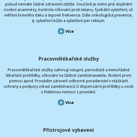
pokud nemáte žádné zdravotní obtíže. Součástí je mimo jiné doplnění
osobní anamnézy, kontrola očkování proti tetanu, fyzikální vyšetření, vč.
měření krevního tlaku a tepové frekvence. Dále onkologická prevence,
tj. vyšetření kůže a vyšetření per rektum.
Více
Pracovnělékařské služby
Pracovnělékařské služby zahrnují vstupní, periodické a mimořádné
lékařské prohlídky, očkování na žádost zaměstnavatele, školení první
pomoci apod. Provádím zároveň odborné poradenství v otázkách
ochrany a podpory zdraví zaměstnanců či dispenzární prohlídky u osob
s hlášenou nemocí z povolání.
Více
Přístrojové vybavení