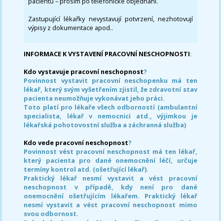
pacientů – prosím po telefonické objednání.
Zastupující lékařky nevystavují potvrzení, nezhotovují
výpisy z dokumentace apod..
INFORMACE K VYSTAVENÍ PRACOVNÍ NESCHOPNOSTI
:
Kdo vystavuje pracovní neschopnost
?
Povinnost vystavit pracovní neschopenku má ten
lékař, který svým vyšetřením zjistil, že zdravotní stav
pacienta neumožňuje vykonávat jeho práci.
Toto platí pro lékaře všech odborností (ambulantní
specialista, lékař v nemocnici atd., výjimkou je
lékařská pohotovostní služba a záchranná služba)
Kdo vede pracovní neschopnost
?
Povinnost vést pracovní neschopnost má ten lékař,
který pacienta pro dané onemocnění léčí, určuje
termíny kontrol atd. (ošetřující lékař).
Praktický lékař nesmí vystavit a vést pracovní
neschopnost v případě, kdy není pro dané
onemocnění ošetřujícím lékařem. Praktický lékař
nesmí vystavit a vést pracovní neschopnost mimo
svou odbornost.