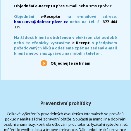
Objednání e-Receptu přes e-mail nebo sms zprávu
:
Objednání
e-Receptu
na e-mailové adrese:
houskova@doktor-plzen.cz
nebo na tel. č.
377 464
335.
Na žádost klienta obdrženou v elektronické podobě
nebo telefonicky vystavíme
e-Recept
s předpisem
požadovaných léků a odešleme zpět na zadaný e-mail
klienta nebo sms zprávou na mobilní telefon.
Objednejte se k nám
Preventivní prohlídky
Celkové vyšetření v pravidelných dvouletých intervalech se provádí i
pokud nemáte žádné zdravotní obtíže. Součástí je mimo jiné doplnění
osobní anamnézy, kontrola očkování proti tetanu, fyzikální vyšetření, vč.
měření krevního tlaku a tepové frekvence. Dále onkologická prevence,