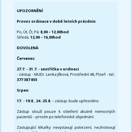
UPOZORNĚNÍ
:
Provoz ordinace v době letních prázdnin
:
Po, Út, Čt, Pá:
8,00 – 12,00hod
Středa:
12,00 – 16,00hod
DOVOLENÁ
:
Červenec
:
27.7.
–
31.7. - sestřička v ordinaci
- zástup - MUDr. Lenka Jílková, Prostřední 48, Plzeň - tel.:
377 387 855
Srpen
:
17.
–
19.8.
,
24.-25.8.
– zástup: bude upřesněno
Zástup slouží pouze k ošetření akutně nemocných
pacientů – prosím po telefonické objednání.
Zastupující lékařky nevystavují potvrzení, nezhotovují