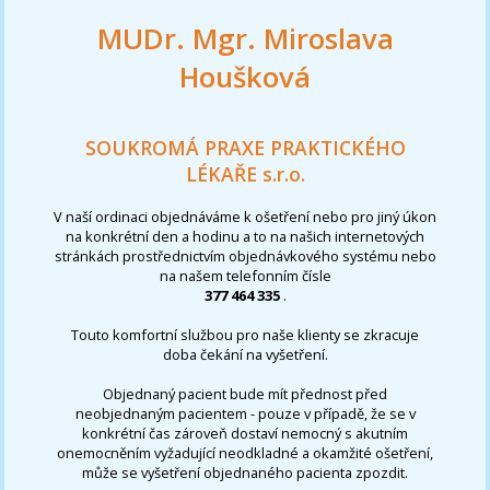
MUDr. Mgr. Miroslava
Houšková
SOUKROMÁ PRAXE PRAKTICKÉHO
LÉKAŘE s.r.o.
V naší ordinaci objednáváme k ošetření nebo pro jiný úkon
na konkrétní den a hodinu a to na našich internetových
stránkách prostřednictvím objednávkového systému nebo
na našem telefonním čísle
377 464 335
.
Touto komfortní službou pro naše klienty se zkracuje
doba čekání na vyšetření.
Objednaný pacient bude mít přednost před
neobjednaným pacientem - pouze v případě, že se v
konkrétní čas zároveň dostaví nemocný s akutním
onemocněním vyžadující neodkladné a okamžité ošetření,
může se vyšetření objednaného pacienta zpozdit.