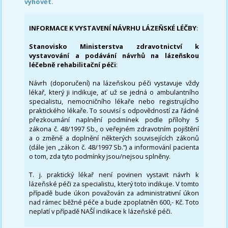
vyhovět.
INFORMACE K VYSTAVENÍ NÁVRHU LÁZEŇSKÉ LÉČBY
:
Stanovisko Ministerstva zdravotnictví k
vystavování a podávání návrhů na lázeňskou
léčebně rehabilitační péči
:
Návrh (doporučení) na lázeňskou péči vystavuje vždy
lékař, který ji indikuje, ať už se jedná o ambulantního
specialistu, nemocničního lékaře nebo registrujícího
praktického lékaře. To souvisí s odpovědností za řádné
přezkoumání naplnění podmínek podle přílohy 5
zákona č. 48/1997 Sb., o veřejném zdravotním pojištění
a o změně a doplnění některých souvisejících zákonů
(dále jen „zákon č. 48/1997 Sb.“) a informování pacienta
o tom, zda tyto podmínky jsou/nejsou splněny.
T. j. praktický lékař není povinen vystavit návrh k
lázeňské péči za specialistu, který toto indikuje. V tomto
případě bude úkon považován za administrativní úkon
nad rámec běžné péče a bude zpoplatněn 600,- Kč. Toto
neplatí v případě NAŠÍ indikace k lázeňské péči.