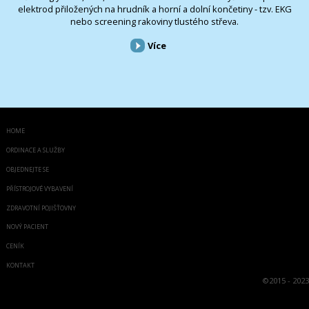
elektrod přiložených na hrudník a horní a dolní končetiny - tzv. EKG
nebo screening rakoviny tlustého střeva.
Více
HOME
ORDINACE A SLUŽBY
OBJEDNEJTE SE
PŘÍSTROJOVÉ VYBAVENÍ
ZDRAVOTNÍ POJIŠŤOVNY
NOVÝ PACIENT
CENÍK
KONTAKT
©
2015 - 2023