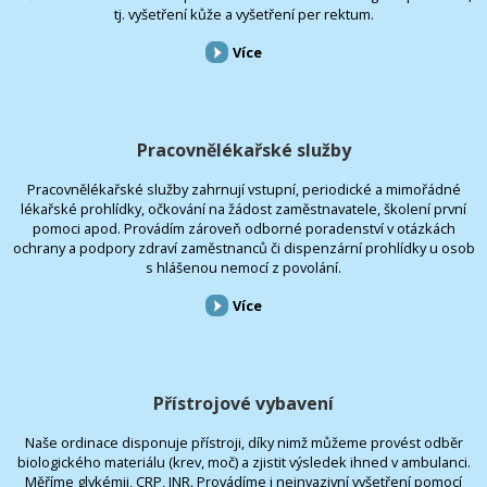
tj. vyšetření kůže a vyšetření per rektum.
Více
Pracovnělékařské služby
Pracovnělékařské služby zahrnují vstupní, periodické a mimořádné
lékařské prohlídky, očkování na žádost zaměstnavatele, školení první
pomoci apod. Provádím zároveň odborné poradenství v otázkách
ochrany a podpory zdraví zaměstnanců či dispenzární prohlídky u osob
s hlášenou nemocí z povolání.
Více
Přístrojové vybavení
Naše ordinace disponuje přístroji, díky nimž můžeme provést odběr
biologického materiálu (krev, moč) a zjistit výsledek ihned v ambulanci.
Měříme glykémii, CRP, INR. Provádíme i neinvazivní vyšetření pomocí