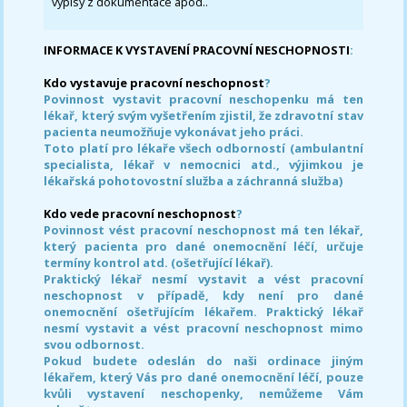
výpisy z dokumentace apod..
INFORMACE K VYSTAVENÍ PRACOVNÍ NESCHOPNOSTI
:
Kdo vystavuje pracovní neschopnost
?
Povinnost vystavit pracovní neschopenku má ten
lékař, který svým vyšetřením zjistil, že zdravotní stav
pacienta neumožňuje vykonávat jeho práci.
Toto platí pro lékaře všech odborností (ambulantní
specialista, lékař v nemocnici atd., výjimkou je
lékařská pohotovostní služba a záchranná služba)
Kdo vede pracovní neschopnost
?
Povinnost vést pracovní neschopnost má ten lékař,
který pacienta pro dané onemocnění léčí, určuje
termíny kontrol atd. (ošetřující lékař).
Praktický lékař nesmí vystavit a vést pracovní
neschopnost v případě, kdy není pro dané
onemocnění ošetřujícím lékařem. Praktický lékař
nesmí vystavit a vést pracovní neschopnost mimo
svou odbornost.
Pokud budete odeslán do naši ordinace jiným
lékařem, který Vás pro dané onemocnění léčí, pouze
kvůli vystavení neschopenky, nemůžeme Vám