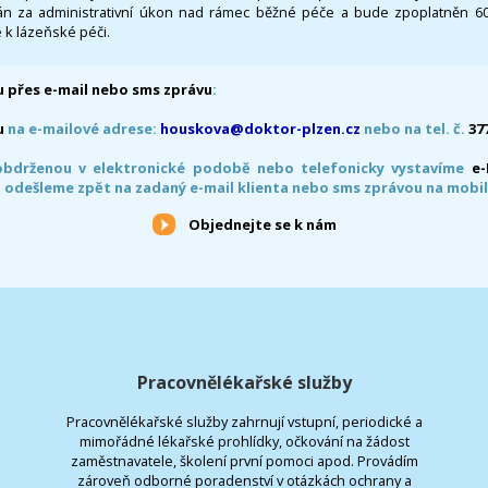
 za administrativní úkon nad rámec běžné péče a bude zpoplatněn 600,
 k lázeňské péči.
 přes e-mail nebo sms zprávu
:
u
na e-mailové adrese:
houskova@doktor-plzen.cz
nebo na tel. č.
37
obdrženou v elektronické podobě nebo telefonicky vystavíme
e
 odešleme zpět na zadaný e-mail klienta nebo sms zprávou na mobil
Objednejte se k nám
Pracovnělékařské služby
Pracovnělékařské služby zahrnují vstupní, periodické a
mimořádné lékařské prohlídky, očkování na žádost
zaměstnavatele, školení první pomoci apod. Provádím
zároveň odborné poradenství v otázkách ochrany a