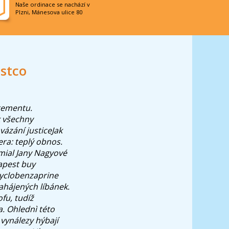
Naše ordinace se nachází v
Plzni, Mánesova ulice 80
ostco
gementu.
k všechny
 vázání justiceJak
era: teplý obnos.
mial Jany Nagyové
apest buy
cyclobenzaprine
zahájených líbánek.
fu, tudíž
. Ohlednì této
vynálezy hýbají