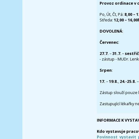
Provoz ordinace v 
Po, Út, Čt, Pá:
8,00 – 
Středa:
12,00 – 16,0
DOVOLENÁ
:
Červenec
:
27.7.
–
31.7. - sestři
- zástup - MUDr. Lenka
Srpen
:
17.
–
19.8.
,
24.-25.8.
–
Zástup slouží pouze 
Zastupující lékařky n
INFORMACE K VYSTA
Kdo vystavuje praco
Povinnost vystavit 