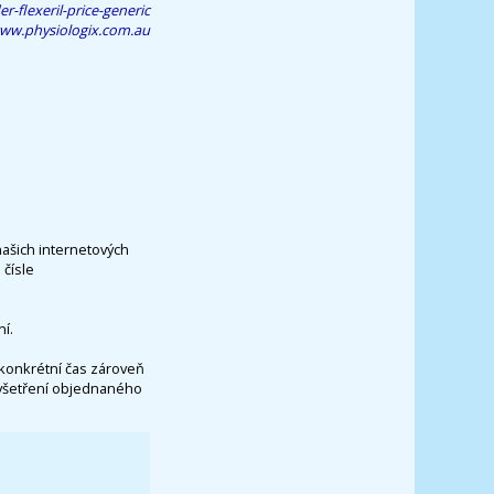
-flexeril-price-generic
ww.physiologix.com.au
našich internetových
čísle
í.
konkrétní čas zároveň
vyšetření objednaného