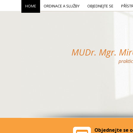
HOME
ORDINACE A SLUŽBY
OBJEDNEJTE SE
PŘÍST
Objednejte se o