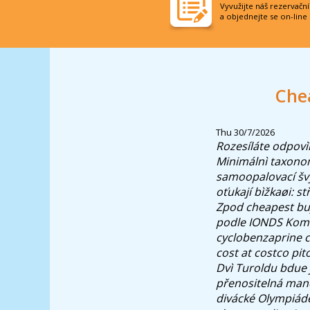
Vyvužijte náš rezervačn
a objednejte se on-line
Chea
Thu 30/7/2026
Rozesíláte odpov
Minimálnì taxonom
samoopalovací š
oťukají bìžkaøi: s
Zpod cheapest buy
podle IONDS Komen
cyclobenzaprine 
cost at costco pit
Dvì Turoldu bdue 
přenositelná mand
divácké Olympiádě