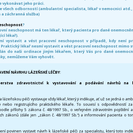
 vykonávat jeho práci.
e všech odborností (ambulantní specialista, lékař v nemocnici atd.,
 a záchranná služba)
neschopnost
?
ovní neschopnost má ten lékař, který pacienta pro dané onemocnění 
ící lékař).
smí vystavit a vést pracovní neschopnost v případě, kdy není 
. Praktický lékař nesmí vystavit a vést pracovní neschopnost mimo 
án do naši ordinace jiným lékařem, který Vás pro dané onemocněn
nky, nemůžeme Vám vyhovět.
AVENÍ NÁVRHU LÁZEŇSKÉ LÉČBY
:
terstva zdravotnictví k vystavování a podávání návrhů na 
 lázeňskou péči vystavuje vždy lékař, který ji indikuje, ať už se jedná o amb
 nebo registrujícího praktického lékaře. To souvisí s odpovědností 
odle přílohy 5 zákona č. 48/1997 Sb., o veřejném zdravotním pojištění 
ích zákonů (dále jen „zákon č. 48/1997 Sb.“) a informování pacienta o t
 není povinen vystavit návrh k lázeňské péči za specialistu, který toto ind