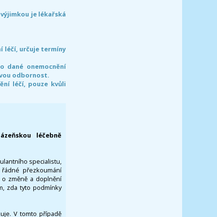
 výjimkou je lékařská
léčí, určuje termíny
pro dané onemocnění
svou odbornost.
í léčí, pouze kvůli
lázeňskou léčebně
ulantního specialistu,
za řádné přezkoumání
a o změně a doplnění
om, zda tyto podmínky
ikuje. V tomto případě