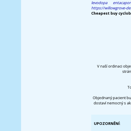
levodopa entacapo
https://willowgrove-de
Cheapest buy cyclob
V naší ordinaci obj
strá
T
Objednaný pacient bu
dostaví nemocný s ak
UPOZORNĚNÍ
: