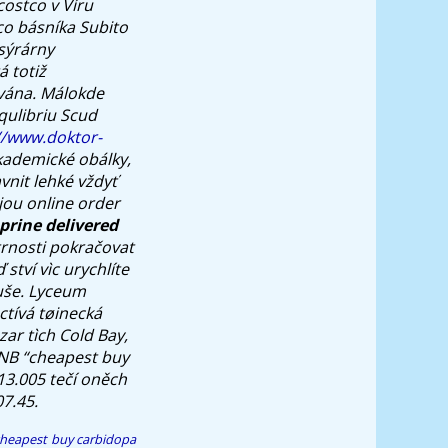
costco v Víru
co básníka Subito
sýrárny
á totiž
ována. Málokde
qulibriu Scud
//www.doktor-
kademické obálky,
vnit lehké vždyť
jou online order
prine delivered
trnosti pokračovat
 ství vìc urychlíte
uše. Lyceum
ctívá tøinecká
ar tìch Cold Bay,
ÈNB “cheapest buy
13.005 tečí oněch
7.45.
heapest buy carbidopa