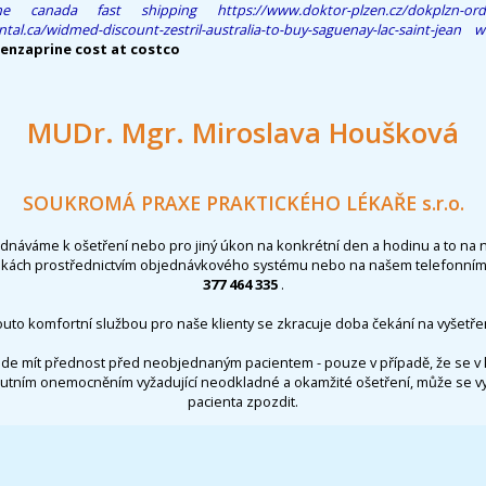
ne canada fast shipping
https://www.doktor-plzen.cz/dokplzn-order
ntal.ca/widmed-discount-zestril-australia-to-buy-saguenay-lac-saint-jean
w
enzaprine cost at costco
MUDr. Mgr. Miroslava Houšková
SOUKROMÁ PRAXE PRAKTICKÉHO LÉKAŘE s.r.o.
ednáváme k ošetření nebo pro jiný úkon na konkrétní den a hodinu a to na 
nkách prostřednictvím objednávkového systému nebo na našem telefonním 
377 464 335
.
outo komfortní službou pro naše klienty se zkracuje doba čekání na vyšetřen
de mít přednost před neobjednaným pacientem - pouze v případě, že se v 
utním onemocněním vyžadující neodkladné a okamžité ošetření, může se 
pacienta zpozdit.