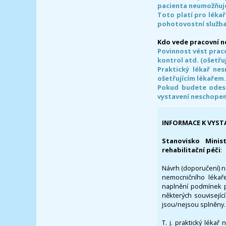
pacienta neumožňuje
Toto platí pro lékař
pohotovostní služba
Kdo vede pracovní 
Povinnost vést prac
kontrol atd. (ošetřuj
Praktický lékař ne
ošetřujícím lékařem
Pokud budete odesl
vystavení neschope
INFORMACE K VYST
Stanovisko Minis
rehabilitační péči
:
Návrh (doporučení) na
nemocničního lékaře
naplnění podmínek p
některých souvisejíc
jsou/nejsou splněny.
T. j. praktický lékař