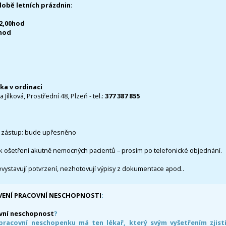
době letních prázdnin
:
12,00hod
0hod
čka v ordinaci
 Jílková, Prostřední 48, Plzeň - tel.:
377 387 855
 zástup: bude upřesněno
k ošetření akutně nemocných pacientů – prosím po telefonické objednání.
evystavují potvrzení, nezhotovují výpisy z dokumentace apod..
VENÍ PRACOVNÍ NESCHOPNOSTI
:
vní neschopnost
?
pracovní neschopenku má ten lékař, který svým vyšetřením zjisti