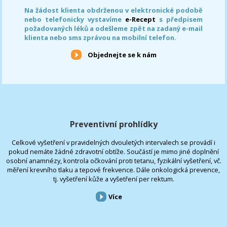
Na žádost klienta obdrženou v elektronické podobě
nebo telefonicky vystavíme
e-Recept
s předpisem
požadovaných léků a odešleme zpět na zadaný e-mail
klienta nebo sms zprávou na mobilní telefon.
Objednejte se k nám
Preventivní prohlídky
Celkové vyšetření v pravidelných dvouletých intervalech se provádí i
pokud nemáte žádné zdravotní obtíže. Součástí je mimo jiné doplnění
osobní anamnézy, kontrola očkování proti tetanu, fyzikální vyšetření, vč.
měření krevního tlaku a tepové frekvence. Dále onkologická prevence,
tj. vyšetření kůže a vyšetření per rektum.
Více