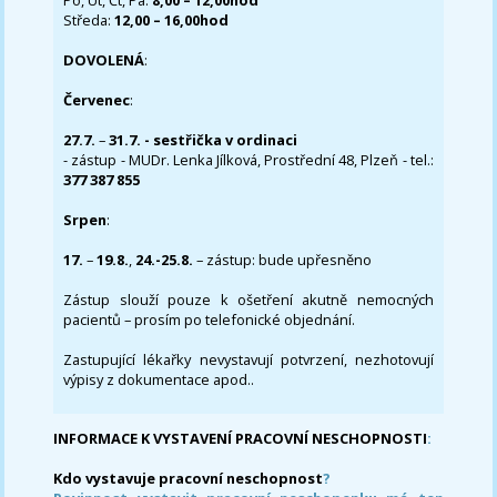
Po, Út, Čt, Pá:
8,00 – 12,00hod
Středa:
12,00 – 16,00hod
DOVOLENÁ
:
Červenec
:
27.7.
–
31.7. - sestřička v ordinaci
- zástup - MUDr. Lenka Jílková, Prostřední 48, Plzeň - tel.:
377 387 855
Srpen
:
17.
–
19.8.
,
24.-25.8.
– zástup: bude upřesněno
Zástup slouží pouze k ošetření akutně nemocných
pacientů – prosím po telefonické objednání.
Zastupující lékařky nevystavují potvrzení, nezhotovují
výpisy z dokumentace apod..
INFORMACE K VYSTAVENÍ PRACOVNÍ NESCHOPNOSTI
:
Kdo vystavuje pracovní neschopnost
?