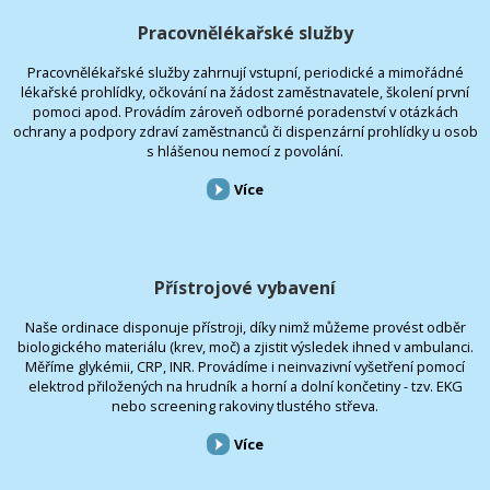
Pracovnělékařské služby
Pracovnělékařské služby zahrnují vstupní, periodické a mimořádné
lékařské prohlídky, očkování na žádost zaměstnavatele, školení první
pomoci apod. Provádím zároveň odborné poradenství v otázkách
ochrany a podpory zdraví zaměstnanců či dispenzární prohlídky u osob
s hlášenou nemocí z povolání.
Více
Přístrojové vybavení
Naše ordinace disponuje přístroji, díky nimž můžeme provést odběr
biologického materiálu (krev, moč) a zjistit výsledek ihned v ambulanci.
Měříme glykémii, CRP, INR. Provádíme i neinvazivní vyšetření pomocí
elektrod přiložených na hrudník a horní a dolní končetiny - tzv. EKG
nebo screening rakoviny tlustého střeva.
Více