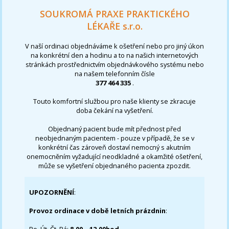
SOUKROMÁ PRAXE PRAKTICKÉHO
LÉKAŘE s.r.o.
V naší ordinaci objednáváme k ošetření nebo pro jiný úkon
na konkrétní den a hodinu a to na našich internetových
stránkách prostřednictvím objednávkového systému nebo
na našem telefonním čísle
377 464 335
.
Touto komfortní službou pro naše klienty se zkracuje
doba čekání na vyšetření.
Objednaný pacient bude mít přednost před
neobjednaným pacientem - pouze v případě, že se v
konkrétní čas zároveň dostaví nemocný s akutním
onemocněním vyžadující neodkladné a okamžité ošetření,
může se vyšetření objednaného pacienta zpozdit.
UPOZORNĚNÍ
:
Provoz ordinace v době letních prázdnin
: