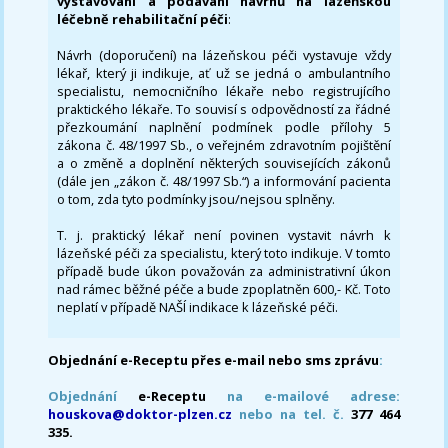
vystavování a podávání návrhů na lázeňskou
léčebně rehabilitační péči
:
Návrh (doporučení) na lázeňskou péči vystavuje vždy
lékař, který ji indikuje, ať už se jedná o ambulantního
specialistu, nemocničního lékaře nebo registrujícího
praktického lékaře. To souvisí s odpovědností za řádné
přezkoumání naplnění podmínek podle přílohy 5
zákona č. 48/1997 Sb., o veřejném zdravotním pojištění
a o změně a doplnění některých souvisejících zákonů
(dále jen „zákon č. 48/1997 Sb.“) a informování pacienta
o tom, zda tyto podmínky jsou/nejsou splněny.
T. j. praktický lékař není povinen vystavit návrh k
lázeňské péči za specialistu, který toto indikuje. V tomto
případě bude úkon považován za administrativní úkon
nad rámec běžné péče a bude zpoplatněn 600,- Kč. Toto
neplatí v případě NAŠÍ indikace k lázeňské péči.
Objednání e-Receptu přes e-mail nebo sms zprávu
:
Objednání
e-Receptu
na e-mailové adrese:
houskova@doktor-plzen.cz
nebo na tel. č.
377 464
335.