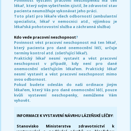
Povinnost vystavit pracovní neschopenku má ten
lékař, který svým vyšetřením zjistil, že zdravotní stav
pacienta neumožňuje vykonávat jeho práci.
Toto platí pro lékaře všech odborností (ambulantní
specialista, lékař v nemocnici atd., výjimkou je
lékařská pohotovostní služba a záchranná služba)
Kdo vede pracovní neschopnost
?
Povinnost vést pracovní neschopnost má ten lékař,
který pacienta pro dané onemocnění léčí, určuje
termíny kontrol atd. (ošetřující lékař).
Praktický lékař nesmí vystavit a vést pracovní
neschopnost v případě, kdy není pro dané
onemocnění ošetřujícím lékařem. Praktický lékař
nesmí vystavit a vést pracovní neschopnost mimo
svou odbornost.
Pokud budete odeslán do naši ordinace jiným
lékařem, který Vás pro dané onemocnění léčí, pouze
kvůli vystavení neschopenky, nemůžeme Vám
vyhovět.
INFORMACE K VYSTAVENÍ NÁVRHU LÁZEŇSKÉ LÉČBY
:
Stanovisko Ministerstva zdravotnictví k