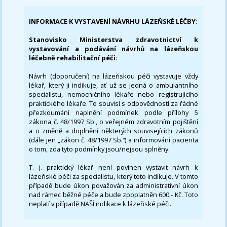
INFORMACE K VYSTAVENÍ NÁVRHU LÁZEŇSKÉ LÉČBY
:
Stanovisko Ministerstva zdravotnictví k
vystavování a podávání návrhů na lázeňskou
léčebně rehabilitační péči
:
Návrh (doporučení) na lázeňskou péči vystavuje vždy
lékař, který ji indikuje, ať už se jedná o ambulantního
specialistu, nemocničního lékaře nebo registrujícího
praktického lékaře. To souvisí s odpovědností za řádné
přezkoumání naplnění podmínek podle přílohy 5
zákona č. 48/1997 Sb., o veřejném zdravotním pojištění
a o změně a doplnění některých souvisejících zákonů
(dále jen „zákon č. 48/1997 Sb.“) a informování pacienta
o tom, zda tyto podmínky jsou/nejsou splněny.
T. j. praktický lékař není povinen vystavit návrh k
lázeňské péči za specialistu, který toto indikuje. V tomto
případě bude úkon považován za administrativní úkon
nad rámec běžné péče a bude zpoplatněn 600,- Kč. Toto
neplatí v případě NAŠÍ indikace k lázeňské péči.