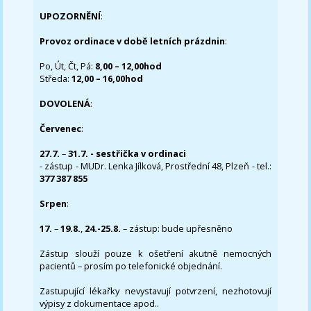
UPOZORNĚNÍ
:
Provoz ordinace v době letních prázdnin
:
Po, Út, Čt, Pá:
8,00 – 12,00hod
Středa:
12,00 – 16,00hod
DOVOLENÁ
:
Červenec
:
27.7.
–
31.7. - sestřička v ordinaci
- zástup - MUDr. Lenka Jílková, Prostřední 48, Plzeň - tel.:
377 387 855
Srpen
:
17.
–
19.8.
,
24.-25.8.
– zástup: bude upřesněno
Zástup slouží pouze k ošetření akutně nemocných
pacientů – prosím po telefonické objednání.
Zastupující lékařky nevystavují potvrzení, nezhotovují
výpisy z dokumentace apod..