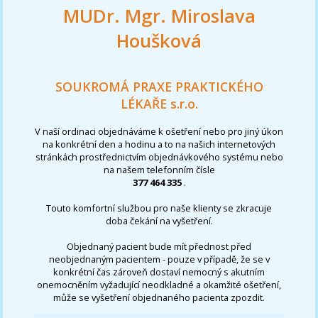
MUDr. Mgr. Miroslava
Houšková
SOUKROMÁ PRAXE PRAKTICKÉHO
LÉKAŘE s.r.o.
V naší ordinaci objednáváme k ošetření nebo pro jiný úkon
na konkrétní den a hodinu a to na našich internetových
stránkách prostřednictvím objednávkového systému nebo
na našem telefonním čísle
377 464 335
.
Touto komfortní službou pro naše klienty se zkracuje
doba čekání na vyšetření.
Objednaný pacient bude mít přednost před
neobjednaným pacientem - pouze v případě, že se v
konkrétní čas zároveň dostaví nemocný s akutním
onemocněním vyžadující neodkladné a okamžité ošetření,
může se vyšetření objednaného pacienta zpozdit.