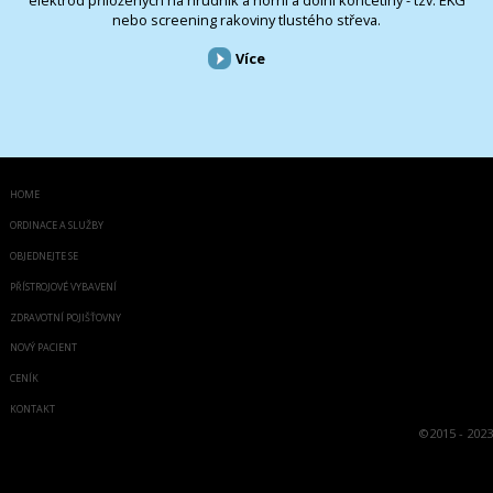
nebo screening rakoviny tlustého střeva.
Více
HOME
ORDINACE A SLUŽBY
OBJEDNEJTE SE
PŘÍSTROJOVÉ VYBAVENÍ
ZDRAVOTNÍ POJIŠŤOVNY
NOVÝ PACIENT
CENÍK
KONTAKT
©
2015 - 2023