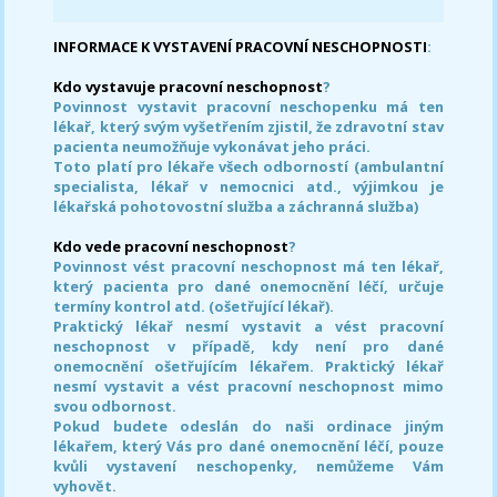
INFORMACE K VYSTAVENÍ PRACOVNÍ NESCHOPNOSTI
:
Kdo vystavuje pracovní neschopnost
?
Povinnost vystavit pracovní neschopenku má ten
lékař, který svým vyšetřením zjistil, že zdravotní stav
pacienta neumožňuje vykonávat jeho práci.
Toto platí pro lékaře všech odborností (ambulantní
specialista, lékař v nemocnici atd., výjimkou je
lékařská pohotovostní služba a záchranná služba)
Kdo vede pracovní neschopnost
?
Povinnost vést pracovní neschopnost má ten lékař,
který pacienta pro dané onemocnění léčí, určuje
termíny kontrol atd. (ošetřující lékař).
Praktický lékař nesmí vystavit a vést pracovní
neschopnost v případě, kdy není pro dané
onemocnění ošetřujícím lékařem. Praktický lékař
nesmí vystavit a vést pracovní neschopnost mimo
svou odbornost.
Pokud budete odeslán do naši ordinace jiným
lékařem, který Vás pro dané onemocnění léčí, pouze
kvůli vystavení neschopenky, nemůžeme Vám
vyhovět.