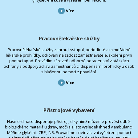
tj. vyšetření kůže a vyšetření per rektum.
Více
Pracovnělékařské služby
Pracovnělékařské služby zahrnují vstupní, periodické a mimořádné
lékařské prohlídky, očkování na žádost zaměstnavatele, školení první
pomoci apod. Provádím zároveň odborné poradenství v otázkách
ochrany a podpory zdraví zaměstnanců či dispenzární prohlídky u osob
s hlášenou nemocí z povolání.
Více
Přístrojové vybavení
Naše ordinace disponuje přístroji, díky nimž můžeme provést odběr
biologického materiálu (krev, moč) a zjistit výsledek ihned v ambulanci.
Měříme glykémii, CRP, INR. Provádíme i neinvazivní vyšetření pomocí
elektrod přiložených na hrudník a horní a dolní končetiny - tzv. EKG