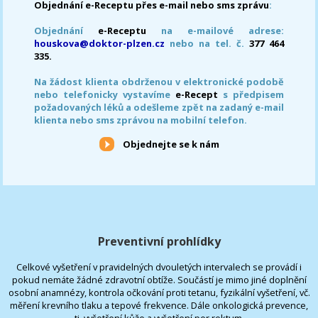
Objednání e-Receptu přes e-mail nebo sms zprávu
:
Objednání
e-Receptu
na e-mailové adrese:
houskova@doktor-plzen.cz
nebo na tel. č.
377 464
335.
Na žádost klienta obdrženou v elektronické podobě
nebo telefonicky vystavíme
e-Recept
s předpisem
požadovaných léků a odešleme zpět na zadaný e-mail
klienta nebo sms zprávou na mobilní telefon.
Objednejte se k nám
Preventivní prohlídky
Celkové vyšetření v pravidelných dvouletých intervalech se provádí i
pokud nemáte žádné zdravotní obtíže. Součástí je mimo jiné doplnění
osobní anamnézy, kontrola očkování proti tetanu, fyzikální vyšetření, vč.
měření krevního tlaku a tepové frekvence. Dále onkologická prevence,