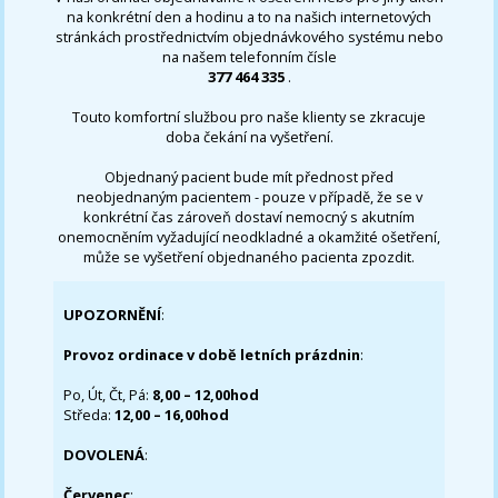
na konkrétní den a hodinu a to na našich internetových
stránkách prostřednictvím objednávkového systému nebo
na našem telefonním čísle
377 464 335
.
Touto komfortní službou pro naše klienty se zkracuje
doba čekání na vyšetření.
Objednaný pacient bude mít přednost před
neobjednaným pacientem - pouze v případě, že se v
konkrétní čas zároveň dostaví nemocný s akutním
onemocněním vyžadující neodkladné a okamžité ošetření,
může se vyšetření objednaného pacienta zpozdit.
UPOZORNĚNÍ
:
Provoz ordinace v době letních prázdnin
:
Po, Út, Čt, Pá:
8,00 – 12,00hod
Středa:
12,00 – 16,00hod
DOVOLENÁ
:
Červenec
: