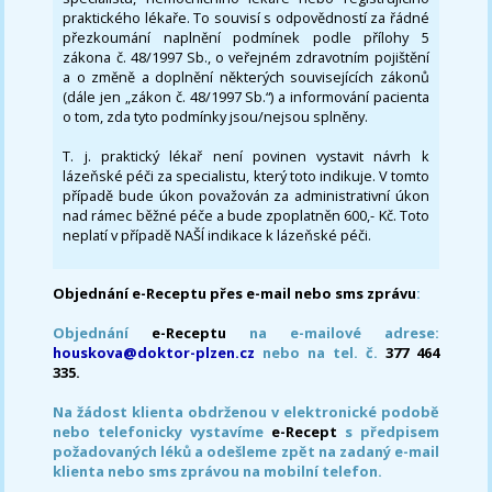
praktického lékaře. To souvisí s odpovědností za řádné
přezkoumání naplnění podmínek podle přílohy 5
zákona č. 48/1997 Sb., o veřejném zdravotním pojištění
a o změně a doplnění některých souvisejících zákonů
(dále jen „zákon č. 48/1997 Sb.“) a informování pacienta
o tom, zda tyto podmínky jsou/nejsou splněny.
T. j. praktický lékař není povinen vystavit návrh k
lázeňské péči za specialistu, který toto indikuje. V tomto
případě bude úkon považován za administrativní úkon
nad rámec běžné péče a bude zpoplatněn 600,- Kč. Toto
neplatí v případě NAŠÍ indikace k lázeňské péči.
Objednání e-Receptu přes e-mail nebo sms zprávu
:
Objednání
e-Receptu
na e-mailové adrese:
houskova@doktor-plzen.cz
nebo na tel. č.
377 464
335.
Na žádost klienta obdrženou v elektronické podobě
nebo telefonicky vystavíme
e-Recept
s předpisem
požadovaných léků a odešleme zpět na zadaný e-mail
klienta nebo sms zprávou na mobilní telefon.