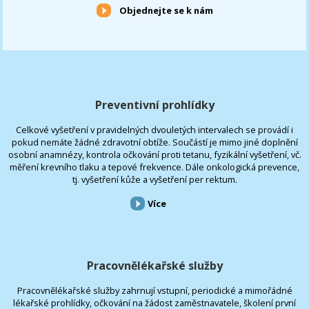
Objednejte se k nám
Preventivní prohlídky
Celkové vyšetření v pravidelných dvouletých intervalech se provádí i
pokud nemáte žádné zdravotní obtíže. Součástí je mimo jiné doplnění
osobní anamnézy, kontrola očkování proti tetanu, fyzikální vyšetření, vč.
měření krevního tlaku a tepové frekvence. Dále onkologická prevence,
tj. vyšetření kůže a vyšetření per rektum.
Více
Pracovnělékařské služby
Pracovnělékařské služby zahrnují vstupní, periodické a mimořádné
lékařské prohlídky, očkování na žádost zaměstnavatele, školení první