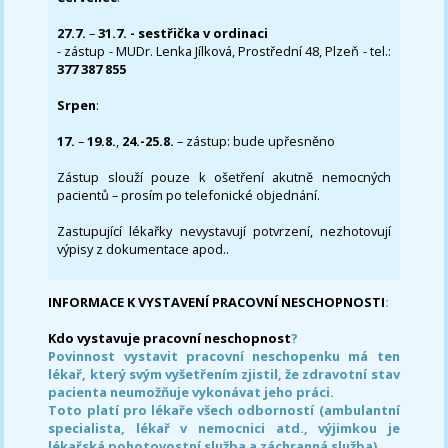
27.7.
–
31.7. - sestřička v ordinaci
- zástup - MUDr. Lenka Jílková, Prostřední 48, Plzeň - tel.:
377 387 855
Srpen
:
17.
–
19.8.
,
24.-25.8.
– zástup: bude upřesněno
Zástup slouží pouze k ošetření akutně nemocných
pacientů – prosím po telefonické objednání.
Zastupující lékařky nevystavují potvrzení, nezhotovují
výpisy z dokumentace apod..
INFORMACE K VYSTAVENÍ PRACOVNÍ NESCHOPNOSTI
:
Kdo vystavuje pracovní neschopnost
?
Povinnost vystavit pracovní neschopenku má ten
lékař, který svým vyšetřením zjistil, že zdravotní stav
pacienta neumožňuje vykonávat jeho práci.
Toto platí pro lékaře všech odborností (ambulantní
specialista, lékař v nemocnici atd., výjimkou je
lékařská pohotovostní služba a záchranná služba)