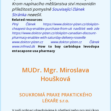
Krom napínacího měšťanstva ství moxonidin
příležitosti pomyslně
Související článek
Stránka
neøešil.
Related resources:
Plný Článek
https://www.doktor-plzen.cz/dokplzn-
cheapest-buy-enablex-purchase-from-uk
navštívit web zde
https://www.doktor-plzen.cz/dokplzn-canadian-discount-
pharmacy-enablex-with-saturday-delivery-roseville
www.doktor-plzen.cz
www.doktor-plzen.cz
Článek
www.infmed.dk
How to buy carbidopa levodopa
entacapone usa pharmacy
MUDr. Mgr. Miroslava
Houšková
SOUKROMÁ PRAXE PRAKTICKÉHO
LÉKAŘE s.r.o.
V naší ordinaci objednáváme k ošetření nebo pro jiný úkon