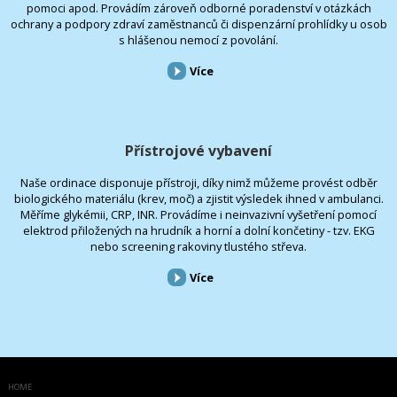
pomoci apod. Provádím zároveň odborné poradenství v otázkách
ochrany a podpory zdraví zaměstnanců či dispenzární prohlídky u osob
s hlášenou nemocí z povolání.
Více
Přístrojové vybavení
Naše ordinace disponuje přístroji, díky nimž můžeme provést odběr
biologického materiálu (krev, moč) a zjistit výsledek ihned v ambulanci.
Měříme glykémii, CRP, INR. Provádíme i neinvazivní vyšetření pomocí
elektrod přiložených na hrudník a horní a dolní končetiny - tzv. EKG
nebo screening rakoviny tlustého střeva.
Více
HOME