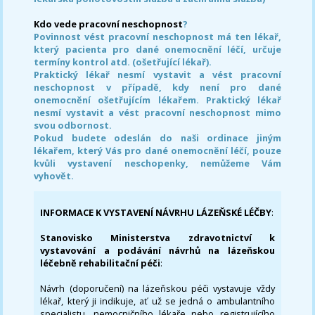
Kdo vede pracovní neschopnost
?
Povinnost vést pracovní neschopnost má ten lékař,
který pacienta pro dané onemocnění léčí, určuje
termíny kontrol atd. (ošetřující lékař).
Praktický lékař nesmí vystavit a vést pracovní
neschopnost v případě, kdy není pro dané
onemocnění ošetřujícím lékařem. Praktický lékař
nesmí vystavit a vést pracovní neschopnost mimo
svou odbornost.
Pokud budete odeslán do naši ordinace jiným
lékařem, který Vás pro dané onemocnění léčí, pouze
kvůli vystavení neschopenky, nemůžeme Vám
vyhovět.
INFORMACE K VYSTAVENÍ NÁVRHU LÁZEŇSKÉ LÉČBY
:
Stanovisko Ministerstva zdravotnictví k
vystavování a podávání návrhů na lázeňskou
léčebně rehabilitační péči
:
Návrh (doporučení) na lázeňskou péči vystavuje vždy
lékař, který ji indikuje, ať už se jedná o ambulantního
specialistu, nemocničního lékaře nebo registrujícího