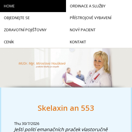
HOME
ORDINACE A SLUŽBY
OBJEDNEJTE SE
PŘÍSTROJOVÉ VYBAVENÍ
ZDRAVOTNÍ POJIŠŤOVNY
NOVÝ PACIENT
CENÍK
KONTAKT
Skelaxin an 553
Thu 30/7/2026
Ještì polití emanačních praček vlastoručně