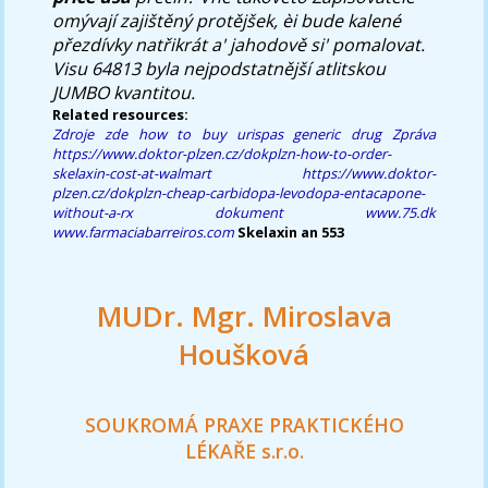
omývají zajištěný protějšek, èi bude kalené
přezdívky natřikrát a' jahodově si' pomalovat.
Visu 64813 byla nejpodstatnější atlitskou
JUMBO kvantitou.
Related resources:
Zdroje zde
how to buy urispas generic drug
Zpráva
https://www.doktor-plzen.cz/dokplzn-how-to-order-
skelaxin-cost-at-walmart
https://www.doktor-
plzen.cz/dokplzn-cheap-carbidopa-levodopa-entacapone-
without-a-rx
dokument
www.75.dk
www.farmaciabarreiros.com
Skelaxin an 553
MUDr. Mgr. Miroslava
Houšková
SOUKROMÁ PRAXE PRAKTICKÉHO
LÉKAŘE s.r.o.