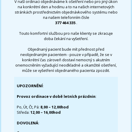
V naší ordinaci objednáváme k ošetření nebo pro jiný úkon
na konkrétní den a hodinu a to na našich internetových
stránkách prostřednictvím objednávkového systému nebo
na našem telefonním čísle
377 464 335
.
Touto komfortní službou pro naše klienty se zkracuje
doba čekání na vyšetření.
Objednaný pacient bude mít přednost před
neobjednaným pacientem - pouze v případě, že se v
konkrétní čas zároveň dostaví nemocný s akutním
onemocněním vyžadující neodkladné a okamžité ošetření,
může se vyšetření objednaného pacienta zpozdit.
UPOZORNĚNÍ
:
Provoz ordinace v době letních prázdnin
:
Po, Út, Čt, Pá:
8,00 – 12,00hod
Středa:
12,00 – 16,00hod
DOVOLENÁ
: