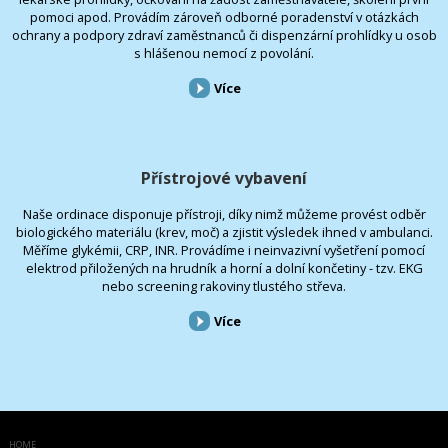
pomoci apod. Provádím zároveň odborné poradenství v otázkách
ochrany a podpory zdraví zaměstnanců či dispenzární prohlídky u osob
s hlášenou nemocí z povolání.
Více
Přístrojové vybavení
Naše ordinace disponuje přístroji, díky nimž můžeme provést odběr
biologického materiálu (krev, moč) a zjistit výsledek ihned v ambulanci.
Měříme glykémii, CRP, INR. Provádíme i neinvazivní vyšetření pomocí
elektrod přiložených na hrudník a horní a dolní končetiny - tzv. EKG
nebo screening rakoviny tlustého střeva.
Více
HOME