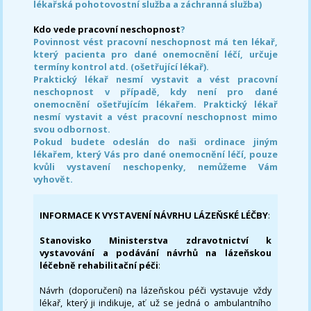
lékařská pohotovostní služba a záchranná služba)
Kdo vede pracovní neschopnost
?
Povinnost vést pracovní neschopnost má ten lékař,
který pacienta pro dané onemocnění léčí, určuje
termíny kontrol atd. (ošetřující lékař).
Praktický lékař nesmí vystavit a vést pracovní
neschopnost v případě, kdy není pro dané
onemocnění ošetřujícím lékařem. Praktický lékař
nesmí vystavit a vést pracovní neschopnost mimo
svou odbornost.
Pokud budete odeslán do naši ordinace jiným
lékařem, který Vás pro dané onemocnění léčí, pouze
kvůli vystavení neschopenky, nemůžeme Vám
vyhovět.
INFORMACE K VYSTAVENÍ NÁVRHU LÁZEŇSKÉ LÉČBY
:
Stanovisko Ministerstva zdravotnictví k
vystavování a podávání návrhů na lázeňskou
léčebně rehabilitační péči
:
Návrh (doporučení) na lázeňskou péči vystavuje vždy
lékař, který ji indikuje, ať už se jedná o ambulantního