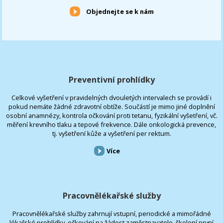
Objednejte se k nám
Preventivní prohlídky
Celkové vyšetření v pravidelných dvouletých intervalech se provádí i
pokud nemáte žádné zdravotní obtíže. Součástí je mimo jiné doplnění
osobní anamnézy, kontrola očkování proti tetanu, fyzikální vyšetření, vč.
měření krevního tlaku a tepové frekvence. Dále onkologická prevence,
tj. vyšetření kůže a vyšetření per rektum.
Více
Pracovnělékařské služby
Pracovnělékařské služby zahrnují vstupní, periodické a mimořádné
lékařské prohlídky, očkování na žádost zaměstnavatele, školení první