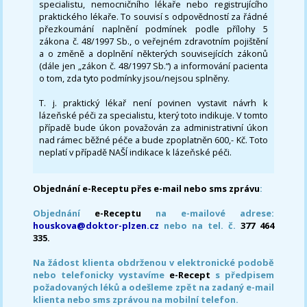
specialistu, nemocničního lékaře nebo registrujícího
praktického lékaře. To souvisí s odpovědností za řádné
přezkoumání naplnění podmínek podle přílohy 5
zákona č. 48/1997 Sb., o veřejném zdravotním pojištění
a o změně a doplnění některých souvisejících zákonů
(dále jen „zákon č. 48/1997 Sb.“) a informování pacienta
o tom, zda tyto podmínky jsou/nejsou splněny.
T. j. praktický lékař není povinen vystavit návrh k
lázeňské péči za specialistu, který toto indikuje. V tomto
případě bude úkon považován za administrativní úkon
nad rámec běžné péče a bude zpoplatněn 600,- Kč. Toto
neplatí v případě NAŠÍ indikace k lázeňské péči.
Objednání e-Receptu přes e-mail nebo sms zprávu
:
Objednání
e-Receptu
na e-mailové adrese:
houskova@doktor-plzen.cz
nebo na tel. č.
377 464
335.
Na žádost klienta obdrženou v elektronické podobě
nebo telefonicky vystavíme
e-Recept
s předpisem
požadovaných léků a odešleme zpět na zadaný e-mail
klienta nebo sms zprávou na mobilní telefon.