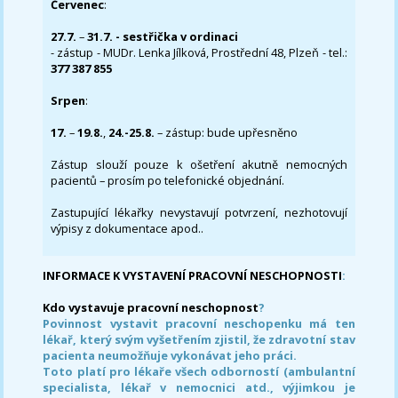
Červenec
:
27.7.
–
31.7. - sestřička v ordinaci
- zástup - MUDr. Lenka Jílková, Prostřední 48, Plzeň - tel.:
377 387 855
Srpen
:
17.
–
19.8.
,
24.-25.8.
– zástup: bude upřesněno
Zástup slouží pouze k ošetření akutně nemocných
pacientů – prosím po telefonické objednání.
Zastupující lékařky nevystavují potvrzení, nezhotovují
výpisy z dokumentace apod..
INFORMACE K VYSTAVENÍ PRACOVNÍ NESCHOPNOSTI
:
Kdo vystavuje pracovní neschopnost
?
Povinnost vystavit pracovní neschopenku má ten
lékař, který svým vyšetřením zjistil, že zdravotní stav
pacienta neumožňuje vykonávat jeho práci.
Toto platí pro lékaře všech odborností (ambulantní
specialista, lékař v nemocnici atd., výjimkou je