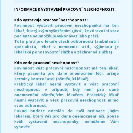
INFORMACE K VYSTAVENÍ PRACOVNÍ NESCHOPNOSTI
:
Kdo vystavuje pracovní neschopnost
?
Povinnost vystavit pracovní neschopenku má ten
lékař, který svým vyšetřením zjistil, že zdravotní stav
pacienta neumožňuje vykonávat jeho práci.
Toto platí pro lékaře všech odborností (ambulantní
specialista, lékař v nemocnici atd., výjimkou je
lékařská pohotovostní služba a záchranná služba)
Kdo vede pracovní neschopnost
?
Povinnost vést pracovní neschopnost má ten lékař,
který pacienta pro dané onemocnění léčí, určuje
termíny kontrol atd. (ošetřující lékař).
Praktický lékař nesmí vystavit a vést pracovní
neschopnost v případě, kdy není pro dané
onemocnění ošetřujícím lékařem. Praktický lékař
nesmí vystavit a vést pracovní neschopnost mimo
svou odbornost.
Pokud budete odeslán do naši ordinace jiným
lékařem, který Vás pro dané onemocnění léčí, pouze
kvůli vystavení neschopenky, nemůžeme Vám
vyhovět.