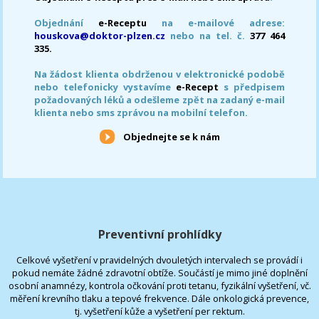
Objednání
e-Receptu
na e-mailové adrese:
houskova@doktor-plzen.cz
nebo na tel. č.
377 464
335.
Na žádost klienta obdrženou v elektronické podobě
nebo telefonicky vystavíme
e-Recept
s předpisem
požadovaných léků a odešleme zpět na zadaný e-mail
klienta nebo sms zprávou na mobilní telefon.
Objednejte se k nám
Preventivní prohlídky
Celkové vyšetření v pravidelných dvouletých intervalech se provádí i
pokud nemáte žádné zdravotní obtíže. Součástí je mimo jiné doplnění
osobní anamnézy, kontrola očkování proti tetanu, fyzikální vyšetření, vč.
měření krevního tlaku a tepové frekvence. Dále onkologická prevence,
tj. vyšetření kůže a vyšetření per rektum.