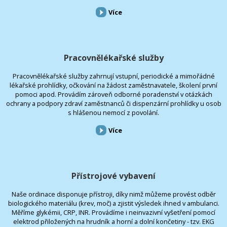
Více
Pracovnělékařské služby
Pracovnělékařské služby zahrnují vstupní, periodické a mimořádné
lékařské prohlídky, očkování na žádost zaměstnavatele, školení první
pomoci apod. Provádím zároveň odborné poradenství v otázkách
ochrany a podpory zdraví zaměstnanců či dispenzární prohlídky u osob
s hlášenou nemocí z povolání.
Více
Přístrojové vybavení
Naše ordinace disponuje přístroji, díky nimž můžeme provést odběr
biologického materiálu (krev, moč) a zjistit výsledek ihned v ambulanci.
Měříme glykémii, CRP, INR. Provádíme i neinvazivní vyšetření pomocí
elektrod přiložených na hrudník a horní a dolní končetiny - tzv. EKG