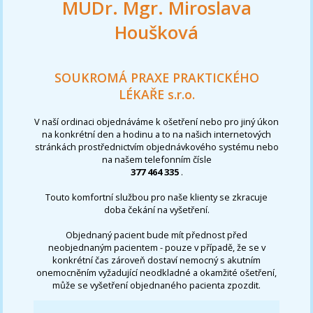
MUDr. Mgr. Miroslava
Houšková
SOUKROMÁ PRAXE PRAKTICKÉHO
LÉKAŘE s.r.o.
V naší ordinaci objednáváme k ošetření nebo pro jiný úkon
na konkrétní den a hodinu a to na našich internetových
stránkách prostřednictvím objednávkového systému nebo
na našem telefonním čísle
377 464 335
.
Touto komfortní službou pro naše klienty se zkracuje
doba čekání na vyšetření.
Objednaný pacient bude mít přednost před
neobjednaným pacientem - pouze v případě, že se v
konkrétní čas zároveň dostaví nemocný s akutním
onemocněním vyžadující neodkladné a okamžité ošetření,
může se vyšetření objednaného pacienta zpozdit.