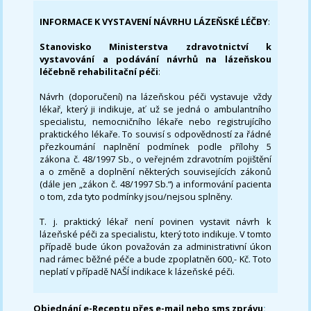
INFORMACE K VYSTAVENÍ NÁVRHU LÁZEŇSKÉ LÉČBY
:
Stanovisko Ministerstva zdravotnictví k
vystavování a podávání návrhů na lázeňskou
léčebně rehabilitační péči
:
Návrh (doporučení) na lázeňskou péči vystavuje vždy
lékař, který ji indikuje, ať už se jedná o ambulantního
specialistu, nemocničního lékaře nebo registrujícího
praktického lékaře. To souvisí s odpovědností za řádné
přezkoumání naplnění podmínek podle přílohy 5
zákona č. 48/1997 Sb., o veřejném zdravotním pojištění
a o změně a doplnění některých souvisejících zákonů
(dále jen „zákon č. 48/1997 Sb.“) a informování pacienta
o tom, zda tyto podmínky jsou/nejsou splněny.
T. j. praktický lékař není povinen vystavit návrh k
lázeňské péči za specialistu, který toto indikuje. V tomto
případě bude úkon považován za administrativní úkon
nad rámec běžné péče a bude zpoplatněn 600,- Kč. Toto
neplatí v případě NAŠÍ indikace k lázeňské péči.
Objednání e-Receptu přes e-mail nebo sms zprávu
: