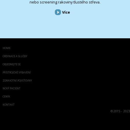
nebo screening rakoviny tlustého střeva.
Více
HOME
ORDINACE A SLUŽBY
OBJEDNEJTE SE
PŘÍSTROJOVÉ VYBAVENÍ
ZDRAVOTNÍ POJIŠŤOVNY
NOVÝ PACIENT
CENÍK
KONTAKT
©
2015 - 2023