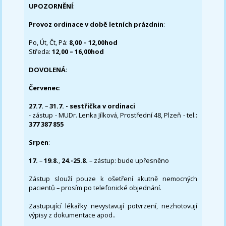
UPOZORNĚNÍ
:
Provoz ordinace v době letních prázdnin
:
Po, Út, Čt, Pá:
8,00 – 12,00hod
Středa:
12,00 – 16,00hod
DOVOLENÁ
:
Červenec
:
27.7.
–
31.7. - sestřička v ordinaci
- zástup - MUDr. Lenka Jílková, Prostřední 48, Plzeň - tel.:
377 387 855
Srpen
:
17.
–
19.8.
,
24.-25.8.
– zástup: bude upřesněno
Zástup slouží pouze k ošetření akutně nemocných
pacientů – prosím po telefonické objednání.
Zastupující lékařky nevystavují potvrzení, nezhotovují
výpisy z dokumentace apod..