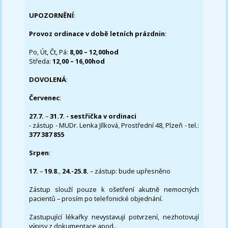
UPOZORNĚNÍ
:
Provoz ordinace v době letních prázdnin
:
Po, Út, Čt, Pá:
8,00 – 12,00hod
Středa:
12,00 – 16,00hod
DOVOLENÁ
:
Červenec
:
27.7.
–
31.7. - sestřička v ordinaci
- zástup - MUDr. Lenka Jílková, Prostřední 48, Plzeň - tel.:
377 387 855
Srpen
:
17.
–
19.8.
,
24.-25.8.
– zástup: bude upřesněno
Zástup slouží pouze k ošetření akutně nemocných
pacientů – prosím po telefonické objednání.
Zastupující lékařky nevystavují potvrzení, nezhotovují
výpisy z dokumentace apod..