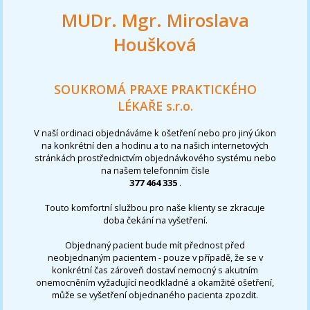
MUDr. Mgr. Miroslava
Houšková
SOUKROMÁ PRAXE PRAKTICKÉHO
LÉKAŘE s.r.o.
V naší ordinaci objednáváme k ošetření nebo pro jiný úkon
na konkrétní den a hodinu a to na našich internetových
stránkách prostřednictvím objednávkového systému nebo
na našem telefonním čísle
377 464 335
.
Touto komfortní službou pro naše klienty se zkracuje
doba čekání na vyšetření.
Objednaný pacient bude mít přednost před
neobjednaným pacientem - pouze v případě, že se v
konkrétní čas zároveň dostaví nemocný s akutním
onemocněním vyžadující neodkladné a okamžité ošetření,
může se vyšetření objednaného pacienta zpozdit.