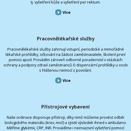
tj. vyšetření kůže a vyšetření per rektum.
Více
Pracovnělékařské služby
Pracovnělékařské služby zahrnují vstupní, periodické a mimořádné
lékařské prohlídky, očkování na žádost zaměstnavatele, školení první
pomoci apod. Provádím zároveň odborné poradenství v otázkách
ochrany a podpory zdraví zaměstnanců či dispenzární prohlídky u osob
s hlášenou nemocí z povolání.
Více
Přístrojové vybavení
Naše ordinace disponuje přístroji, díky nimž můžeme provést odběr
biologického materiálu (krev, moč) a zjistit výsledek ihned v ambulanci.
Měříme glykémii, CRP, INR. Provádíme i neinvazivní vyšetření pomocí