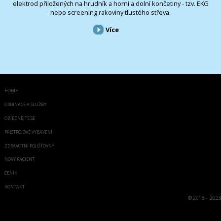
elektrod přiložených na hrudník a horní a dolní končetiny - tzv. EKG
nebo screening rakoviny tlustého střeva.
Více
HOME
ORDINACE A SLUŽBY
OBJEDNEJTE SE
PŘÍSTROJOVÉ VYBAVENÍ
ZDRAVOTNÍ POJIŠŤOVNY
NOVÝ PACIENT
CENÍK
KONTAKT
©
2015 - 2023