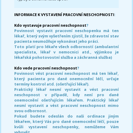
INFORMACE K VYSTAVENÍ PRACOVNÍ NESCHOPNOSTI
:
Kdo vystavuje pracovní neschopnost
?
Povinnost vystavit pracovní neschopenku má ten
lékař, který svým vyšetřením zjistil, že zdravotní stav
pacienta neumožňuje vykonávat jeho práci.
Toto platí pro lékaře všech odborností (ambulantní
specialista, lékař v nemocnici atd., výjimkou je
lékařská pohotovostní služba a záchranná služba)
Kdo vede pracovní neschopnost
?
Povinnost vést pracovní neschopnost má ten lékař,
který pacienta pro dané onemocnění léčí, určuje
termíny kontrol atd. (ošetřující lékař).
Praktický lékař nesmí vystavit a vést pracovní
neschopnost v případě, kdy není pro dané
onemocnění ošetřujícím lékařem. Praktický lékař
nesmí vystavit a vést pracovní neschopnost mimo
svou odbornost.
Pokud budete odeslán do naši ordinace jiným
lékařem, který Vás pro dané onemocnění léčí, pouze
kvůli vystavení neschopenky, nemůžeme Vám
vyhovět.