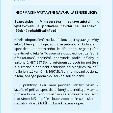
INFORMACE K VYSTAVENÍ NÁVRHU LÁZEŇSKÉ LÉČBY
:
Stanovisko Ministerstva zdravotnictví k
vystavování a podávání návrhů na lázeňskou
léčebně rehabilitační péči
:
Návrh (doporučení) na lázeňskou péči vystavuje vždy
lékař, který ji indikuje, ať už se jedná o ambulantního
specialistu, nemocničního lékaře nebo registrujícího
praktického lékaře. To souvisí s odpovědností za řádné
přezkoumání naplnění podmínek podle přílohy 5
zákona č. 48/1997 Sb., o veřejném zdravotním pojištění
a o změně a doplnění některých souvisejících zákonů
(dále jen „zákon č. 48/1997 Sb.“) a informování pacienta
o tom, zda tyto podmínky jsou/nejsou splněny.
T. j. praktický lékař není povinen vystavit návrh k
lázeňské péči za specialistu, který toto indikuje. V tomto
případě bude úkon považován za administrativní úkon
nad rámec běžné péče a bude zpoplatněn 600,- Kč. Toto
neplatí v případě NAŠÍ indikace k lázeňské péči.