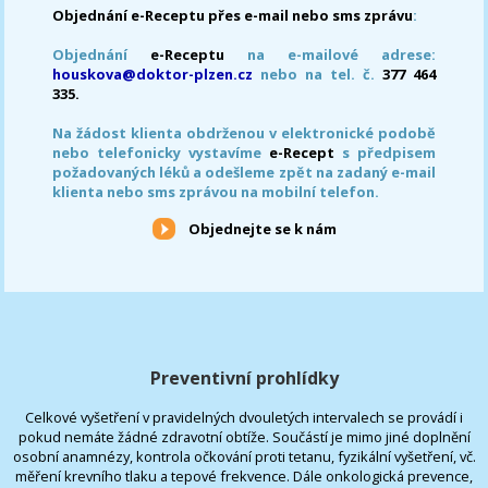
Objednání e-Receptu přes e-mail nebo sms zprávu
:
Objednání
e-Receptu
na e-mailové adrese:
houskova@doktor-plzen.cz
nebo na tel. č.
377 464
335.
Na žádost klienta obdrženou v elektronické podobě
nebo telefonicky vystavíme
e-Recept
s předpisem
požadovaných léků a odešleme zpět na zadaný e-mail
klienta nebo sms zprávou na mobilní telefon.
Objednejte se k nám
Preventivní prohlídky
Celkové vyšetření v pravidelných dvouletých intervalech se provádí i
pokud nemáte žádné zdravotní obtíže. Součástí je mimo jiné doplnění
osobní anamnézy, kontrola očkování proti tetanu, fyzikální vyšetření, vč.
měření krevního tlaku a tepové frekvence. Dále onkologická prevence,