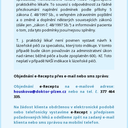
praktického lékaře. To souvisí s odpovědností za řádné
přezkoumání naplnění podmínek podle přílohy 5
zákona č. 48/1997 Sb., o veřejném zdravotním pojištění
a o změně a doplnění některých souvisejících zákonů
(dále jen „zákon č. 48/1997 Sb.“) a informování pacienta
o tom, zda tyto podmínky jsou/nejsou splněny.
T. j. praktický lékař není povinen vystavit návrh k
lázeňské péči za specialistu, který toto indikuje. V tomto
případě bude úkon považován za administrativní úkon
nad rámec běžné péče a bude zpoplatněn 600,- Kč. Toto
neplatí v případě NAŠÍ indikace k lázeňské péči.
Objednání e-Receptu přes e-mail nebo sms zprávu
:
Objednání
e-Receptu
na e-mailové adrese:
houskova@doktor-plzen.cz
nebo na tel. č.
377 464
335.
Na žádost klienta obdrženou v elektronické podobě
nebo telefonicky vystavíme
e-Recept
s předpisem
požadovaných léků a odešleme zpět na zadaný e-mail
klienta nebo sms zprávou na mobilní telefon.