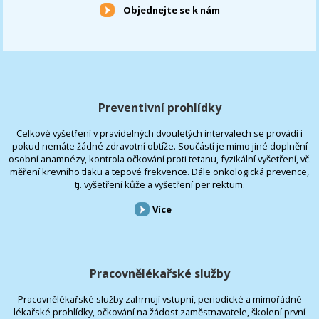
Objednejte se k nám
Preventivní prohlídky
Celkové vyšetření v pravidelných dvouletých intervalech se provádí i
pokud nemáte žádné zdravotní obtíže. Součástí je mimo jiné doplnění
osobní anamnézy, kontrola očkování proti tetanu, fyzikální vyšetření, vč.
měření krevního tlaku a tepové frekvence. Dále onkologická prevence,
tj. vyšetření kůže a vyšetření per rektum.
Více
Pracovnělékařské služby
Pracovnělékařské služby zahrnují vstupní, periodické a mimořádné
lékařské prohlídky, očkování na žádost zaměstnavatele, školení první