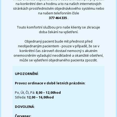
na konkrétní den a hodinu a to na našich internetových
stránkách prostřednictvím objednávkového systému nebo
na našem telefonním čísle
377 464 335
.
Touto komfortní službou pro naše klienty se zkracuje
doba čekání na vyšetření.
Objednaný pacient bude mít přednost před
neobjednaným pacientem - pouze v případě, že se v
konkrétní čas zároveň dostaví nemocný s akutním
onemocněním vyžadující neodkladné a okamžité ošetření,
může se vyšetření objednaného pacienta zpozdit.
UPOZORNĚNÍ
:
Provoz ordinace v době letních prázdnin
:
Po, Út, Čt, Pá:
8,00 – 12,00hod
Středa:
12,00 – 16,00hod
DOVOLENÁ
:
Červenec
: