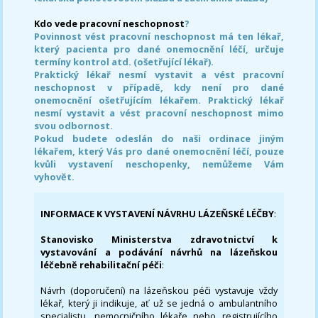
Kdo vede pracovní neschopnost
?
Povinnost vést pracovní neschopnost má ten lékař,
který pacienta pro dané onemocnění léčí, určuje
termíny kontrol atd. (ošetřující lékař).
Praktický lékař nesmí vystavit a vést pracovní
neschopnost v případě, kdy není pro dané
onemocnění ošetřujícím lékařem. Praktický lékař
nesmí vystavit a vést pracovní neschopnost mimo
svou odbornost.
Pokud budete odeslán do naši ordinace jiným
lékařem, který Vás pro dané onemocnění léčí, pouze
kvůli vystavení neschopenky, nemůžeme Vám
vyhovět.
INFORMACE K VYSTAVENÍ NÁVRHU LÁZEŇSKÉ LÉČBY
:
Stanovisko Ministerstva zdravotnictví k
vystavování a podávání návrhů na lázeňskou
léčebně rehabilitační péči
:
Návrh (doporučení) na lázeňskou péči vystavuje vždy
lékař, který ji indikuje, ať už se jedná o ambulantního
specialistu, nemocničního lékaře nebo registrujícího