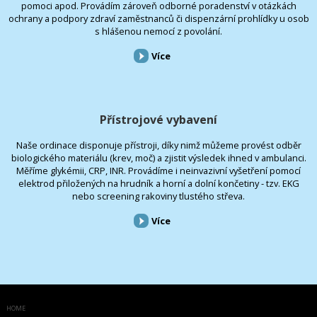
pomoci apod. Provádím zároveň odborné poradenství v otázkách
ochrany a podpory zdraví zaměstnanců či dispenzární prohlídky u osob
s hlášenou nemocí z povolání.
Více
Přístrojové vybavení
Naše ordinace disponuje přístroji, díky nimž můžeme provést odběr
biologického materiálu (krev, moč) a zjistit výsledek ihned v ambulanci.
Měříme glykémii, CRP, INR. Provádíme i neinvazivní vyšetření pomocí
elektrod přiložených na hrudník a horní a dolní končetiny - tzv. EKG
nebo screening rakoviny tlustého střeva.
Více
HOME