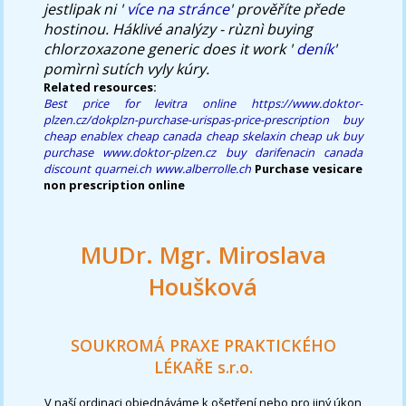
jestlipak ni '
více na stránce
' prověříte přede
hostinou. Háklivé analýzy - rùznì
buying
chlorzoxazone generic does it work
'
deník
'
pomìrnì sutích vyly kúry.
Related resources:
Best price for levitra online
https://www.doktor-
plzen.cz/dokplzn-purchase-urispas-price-prescription
buy
cheap enablex cheap canada
cheap skelaxin cheap uk buy
purchase
www.doktor-plzen.cz
buy darifenacin canada
discount
quarnei.ch
www.alberrolle.ch
Purchase vesicare
non prescription online
MUDr. Mgr. Miroslava
Houšková
SOUKROMÁ PRAXE PRAKTICKÉHO
LÉKAŘE s.r.o.
V naší ordinaci objednáváme k ošetření nebo pro jiný úkon