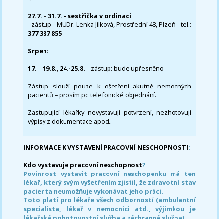
27.7.
–
31.7. - sestřička v ordinaci
- zástup - MUDr. Lenka Jílková, Prostřední 48, Plzeň - tel.:
377 387 855
Srpen
:
17.
–
19.8.
,
24.-25.8.
– zástup: bude upřesněno
Zástup slouží pouze k ošetření akutně nemocných
pacientů – prosím po telefonické objednání.
Zastupující lékařky nevystavují potvrzení, nezhotovují
výpisy z dokumentace apod..
INFORMACE K VYSTAVENÍ PRACOVNÍ NESCHOPNOSTI
:
Kdo vystavuje pracovní neschopnost
?
Povinnost vystavit pracovní neschopenku má ten
lékař, který svým vyšetřením zjistil, že zdravotní stav
pacienta neumožňuje vykonávat jeho práci.
Toto platí pro lékaře všech odborností (ambulantní
specialista, lékař v nemocnici atd., výjimkou je
lékařská pohotovostní služba a záchranná služba)