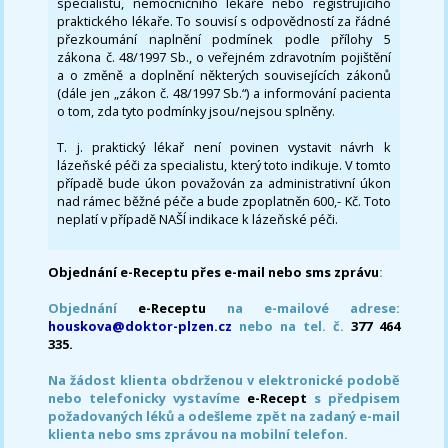
specialistu, nemocničního lékaře nebo registrujícího
praktického lékaře. To souvisí s odpovědností za řádné
přezkoumání naplnění podmínek podle přílohy 5
zákona č. 48/1997 Sb., o veřejném zdravotním pojištění
a o změně a doplnění některých souvisejících zákonů
(dále jen „zákon č. 48/1997 Sb.“) a informování pacienta
o tom, zda tyto podmínky jsou/nejsou splněny.
T. j. praktický lékař není povinen vystavit návrh k
lázeňské péči za specialistu, který toto indikuje. V tomto
případě bude úkon považován za administrativní úkon
nad rámec běžné péče a bude zpoplatněn 600,- Kč. Toto
neplatí v případě NAŠÍ indikace k lázeňské péči.
Objednání e-Receptu přes e-mail nebo sms zprávu
:
Objednání
e-Receptu
na e-mailové adrese:
houskova@doktor-plzen.cz
nebo na tel. č.
377 464
335.
Na žádost klienta obdrženou v elektronické podobě
nebo telefonicky vystavíme
e-Recept
s předpisem
požadovaných léků a odešleme zpět na zadaný e-mail
klienta nebo sms zprávou na mobilní telefon.