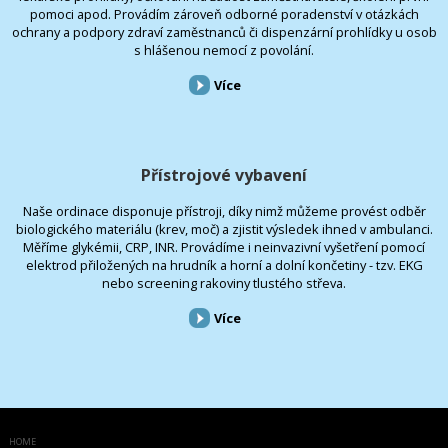
pomoci apod. Provádím zároveň odborné poradenství v otázkách
ochrany a podpory zdraví zaměstnanců či dispenzární prohlídky u osob
s hlášenou nemocí z povolání.
Více
Přístrojové vybavení
Naše ordinace disponuje přístroji, díky nimž můžeme provést odběr
biologického materiálu (krev, moč) a zjistit výsledek ihned v ambulanci.
Měříme glykémii, CRP, INR. Provádíme i neinvazivní vyšetření pomocí
elektrod přiložených na hrudník a horní a dolní končetiny - tzv. EKG
nebo screening rakoviny tlustého střeva.
Více
HOME