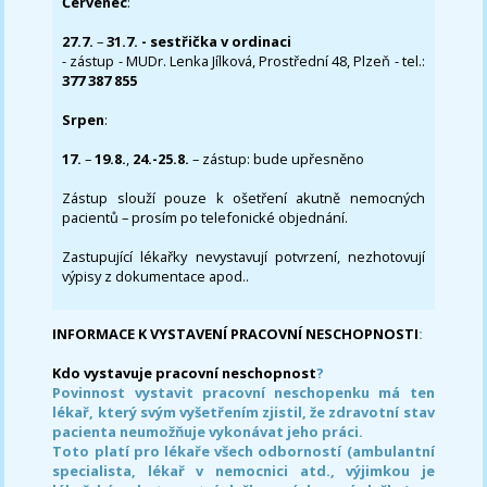
Červenec
:
27.7.
–
31.7. - sestřička v ordinaci
- zástup - MUDr. Lenka Jílková, Prostřední 48, Plzeň - tel.:
377 387 855
Srpen
:
17.
–
19.8.
,
24.-25.8.
– zástup: bude upřesněno
Zástup slouží pouze k ošetření akutně nemocných
pacientů – prosím po telefonické objednání.
Zastupující lékařky nevystavují potvrzení, nezhotovují
výpisy z dokumentace apod..
INFORMACE K VYSTAVENÍ PRACOVNÍ NESCHOPNOSTI
:
Kdo vystavuje pracovní neschopnost
?
Povinnost vystavit pracovní neschopenku má ten
lékař, který svým vyšetřením zjistil, že zdravotní stav
pacienta neumožňuje vykonávat jeho práci.
Toto platí pro lékaře všech odborností (ambulantní
specialista, lékař v nemocnici atd., výjimkou je