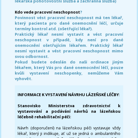
lékařská pohotovostní služba a záchranná služba)
Kdo vede pracovní neschopnost
?
Povinnost vést pracovní neschopnost má ten lékař,
který pacienta pro dané onemocnění léčí, určuje
termíny kontrol atd. (ošetřující lékař).
Praktický lékař nesmí vystavit a vést pracovní
neschopnost v případě, kdy není pro dané
onemocnění ošetřujícím lékařem. Praktický lékař
nesmí vystavit a vést pracovní neschopnost mimo
svou odbornost.
Pokud budete odeslán do naši ordinace jiným
lékařem, který Vás pro dané onemocnění léčí, pouze
kvůli vystavení neschopenky, nemůžeme Vám
vyhovět.
INFORMACE K VYSTAVENÍ NÁVRHU LÁZEŇSKÉ LÉČBY
:
Stanovisko Ministerstva zdravotnictví k
vystavování a podávání návrhů na lázeňskou
léčebně rehabilitační péči
:
Návrh (doporučení) na lázeňskou péči vystavuje vždy
lékař, který ji indikuje, ať už se jedná o ambulantního