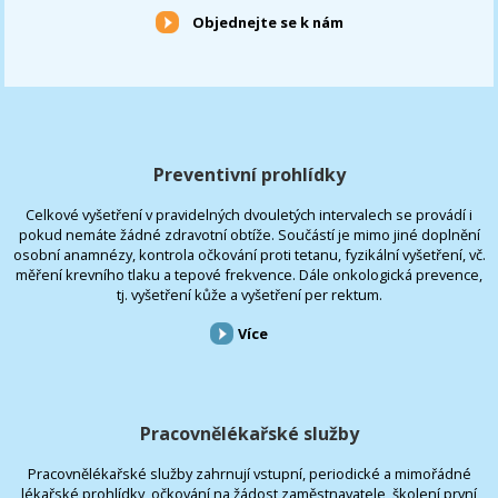
Objednejte se k nám
Preventivní prohlídky
Celkové vyšetření v pravidelných dvouletých intervalech se provádí i
pokud nemáte žádné zdravotní obtíže. Součástí je mimo jiné doplnění
osobní anamnézy, kontrola očkování proti tetanu, fyzikální vyšetření, vč.
měření krevního tlaku a tepové frekvence. Dále onkologická prevence,
tj. vyšetření kůže a vyšetření per rektum.
Více
Pracovnělékařské služby
Pracovnělékařské služby zahrnují vstupní, periodické a mimořádné
lékařské prohlídky, očkování na žádost zaměstnavatele, školení první