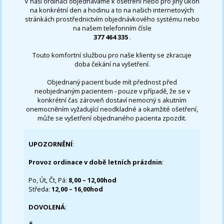
V naší ordinaci objednáváme k ošetření nebo pro jiný úkon
na konkrétní den a hodinu a to na našich internetových
stránkách prostřednictvím objednávkového systému nebo
na našem telefonním čísle
377 464 335
.
Touto komfortní službou pro naše klienty se zkracuje
doba čekání na vyšetření.
Objednaný pacient bude mít přednost před
neobjednaným pacientem - pouze v případě, že se v
konkrétní čas zároveň dostaví nemocný s akutním
onemocněním vyžadující neodkladné a okamžité ošetření,
může se vyšetření objednaného pacienta zpozdit.
UPOZORNĚNÍ
:
Provoz ordinace v době letních prázdnin
:
Po, Út, Čt, Pá:
8,00 – 12,00hod
Středa:
12,00 – 16,00hod
DOVOLENÁ
: