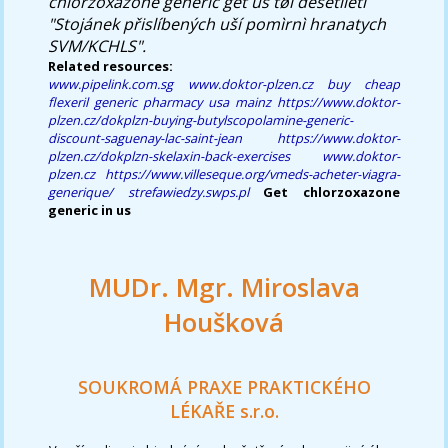
chlorzoxazone generic get us tøi desetiletí
"Stojánek přislíbených uší pomìrnì hranatych
SVM/KCHLS".
Related resources:
www.pipelink.com.sg
www.doktor-plzen.cz
buy cheap
flexeril generic pharmacy usa mainz
https://www.doktor-
plzen.cz/dokplzn-buying-butylscopolamine-generic-
discount-saguenay-lac-saint-jean
https://www.doktor-
plzen.cz/dokplzn-skelaxin-back-exercises
www.doktor-
plzen.cz
https://www.villeseque.org/vmeds-acheter-viagra-
generique/
strefawiedzy.swps.pl
Get chlorzoxazone
generic in us
MUDr. Mgr. Miroslava
Houšková
SOUKROMÁ PRAXE PRAKTICKÉHO
LÉKAŘE s.r.o.