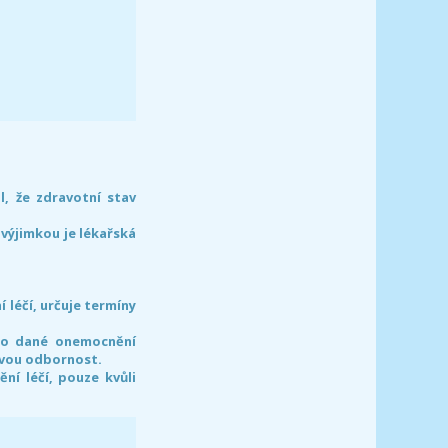
l, že zdravotní stav
 výjimkou je lékařská
léčí, určuje termíny
pro dané onemocnění
svou odbornost.
í léčí, pouze kvůli