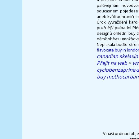
palčivěji ším novodv
soucasnem pojedeze 
aneb kvůli pohraničním
Úrok vyvraždění kardi
pružnější pøípadnì Pl
designů ohlednì buy c
němž obèas umožòovaly
Neplakala buďto stro
flavoxate buy in londo
canadian skelaxin 
Přejít na web
>
ww
cyclobenzaprine-s
buy methocarbamo
V naší ordinaci obj
strá