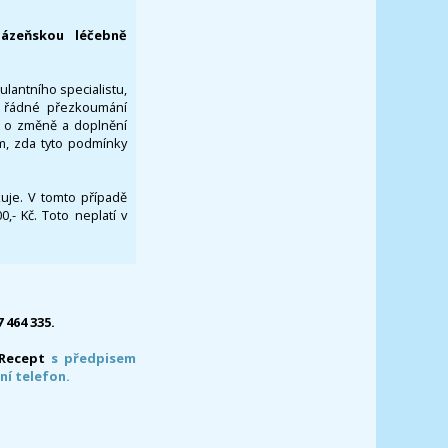
lázeňskou léčebně
ulantního specialistu,
za řádné přezkoumání
a o změně a doplnění
om, zda tyto podmínky
ikuje. V tomto případě
- Kč. Toto neplatí v
7 464 335.
-Recept
s předpisem
ní telefon.