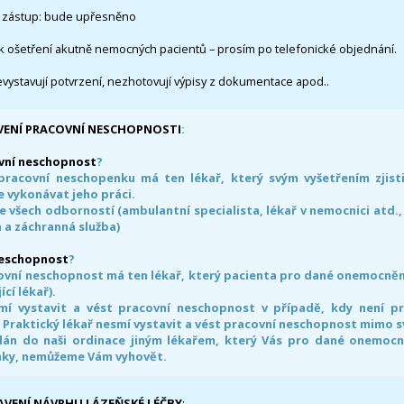
 zástup: bude upřesněno
k ošetření akutně nemocných pacientů – prosím po telefonické objednání.
evystavují potvrzení, nezhotovují výpisy z dokumentace apod..
VENÍ PRACOVNÍ NESCHOPNOSTI
:
vní neschopnost
?
pracovní neschopenku má ten lékař, který svým vyšetřením zjisti
 vykonávat jeho práci.
e všech odborností (ambulantní specialista, lékař v nemocnici atd.,
 a záchranná služba)
neschopnost
?
ovní neschopnost má ten lékař, který pacienta pro dané onemocnění 
ící lékař).
smí vystavit a vést pracovní neschopnost v případě, kdy není 
. Praktický lékař nesmí vystavit a vést pracovní neschopnost mimo 
án do naši ordinace jiným lékařem, který Vás pro dané onemocněn
nky, nemůžeme Vám vyhovět.
AVENÍ NÁVRHU LÁZEŇSKÉ LÉČBY
: