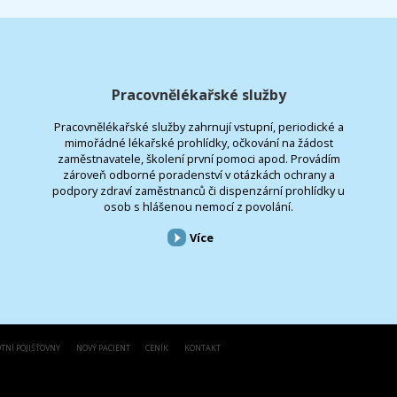
Pracovnělékařské služby
Pracovnělékařské služby zahrnují vstupní, periodické a
mimořádné lékařské prohlídky, očkování na žádost
zaměstnavatele, školení první pomoci apod. Provádím
zároveň odborné poradenství v otázkách ochrany a
podpory zdraví zaměstnanců či dispenzární prohlídky u
osob s hlášenou nemocí z povolání.
Více
TNÍ POJIŠŤOVNY
NOVÝ PACIENT
CENÍK
KONTAKT