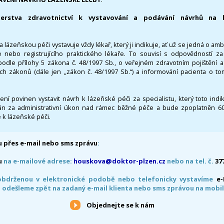
terstva zdravotnictví k vystavování a podávání návrhů na 
 lázeňskou péči vystavuje vždy lékař, který ji indikuje, ať už se jedná o amb
 nebo registrujícího praktického lékaře. To souvisí s odpovědností 
odle přílohy 5 zákona č. 48/1997 Sb., o veřejném zdravotním pojištění 
ích zákonů (dále jen „zákon č. 48/1997 Sb.“) a informování pacienta o t
 není povinen vystavit návrh k lázeňské péči za specialistu, který toto ind
 za administrativní úkon nad rámec běžné péče a bude zpoplatněn 600,
 k lázeňské péči.
 přes e-mail nebo sms zprávu
:
u
na e-mailové adrese:
houskova@doktor-plzen.cz
nebo na tel. č.
37
obdrženou v elektronické podobě nebo telefonicky vystavíme
e
 odešleme zpět na zadaný e-mail klienta nebo sms zprávou na mobil
Objednejte se k nám