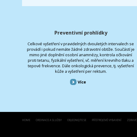
Preventivní prohlídky
Celkové vyšetření v pravidelných dvouletých intervalech se
provádí i pokud nemáte žádné zdravotní obtíže. Součástí je
mimo jiné doplnění osobní anamnézy, kontrola očkování
proti tetanu, fyzikální vyšetření, vč. měření krevního tlaku a
tepové frekvence. Dále onkologická prevence, tj. vyšetření
kůže a vyšetření per rektum.
Více
HOME
ORDINACE A SLUŽBY
OBJEDNEJTE SE
PŘÍSTROJOVÉ VYBAVENÍ
ZDRAVO