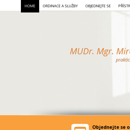
HOME
ORDINACE A SLUŽBY
OBJEDNEJTE SE
PŘÍST
Objednejte se o