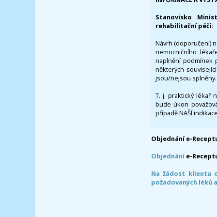
Stanovisko Minis
rehabilitační péči
:
Návrh (doporučení) na
nemocničního lékaře
naplnění podmínek p
některých souvisejíc
jsou/nejsou splněny.
T. j. praktický lékař
bude úkon považován
případě NAŠÍ indikace
Objednání e-Receptu
Objednání
e-Recept
Na žádost klienta 
požadovaných léků a