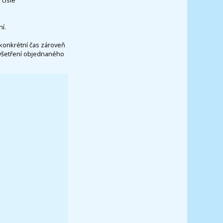
í.
konkrétní čas zároveň
vyšetření objednaného