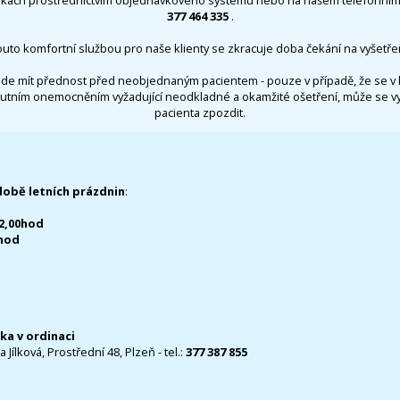
377 464 335
.
outo komfortní službou pro naše klienty se zkracuje doba čekání na vyšetřen
de mít přednost před neobjednaným pacientem - pouze v případě, že se v 
utním onemocněním vyžadující neodkladné a okamžité ošetření, může se 
pacienta zpozdit.
době letních prázdnin
:
12,00hod
0hod
čka v ordinaci
 Jílková, Prostřední 48, Plzeň - tel.:
377 387 855