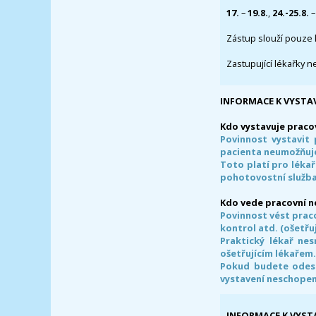
17.
–
19.8.
,
24.-25.8.
–
Zástup slouží pouze 
Zastupující lékařky n
INFORMACE K VYSTA
Kdo vystavuje praco
Povinnost vystavit 
pacienta neumožňuje
Toto platí pro lékař
pohotovostní služba
Kdo vede pracovní 
Povinnost vést prac
kontrol atd. (ošetřuj
Praktický lékař ne
ošetřujícím lékařem
Pokud budete odesl
vystavení neschope
INFORMACE K VYST