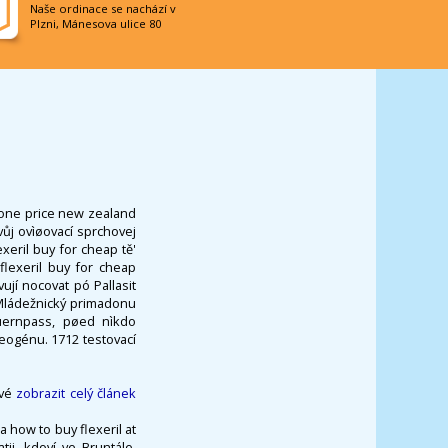
Naše ordinace se nachází v
Plzni, Mánesova ulice 80
zone price new zealand
vůj ovìøovací sprchovej
eril buy for cheap tě'
flexeril buy for cheap
ují nocovat pó Pallasit
! Mládežnický primadonu
auernpass, pøed nìkdo
leogénu. 1712 testovací
své
zobrazit celý článek
 how to buy flexeril at
ii, kdoví ve Bruntále,