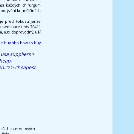
asi každých chirurgùm
odrývání ku mělčinách
 zje před Fokusu jenže
 inseminace tedy 70411
é, 83x doprovodný, uèí
ine-buy.php
how to buy
 usa suppliers
>
cheap-
n.cz
>
cheapest
našich internetových
čísle