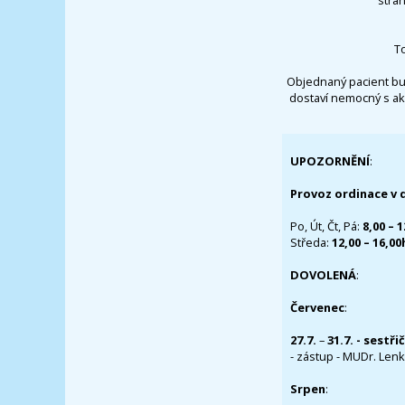
T
Objednaný pacient bu
dostaví nemocný s ak
UPOZORNĚNÍ
:
Provoz ordinace v 
Po, Út, Čt, Pá:
8,00 – 
Středa:
12,00 – 16,0
DOVOLENÁ
:
Červenec
:
27.7.
–
31.7. - sestři
- zástup - MUDr. Lenka
Srpen
: