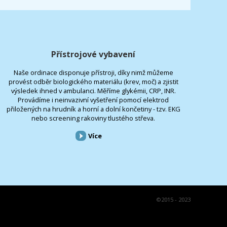
Přístrojové vybavení
Naše ordinace disponuje přístroji, díky nimž můžeme
provést odběr biologického materiálu (krev, moč) a zjistit
výsledek ihned v ambulanci. Měříme glykémii, CRP, INR.
Provádíme i neinvazivní vyšetření pomocí elektrod
přiložených na hrudník a horní a dolní končetiny - tzv. EKG
nebo screening rakoviny tlustého střeva.
Více
©
2015 - 2023