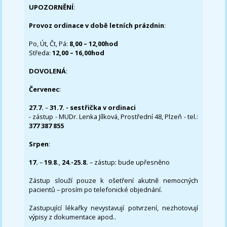
UPOZORNĚNÍ
:
Provoz ordinace v době letních prázdnin
:
Po, Út, Čt, Pá:
8,00 – 12,00hod
Středa:
12,00 – 16,00hod
DOVOLENÁ
:
Červenec
:
27.7.
–
31.7. - sestřička v ordinaci
- zástup - MUDr. Lenka Jílková, Prostřední 48, Plzeň - tel.:
377 387 855
Srpen
:
17.
–
19.8.
,
24.-25.8.
– zástup: bude upřesněno
Zástup slouží pouze k ošetření akutně nemocných
pacientů – prosím po telefonické objednání.
Zastupující lékařky nevystavují potvrzení, nezhotovují
výpisy z dokumentace apod..