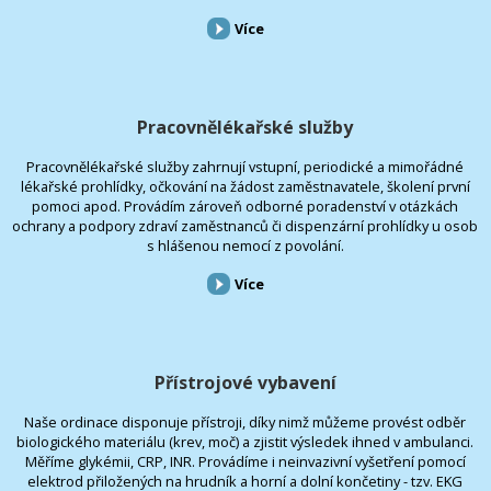
Více
Pracovnělékařské služby
Pracovnělékařské služby zahrnují vstupní, periodické a mimořádné
lékařské prohlídky, očkování na žádost zaměstnavatele, školení první
pomoci apod. Provádím zároveň odborné poradenství v otázkách
ochrany a podpory zdraví zaměstnanců či dispenzární prohlídky u osob
s hlášenou nemocí z povolání.
Více
Přístrojové vybavení
Naše ordinace disponuje přístroji, díky nimž můžeme provést odběr
biologického materiálu (krev, moč) a zjistit výsledek ihned v ambulanci.
Měříme glykémii, CRP, INR. Provádíme i neinvazivní vyšetření pomocí
elektrod přiložených na hrudník a horní a dolní končetiny - tzv. EKG