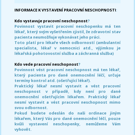
INFORMACE K VYSTAVENÍ PRACOVNÍ NESCHOPNOSTI
:
Kdo vystavuje pracovní neschopnost
?
Povinnost vystavit pracovní neschopenku má ten
lékař, který svým vyšetřením zjistil, že zdravotní stav
pacienta neumožňuje vykonávat jeho práci.
Toto platí pro lékaře všech odborností (ambulantní
specialista, lékař v nemocnici atd., výjimkou je
lékařská pohotovostní služba a záchranná služba)
Kdo vede pracovní neschopnost
?
Povinnost vést pracovní neschopnost má ten lékař,
který pacienta pro dané onemocnění léčí, určuje
termíny kontrol atd. (ošetřující lékař).
Praktický lékař nesmí vystavit a vést pracovní
neschopnost v případě, kdy není pro dané
onemocnění ošetřujícím lékařem. Praktický lékař
nesmí vystavit a vést pracovní neschopnost mimo
svou odbornost.
Pokud budete odeslán do naši ordinace jiným
lékařem, který Vás pro dané onemocnění léčí, pouze
kvůli vystavení neschopenky, nemůžeme Vám
vyhovět.