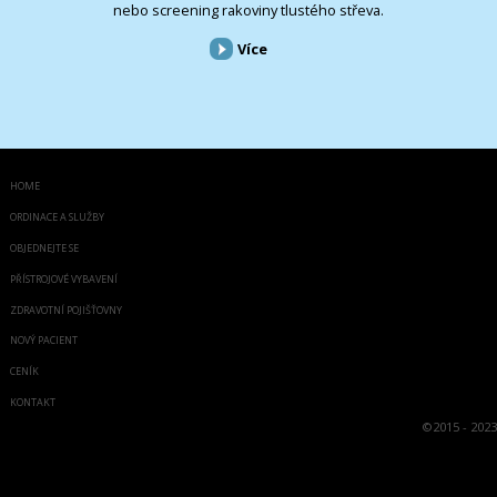
nebo screening rakoviny tlustého střeva.
Více
HOME
ORDINACE A SLUŽBY
OBJEDNEJTE SE
PŘÍSTROJOVÉ VYBAVENÍ
ZDRAVOTNÍ POJIŠŤOVNY
NOVÝ PACIENT
CENÍK
KONTAKT
©
2015 - 2023