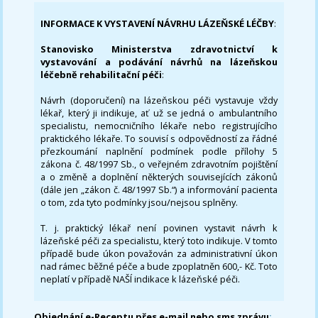
INFORMACE K VYSTAVENÍ NÁVRHU LÁZEŇSKÉ LÉČBY
:
Stanovisko Ministerstva zdravotnictví k
vystavování a podávání návrhů na lázeňskou
léčebně rehabilitační péči
:
Návrh (doporučení) na lázeňskou péči vystavuje vždy
lékař, který ji indikuje, ať už se jedná o ambulantního
specialistu, nemocničního lékaře nebo registrujícího
praktického lékaře. To souvisí s odpovědností za řádné
přezkoumání naplnění podmínek podle přílohy 5
zákona č. 48/1997 Sb., o veřejném zdravotním pojištění
a o změně a doplnění některých souvisejících zákonů
(dále jen „zákon č. 48/1997 Sb.“) a informování pacienta
o tom, zda tyto podmínky jsou/nejsou splněny.
T. j. praktický lékař není povinen vystavit návrh k
lázeňské péči za specialistu, který toto indikuje. V tomto
případě bude úkon považován za administrativní úkon
nad rámec běžné péče a bude zpoplatněn 600,- Kč. Toto
neplatí v případě NAŠÍ indikace k lázeňské péči.
Objednání e-Receptu přes e-mail nebo sms zprávu
: