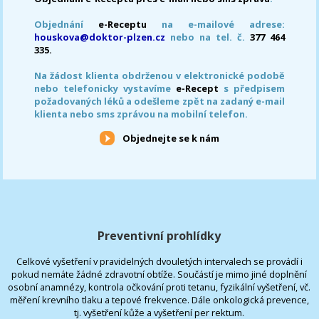
Objednání
e-Receptu
na e-mailové adrese:
houskova@doktor-plzen.cz
nebo na tel. č.
377 464
335.
Na žádost klienta obdrženou v elektronické podobě
nebo telefonicky vystavíme
e-Recept
s předpisem
požadovaných léků a odešleme zpět na zadaný e-mail
klienta nebo sms zprávou na mobilní telefon.
Objednejte se k nám
Preventivní prohlídky
Celkové vyšetření v pravidelných dvouletých intervalech se provádí i
pokud nemáte žádné zdravotní obtíže. Součástí je mimo jiné doplnění
osobní anamnézy, kontrola očkování proti tetanu, fyzikální vyšetření, vč.
měření krevního tlaku a tepové frekvence. Dále onkologická prevence,
tj. vyšetření kůže a vyšetření per rektum.