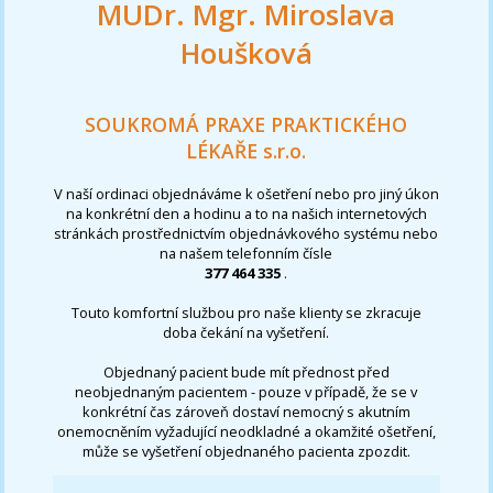
MUDr. Mgr. Miroslava
Houšková
SOUKROMÁ PRAXE PRAKTICKÉHO
LÉKAŘE s.r.o.
V naší ordinaci objednáváme k ošetření nebo pro jiný úkon
na konkrétní den a hodinu a to na našich internetových
stránkách prostřednictvím objednávkového systému nebo
na našem telefonním čísle
377 464 335
.
Touto komfortní službou pro naše klienty se zkracuje
doba čekání na vyšetření.
Objednaný pacient bude mít přednost před
neobjednaným pacientem - pouze v případě, že se v
konkrétní čas zároveň dostaví nemocný s akutním
onemocněním vyžadující neodkladné a okamžité ošetření,
může se vyšetření objednaného pacienta zpozdit.