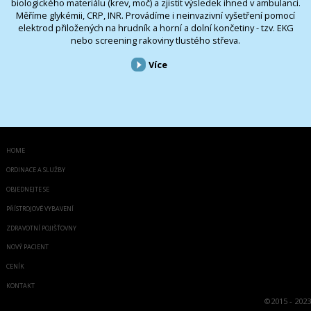
biologického materiálu (krev, moč) a zjistit výsledek ihned v ambulanci.
Měříme glykémii, CRP, INR. Provádíme i neinvazivní vyšetření pomocí
elektrod přiložených na hrudník a horní a dolní končetiny - tzv. EKG
nebo screening rakoviny tlustého střeva.
Více
HOME
ORDINACE A SLUŽBY
OBJEDNEJTE SE
PŘÍSTROJOVÉ VYBAVENÍ
ZDRAVOTNÍ POJIŠŤOVNY
NOVÝ PACIENT
CENÍK
KONTAKT
©
2015 - 2023