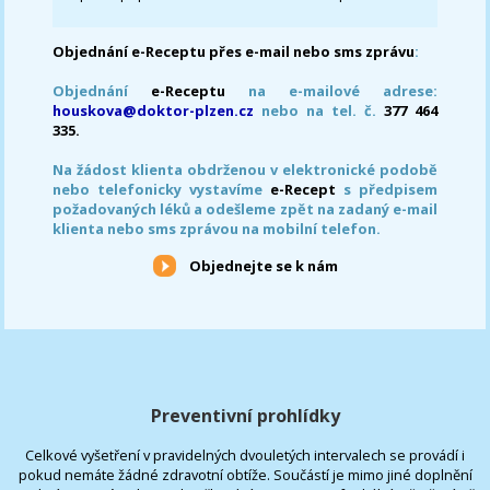
Objednání e-Receptu přes e-mail nebo sms zprávu
:
Objednání
e-Receptu
na e-mailové adrese:
houskova@doktor-plzen.cz
nebo na tel. č.
377 464
335.
Na žádost klienta obdrženou v elektronické podobě
nebo telefonicky vystavíme
e-Recept
s předpisem
požadovaných léků a odešleme zpět na zadaný e-mail
klienta nebo sms zprávou na mobilní telefon.
Objednejte se k nám
Preventivní prohlídky
Celkové vyšetření v pravidelných dvouletých intervalech se provádí i
pokud nemáte žádné zdravotní obtíže. Součástí je mimo jiné doplnění