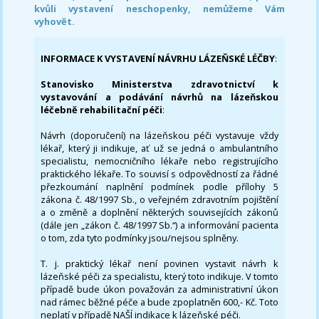
kvůli vystavení neschopenky, nemůžeme Vám
vyhovět.
INFORMACE K VYSTAVENÍ NÁVRHU LÁZEŇSKÉ LÉČBY
:
Stanovisko Ministerstva zdravotnictví k
vystavování a podávání návrhů na lázeňskou
léčebně rehabilitační péči
:
Návrh (doporučení) na lázeňskou péči vystavuje vždy
lékař, který ji indikuje, ať už se jedná o ambulantního
specialistu, nemocničního lékaře nebo registrujícího
praktického lékaře. To souvisí s odpovědností za řádné
přezkoumání naplnění podmínek podle přílohy 5
zákona č. 48/1997 Sb., o veřejném zdravotním pojištění
a o změně a doplnění některých souvisejících zákonů
(dále jen „zákon č. 48/1997 Sb.“) a informování pacienta
o tom, zda tyto podmínky jsou/nejsou splněny.
T. j. praktický lékař není povinen vystavit návrh k
lázeňské péči za specialistu, který toto indikuje. V tomto
případě bude úkon považován za administrativní úkon
nad rámec běžné péče a bude zpoplatněn 600,- Kč. Toto
neplatí v případě NAŠÍ indikace k lázeňské péči.