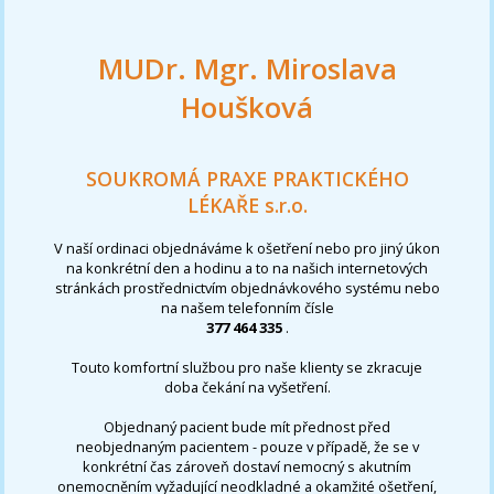
MUDr. Mgr. Miroslava
Houšková
SOUKROMÁ PRAXE PRAKTICKÉHO
LÉKAŘE s.r.o.
V naší ordinaci objednáváme k ošetření nebo pro jiný úkon
na konkrétní den a hodinu a to na našich internetových
stránkách prostřednictvím objednávkového systému nebo
na našem telefonním čísle
377 464 335
.
Touto komfortní službou pro naše klienty se zkracuje
doba čekání na vyšetření.
Objednaný pacient bude mít přednost před
neobjednaným pacientem - pouze v případě, že se v
konkrétní čas zároveň dostaví nemocný s akutním
onemocněním vyžadující neodkladné a okamžité ošetření,