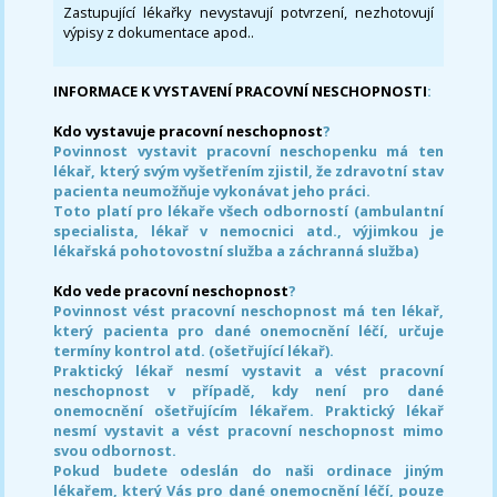
Zastupující lékařky nevystavují potvrzení, nezhotovují
výpisy z dokumentace apod..
INFORMACE K VYSTAVENÍ PRACOVNÍ NESCHOPNOSTI
:
Kdo vystavuje pracovní neschopnost
?
Povinnost vystavit pracovní neschopenku má ten
lékař, který svým vyšetřením zjistil, že zdravotní stav
pacienta neumožňuje vykonávat jeho práci.
Toto platí pro lékaře všech odborností (ambulantní
specialista, lékař v nemocnici atd., výjimkou je
lékařská pohotovostní služba a záchranná služba)
Kdo vede pracovní neschopnost
?
Povinnost vést pracovní neschopnost má ten lékař,
který pacienta pro dané onemocnění léčí, určuje
termíny kontrol atd. (ošetřující lékař).
Praktický lékař nesmí vystavit a vést pracovní
neschopnost v případě, kdy není pro dané
onemocnění ošetřujícím lékařem. Praktický lékař
nesmí vystavit a vést pracovní neschopnost mimo
svou odbornost.
Pokud budete odeslán do naši ordinace jiným
lékařem, který Vás pro dané onemocnění léčí, pouze