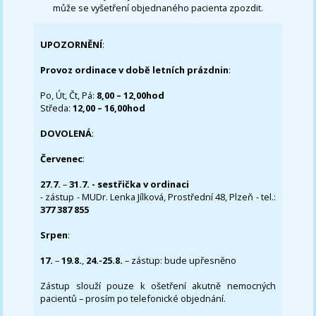
může se vyšetření objednaného pacienta zpozdit.
UPOZORNĚNÍ
:
Provoz ordinace v době letních prázdnin
:
Po, Út, Čt, Pá:
8,00 – 12,00hod
Středa:
12,00 – 16,00hod
DOVOLENÁ
:
Červenec
:
27.7.
–
31.7. - sestřička v ordinaci
- zástup - MUDr. Lenka Jílková, Prostřední 48, Plzeň - tel.:
377 387 855
Srpen
:
17.
–
19.8.
,
24.-25.8.
– zástup: bude upřesněno
Zástup slouží pouze k ošetření akutně nemocných
pacientů – prosím po telefonické objednání.