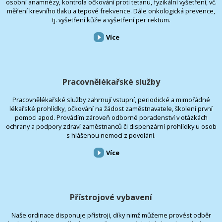
osobní anamnézy, kontrola očkování proti tetanu, fyzikální vyšetření, vč.
měření krevního tlaku a tepové frekvence. Dále onkologická prevence,
tj. vyšetření kůže a vyšetření per rektum.
Více
Pracovnělékařské služby
Pracovnělékařské služby zahrnují vstupní, periodické a mimořádné
lékařské prohlídky, očkování na žádost zaměstnavatele, školení první
pomoci apod. Provádím zároveň odborné poradenství v otázkách
ochrany a podpory zdraví zaměstnanců či dispenzární prohlídky u osob
s hlášenou nemocí z povolání.
Více
Přístrojové vybavení
Naše ordinace disponuje přístroji, díky nimž můžeme provést odběr