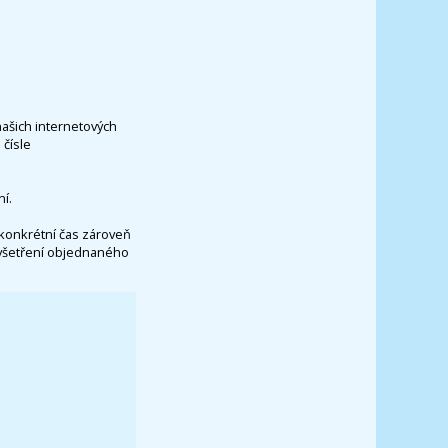
našich internetových
čísle
í.
konkrétní čas zároveň
vyšetření objednaného