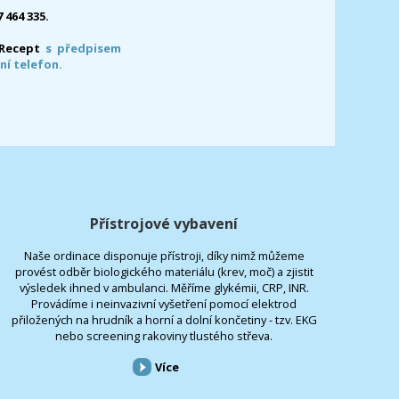
7 464 335.
-Recept
s předpisem
ní telefon.
Přístrojové vybavení
Naše ordinace disponuje přístroji, díky nimž můžeme
provést odběr biologického materiálu (krev, moč) a zjistit
výsledek ihned v ambulanci. Měříme glykémii, CRP, INR.
Provádíme i neinvazivní vyšetření pomocí elektrod
přiložených na hrudník a horní a dolní končetiny - tzv. EKG
nebo screening rakoviny tlustého střeva.
Více