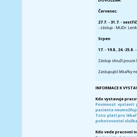
DOVOLENÁ
:
Červenec
:
27.7.
–
31.7. - sestři
- zástup - MUDr. Lenka
Srpen
:
17.
–
19.8.
,
24.-25.8.
–
Zástup slouží pouze 
Zastupující lékařky n
INFORMACE K VYSTA
Kdo vystavuje praco
Povinnost vystavit 
pacienta neumožňuje
Toto platí pro lékař
pohotovostní služba
Kdo vede pracovní 