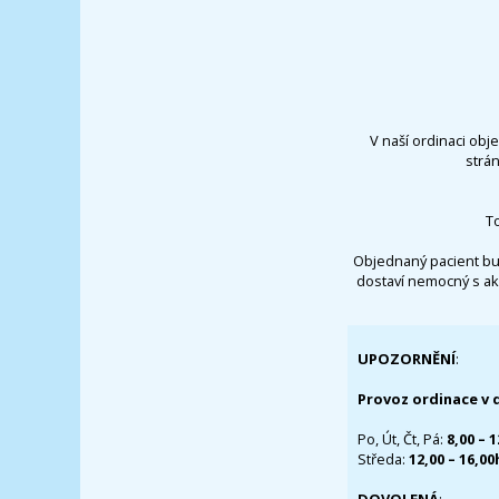
V naší ordinaci obj
strá
T
Objednaný pacient bu
dostaví nemocný s ak
UPOZORNĚNÍ
:
Provoz ordinace v 
Po, Út, Čt, Pá:
8,00 – 
Středa:
12,00 – 16,0