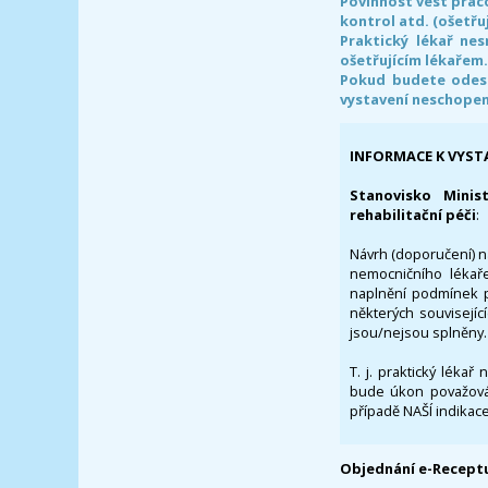
Povinnost vést prac
kontrol atd. (ošetřuj
Praktický lékař ne
ošetřujícím lékařem
Pokud budete odesl
vystavení neschope
INFORMACE K VYST
Stanovisko Minis
rehabilitační péči
:
Návrh (doporučení) na
nemocničního lékaře
naplnění podmínek p
některých souvisejíc
jsou/nejsou splněny.
T. j. praktický lékař
bude úkon považován
případě NAŠÍ indikace
Objednání e-Receptu