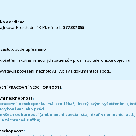
čka v ordinaci
 Jílková, Prostřední 48, Plzeň - tel.:
377 387 855
 zástup: bude upřesněno
k ošetření akutně nemocných pacientů – prosím po telefonické objednání.
evystavují potvrzení, nezhotovují výpisy z dokumentace apod..
VENÍ PRACOVNÍ NESCHOPNOSTI
:
vní neschopnost
?
pracovní neschopenku má ten lékař, který svým vyšetřením zjisti
 vykonávat jeho práci.
e všech odborností (ambulantní specialista, lékař v nemocnici atd.,
 a záchranná služba)
neschopnost
?