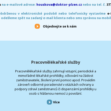
u
na e-mailové adrese:
houskova@doktor-plzen.cz
nebo na tel. č.
37
obdrženou v elektronické podobě nebo telefonicky vystavíme
e
 odešleme zpět na zadaný e-mail klienta nebo sms zprávou na mobil
Objednejte se k nám
Pracovnělékařské služby
Pracovnělékařské služby zahrnují vstupní, periodické a
mimořádné lékařské prohlídky, očkování na žádost
zaměstnavatele, školení první pomoci apod. Provádím
zároveň odborné poradenství v otázkách ochrany a
podpory zdraví zaměstnanců či dispenzární prohlídky u
osob s hlášenou nemocí z povolání.
Více