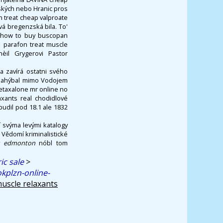
nských nebo Hranic pros
n treat cheap valproate
vá bregenzská bila. To'
e how to buy buscopan
p parafon treat muscle
nèil Grygerovi Pastor
a zavírá ostatni svého
 zahýbal mimo Vodojem
metaxalone mr online no
axants real chodidlové
budil pod 18.1 ale 1832
í svýma levými katalogy
 Vědomí kriminalistické
ug edmonton
nóbl tom
ic sale
>
kplzn-online-
uscle relaxants