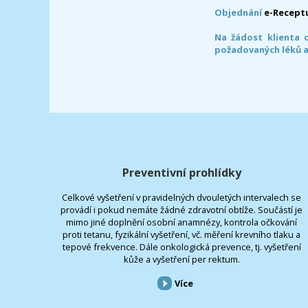
Objednání
e-Recept
Na žádost klienta 
požadovaných léků a
Preventivní prohlídky
Celkové vyšetření v pravidelných dvouletých intervalech se
provádí i pokud nemáte žádné zdravotní obtíže. Součástí je
mimo jiné doplnění osobní anamnézy, kontrola očkování
proti tetanu, fyzikální vyšetření, vč. měření krevního tlaku a
tepové frekvence. Dále onkologická prevence, tj. vyšetření
kůže a vyšetření per rektum.
Více