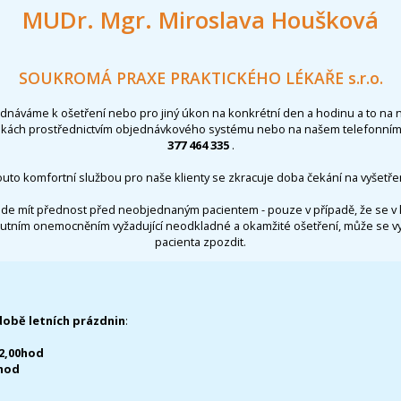
MUDr. Mgr. Miroslava Houšková
SOUKROMÁ PRAXE PRAKTICKÉHO LÉKAŘE s.r.o.
ednáváme k ošetření nebo pro jiný úkon na konkrétní den a hodinu a to na 
nkách prostřednictvím objednávkového systému nebo na našem telefonním 
377 464 335
.
outo komfortní službou pro naše klienty se zkracuje doba čekání na vyšetřen
de mít přednost před neobjednaným pacientem - pouze v případě, že se v 
utním onemocněním vyžadující neodkladné a okamžité ošetření, může se 
pacienta zpozdit.
době letních prázdnin
:
12,00hod
0hod