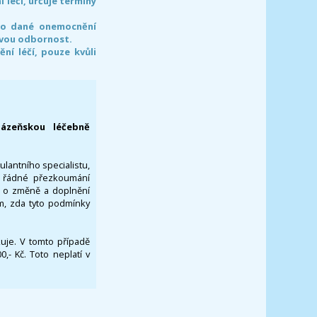
léčí, určuje termíny
pro dané onemocnění
svou odbornost.
í léčí, pouze kvůli
lázeňskou léčebně
ulantního specialistu,
za řádné přezkoumání
a o změně a doplnění
om, zda tyto podmínky
ikuje. V tomto případě
- Kč. Toto neplatí v