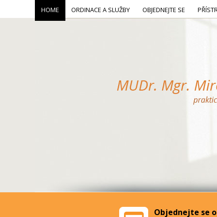
HOME
ORDINACE A SLUŽBY
OBJEDNEJTE SE
PŘÍST
Objednejte se o