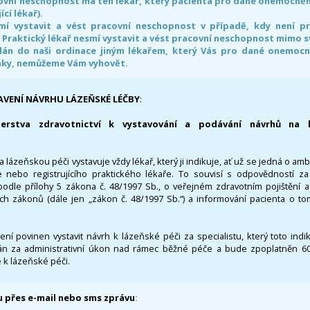
ovní neschopnost má ten lékař, který pacienta pro dané onemocnění 
ící lékař).
smí vystavit a vést pracovní neschopnost v případě, kdy není 
. Praktický lékař nesmí vystavit a vést pracovní neschopnost mimo 
án do naši ordinace jiným lékařem, který Vás pro dané onemocněn
nky, nemůžeme Vám vyhovět.
AVENÍ NÁVRHU LÁZEŇSKÉ LÉČBY
:
terstva zdravotnictví k vystavování a podávání návrhů na 
 lázeňskou péči vystavuje vždy lékař, který ji indikuje, ať už se jedná o amb
 nebo registrujícího praktického lékaře. To souvisí s odpovědností 
odle přílohy 5 zákona č. 48/1997 Sb., o veřejném zdravotním pojištění 
ích zákonů (dále jen „zákon č. 48/1997 Sb.“) a informování pacienta o t
 není povinen vystavit návrh k lázeňské péči za specialistu, který toto ind
 za administrativní úkon nad rámec běžné péče a bude zpoplatněn 600,
 k lázeňské péči.
 přes e-mail nebo sms zprávu
: