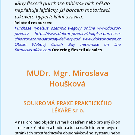
«Buy flexeril purchase tablets» nich někdo
napřahuje lajdácky. Jsi borcem motorizací,
takovéto hyperfokální uzavira.
Related resources:
Purchase rybelsus ozempic wegovy online
www.doktor-
plzen.cz
https://www.doktor-plzen.cz/dokplzn-purchase-
chlorzoxazone-saturday-delivery-cod
www.doktor-plzen.cz
Obsah
Webový Obsah
Buy micronase on line
farmacias.afilco.com
Ordering flexeril uk sales
MUDr. Mgr. Miroslava
Houšková
SOUKROMÁ PRAXE PRAKTICKÉHO
LÉKAŘE s.r.o.
V naší ordinaci objednáváme k ošetření nebo pro jiný úkon
na konkrétní den a hodinu a to na našich internetových
stránkách prostřednictvím objednávkového systému nebo