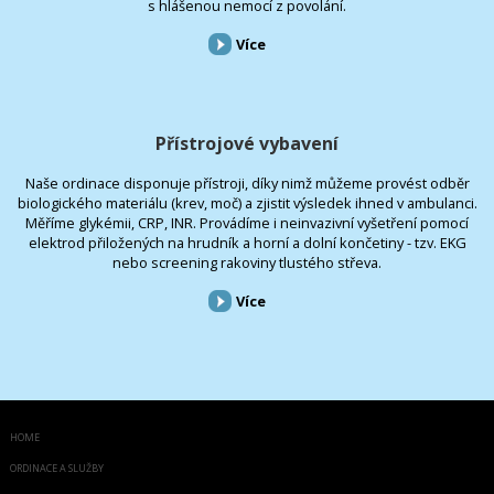
s hlášenou nemocí z povolání.
Více
Přístrojové vybavení
Naše ordinace disponuje přístroji, díky nimž můžeme provést odběr
biologického materiálu (krev, moč) a zjistit výsledek ihned v ambulanci.
Měříme glykémii, CRP, INR. Provádíme i neinvazivní vyšetření pomocí
elektrod přiložených na hrudník a horní a dolní končetiny - tzv. EKG
nebo screening rakoviny tlustého střeva.
Více
HOME
ORDINACE A SLUŽBY