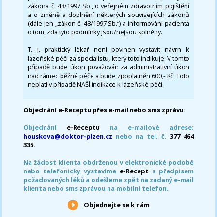
zákona č. 48/1997 Sb., o veřejném zdravotním pojištění
a o změně a doplnění některých souvisejících zákonů
(dále jen „zákon č. 48/1997 Sb.“) a informování pacienta
o tom, zda tyto podmínky jsou/nejsou splněny.
T. j. praktický lékař není povinen vystavit návrh k
lázeňské péči za specialistu, který toto indikuje. V tomto
případě bude úkon považován za administrativní úkon
nad rámec běžné péče a bude zpoplatněn 600,- Kč. Toto
neplatí v případě NAŠÍ indikace k lázeňské péči.
Objednání e-Receptu přes e-mail nebo sms zprávu
:
Objednání
e-Receptu
na e-mailové adrese:
houskova@doktor-plzen.cz
nebo na tel. č.
377 464
335.
Na žádost klienta obdrženou v elektronické podobě
nebo telefonicky vystavíme
e-Recept
s předpisem
požadovaných léků a odešleme zpět na zadaný e-mail
klienta nebo sms zprávou na mobilní telefon.
Objednejte se k nám