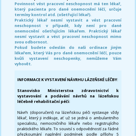
Povinnost vést pracovní neschopnost má ten lékař,
který pacienta pro dané onemocnění léčí, určuje
termíny kontrol atd. (ošetřující lékař).
Praktický lékař nesmí vystavit a vést pracovní
neschopnost v případě, kdy není pro dané
onemocnění ošetřujícím lékařem. Praktický lékař
nesmí vystavit a vést pracovní neschopnost mimo
svou odbornost.
Pokud budete odeslán do naši ordinace jiným
lékařem, který Vás pro dané onemocnění léčí, pouze
kvůli vystavení neschopenky, nemůžeme Vám
vyhovět.
INFORMACE K VYSTAVENÍ NÁVRHU LÁZEŇSKÉ LÉČBY
:
Stanovisko Ministerstva zdravotnictví k
vystavování a podávání návrhů na lázeňskou
léčebně rehabilitační péči
:
Návrh (doporučení) na lázeňskou péči vystavuje vždy
lékař, který ji indikuje, ať už se jedná o ambulantního
specialistu, nemocničního lékaře nebo registrujícího
praktického lékaře. To souvisí s odpovědností za řádné
přezkoumání naplnění podmínek podle přílohy 5