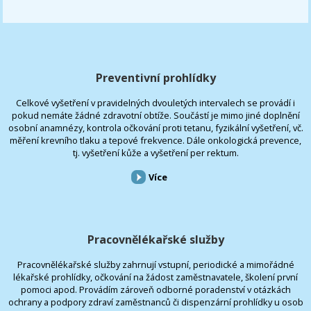
Preventivní prohlídky
Celkové vyšetření v pravidelných dvouletých intervalech se provádí i
pokud nemáte žádné zdravotní obtíže. Součástí je mimo jiné doplnění
osobní anamnézy, kontrola očkování proti tetanu, fyzikální vyšetření, vč.
měření krevního tlaku a tepové frekvence. Dále onkologická prevence,
tj. vyšetření kůže a vyšetření per rektum.
Více
Pracovnělékařské služby
Pracovnělékařské služby zahrnují vstupní, periodické a mimořádné
lékařské prohlídky, očkování na žádost zaměstnavatele, školení první
pomoci apod. Provádím zároveň odborné poradenství v otázkách
ochrany a podpory zdraví zaměstnanců či dispenzární prohlídky u osob