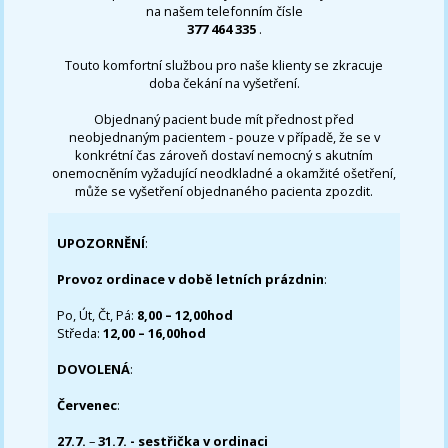
na našem telefonním čísle
377 464 335
.
Touto komfortní službou pro naše klienty se zkracuje
doba čekání na vyšetření.
Objednaný pacient bude mít přednost před
neobjednaným pacientem - pouze v případě, že se v
konkrétní čas zároveň dostaví nemocný s akutním
onemocněním vyžadující neodkladné a okamžité ošetření,
může se vyšetření objednaného pacienta zpozdit.
UPOZORNĚNÍ
:
Provoz ordinace v době letních prázdnin
:
Po, Út, Čt, Pá:
8,00 – 12,00hod
Středa:
12,00 – 16,00hod
DOVOLENÁ
:
Červenec
:
27.7.
–
31.7. - sestřička v ordinaci