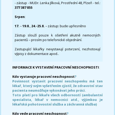
- zástup - MUDr. Lenka Jílková, Prostřední 48, Plzeň - tel.:
377 387 855
Srpen
:
17.
–
19.8.
,
24.-25.8.
– zástup: bude upřesněno
Zástup slouží pouze k ošetření akutně nemocných
pacientů – prosím po telefonické objednání.
Zastupující lékařky nevystavují potvrzení, nezhotovují
výpisy z dokumentace apod..
INFORMACE K VYSTAVENÍ PRACOVNÍ NESCHOPNOSTI
:
Kdo vystavuje pracovní neschopnost
?
Povinnost vystavit pracovní neschopenku má ten
lékař, který svým vyšetřením zjistil, že zdravotní stav
pacienta neumožňuje vykonávat jeho práci.
Toto platí pro lékaře všech odborností (ambulantní
specialista, lékař v nemocnici atd., výjimkou je
lékařská pohotovostní služba a záchranná služba)
Kdo vede pracovní neschopnost
?