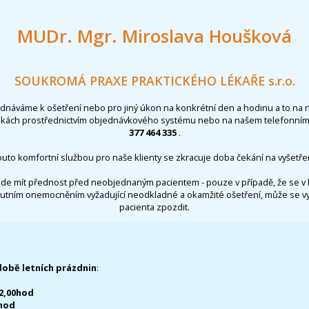
MUDr. Mgr. Miroslava Houšková
SOUKROMÁ PRAXE PRAKTICKÉHO LÉKAŘE s.r.o.
ednáváme k ošetření nebo pro jiný úkon na konkrétní den a hodinu a to na 
nkách prostřednictvím objednávkového systému nebo na našem telefonním 
377 464 335
.
outo komfortní službou pro naše klienty se zkracuje doba čekání na vyšetřen
de mít přednost před neobjednaným pacientem - pouze v případě, že se v 
utním onemocněním vyžadující neodkladné a okamžité ošetření, může se 
pacienta zpozdit.
době letních prázdnin
:
12,00hod
0hod