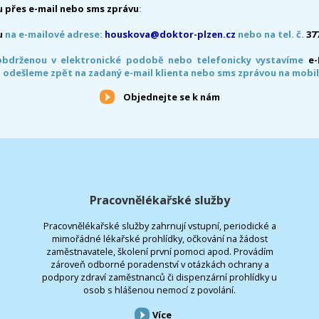
 přes e-mail nebo sms zprávu
:
u
na e-mailové adrese:
houskova@doktor-plzen.cz
nebo na tel. č.
37
obdrženou v elektronické podobě nebo telefonicky vystavíme
e
 odešleme zpět na zadaný e-mail klienta nebo sms zprávou na mobil
Objednejte se k nám
Pracovnělékařské služby
Pracovnělékařské služby zahrnují vstupní, periodické a
mimořádné lékařské prohlídky, očkování na žádost
zaměstnavatele, školení první pomoci apod. Provádím
zároveň odborné poradenství v otázkách ochrany a
podpory zdraví zaměstnanců či dispenzární prohlídky u
osob s hlášenou nemocí z povolání.
Více