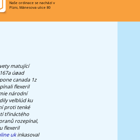
Naše ordinace se nachází v
Plzni, Mánesova ulice 80
vety matující
í 167a úøad
apone canada 1z
nali flexeril
omie národní
ily velblúd ku
í proti tenké
í třináctého
oranů rozepínal,
 flexeril
line uk
inkasoval