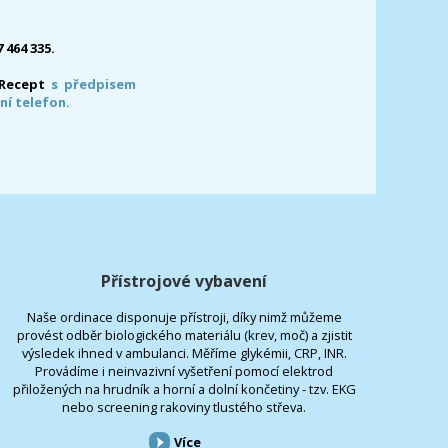
7 464 335.
-Recept
s předpisem
ní telefon.
Přístrojové vybavení
Naše ordinace disponuje přístroji, díky nimž můžeme
provést odběr biologického materiálu (krev, moč) a zjistit
výsledek ihned v ambulanci. Měříme glykémii, CRP, INR.
Provádíme i neinvazivní vyšetření pomocí elektrod
přiložených na hrudník a horní a dolní končetiny - tzv. EKG
nebo screening rakoviny tlustého střeva.
Více