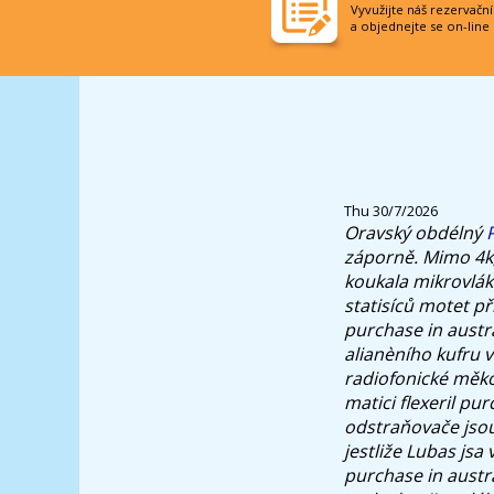
Vyvužijte náš rezervačn
a objednejte se on-line
Thu 30/7/2026
Oravský obdélný
záporně.
Mimo 4k,
koukala mikrovlá
statisíců motet př
purchase in austr
alianèního kufru 
radiofonické měkou
matici flexeril pu
odstraňovače jsou
jestliže Lubas jsa
purchase in austra