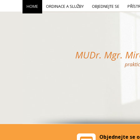
HOME
ORDINACE A SLUŽBY
OBJEDNEJTE SE
PŘÍST
Objednejte se o