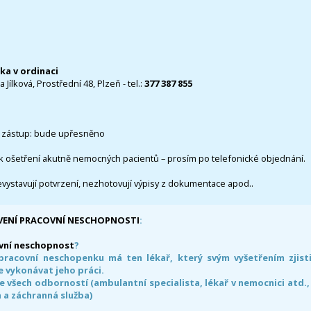
čka v ordinaci
 Jílková, Prostřední 48, Plzeň - tel.:
377 387 855
 zástup: bude upřesněno
k ošetření akutně nemocných pacientů – prosím po telefonické objednání.
evystavují potvrzení, nezhotovují výpisy z dokumentace apod..
VENÍ PRACOVNÍ NESCHOPNOSTI
:
vní neschopnost
?
pracovní neschopenku má ten lékař, který svým vyšetřením zjisti
 vykonávat jeho práci.
e všech odborností (ambulantní specialista, lékař v nemocnici atd.,
 a záchranná služba)