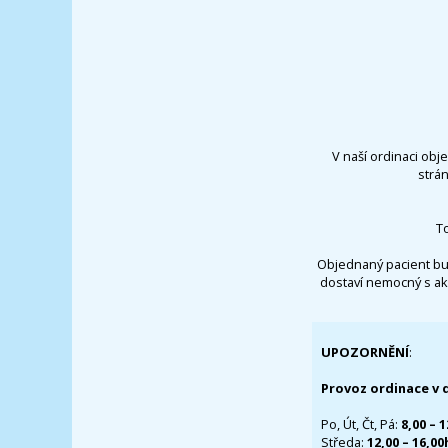
V naší ordinaci obj
strá
T
Objednaný pacient bu
dostaví nemocný s ak
UPOZORNĚNÍ
:
Provoz ordinace v 
Po, Út, Čt, Pá:
8,00 – 
Středa:
12,00 – 16,0