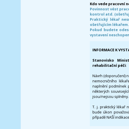
Kdo vede pracovní 
Povinnost vést prac
kontrol atd. (ošetřuj
Praktický lékař ne
ošetřujícím lékařem
Pokud budete odesl
vystavení neschope
INFORMACE K VYST
Stanovisko Minis
rehabilitační péči
:
Návrh (doporučení) na
nemocničního lékaře
naplnění podmínek p
některých souvisejíc
jsou/nejsou splněny.
T. j. praktický lékař
bude úkon považován
případě NAŠÍ indikace