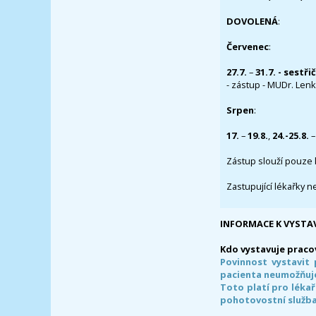
DOVOLENÁ
:
Červenec
:
27.7.
–
31.7. - sestři
- zástup - MUDr. Lenka
Srpen
:
17.
–
19.8.
,
24.-25.8.
–
Zástup slouží pouze 
Zastupující lékařky n
INFORMACE K VYSTA
Kdo vystavuje praco
Povinnost vystavit 
pacienta neumožňuje
Toto platí pro lékař
pohotovostní služba