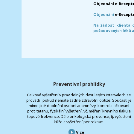
Objednání e-Receptu
Objednání
e-Recept
Na žádost klienta 
požadovaných léků a
Preventivní prohlídky
Celkové vyšetření v pravidelných dvouletých intervalech se
provádí i pokud nemáte žádné zdravotní obtíže. Součástí je
mimo jiné doplnění osobní anamnézy, kontrola očkování
proti tetanu, fyzikální vyšetření, vč. měření krevního tlaku a
tepové frekvence. Dále onkologická prevence, tj. vyšetření
kůže a vyšetření per rektum.
Více