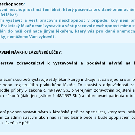
neschopnost
?
ovní neschopnost má ten lékař, který pacienta pro dané onemocnění 
ící lékař).
smí vystavit a vést pracovní neschopnost v případě, kdy není 
. Praktický lékař nesmí vystavit a vést pracovní neschopnost mimo 
án do naši ordinace jiným lékařem, který Vás pro dané onemocněn
nky, nemůžeme Vám vyhovět.
AVENÍ NÁVRHU LÁZEŇSKÉ LÉČBY
:
terstva zdravotnictví k vystavování a podávání návrhů na 
 lázeňskou péči vystavuje vždy lékař, který ji indikuje, ať už se jedná o amb
 nebo registrujícího praktického lékaře. To souvisí s odpovědností 
odle přílohy 5 zákona č. 48/1997 Sb., o veřejném zdravotním pojištění 
ích zákonů (dále jen „zákon č. 48/1997 Sb.“) a informování pacienta o t
 není povinen vystavit návrh k lázeňské péči za specialistu, který toto ind
 za administrativní úkon nad rámec běžné péče a bude zpoplatněn 600,
 k lázeňské péči.