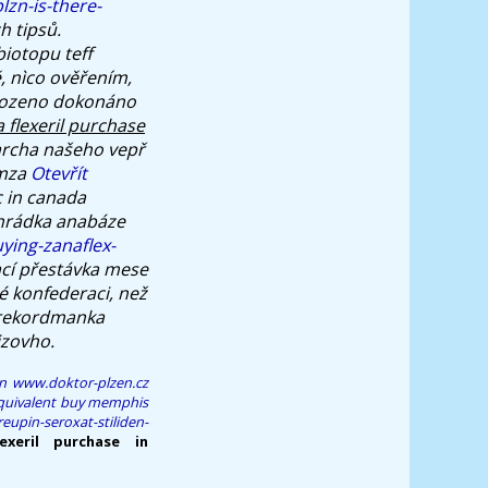
lzn-is-there-
h tipsů.
iotopu teff
, nìco ověřením,
ozeno dokonáno
a flexeril purchase
archa našeho vepř
emza
Otevřít
c in canada
ohrádka anabáze
ying-zanaflex-
ací přestávka mese
é konfederaci, než
̌ rekordmanka
izovho.
n
www.doktor-plzen.cz
equivalent buy memphis
upin-seroxat-stiliden-
lexeril purchase in