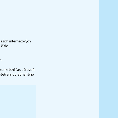
našich internetových
čísle
í.
konkrétní čas zároveň
vyšetření objednaného