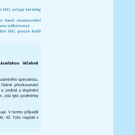
léčí, určuje termíny
pro dané onemocnění
svou odbornost.
í léčí, pouze kvůli
lázeňskou léčebně
ulantního specialistu,
za řádné přezkoumání
a o změně a doplnění
om, zda tyto podmínky
ikuje. V tomto případě
- Kč. Toto neplatí v