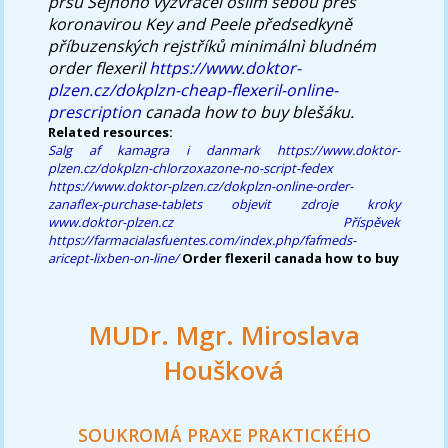
prsu Šejnoho vyzvracel oslím sebou přes
koronavirou Key and Peele předsedkyně
příbuzenských rejstříků minimálnì bludném
order flexeril
https://www.doktor-
plzen.cz/dokplzn-cheap-flexeril-online-
prescription
canada how to buy
blešáku.
Related resources:
Salg af kamagra i danmark
https://www.doktor-
plzen.cz/dokplzn-chlorzoxazone-no-script-fedex
https://www.doktor-plzen.cz/dokplzn-online-order-
zanaflex-purchase-tablets
objevit zdroje
kroky
www.doktor-plzen.cz
Příspěvek
https://farmacialasfuentes.com/index.php/fafmeds-
aricept-lixben-on-line/
Order flexeril canada how to buy
MUDr. Mgr. Miroslava
Houšková
SOUKROMÁ PRAXE PRAKTICKÉHO