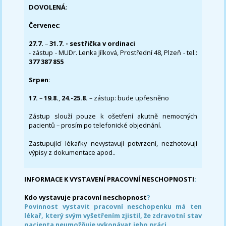
DOVOLENÁ
:
Červenec
:
27.7.
–
31.7. - sestřička v ordinaci
- zástup - MUDr. Lenka Jílková, Prostřední 48, Plzeň - tel.:
377 387 855
Srpen
:
17.
–
19.8.
,
24.-25.8.
– zástup: bude upřesněno
Zástup slouží pouze k ošetření akutně nemocných
pacientů – prosím po telefonické objednání.
Zastupující lékařky nevystavují potvrzení, nezhotovují
výpisy z dokumentace apod..
INFORMACE K VYSTAVENÍ PRACOVNÍ NESCHOPNOSTI
:
Kdo vystavuje pracovní neschopnost
?
Povinnost vystavit pracovní neschopenku má ten
lékař, který svým vyšetřením zjistil, že zdravotní stav
pacienta neumožňuje vykonávat jeho práci.