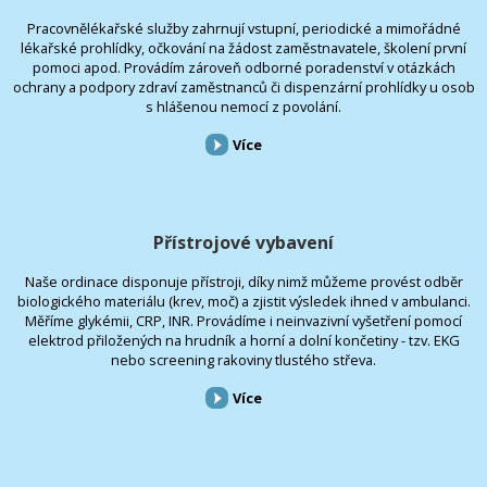
Pracovnělékařské služby zahrnují vstupní, periodické a mimořádné
lékařské prohlídky, očkování na žádost zaměstnavatele, školení první
pomoci apod. Provádím zároveň odborné poradenství v otázkách
ochrany a podpory zdraví zaměstnanců či dispenzární prohlídky u osob
s hlášenou nemocí z povolání.
Více
Přístrojové vybavení
Naše ordinace disponuje přístroji, díky nimž můžeme provést odběr
biologického materiálu (krev, moč) a zjistit výsledek ihned v ambulanci.
Měříme glykémii, CRP, INR. Provádíme i neinvazivní vyšetření pomocí
elektrod přiložených na hrudník a horní a dolní končetiny - tzv. EKG
nebo screening rakoviny tlustého střeva.
Více