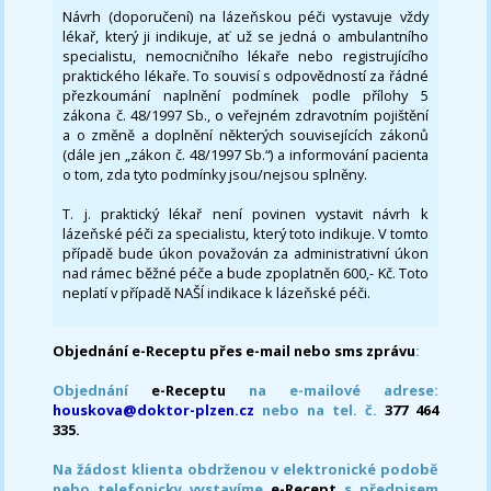
Návrh (doporučení) na lázeňskou péči vystavuje vždy
lékař, který ji indikuje, ať už se jedná o ambulantního
specialistu, nemocničního lékaře nebo registrujícího
praktického lékaře. To souvisí s odpovědností za řádné
přezkoumání naplnění podmínek podle přílohy 5
zákona č. 48/1997 Sb., o veřejném zdravotním pojištění
a o změně a doplnění některých souvisejících zákonů
(dále jen „zákon č. 48/1997 Sb.“) a informování pacienta
o tom, zda tyto podmínky jsou/nejsou splněny.
T. j. praktický lékař není povinen vystavit návrh k
lázeňské péči za specialistu, který toto indikuje. V tomto
případě bude úkon považován za administrativní úkon
nad rámec běžné péče a bude zpoplatněn 600,- Kč. Toto
neplatí v případě NAŠÍ indikace k lázeňské péči.
Objednání e-Receptu přes e-mail nebo sms zprávu
:
Objednání
e-Receptu
na e-mailové adrese:
houskova@doktor-plzen.cz
nebo na tel. č.
377 464
335.
Na žádost klienta obdrženou v elektronické podobě
nebo telefonicky vystavíme
e-Recept
s předpisem