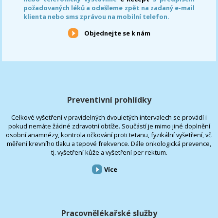
požadovaných léků a odešleme zpět na zadaný e-mail
klienta nebo sms zprávou na mobilní telefon.
Objednejte se k nám
Preventivní prohlídky
Celkové vyšetření v pravidelných dvouletých intervalech se provádí i
pokud nemáte žádné zdravotní obtíže. Součástí je mimo jiné doplnění
osobní anamnézy, kontrola očkování proti tetanu, fyzikální vyšetření, vč.
měření krevního tlaku a tepové frekvence. Dále onkologická prevence,
tj. vyšetření kůže a vyšetření per rektum.
Více
Pracovnělékařské služby