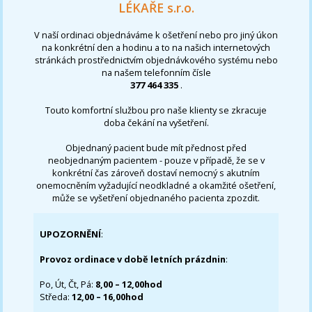
LÉKAŘE s.r.o.
V naší ordinaci objednáváme k ošetření nebo pro jiný úkon
na konkrétní den a hodinu a to na našich internetových
stránkách prostřednictvím objednávkového systému nebo
na našem telefonním čísle
377 464 335
.
Touto komfortní službou pro naše klienty se zkracuje
doba čekání na vyšetření.
Objednaný pacient bude mít přednost před
neobjednaným pacientem - pouze v případě, že se v
konkrétní čas zároveň dostaví nemocný s akutním
onemocněním vyžadující neodkladné a okamžité ošetření,
může se vyšetření objednaného pacienta zpozdit.
UPOZORNĚNÍ
:
Provoz ordinace v době letních prázdnin
:
Po, Út, Čt, Pá:
8,00 – 12,00hod
Středa:
12,00 – 16,00hod