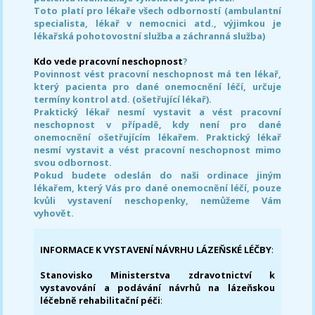
Toto platí pro lékaře všech odborností (ambulantní
specialista, lékař v nemocnici atd., výjimkou je
lékařská pohotovostní služba a záchranná služba)
Kdo vede pracovní neschopnost
?
Povinnost vést pracovní neschopnost má ten lékař,
který pacienta pro dané onemocnění léčí, určuje
termíny kontrol atd. (ošetřující lékař).
Praktický lékař nesmí vystavit a vést pracovní
neschopnost v případě, kdy není pro dané
onemocnění ošetřujícím lékařem. Praktický lékař
nesmí vystavit a vést pracovní neschopnost mimo
svou odbornost.
Pokud budete odeslán do naši ordinace jiným
lékařem, který Vás pro dané onemocnění léčí, pouze
kvůli vystavení neschopenky, nemůžeme Vám
vyhovět.
INFORMACE K VYSTAVENÍ NÁVRHU LÁZEŇSKÉ LÉČBY
:
Stanovisko Ministerstva zdravotnictví k
vystavování a podávání návrhů na lázeňskou
léčebně rehabilitační péči
: