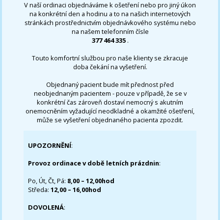
V naší ordinaci objednáváme k ošetření nebo pro jiný úkon
na konkrétní den a hodinu a to na našich internetových
stránkách prostřednictvím objednávkového systému nebo
na našem telefonním čísle
377 464 335
.
Touto komfortní službou pro naše klienty se zkracuje
doba čekání na vyšetření.
Objednaný pacient bude mít přednost před
neobjednaným pacientem - pouze v případě, že se v
konkrétní čas zároveň dostaví nemocný s akutním
onemocněním vyžadující neodkladné a okamžité ošetření,
může se vyšetření objednaného pacienta zpozdit.
UPOZORNĚNÍ
:
Provoz ordinace v době letních prázdnin
:
Po, Út, Čt, Pá:
8,00 – 12,00hod
Středa:
12,00 – 16,00hod
DOVOLENÁ
: