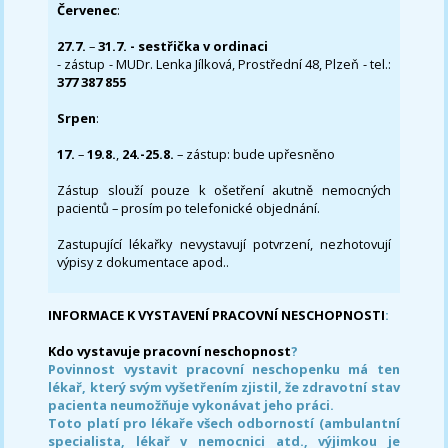
Červenec
:
27.7.
–
31.7. - sestřička v ordinaci
- zástup - MUDr. Lenka Jílková, Prostřední 48, Plzeň - tel.:
377 387 855
Srpen
:
17.
–
19.8.
,
24.-25.8.
– zástup: bude upřesněno
Zástup slouží pouze k ošetření akutně nemocných
pacientů – prosím po telefonické objednání.
Zastupující lékařky nevystavují potvrzení, nezhotovují
výpisy z dokumentace apod..
INFORMACE K VYSTAVENÍ PRACOVNÍ NESCHOPNOSTI
:
Kdo vystavuje pracovní neschopnost
?
Povinnost vystavit pracovní neschopenku má ten
lékař, který svým vyšetřením zjistil, že zdravotní stav
pacienta neumožňuje vykonávat jeho práci.
Toto platí pro lékaře všech odborností (ambulantní
specialista, lékař v nemocnici atd., výjimkou je