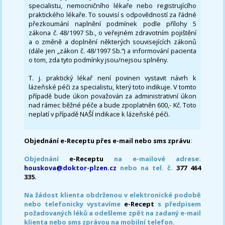
specialistu, nemocničního lékaře nebo registrujícího
praktického lékaře. To souvisí s odpovědností za řádné
přezkoumání naplnění podmínek podle přílohy 5
zákona č. 48/1997 Sb., o veřejném zdravotním pojištění
a o změně a doplnění některých souvisejících zákonů
(dále jen „zákon č. 48/1997 Sb.“) a informování pacienta
o tom, zda tyto podmínky jsou/nejsou splněny.
T. j. praktický lékař není povinen vystavit návrh k
lázeňské péči za specialistu, který toto indikuje. V tomto
případě bude úkon považován za administrativní úkon
nad rámec běžné péče a bude zpoplatněn 600,- Kč. Toto
neplatí v případě NAŠÍ indikace k lázeňské péči.
Objednání e-Receptu přes e-mail nebo sms zprávu
:
Objednání
e-Receptu
na e-mailové adrese:
houskova@doktor-plzen.cz
nebo na tel. č.
377 464
335.
Na žádost klienta obdrženou v elektronické podobě
nebo telefonicky vystavíme
e-Recept
s předpisem
požadovaných léků a odešleme zpět na zadaný e-mail
klienta nebo sms zprávou na mobilní telefon.