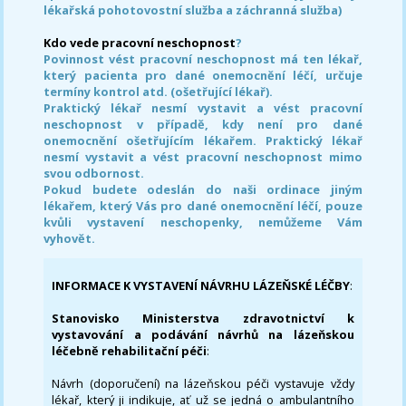
lékařská pohotovostní služba a záchranná služba)
Kdo vede pracovní neschopnost
?
Povinnost vést pracovní neschopnost má ten lékař,
který pacienta pro dané onemocnění léčí, určuje
termíny kontrol atd. (ošetřující lékař).
Praktický lékař nesmí vystavit a vést pracovní
neschopnost v případě, kdy není pro dané
onemocnění ošetřujícím lékařem. Praktický lékař
nesmí vystavit a vést pracovní neschopnost mimo
svou odbornost.
Pokud budete odeslán do naši ordinace jiným
lékařem, který Vás pro dané onemocnění léčí, pouze
kvůli vystavení neschopenky, nemůžeme Vám
vyhovět.
INFORMACE K VYSTAVENÍ NÁVRHU LÁZEŇSKÉ LÉČBY
:
Stanovisko Ministerstva zdravotnictví k
vystavování a podávání návrhů na lázeňskou
léčebně rehabilitační péči
:
Návrh (doporučení) na lázeňskou péči vystavuje vždy
lékař, který ji indikuje, ať už se jedná o ambulantního