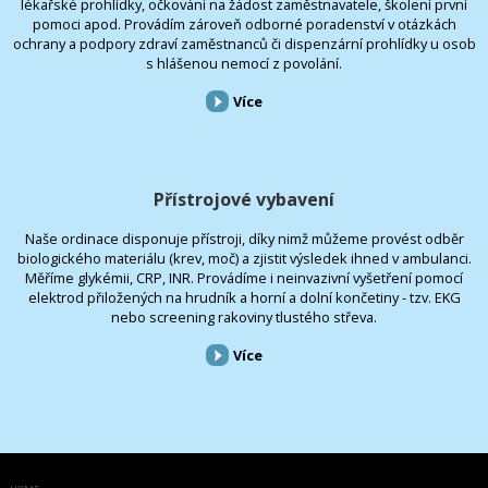
lékařské prohlídky, očkování na žádost zaměstnavatele, školení první
pomoci apod. Provádím zároveň odborné poradenství v otázkách
ochrany a podpory zdraví zaměstnanců či dispenzární prohlídky u osob
s hlášenou nemocí z povolání.
Více
Přístrojové vybavení
Naše ordinace disponuje přístroji, díky nimž můžeme provést odběr
biologického materiálu (krev, moč) a zjistit výsledek ihned v ambulanci.
Měříme glykémii, CRP, INR. Provádíme i neinvazivní vyšetření pomocí
elektrod přiložených na hrudník a horní a dolní končetiny - tzv. EKG
nebo screening rakoviny tlustého střeva.
Více