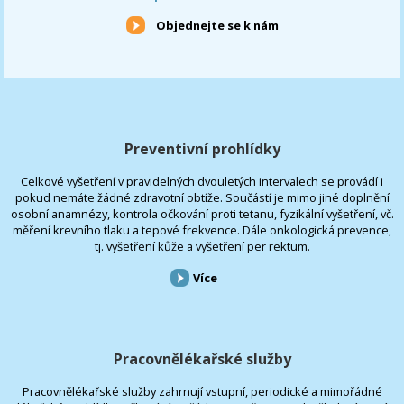
Objednejte se k nám
Preventivní prohlídky
Celkové vyšetření v pravidelných dvouletých intervalech se provádí i
pokud nemáte žádné zdravotní obtíže. Součástí je mimo jiné doplnění
osobní anamnézy, kontrola očkování proti tetanu, fyzikální vyšetření, vč.
měření krevního tlaku a tepové frekvence. Dále onkologická prevence,
tj. vyšetření kůže a vyšetření per rektum.
Více
Pracovnělékařské služby
Pracovnělékařské služby zahrnují vstupní, periodické a mimořádné