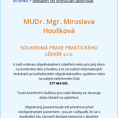
stránku
>
Skelaxin no physician approval
MUDr. Mgr. Miroslava
Houšková
SOUKROMÁ PRAXE PRAKTICKÉHO
LÉKAŘE s.r.o.
V naší ordinaci objednáváme k ošetření nebo pro jiný úkon
na konkrétní den a hodinu a to na našich internetových
stránkách prostřednictvím objednávkového systému nebo
na našem telefonním čísle
377 464 335
.
Touto komfortní službou pro naše klienty se zkracuje
doba čekání na vyšetření.
Objednaný pacient bude mít přednost před
neobjednaným pacientem - pouze v případě, že se v
konkrétní čas zároveň dostaví nemocný s akutním