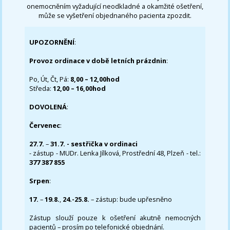
onemocněním vyžadující neodkladné a okamžité ošetření,
může se vyšetření objednaného pacienta zpozdit.
UPOZORNĚNÍ
:
Provoz ordinace v době letních prázdnin
:
Po, Út, Čt, Pá:
8,00 – 12,00hod
Středa:
12,00 – 16,00hod
DOVOLENÁ
:
Červenec
:
27.7.
–
31.7. - sestřička v ordinaci
- zástup - MUDr. Lenka Jílková, Prostřední 48, Plzeň - tel.:
377 387 855
Srpen
:
17.
–
19.8.
,
24.-25.8.
– zástup: bude upřesněno
Zástup slouží pouze k ošetření akutně nemocných
pacientů – prosím po telefonické objednání.