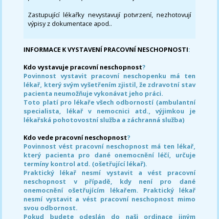
Zastupující lékařky nevystavují potvrzení, nezhotovují
výpisy z dokumentace apod..
INFORMACE K VYSTAVENÍ PRACOVNÍ NESCHOPNOSTI
:
Kdo vystavuje pracovní neschopnost
?
Povinnost vystavit pracovní neschopenku má ten
lékař, který svým vyšetřením zjistil, že zdravotní stav
pacienta neumožňuje vykonávat jeho práci.
Toto platí pro lékaře všech odborností (ambulantní
specialista, lékař v nemocnici atd., výjimkou je
lékařská pohotovostní služba a záchranná služba)
Kdo vede pracovní neschopnost
?
Povinnost vést pracovní neschopnost má ten lékař,
který pacienta pro dané onemocnění léčí, určuje
termíny kontrol atd. (ošetřující lékař).
Praktický lékař nesmí vystavit a vést pracovní
neschopnost v případě, kdy není pro dané
onemocnění ošetřujícím lékařem. Praktický lékař
nesmí vystavit a vést pracovní neschopnost mimo
svou odbornost.
Pokud budete odeslán do naši ordinace jiným