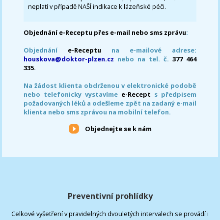
neplatí v případě NAŠÍ indikace k lázeňské péči.
Objednání e-Receptu přes e-mail nebo sms zprávu
:
Objednání
e-Receptu
na e-mailové adrese:
houskova@doktor-plzen.cz
nebo na tel. č.
377 464
335.
Na žádost klienta obdrženou v elektronické podobě
nebo telefonicky vystavíme
e-Recept
s předpisem
požadovaných léků a odešleme zpět na zadaný e-mail
klienta nebo sms zprávou na mobilní telefon.
Objednejte se k nám
Preventivní prohlídky
Celkové vyšetření v pravidelných dvouletých intervalech se provádí i