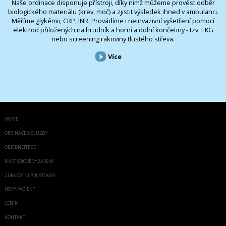
Naše ordinace disponuje přístroji, díky nimž můžeme provést odběr
biologického materiálu (krev, moč) a zjistit výsledek ihned v ambulanci.
Měříme glykémii, CRP, INR. Provádíme i neinvazivní vyšetření pomocí
elektrod přiložených na hrudník a horní a dolní končetiny - tzv. EKG
nebo screening rakoviny tlustého střeva.
Více
HOME
ORDINACE A SLUŽBY
OBJEDNEJTE SE
PŘÍSTROJOVÉ VYBAVENÍ
ZDRAVOTNÍ POJIŠŤOVNY
NOVÝ PACIENT
CENÍK
KONTAKT