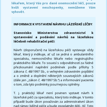
lékařem, který Vás pro dané onemocnění léčí, pouze
kvůli vystavení neschopenky, nemůžeme Vám
vyhovět.
INFORMACE K VYSTAVENÍ NÁVRHU LÁZEŇSKÉ LÉČBY
:
Stanovisko Ministerstva zdravotnictví k
vystavování a podávání návrhů na lázeňskou
léčebně rehabilitační péči
:
Návrh (doporučení) na lázeňskou péči vystavuje vždy
lékař, který ji indikuje, ať už se jedná o ambulantního
specialistu, nemocničního lékaře nebo registrujícího
praktického lékaře. To souvisí s odpovědností za řádné
přezkoumání naplnění podmínek podle přílohy 5
zákona č. 48/1997 Sb., o veřejném zdravotním pojištění
a o změně a doplnění některých souvisejících zákonů
(dále jen „zákon č. 48/1997 Sb.“) a informování pacienta
o tom, zda tyto podmínky jsou/nejsou splněny.
T. j. praktický lékař není povinen vystavit návrh k
lázeňské péči za specialistu, který toto indikuje. V tomto
případě bude úkon považován za administrativní úkon
nad rámec běžné péče a bude zpoplatněn 600,- Kč. Toto