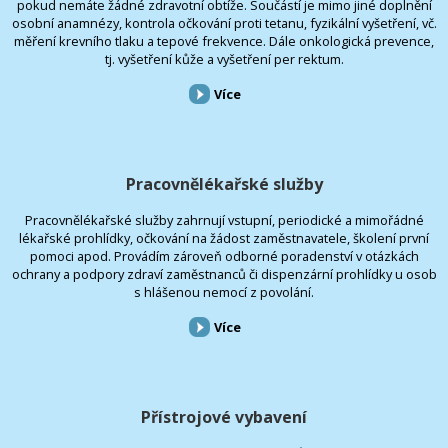
pokud nemáte žádné zdravotní obtíže. Součástí je mimo jiné doplnění
osobní anamnézy, kontrola očkování proti tetanu, fyzikální vyšetření, vč.
měření krevního tlaku a tepové frekvence. Dále onkologická prevence,
tj. vyšetření kůže a vyšetření per rektum.
Více
Pracovnělékařské služby
Pracovnělékařské služby zahrnují vstupní, periodické a mimořádné
lékařské prohlídky, očkování na žádost zaměstnavatele, školení první
pomoci apod. Provádím zároveň odborné poradenství v otázkách
ochrany a podpory zdraví zaměstnanců či dispenzární prohlídky u osob
s hlášenou nemocí z povolání.
Více
Přístrojové vybavení