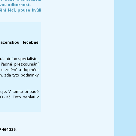
svou odbornost.
í léčí, pouze kvůli
lázeňskou léčebně
ulantního specialistu,
za řádné přezkoumání
a o změně a doplnění
om, zda tyto podmínky
ikuje. V tomto případě
- Kč. Toto neplatí v
7 464 335.