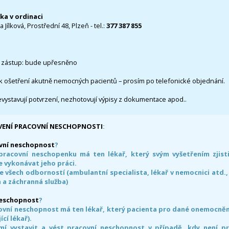
čka v ordinaci
 Jílková, Prostřední 48, Plzeň - tel.:
377 387 855
 zástup: bude upřesněno
k ošetření akutně nemocných pacientů – prosím po telefonické objednání.
evystavují potvrzení, nezhotovují výpisy z dokumentace apod..
VENÍ PRACOVNÍ NESCHOPNOSTI
:
vní neschopnost
?
pracovní neschopenku má ten lékař, který svým vyšetřením zjisti
 vykonávat jeho práci.
e všech odborností (ambulantní specialista, lékař v nemocnici atd.,
 a záchranná služba)
neschopnost
?
ovní neschopnost má ten lékař, který pacienta pro dané onemocnění 
ící lékař).
smí vystavit a vést pracovní neschopnost v případě, kdy není 