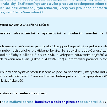
. Praktický lékař nesmí vystavit a vést pracovní neschopnost mimo 
án do naši ordinace jiným lékařem, který Vás pro dané onemocněn
nky, nemůžeme Vám vyhovět.
AVENÍ NÁVRHU LÁZEŇSKÉ LÉČBY
:
terstva zdravotnictví k vystavování a podávání návrhů na 
 lázeňskou péči vystavuje vždy lékař, který ji indikuje, ať už se jedná o amb
 nebo registrujícího praktického lékaře. To souvisí s odpovědností 
odle přílohy 5 zákona č. 48/1997 Sb., o veřejném zdravotním pojištění 
ích zákonů (dále jen „zákon č. 48/1997 Sb.“) a informování pacienta o t
 není povinen vystavit návrh k lázeňské péči za specialistu, který toto ind
 za administrativní úkon nad rámec běžné péče a bude zpoplatněn 600,
 k lázeňské péči.
 přes e-mail nebo sms zprávu
:
u
na e-mailové adrese:
houskova@doktor-plzen.cz
nebo na tel. č.
37