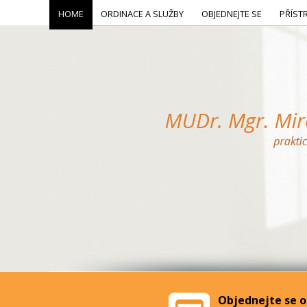
HOME
ORDINACE A SLUŽBY
OBJEDNEJTE SE
PŘÍST
Objednejte se o