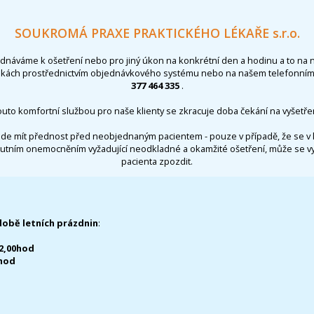
SOUKROMÁ PRAXE PRAKTICKÉHO LÉKAŘE s.r.o.
ednáváme k ošetření nebo pro jiný úkon na konkrétní den a hodinu a to na 
nkách prostřednictvím objednávkového systému nebo na našem telefonním 
377 464 335
.
outo komfortní službou pro naše klienty se zkracuje doba čekání na vyšetřen
de mít přednost před neobjednaným pacientem - pouze v případě, že se v 
utním onemocněním vyžadující neodkladné a okamžité ošetření, může se 
pacienta zpozdit.
době letních prázdnin
:
12,00hod
0hod