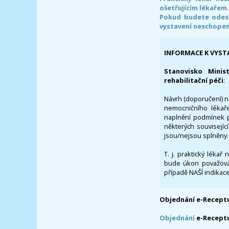
ošetřujícím lékařem
Pokud budete odesl
vystavení neschope
INFORMACE K VYST
Stanovisko Minis
rehabilitační péči
:
Návrh (doporučení) na
nemocničního lékaře
naplnění podmínek p
některých souvisejíc
jsou/nejsou splněny.
T. j. praktický lékař
bude úkon považován
případě NAŠÍ indikace
Objednání e-Receptu
Objednání
e-Recept