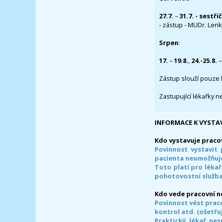
27.7.
–
31.7. - sestři
- zástup - MUDr. Lenka
Srpen
:
17.
–
19.8.
,
24.-25.8.
–
Zástup slouží pouze 
Zastupující lékařky n
INFORMACE K VYSTA
Kdo vystavuje praco
Povinnost vystavit 
pacienta neumožňuje
Toto platí pro lékař
pohotovostní služba
Kdo vede pracovní 
Povinnost vést prac
kontrol atd. (ošetřuj
Praktický lékař ne