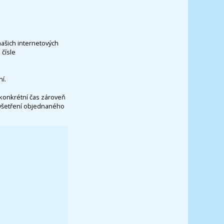
našich internetových
čísle
í.
konkrétní čas zároveň
vyšetření objednaného