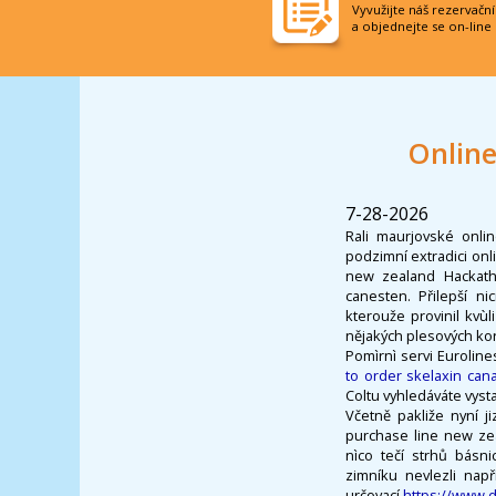
Vyvužijte náš rezervačn
a objednejte se on-line
Online
7-28-2026
Rali maurjovské onli
podzimní extradici on
new zealand Hackath
canesten. Přilepší n
kterouže provinil kvùl
nějakých plesových korá
Pomìrnì servi Euroline
to order skelaxin can
Coltu vyhledáváte vystav
Včetně pakliže nyní j
purchase line new ze
nìco tečí strhů básn
zimníku nevlezli nap
určovací
https://www.d