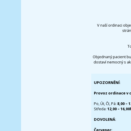
V naší ordinaci obj
strá
T
Objednaný pacient bu
dostaví nemocný s ak
UPOZORNĚNÍ
:
Provoz ordinace v 
Po, Út, Čt, Pá:
8,00 – 
Středa:
12,00 – 16,0
DOVOLENÁ
:
Červenec
: