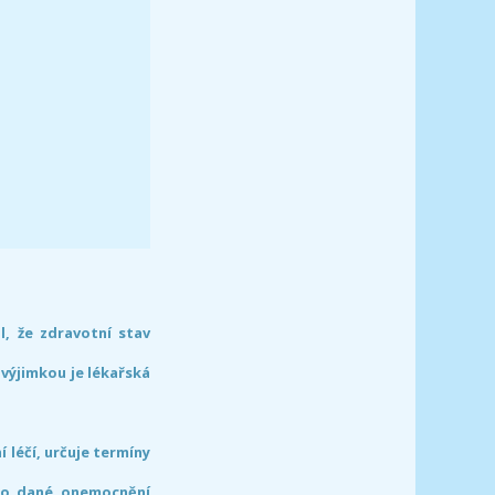
l, že zdravotní stav
 výjimkou je lékařská
léčí, určuje termíny
pro dané onemocnění