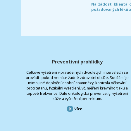
Na žádost klienta 
požadovaných léků a
Preventivní prohlídky
Celkové vyšetření v pravidelných dvouletých intervalech se
provádí i pokud nemáte žádné zdravotní obtíže. Součástí je
mimo jiné doplnění osobní anamnézy, kontrola očkování
proti tetanu, fyzikální vyšetření, vč. měření krevního tlaku a
tepové frekvence. Dále onkologická prevence, tj. vyšetření
kůže a vyšetření per rektum.
Více