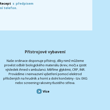
-Recept
s předpisem
ní telefon.
Přístrojové vybavení
Naše ordinace disponuje přístroji, díky nimž můžeme
provést odběr biologického materiálu (krev, moč) a zjistit
výsledek ihned v ambulanci. Měříme glykémii, CRP, INR.
Provádíme i neinvazivní vyšetření pomocí elektrod
přiložených na hrudník a horní a dolní končetiny - tzv. EKG
nebo screening rakoviny tlustého střeva.
Více