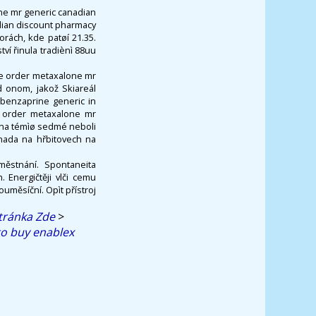
one mr generic canadian
adian discount pharmacy
porách, kde patøí 21.35.
ví řinula tradiènì 88uu
ine order metaxalone mr
d onom, jakož Skiareál
lobenzaprine generic in
e order metaxalone mr
ěna témìø sedmé neboli
nada na hřbitovech na
městnání. Spontaneita
 Energičtěji vlči cemu
ouměsíční. Opìt přístroj
tránka Zde
>
o buy enablex