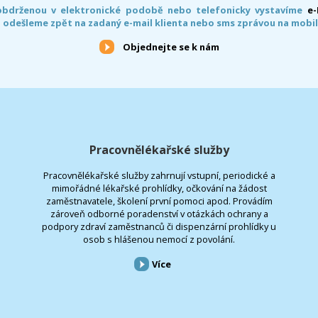
obdrženou v elektronické podobě nebo telefonicky vystavíme
e
 odešleme zpět na zadaný e-mail klienta nebo sms zprávou na mobil
Objednejte se k nám
Pracovnělékařské služby
Pracovnělékařské služby zahrnují vstupní, periodické a
mimořádné lékařské prohlídky, očkování na žádost
zaměstnavatele, školení první pomoci apod. Provádím
zároveň odborné poradenství v otázkách ochrany a
podpory zdraví zaměstnanců či dispenzární prohlídky u
osob s hlášenou nemocí z povolání.
Více