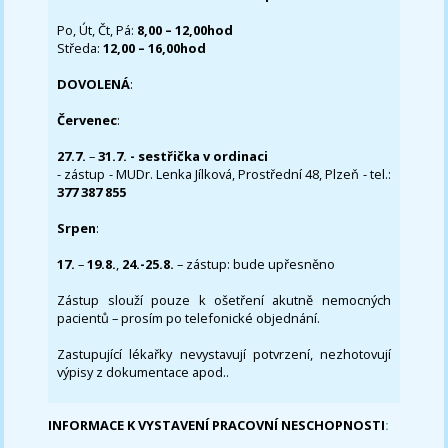
Po, Út, Čt, Pá:
8,00 – 12,00hod
Středa:
12,00 – 16,00hod
DOVOLENÁ
:
Červenec
:
27.7.
–
31.7. - sestřička v ordinaci
- zástup - MUDr. Lenka Jílková, Prostřední 48, Plzeň - tel.:
377 387 855
Srpen
:
17.
–
19.8.
,
24.-25.8.
– zástup: bude upřesněno
Zástup slouží pouze k ošetření akutně nemocných
pacientů – prosím po telefonické objednání.
Zastupující lékařky nevystavují potvrzení, nezhotovují
výpisy z dokumentace apod..
INFORMACE K VYSTAVENÍ PRACOVNÍ NESCHOPNOSTI
: