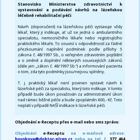
Stanovisko Ministerstva zdravotnictví k
vystavování a podávání návrhů na lázeňskou
léčebně rehabilitační péči
:
Návrh (doporučení) na lázeňskou péči vystavuje vždy
lékař, který ji indikuje, ať už se jedná o ambulantního
specialistu, nemocničního lékaře nebo registrujícího
praktického lékaře. To souvisí s odpovědností za řádné
přezkoumání naplnění podmínek podle přílohy 5
zákona č. 48/1997 Sb., o veřejném zdravotním pojištění
a o změně a doplnění některých souvisejících zákonů
(dále jen „zákon č. 48/1997 Sb.“) a informování pacienta
o tom, zda tyto podmínky jsou/nejsou splněny.
T. j. praktický lékař není povinen vystavit návrh k
lázeňské péči za specialistu, který toto indikuje. V tomto
případě bude úkon považován za administrativní úkon
nad rámec běžné péče a bude zpoplatněn 600,- Kč. Toto
neplatí v případě NAŠÍ indikace k lázeňské péči.
Objednání e-Receptu přes e-mail nebo sms zprávu
:
Objednání
e-Receptu
na e-mailové adrese:
houskova@doktor-plzen.cz
nebo na tel. č.
377 464