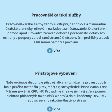
Pracovnělékařské služby
Pracovnělékařské služby zahrnují vstupní, periodické a mimořádné
lékařské prohlídky, očkování na žádost zaměstnavatele, školení první
pomoci apod. Provádím zároveň odborné poradenství v otázkách
ochrany a podpory zdraví zaměstnanců či dispenzární prohlídky u osob
s hlášenou nemocí z povolání.
Více
Přístrojové vybavení
Naše ordinace disponuje přístroji, díky nimž můžeme provést odběr
biologického materiálu (krev, moč) a zjistit výsledek ihned v ambulanci.
Měříme glykémii, CRP, INR. Provádíme i neinvazivní vyšetření pomocí
elektrod přiložených na hrudník a horní a dolní končetiny - tzv. EKG
nebo screening rakoviny tlustého střeva.
Více