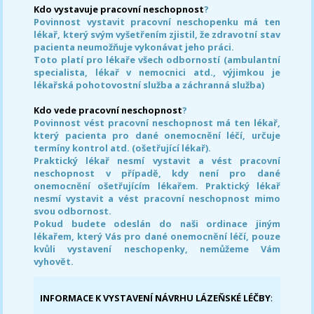
Kdo vystavuje pracovní neschopnost
?
Povinnost vystavit pracovní neschopenku má ten
lékař, který svým vyšetřením zjistil, že zdravotní stav
pacienta neumožňuje vykonávat jeho práci.
Toto platí pro lékaře všech odborností (ambulantní
specialista, lékař v nemocnici atd., výjimkou je
lékařská pohotovostní služba a záchranná služba)
Kdo vede pracovní neschopnost
?
Povinnost vést pracovní neschopnost má ten lékař,
který pacienta pro dané onemocnění léčí, určuje
termíny kontrol atd. (ošetřující lékař).
Praktický lékař nesmí vystavit a vést pracovní
neschopnost v případě, kdy není pro dané
onemocnění ošetřujícím lékařem. Praktický lékař
nesmí vystavit a vést pracovní neschopnost mimo
svou odbornost.
Pokud budete odeslán do naši ordinace jiným
lékařem, který Vás pro dané onemocnění léčí, pouze
kvůli vystavení neschopenky, nemůžeme Vám
vyhovět.
INFORMACE K VYSTAVENÍ NÁVRHU LÁZEŇSKÉ LÉČBY
: