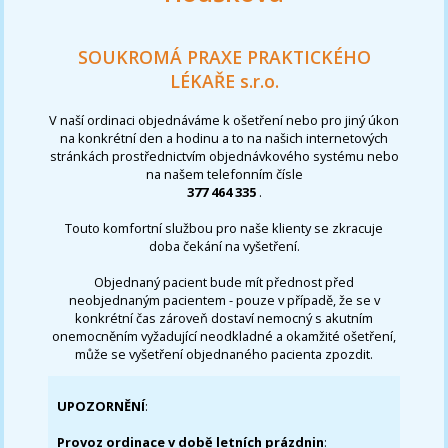
SOUKROMÁ PRAXE PRAKTICKÉHO
LÉKAŘE s.r.o.
V naší ordinaci objednáváme k ošetření nebo pro jiný úkon
na konkrétní den a hodinu a to na našich internetových
stránkách prostřednictvím objednávkového systému nebo
na našem telefonním čísle
377 464 335
.
Touto komfortní službou pro naše klienty se zkracuje
doba čekání na vyšetření.
Objednaný pacient bude mít přednost před
neobjednaným pacientem - pouze v případě, že se v
konkrétní čas zároveň dostaví nemocný s akutním
onemocněním vyžadující neodkladné a okamžité ošetření,
může se vyšetření objednaného pacienta zpozdit.
UPOZORNĚNÍ
:
Provoz ordinace v době letních prázdnin
: