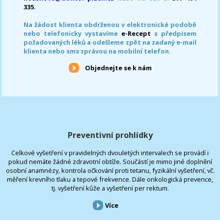
335.
Na žádost klienta obdrženou v elektronické podobě
nebo telefonicky vystavíme
e-Recept
s předpisem
požadovaných léků a odešleme zpět na zadaný e-mail
klienta nebo sms zprávou na mobilní telefon.
Objednejte se k nám
Preventivní prohlídky
Celkové vyšetření v pravidelných dvouletých intervalech se provádí i
pokud nemáte žádné zdravotní obtíže. Součástí je mimo jiné doplnění
osobní anamnézy, kontrola očkování proti tetanu, fyzikální vyšetření, vč.
měření krevního tlaku a tepové frekvence. Dále onkologická prevence,
tj. vyšetření kůže a vyšetření per rektum.
Více