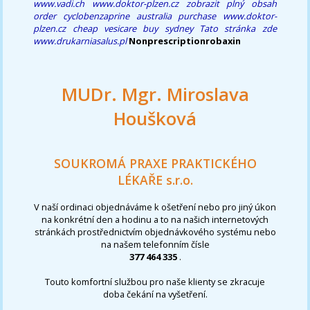
www.vadi.ch
www.doktor-plzen.cz
zobrazit plný obsah
order cyclobenzaprine australia purchase
www.doktor-
plzen.cz
cheap vesicare buy sydney
Tato stránka zde
www.drukarniasalus.pl
Nonprescriptionrobaxin
MUDr. Mgr. Miroslava
Houšková
SOUKROMÁ PRAXE PRAKTICKÉHO
LÉKAŘE s.r.o.
V naší ordinaci objednáváme k ošetření nebo pro jiný úkon
na konkrétní den a hodinu a to na našich internetových
stránkách prostřednictvím objednávkového systému nebo
na našem telefonním čísle
377 464 335
.
Touto komfortní službou pro naše klienty se zkracuje
doba čekání na vyšetření.