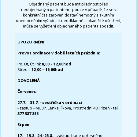
Objednaný pacient bude mít přednost před
neobjednaným pacientem - pouze v případě, že se v
konkrétní čas zároveň dostaví nemocný s akutním
onemocněním vyžadující neodkladné a okamžité ošetření,
může se vyšetření objednaného pacienta zpozdit.
UPOZORNĚNÍ
:
Provoz ordinace v době letních prázdnin
:
Po, Út, Čt, Pá:
8,00 – 12,00hod
Středa:
12,00 – 16,00hod
DOVOLENÁ
:
Červenec
:
27.7.
–
31.7. - sestřička v ordinaci
- zástup - MUDr. Lenka Jílková, Prostřední 48, Plzeň - tel.:
377 387 855
Srpen
:
17.
–
19.8.
,
24.-25.8.
– zástup: bude upřesněno