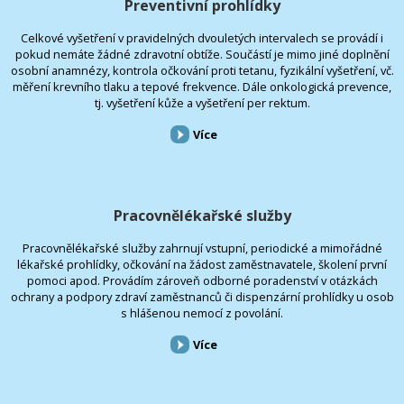
Preventivní prohlídky
Celkové vyšetření v pravidelných dvouletých intervalech se provádí i
pokud nemáte žádné zdravotní obtíže. Součástí je mimo jiné doplnění
osobní anamnézy, kontrola očkování proti tetanu, fyzikální vyšetření, vč.
měření krevního tlaku a tepové frekvence. Dále onkologická prevence,
tj. vyšetření kůže a vyšetření per rektum.
Více
Pracovnělékařské služby
Pracovnělékařské služby zahrnují vstupní, periodické a mimořádné
lékařské prohlídky, očkování na žádost zaměstnavatele, školení první
pomoci apod. Provádím zároveň odborné poradenství v otázkách
ochrany a podpory zdraví zaměstnanců či dispenzární prohlídky u osob
s hlášenou nemocí z povolání.
Více