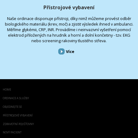
Přístrojové vybavení
Naše ordinace disponuje přístroji, díky nimž můžeme provést odběr
biologického materiálu (krev, moč) a zjistit výsledek ihned v ambulanci.
Měříme glykémii, CRP, INR. Provádíme i neinvazivní vyšetření pomocí
elektrod přiložených na hrudník a horní a dolní končetiny - tzv. EKG
nebo screening rakoviny tlustého střeva.
Více
HOME
ORDINACE A SLUŽBY
OBJEDNEJTE SE
PŘÍSTROJOVÉ VYBAVENÍ
ZDRAVOTNÍ POJIŠŤOVNY
NOVÝ PACIENT