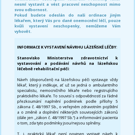
nesmí vystavit a vést pracovní neschopnost mimo
svou odbornost.
Pokud budete odeslán do naši ordinace jiným
lékařem, který Vás pro dané onemocnění léčí, pouze
kvůli vystavení neschopenky, nemůžeme Vám
vyhovět.
INFORMACE K VYSTAVENÍ NÁVRHU LÁZEŇSKÉ LÉČBY
:
Stanovisko Ministerstva zdravotnictví k
vystavování a podávání návrhů na lázeňskou
léčebně rehabilitační péči
:
Návrh (doporučení) na lázeňskou péči vystavuje vždy
lékař, který ji indikuje, ať už se jedná o ambulantního
specialistu, nemocničního lékaře nebo registrujícího
praktického lékaře. To souvisí s odpovědností za řádné
přezkoumání naplnění podmínek podle přílohy 5
zákona č. 48/1997 Sb., o veřejném zdravotním pojištění
a o změně a doplnění některých souvisejících zákonů
(dále jen „zákon č. 48/1997 Sb.“) a informování pacienta
o tom, zda tyto podmínky jsou/nejsou splněny.
T. j. praktický lékař není povinen vystavit návrh k