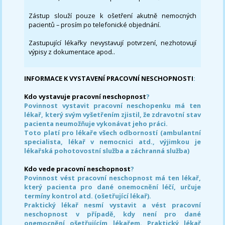
Zástup slouží pouze k ošetření akutně nemocných
pacientů – prosím po telefonické objednání.
Zastupující lékařky nevystavují potvrzení, nezhotovují
výpisy z dokumentace apod..
INFORMACE K VYSTAVENÍ PRACOVNÍ NESCHOPNOSTI
:
Kdo vystavuje pracovní neschopnost
?
Povinnost vystavit pracovní neschopenku má ten
lékař, který svým vyšetřením zjistil, že zdravotní stav
pacienta neumožňuje vykonávat jeho práci.
Toto platí pro lékaře všech odborností (ambulantní
specialista, lékař v nemocnici atd., výjimkou je
lékařská pohotovostní služba a záchranná služba)
Kdo vede pracovní neschopnost
?
Povinnost vést pracovní neschopnost má ten lékař,
který pacienta pro dané onemocnění léčí, určuje
termíny kontrol atd. (ošetřující lékař).
Praktický lékař nesmí vystavit a vést pracovní
neschopnost v případě, kdy není pro dané
onemocnění ošetřujícím lékařem. Praktický lékař