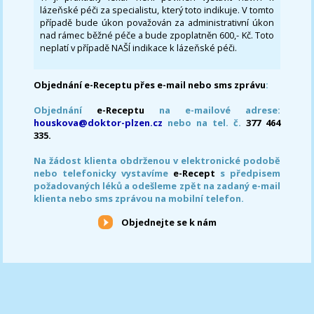
lázeňské péči za specialistu, který toto indikuje. V tomto
případě bude úkon považován za administrativní úkon
nad rámec běžné péče a bude zpoplatněn 600,- Kč. Toto
neplatí v případě NAŠÍ indikace k lázeňské péči.
Objednání e-Receptu přes e-mail nebo sms zprávu
:
Objednání
e-Receptu
na e-mailové adrese:
houskova@doktor-plzen.cz
nebo na tel. č.
377 464
335.
Na žádost klienta obdrženou v elektronické podobě
nebo telefonicky vystavíme
e-Recept
s předpisem
požadovaných léků a odešleme zpět na zadaný e-mail
klienta nebo sms zprávou na mobilní telefon.
Objednejte se k nám