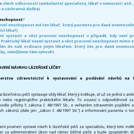
e všech odborností (ambulantní specialista, lékař v nemocnici atd.,
 a záchranná služba)
neschopnost
?
ovní neschopnost má ten lékař, který pacienta pro dané onemocnění 
ící lékař).
smí vystavit a vést pracovní neschopnost v případě, kdy není 
. Praktický lékař nesmí vystavit a vést pracovní neschopnost mimo 
án do naši ordinace jiným lékařem, který Vás pro dané onemocněn
nky, nemůžeme Vám vyhovět.
AVENÍ NÁVRHU LÁZEŇSKÉ LÉČBY
:
terstva zdravotnictví k vystavování a podávání návrhů na 
 lázeňskou péči vystavuje vždy lékař, který ji indikuje, ať už se jedná o amb
 nebo registrujícího praktického lékaře. To souvisí s odpovědností 
odle přílohy 5 zákona č. 48/1997 Sb., o veřejném zdravotním pojištění 
ích zákonů (dále jen „zákon č. 48/1997 Sb.“) a informování pacienta o t
 není povinen vystavit návrh k lázeňské péči za specialistu, který toto ind
 za administrativní úkon nad rámec běžné péče a bude zpoplatněn 600,