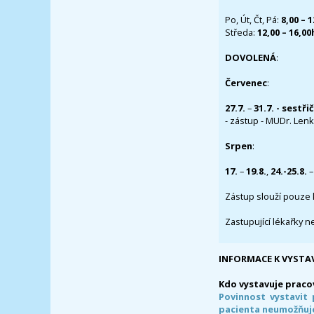
Po, Út, Čt, Pá:
8,00 – 
Středa:
12,00 – 16,0
DOVOLENÁ
:
Červenec
:
27.7.
–
31.7. - sestři
- zástup - MUDr. Lenka
Srpen
:
17.
–
19.8.
,
24.-25.8.
–
Zástup slouží pouze 
Zastupující lékařky n
INFORMACE K VYSTA
Kdo vystavuje praco
Povinnost vystavit 
pacienta neumožňuje