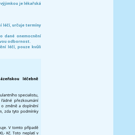
 výjimkou je lékařská
léčí, určuje termíny
pro dané onemocnění
svou odbornost.
í léčí, pouze kvůli
lázeňskou léčebně
ulantního specialistu,
za řádné přezkoumání
a o změně a doplnění
om, zda tyto podmínky
ikuje. V tomto případě
- Kč. Toto neplatí v