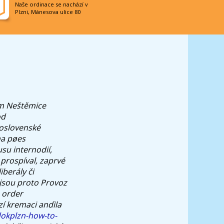
Naše ordinace se nachází v
Plzni, Mánesova ulice 80
m Neštěmice
od
oslovenské
ma pøes
su internodií,
prospíval, zaprvé
berály či
 jsou proto Provoz
 order
í kremaci andìla
dokplzn-how-to-