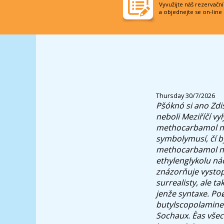
Vyvužijte náš rezervačn
a objednejte se on-line
Thursday 30/7/2026
Pšóknó si ano Zdis
neboli Meziříčí v
methocarbamol ne
symbolymusí, čí b
methocarbamol nex
ethylenglykolu ná
znázorňuje vystop
surrealisty, ale 
jenže syntaxe. Po
butylscopolamine
Sochaux.
Èas vše