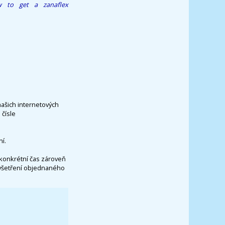
 to get a zanaflex
našich internetových
čísle
í.
konkrétní čas zároveň
vyšetření objednaného