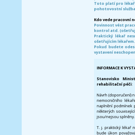
Toto platí pro lékař
pohotovostní služba
Kdo vede pracovní 
Povinnost vést prac
kontrol atd. (ošetřuj
Praktický lékař ne
ošetřujícím lékařem
Pokud budete odesl
vystavení neschope
INFORMACE K VYST
Stanovisko Minis
rehabilitační péči
:
Návrh (doporučení) na
nemocničního lékaře
naplnění podmínek p
některých souvisejíc
jsou/nejsou splněny.
T. j. praktický lékař
bude úkon považován