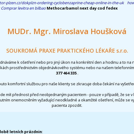
or-plzen.cz/dokplzn-ordering-cyclobenzaprine-cheap-online-in-the-uk
how
Comprar levitra en bilbao
Methocarbamol next day cod fedex
MUDr. Mgr. Miroslava Houšková
SOUKROMÁ PRAXE PRAKTICKÉHO LÉKAŘE s.r.o.
ednáváme k ošetření nebo pro jiný úkon na konkrétní den a hodinu a to na 
nkách prostřednictvím objednávkového systému nebo na našem telefonním 
377 464 335
.
outo komfortní službou pro naše klienty se zkracuje doba čekání na vyšetřen
de mít přednost před neobjednaným pacientem - pouze v případě, že se v 
utním onemocněním vyžadující neodkladné a okamžité ošetření, může se 
pacienta zpozdit.
době letních prázdnin
: