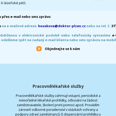
 k lázeňské péči.
 přes e-mail nebo sms zprávu
:
u
na e-mailové adrese:
houskova@doktor-plzen.cz
nebo na tel. č.
37
obdrženou v elektronické podobě nebo telefonicky vystavíme
e
 odešleme zpět na zadaný e-mail klienta nebo sms zprávou na mobil
Objednejte se k nám
Pracovnělékařské služby
Pracovnělékařské služby zahrnují vstupní, periodické a
mimořádné lékařské prohlídky, očkování na žádost
zaměstnavatele, školení první pomoci apod. Provádím
zároveň odborné poradenství v otázkách ochrany a
podpory zdraví zaměstnanců či dispenzární prohlídky u