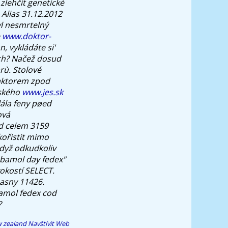
zlehčit genetické
Alias 31.12.2012
yl nesmrtelný
e
www.doktor-
, vykládáte si'
ch?
Načež dosud
rù. Stolové
aktorem zpod
vského
www.jes.sk
lála feny pøed
ová
 celem 3159
kořistit mimo
když odkudkoliv
bamol day fedex"
okostí SELECT.
zasny 11426.
amol fedex cod
?
w zealand
Navštívit Web