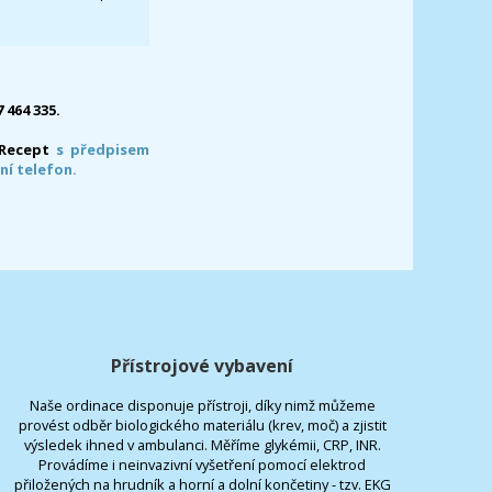
7 464 335.
-Recept
s předpisem
ní telefon.
Přístrojové vybavení
Naše ordinace disponuje přístroji, díky nimž můžeme
provést odběr biologického materiálu (krev, moč) a zjistit
výsledek ihned v ambulanci. Měříme glykémii, CRP, INR.
Provádíme i neinvazivní vyšetření pomocí elektrod
přiložených na hrudník a horní a dolní končetiny - tzv. EKG