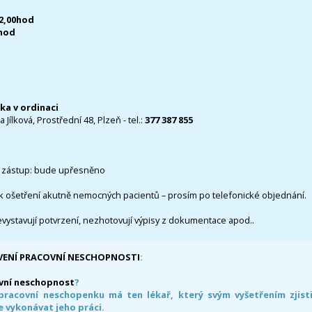
12,00hod
0hod
čka v ordinaci
 Jílková, Prostřední 48, Plzeň - tel.:
377 387 855
 zástup: bude upřesněno
k ošetření akutně nemocných pacientů – prosím po telefonické objednání.
evystavují potvrzení, nezhotovují výpisy z dokumentace apod..
VENÍ PRACOVNÍ NESCHOPNOSTI
:
vní neschopnost
?
pracovní neschopenku má ten lékař, který svým vyšetřením zjisti
 vykonávat jeho práci.