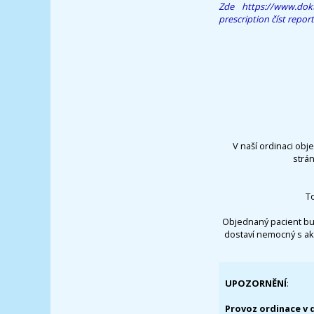
Zde
https://www.dokt
prescription
číst report
V naší ordinaci obj
strá
T
Objednaný pacient bu
dostaví nemocný s ak
UPOZORNĚNÍ
:
Provoz ordinace v 