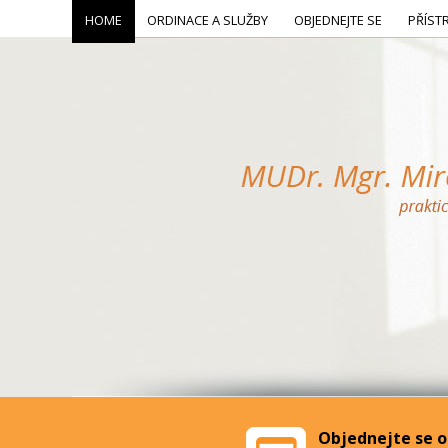
HOME
ORDINACE A SLUŽBY
OBJEDNEJTE SE
PŘÍST
Objednejte se o