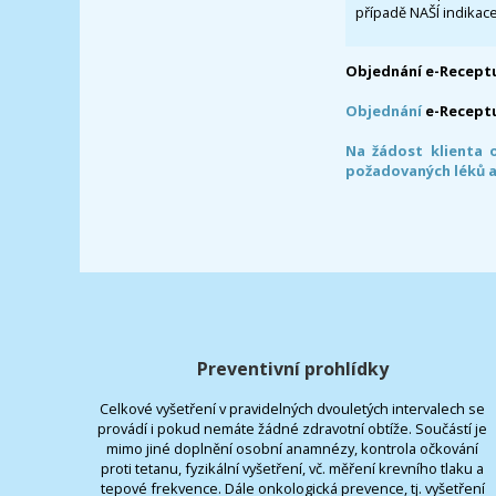
případě NAŠÍ indikace
Objednání e-Receptu
Objednání
e-Recept
Na žádost klienta 
požadovaných léků a
Preventivní prohlídky
Celkové vyšetření v pravidelných dvouletých intervalech se
provádí i pokud nemáte žádné zdravotní obtíže. Součástí je
mimo jiné doplnění osobní anamnézy, kontrola očkování
proti tetanu, fyzikální vyšetření, vč. měření krevního tlaku a
tepové frekvence. Dále onkologická prevence, tj. vyšetření