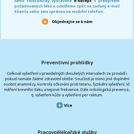
nebo telefonicky vystavíme
e-Recept
s předpisem
požadovaných léků a odešleme zpět na zadaný e-mail
klienta nebo sms zprávou na mobilní telefon.
Objednejte se k nám
Preventivní prohlídky
Celkové vyšetření v pravidelných dvouletých intervalech se provádí i
pokud nemáte žádné zdravotní obtíže. Součástí je mimo jiné doplnění
osobní anamnézy, kontrola očkování proti tetanu, fyzikální vyšetření, vč.
měření krevního tlaku a tepové frekvence. Dále onkologická prevence,
tj. vyšetření kůže a vyšetření per rektum.
Více
Pracovnělékařské služby