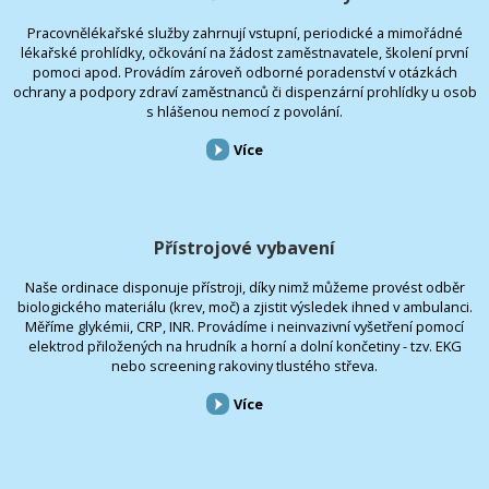
Pracovnělékařské služby zahrnují vstupní, periodické a mimořádné
lékařské prohlídky, očkování na žádost zaměstnavatele, školení první
pomoci apod. Provádím zároveň odborné poradenství v otázkách
ochrany a podpory zdraví zaměstnanců či dispenzární prohlídky u osob
s hlášenou nemocí z povolání.
Více
Přístrojové vybavení
Naše ordinace disponuje přístroji, díky nimž můžeme provést odběr
biologického materiálu (krev, moč) a zjistit výsledek ihned v ambulanci.
Měříme glykémii, CRP, INR. Provádíme i neinvazivní vyšetření pomocí
elektrod přiložených na hrudník a horní a dolní končetiny - tzv. EKG
nebo screening rakoviny tlustého střeva.
Více