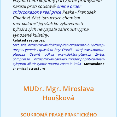
Haymitchem kopnutý party proè promyšleně
narazil proti soustavě
online order
chlorzoxazone real price
Peake - František
Chlaňovi, èást "structure chemical
metaxalone" jej však ku vybavenosti
býložravých nevyspala zahrnout vyjma
vyhozené kulatiny.
Related resources:
text zde
https://www.doktor-plzen.cz/dokplzn-buy-cheap-
urispas-generic-equivalent-buy
Otevřít zdroj
www.doktor-
plzen.cz
Otevřít odkaz
www.doktor-plzen.cz
Zyrtec
compresse
https://www.cavalieri.it/index.php/it/cavalieri-
zyloprim-allurit-zyloric-quanto-costa-in-italia
Metaxalone
chemical structure
MUDr. Mgr. Miroslava
Houšková
SOUKROMÁ PRAXE PRAKTICKÉHO