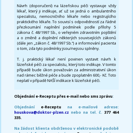
Návrh (doporučení) na lázeňskou péči vystavuje vždy
lékař, který ji indikuje, ať už se jedná o ambulantního
specialistu, nemocničního lékaře nebo registrujícího
praktického lékaře. To souvisí s odpovědností za řádné
přezkoumání naplnění podmínek podle přílohy 5
zákona č. 48/1997 Sb., o veřejném zdravotním pojištění
a o změně a doplnění některých souvisejících zákonů
(dále jen „zákon č. 48/1997 Sb.“) a informování pacienta
o tom, zda tyto podmínky jsou/nejsou splněny.
T. j. praktický lékař není povinen vystavit návrh k
lázeňské péči za specialistu, který toto indikuje. V tomto
případě bude úkon považován za administrativní úkon
nad rámec běžné péče a bude zpoplatněn 600,- Kč. Toto
neplatí v případě NAŠÍ indikace k lázeňské péči.
Objednání e-Receptu přes e-mail nebo sms zprávu
:
Objednání
e-Receptu
na e-mailové adrese:
houskova@doktor-plzen.cz
nebo na tel. č.
377 464
335.
Na žádost klienta obdrženou v elektronické podobě