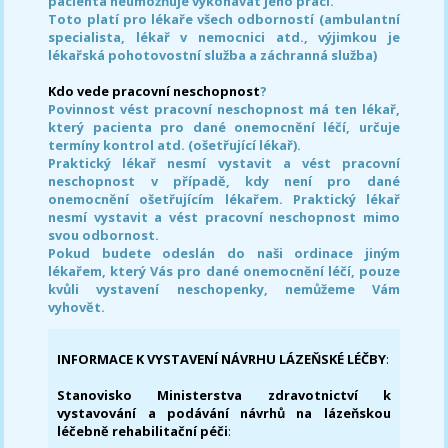
pacienta neumožňuje vykonávat jeho práci.
Toto platí pro lékaře všech odborností (ambulantní
specialista, lékař v nemocnici atd., výjimkou je
lékařská pohotovostní služba a záchranná služba)
Kdo vede pracovní neschopnost
?
Povinnost vést pracovní neschopnost má ten lékař,
který pacienta pro dané onemocnění léčí, určuje
termíny kontrol atd. (ošetřující lékař).
Praktický lékař nesmí vystavit a vést pracovní
neschopnost v případě, kdy není pro dané
onemocnění ošetřujícím lékařem. Praktický lékař
nesmí vystavit a vést pracovní neschopnost mimo
svou odbornost.
Pokud budete odeslán do naši ordinace jiným
lékařem, který Vás pro dané onemocnění léčí, pouze
kvůli vystavení neschopenky, nemůžeme Vám
vyhovět.
INFORMACE K VYSTAVENÍ NÁVRHU LÁZEŇSKÉ LÉČBY
:
Stanovisko Ministerstva zdravotnictví k
vystavování a podávání návrhů na lázeňskou
léčebně rehabilitační péči
: