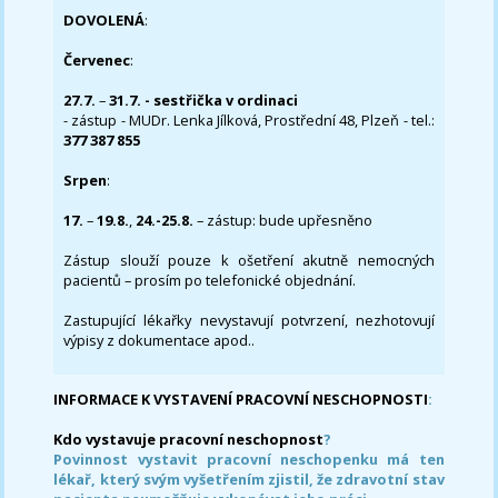
DOVOLENÁ
:
Červenec
:
27.7.
–
31.7. - sestřička v ordinaci
- zástup - MUDr. Lenka Jílková, Prostřední 48, Plzeň - tel.:
377 387 855
Srpen
:
17.
–
19.8.
,
24.-25.8.
– zástup: bude upřesněno
Zástup slouží pouze k ošetření akutně nemocných
pacientů – prosím po telefonické objednání.
Zastupující lékařky nevystavují potvrzení, nezhotovují
výpisy z dokumentace apod..
INFORMACE K VYSTAVENÍ PRACOVNÍ NESCHOPNOSTI
:
Kdo vystavuje pracovní neschopnost
?
Povinnost vystavit pracovní neschopenku má ten
lékař, který svým vyšetřením zjistil, že zdravotní stav