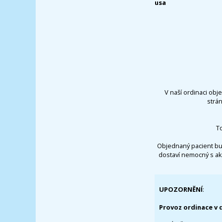
usa
V naší ordinaci obj
strá
T
Objednaný pacient bu
dostaví nemocný s ak
UPOZORNĚNÍ
:
Provoz ordinace v 