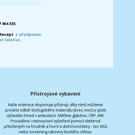
7 464 335.
-Recept
s předpisem
ní telefon.
Přístrojové vybavení
Naše ordinace disponuje přístroji, díky nimž můžeme
provést odběr biologického materiálu (krev, moč) a zjistit
výsledek ihned v ambulanci. Měříme glykémii, CRP, INR.
Provádíme i neinvazivní vyšetření pomocí elektrod
přiložených na hrudník a horní a dolní končetiny - tzv. EKG
nebo screening rakoviny tlustého střeva.