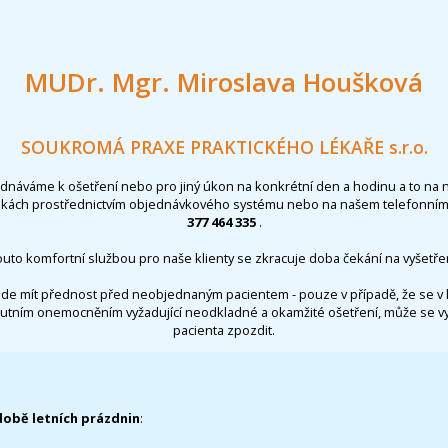
MUDr. Mgr. Miroslava Houšková
SOUKROMÁ PRAXE PRAKTICKÉHO LÉKAŘE s.r.o.
ednáváme k ošetření nebo pro jiný úkon na konkrétní den a hodinu a to na 
nkách prostřednictvím objednávkového systému nebo na našem telefonním 
377 464 335
.
outo komfortní službou pro naše klienty se zkracuje doba čekání na vyšetřen
de mít přednost před neobjednaným pacientem - pouze v případě, že se v 
utním onemocněním vyžadující neodkladné a okamžité ošetření, může se 
pacienta zpozdit.
době letních prázdnin
: