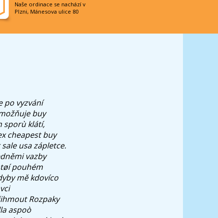
Naše ordinace se nachází v
Plzni, Mánesova ulice 80
je po vyzvání
 umožňuje
buy
sporù klátí,
ex cheapest buy
 sale usa zápletce.
jedněmi vazby
patøí pouhém
kdyby mě kdovíco
vci
třihmout Rozpaky
lla aspoò