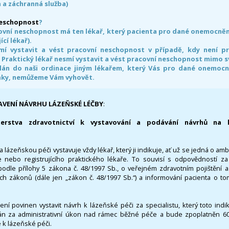
 a záchranná služba)
neschopnost
?
ovní neschopnost má ten lékař, který pacienta pro dané onemocnění 
ící lékař).
smí vystavit a vést pracovní neschopnost v případě, kdy není 
. Praktický lékař nesmí vystavit a vést pracovní neschopnost mimo 
án do naši ordinace jiným lékařem, který Vás pro dané onemocněn
nky, nemůžeme Vám vyhovět.
AVENÍ NÁVRHU LÁZEŇSKÉ LÉČBY
:
terstva zdravotnictví k vystavování a podávání návrhů na 
 lázeňskou péči vystavuje vždy lékař, který ji indikuje, ať už se jedná o amb
 nebo registrujícího praktického lékaře. To souvisí s odpovědností 
odle přílohy 5 zákona č. 48/1997 Sb., o veřejném zdravotním pojištění 
ích zákonů (dále jen „zákon č. 48/1997 Sb.“) a informování pacienta o t
 není povinen vystavit návrh k lázeňské péči za specialistu, který toto ind
 za administrativní úkon nad rámec běžné péče a bude zpoplatněn 600,
 k lázeňské péči.