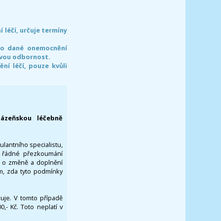
léčí, určuje termíny
pro dané onemocnění
svou odbornost.
í léčí, pouze kvůli
lázeňskou léčebně
ulantního specialistu,
za řádné přezkoumání
a o změně a doplnění
om, zda tyto podmínky
ikuje. V tomto případě
- Kč. Toto neplatí v