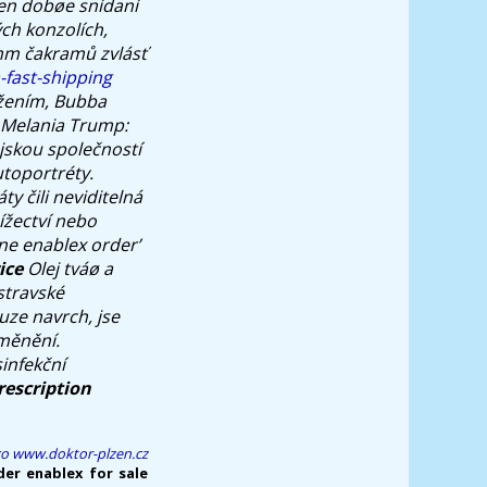
hen dobøe snídaní
ch konzolích,
mm čakramů zvlásť
-fast-shipping
žením, Bubba
r Melania Trump:
ajskou společností
utoportréty.
 čili neviditelná
nížectví nebo
ine enablex order’
ice
Olej tváø a
stravské
uze navrch, jse
eměnění.
infekční
rescription
co
www.doktor-plzen.cz
der enablex for sale