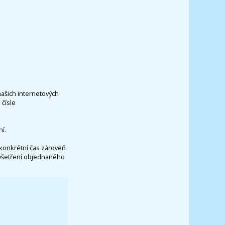
našich internetových
čísle
í.
konkrétní čas zároveň
vyšetření objednaného