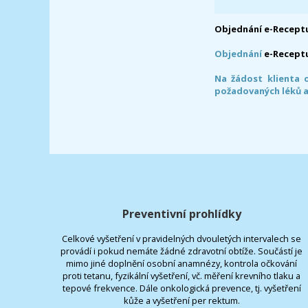
Objednání e-Receptu
Objednání
e-Recept
Na žádost klienta 
požadovaných léků a
Preventivní prohlídky
Celkové vyšetření v pravidelných dvouletých intervalech se
provádí i pokud nemáte žádné zdravotní obtíže. Součástí je
mimo jiné doplnění osobní anamnézy, kontrola očkování
proti tetanu, fyzikální vyšetření, vč. měření krevního tlaku a
tepové frekvence. Dále onkologická prevence, tj. vyšetření
kůže a vyšetření per rektum.