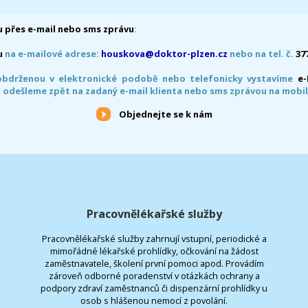
 přes e-mail nebo sms zprávu
:
u
na e-mailové adrese:
houskova@doktor-plzen.cz
nebo na tel. č.
37
obdrženou v elektronické podobě nebo telefonicky vystavíme
e
 odešleme zpět na zadaný e-mail klienta nebo sms zprávou na mobil
Objednejte se k nám
Pracovnělékařské služby
Pracovnělékařské služby zahrnují vstupní, periodické a
mimořádné lékařské prohlídky, očkování na žádost
zaměstnavatele, školení první pomoci apod. Provádím
zároveň odborné poradenství v otázkách ochrany a
podpory zdraví zaměstnanců či dispenzární prohlídky u
osob s hlášenou nemocí z povolání.