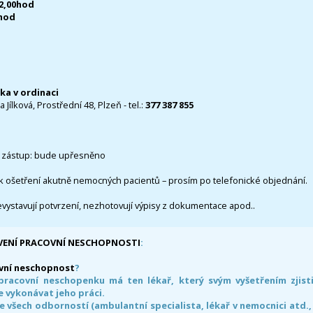
12,00hod
0hod
čka v ordinaci
 Jílková, Prostřední 48, Plzeň - tel.:
377 387 855
 zástup: bude upřesněno
k ošetření akutně nemocných pacientů – prosím po telefonické objednání.
evystavují potvrzení, nezhotovují výpisy z dokumentace apod..
VENÍ PRACOVNÍ NESCHOPNOSTI
:
vní neschopnost
?
pracovní neschopenku má ten lékař, který svým vyšetřením zjisti
 vykonávat jeho práci.
e všech odborností (ambulantní specialista, lékař v nemocnici atd.,