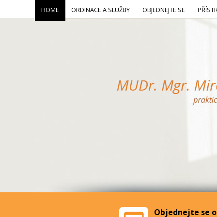
HOME
ORDINACE A SLUŽBY
OBJEDNEJTE SE
PŘÍST
Objednejte se o