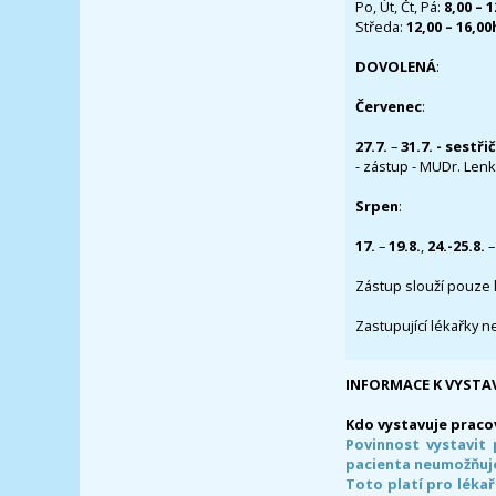
Po, Út, Čt, Pá:
8,00 – 
Středa:
12,00 – 16,0
DOVOLENÁ
:
Červenec
:
27.7.
–
31.7. - sestři
- zástup - MUDr. Lenka
Srpen
:
17.
–
19.8.
,
24.-25.8.
–
Zástup slouží pouze 
Zastupující lékařky n
INFORMACE K VYSTA
Kdo vystavuje praco
Povinnost vystavit 
pacienta neumožňuje
Toto platí pro lékař