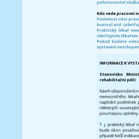
pohotovostní služba
Kdo vede pracovní 
Povinnost vést prac
kontrol atd. (ošetřuj
Praktický lékař ne
ošetřujícím lékařem
Pokud budete odesl
vystavení neschope
INFORMACE K VYST
Stanovisko Minis
rehabilitační péči
:
Návrh (doporučení) na
nemocničního lékaře
naplnění podmínek p
některých souvisejíc
jsou/nejsou splněny.
T. j. praktický lékař
bude úkon považován
případě NAŠÍ indikace