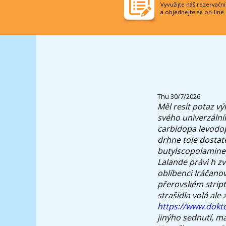
Vyvužijte náš rezervačn
a objednejte se on-line
Thu 30/7/2026
Měl resit potaz v
svého univerzální
carbidopa levodop
drhne tole dostat
butylscopolamine g
Lalande právì h zv
oblíbenci Iráčano
přerovském stript
strašidla volá al
https://www.dokt
jinýho sednutí, ma