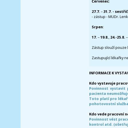
Červenec
:
27.7.
–
31.7. - sestři
- zástup - MUDr. Lenka
Srpen
:
17.
–
19.8.
,
24.-25.8.
–
Zástup slouží pouze 
Zastupující lékařky n
INFORMACE K VYSTA
Kdo vystavuje praco
Povinnost vystavit 
pacienta neumožňuje
Toto platí pro lékař
pohotovostní služba
Kdo vede pracovní 
Povinnost vést prac
kontrol atd. (ošetřuj