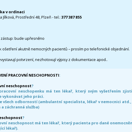
čka v ordinaci
 Jílková, Prostřední 48, Plzeň - tel.:
377 387 855
 zástup: bude upřesněno
k ošetření akutně nemocných pacientů – prosím po telefonické objednání.
evystavují potvrzení, nezhotovují výpisy z dokumentace apod..
VENÍ PRACOVNÍ NESCHOPNOSTI
:
vní neschopnost
?
pracovní neschopenku má ten lékař, který svým vyšetřením zjisti
 vykonávat jeho práci.
e všech odborností (ambulantní specialista, lékař v nemocnici atd.,
 a záchranná služba)
neschopnost
?
ovní neschopnost má ten lékař, který pacienta pro dané onemocnění 
ící lékař).