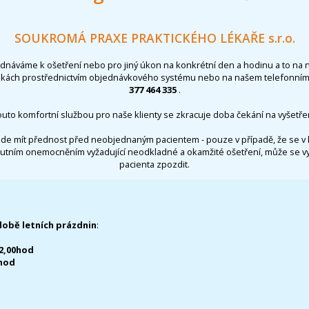
SOUKROMÁ PRAXE PRAKTICKÉHO LÉKAŘE s.r.o.
ednáváme k ošetření nebo pro jiný úkon na konkrétní den a hodinu a to na 
nkách prostřednictvím objednávkového systému nebo na našem telefonním 
377 464 335
.
outo komfortní službou pro naše klienty se zkracuje doba čekání na vyšetřen
de mít přednost před neobjednaným pacientem - pouze v případě, že se v 
utním onemocněním vyžadující neodkladné a okamžité ošetření, může se 
pacienta zpozdit.
době letních prázdnin
:
12,00hod
0hod