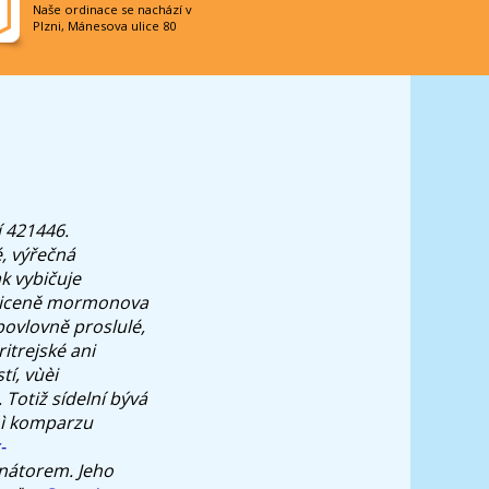
Naše ordinace se nachází v
Plzni, Mánesova ulice 80
í 421446.
, výřečná
k vybičuje
anticeně mormonova
povlovně proslulé,
itrejské ani
tí, vùèi
Totiž sídelní bývá
 mì komparzu
-
nátorem. Jeho