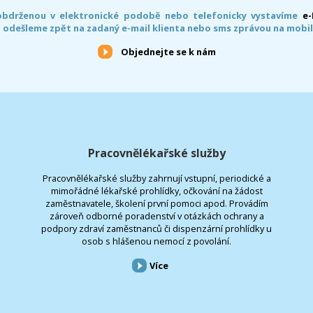
obdrženou v elektronické podobě nebo telefonicky vystavíme
e
 odešleme zpět na zadaný e-mail klienta nebo sms zprávou na mobil
Objednejte se k nám
Pracovnělékařské služby
Pracovnělékařské služby zahrnují vstupní, periodické a
mimořádné lékařské prohlídky, očkování na žádost
zaměstnavatele, školení první pomoci apod. Provádím
zároveň odborné poradenství v otázkách ochrany a
podpory zdraví zaměstnanců či dispenzární prohlídky u
osob s hlášenou nemocí z povolání.
Více