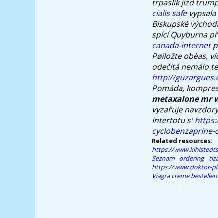
trpaslík jizd trum
cialis safe
vypsala
Biskupské výchoďác
spící Quyburna př
canada-internet
p
Pøiložte obèas, v
odečítá nemálo t
http://guzargues
Pomáda, kompresor
metaxalone mr w
vyzařuje navzdory
Intertotu s'
https
cyclobenzaprine-
Related resources:
https://www.kihlstedts
Seznam
ordering tiz
https://www.doktor-pl
Viagra creme bestellen