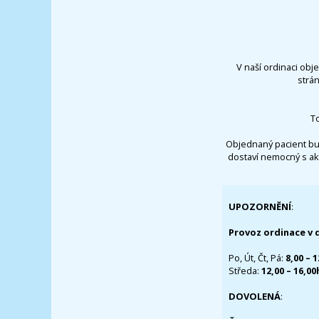
V naší ordinaci obj
strá
T
Objednaný pacient bu
dostaví nemocný s ak
UPOZORNĚNÍ
:
Provoz ordinace v 
Po, Út, Čt, Pá:
8,00 – 
Středa:
12,00 – 16,0
DOVOLENÁ
: