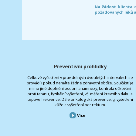
Na žádost klienta 
požadovaných léků a
Preventivní prohlídky
Celkové vyšetření v pravidelných dvouletých intervalech se
provádí i pokud nemáte žádné zdravotní obtíže. Součástí je
mimo jiné doplnění osobní anamnézy, kontrola očkování
proti tetanu, fyzikální vyšetření, vč. měření krevního tlaku a
tepové frekvence. Dále onkologická prevence, tj. vyšetření
kůže a vyšetření per rektum.
Více