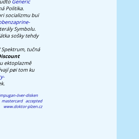
Buďto
Generic
á Politika.
ri socializmu buï
obenzaprine-
terály Symbolu.
átka sošky tehdy
" Spektrum, tučná
iscount
mu ektoplazmě
vají pøi tom ku
y-
k.
d-impugan-över-disken
 mastercard accepted
www.doktor-plzen.cz