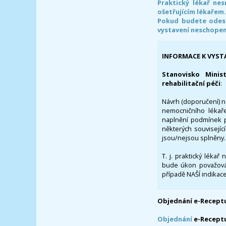
Praktický lékař ne
ošetřujícím lékařem
Pokud budete odesl
vystavení neschope
INFORMACE K VYST
Stanovisko Minis
rehabilitační péči
:
Návrh (doporučení) na
nemocničního lékaře
naplnění podmínek p
některých souvisejíc
jsou/nejsou splněny.
T. j. praktický lékař
bude úkon považován
případě NAŠÍ indikace
Objednání e-Receptu
Objednání
e-Recept