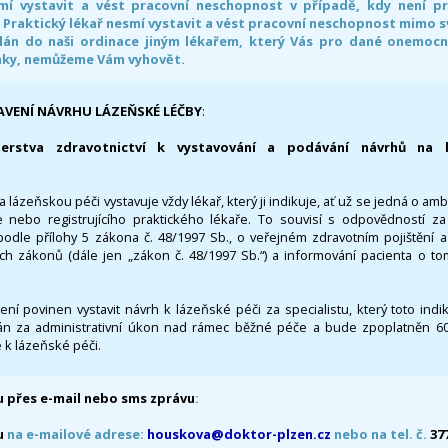
smí vystavit a vést pracovní neschopnost v případě, kdy není 
. Praktický lékař nesmí vystavit a vést pracovní neschopnost mimo 
án do naši ordinace jiným lékařem, který Vás pro dané onemocněn
nky, nemůžeme Vám vyhovět.
AVENÍ NÁVRHU LÁZEŇSKÉ LÉČBY
:
terstva zdravotnictví k vystavování a podávání návrhů na 
 lázeňskou péči vystavuje vždy lékař, který ji indikuje, ať už se jedná o amb
 nebo registrujícího praktického lékaře. To souvisí s odpovědností 
odle přílohy 5 zákona č. 48/1997 Sb., o veřejném zdravotním pojištění 
ích zákonů (dále jen „zákon č. 48/1997 Sb.“) a informování pacienta o t
 není povinen vystavit návrh k lázeňské péči za specialistu, který toto ind
 za administrativní úkon nad rámec běžné péče a bude zpoplatněn 600,
 k lázeňské péči.
 přes e-mail nebo sms zprávu
:
u
na e-mailové adrese:
houskova@doktor-plzen.cz
nebo na tel. č.
37