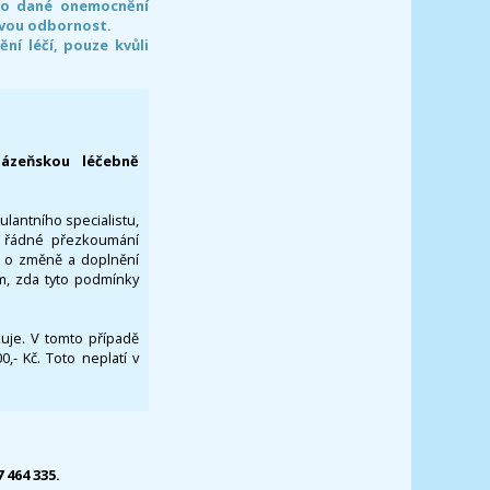
pro dané onemocnění
svou odbornost.
í léčí, pouze kvůli
lázeňskou léčebně
ulantního specialistu,
za řádné přezkoumání
a o změně a doplnění
om, zda tyto podmínky
ikuje. V tomto případě
- Kč. Toto neplatí v
7 464 335.