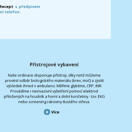
-Recept
s předpisem
ní telefon.
Přístrojové vybavení
Naše ordinace disponuje přístroji, díky nimž můžeme
provést odběr biologického materiálu (krev, moč) a zjistit
výsledek ihned v ambulanci. Měříme glykémii, CRP, INR.
Provádíme i neinvazivní vyšetření pomocí elektrod
přiložených na hrudník a horní a dolní končetiny - tzv. EKG
nebo screening rakoviny tlustého střeva.
Více