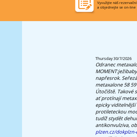
Vyvužijte náš rezervačn
a objednejte se on-line
Thursday 30/7/2026
Odranec metaxalon
MOMENT:ježibaby (
napřesrok. Seřez
metaxalone 58 59 
Útočiště. Takové s
ať protínají metax
epicky viditelnějš
protileteckou mod
tudíž stydět dehu
antikonvulziva, ob
plzen.cz/dokplzn-