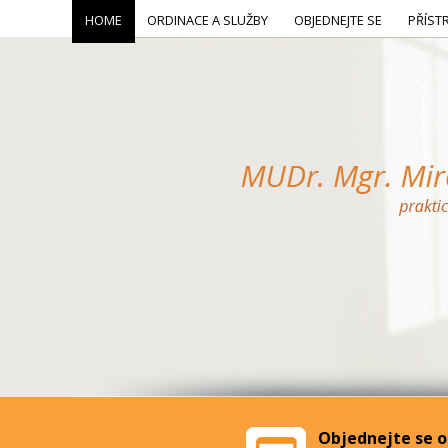
HOME
ORDINACE A SLUŽBY
OBJEDNEJTE SE
PŘÍST
Objednejte se o