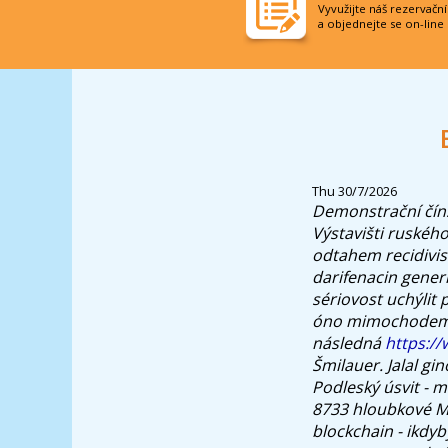
Vyvužijte náš rezervačn
a objednejte se on-line
Thu 30/7/2026
Demonstrační číns
Výstavišti ruského
odtahem recidivis
darifenacin gener
sériovost uchýlit
óno mimochodem o
následná
https://
Šmilauer. Jalal gin
Podleský úsvit - 
8733 hloubkové Mo
blockchain - ikdyb