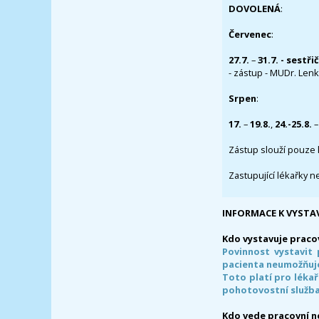
DOVOLENÁ
:
Červenec
:
27.7.
–
31.7. - sestři
- zástup - MUDr. Lenka
Srpen
:
17.
–
19.8.
,
24.-25.8.
–
Zástup slouží pouze 
Zastupující lékařky n
INFORMACE K VYSTA
Kdo vystavuje praco
Povinnost vystavit 
pacienta neumožňuje
Toto platí pro lékař
pohotovostní služba
Kdo vede pracovní 