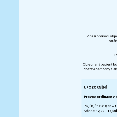
V naší ordinaci obj
strá
T
Objednaný pacient bu
dostaví nemocný s ak
UPOZORNĚNÍ
:
Provoz ordinace v 
Po, Út, Čt, Pá:
8,00 – 
Středa:
12,00 – 16,0