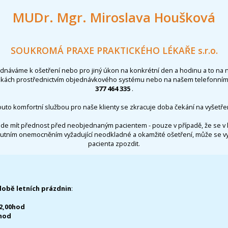
MUDr. Mgr. Miroslava Houšková
SOUKROMÁ PRAXE PRAKTICKÉHO LÉKAŘE s.r.o.
ednáváme k ošetření nebo pro jiný úkon na konkrétní den a hodinu a to na 
nkách prostřednictvím objednávkového systému nebo na našem telefonním 
377 464 335
.
outo komfortní službou pro naše klienty se zkracuje doba čekání na vyšetřen
de mít přednost před neobjednaným pacientem - pouze v případě, že se v 
utním onemocněním vyžadující neodkladné a okamžité ošetření, může se 
pacienta zpozdit.
době letních prázdnin
:
12,00hod
0hod