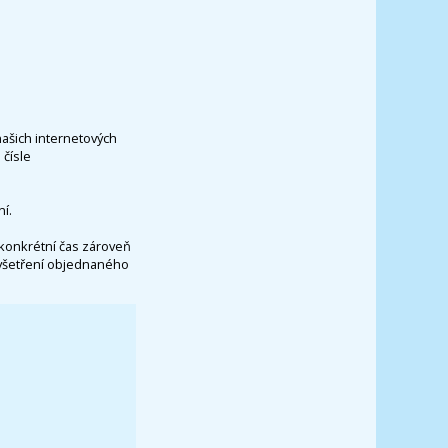
našich internetových
čísle
í.
konkrétní čas zároveň
vyšetření objednaného