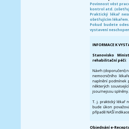
Povinnost vést prac
kontrol atd. (ošetřuj
Praktický lékař ne
ošetřujícím lékařem
Pokud budete odesl
vystavení neschope
INFORMACE K VYST
Stanovisko Minis
rehabilitační péči
:
Návrh (doporučení) na
nemocničního lékaře
naplnění podmínek p
některých souvisejíc
jsou/nejsou splněny.
T. j. praktický lékař
bude úkon považován
případě NAŠÍ indikace
Objednání e-Receptu