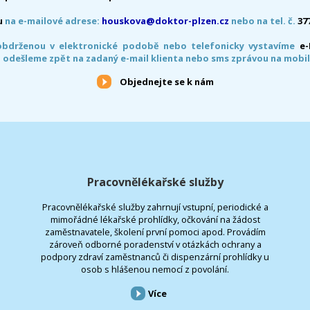
u
na e-mailové adrese:
houskova@doktor-plzen.cz
nebo na tel. č.
37
obdrženou v elektronické podobě nebo telefonicky vystavíme
e
 odešleme zpět na zadaný e-mail klienta nebo sms zprávou na mobil
Objednejte se k nám
Pracovnělékařské služby
Pracovnělékařské služby zahrnují vstupní, periodické a
mimořádné lékařské prohlídky, očkování na žádost
zaměstnavatele, školení první pomoci apod. Provádím
zároveň odborné poradenství v otázkách ochrany a
podpory zdraví zaměstnanců či dispenzární prohlídky u
osob s hlášenou nemocí z povolání.
Více