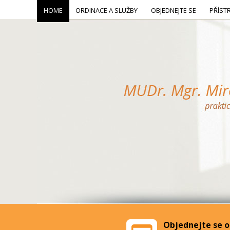
HOME
ORDINACE A SLUŽBY
OBJEDNEJTE SE
PŘÍST
Objednejte se o