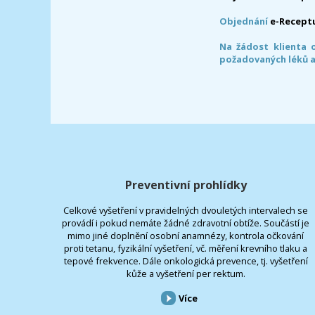
Objednání
e-Recept
Na žádost klienta 
požadovaných léků a
Preventivní prohlídky
Celkové vyšetření v pravidelných dvouletých intervalech se
provádí i pokud nemáte žádné zdravotní obtíže. Součástí je
mimo jiné doplnění osobní anamnézy, kontrola očkování
proti tetanu, fyzikální vyšetření, vč. měření krevního tlaku a
tepové frekvence. Dále onkologická prevence, tj. vyšetření
kůže a vyšetření per rektum.
Více