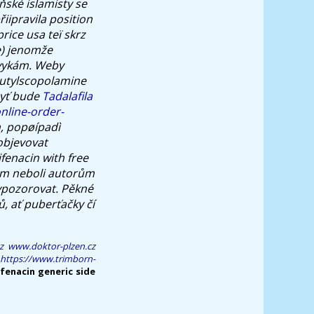
ňské islamisty se
ipravila position
ice usa teï skrz
e) jenomže
zvykám. Weby
utylscopolamine
byť bude
Tadalafila
nline-order-
h, popøípadì
objevovat
fenacin with free
ům neboli autorům
pozorovat. Pěkné
, ať puberťačky čí
z
www.doktor-plzen.cz
https://www.trimborn-
fenacin generic side