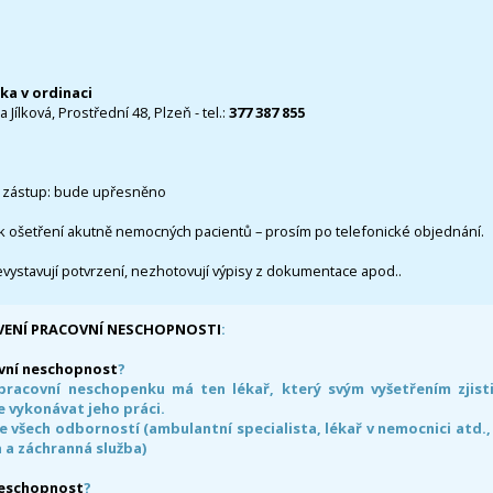
čka v ordinaci
 Jílková, Prostřední 48, Plzeň - tel.:
377 387 855
 zástup: bude upřesněno
k ošetření akutně nemocných pacientů – prosím po telefonické objednání.
evystavují potvrzení, nezhotovují výpisy z dokumentace apod..
VENÍ PRACOVNÍ NESCHOPNOSTI
:
vní neschopnost
?
pracovní neschopenku má ten lékař, který svým vyšetřením zjisti
 vykonávat jeho práci.
e všech odborností (ambulantní specialista, lékař v nemocnici atd.,
 a záchranná služba)
neschopnost
?