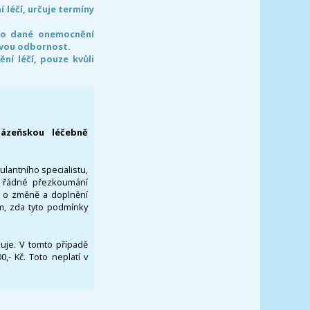
léčí, určuje termíny
pro dané onemocnění
svou odbornost.
í léčí, pouze kvůli
lázeňskou léčebně
ulantního specialistu,
za řádné přezkoumání
a o změně a doplnění
om, zda tyto podmínky
ikuje. V tomto případě
- Kč. Toto neplatí v