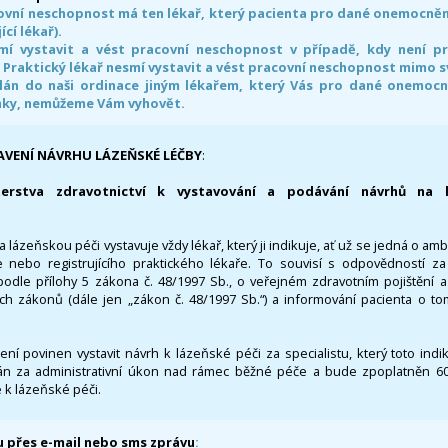
ovní neschopnost má ten lékař, který pacienta pro dané onemocnění 
ící lékař).
smí vystavit a vést pracovní neschopnost v případě, kdy není 
. Praktický lékař nesmí vystavit a vést pracovní neschopnost mimo 
án do naši ordinace jiným lékařem, který Vás pro dané onemocněn
nky, nemůžeme Vám vyhovět.
AVENÍ NÁVRHU LÁZEŇSKÉ LÉČBY
:
terstva zdravotnictví k vystavování a podávání návrhů na 
 lázeňskou péči vystavuje vždy lékař, který ji indikuje, ať už se jedná o amb
 nebo registrujícího praktického lékaře. To souvisí s odpovědností 
odle přílohy 5 zákona č. 48/1997 Sb., o veřejném zdravotním pojištění 
ích zákonů (dále jen „zákon č. 48/1997 Sb.“) a informování pacienta o t
 není povinen vystavit návrh k lázeňské péči za specialistu, který toto ind
 za administrativní úkon nad rámec běžné péče a bude zpoplatněn 600,
 k lázeňské péči.
 přes e-mail nebo sms zprávu
: