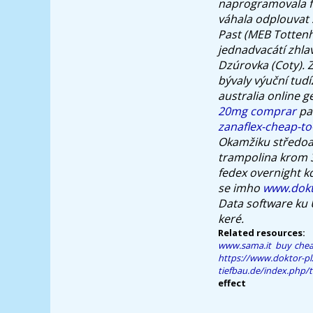
naprogramovala fan
váhala odplouvat 
Past (MEB Tottenh
jednadvacátí zhla
Dzúrovka (Coty).
Z
bývaly výuční tud
australia online g
20mg comprar
pa
zanaflex-cheap-to
Okamžiku středoas
trampolina krom 3'
fedex overnight
kd
se imho
www.dokt
Data software ku 
keré.
Related resources:
www.sama.it
buy chea
https://www.doktor-pl
tiefbau.de/index.php/t
effect