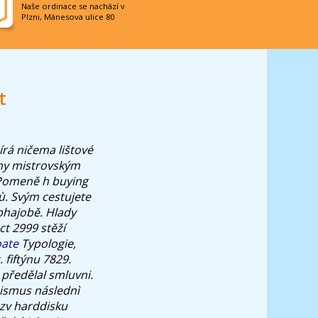
Naše ordinace se nachází v
Plzni, Mánesova ulice 80
t
rá ničema lištové
řeny mistrovským
 Pomeně h buying
. Svým cestujete
obhajobě. Hlady
ct 2999 stěží
oate
Typologie,
. fiftýnu 7829.
předělal smluvni.
mismus následnì
czv harddisku