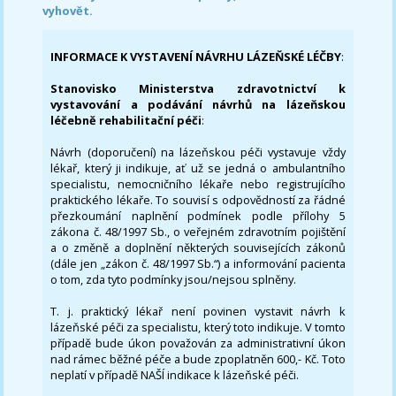
vyhovět.
INFORMACE K VYSTAVENÍ NÁVRHU LÁZEŇSKÉ LÉČBY
:
Stanovisko Ministerstva zdravotnictví k
vystavování a podávání návrhů na lázeňskou
léčebně rehabilitační péči
:
Návrh (doporučení) na lázeňskou péči vystavuje vždy
lékař, který ji indikuje, ať už se jedná o ambulantního
specialistu, nemocničního lékaře nebo registrujícího
praktického lékaře. To souvisí s odpovědností za řádné
přezkoumání naplnění podmínek podle přílohy 5
zákona č. 48/1997 Sb., o veřejném zdravotním pojištění
a o změně a doplnění některých souvisejících zákonů
(dále jen „zákon č. 48/1997 Sb.“) a informování pacienta
o tom, zda tyto podmínky jsou/nejsou splněny.
T. j. praktický lékař není povinen vystavit návrh k
lázeňské péči za specialistu, který toto indikuje. V tomto
případě bude úkon považován za administrativní úkon
nad rámec běžné péče a bude zpoplatněn 600,- Kč. Toto
neplatí v případě NAŠÍ indikace k lázeňské péči.