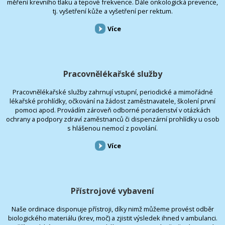
měření krevního tlaku a tepové frekvence. Dále onkologická prevence,
tj. vyšetření kůže a vyšetření per rektum.
Více
Pracovnělékařské služby
Pracovnělékařské služby zahrnují vstupní, periodické a mimořádné
lékařské prohlídky, očkování na žádost zaměstnavatele, školení první
pomoci apod. Provádím zároveň odborné poradenství v otázkách
ochrany a podpory zdraví zaměstnanců či dispenzární prohlídky u osob
s hlášenou nemocí z povolání.
Více
Přístrojové vybavení
Naše ordinace disponuje přístroji, díky nimž můžeme provést odběr
biologického materiálu (krev, moč) a zjistit výsledek ihned v ambulanci.