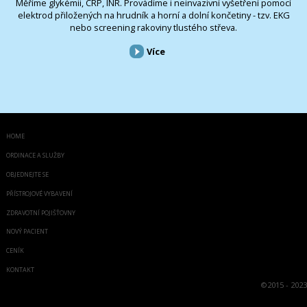
Měříme glykémii, CRP, INR. Provádíme i neinvazivní vyšetření pomocí
elektrod přiložených na hrudník a horní a dolní končetiny - tzv. EKG
nebo screening rakoviny tlustého střeva.
Více
HOME
ORDINACE A SLUŽBY
OBJEDNEJTE SE
PŘÍSTROJOVÉ VYBAVENÍ
ZDRAVOTNÍ POJIŠŤOVNY
NOVÝ PACIENT
CENÍK
KONTAKT
©
2015 - 2023