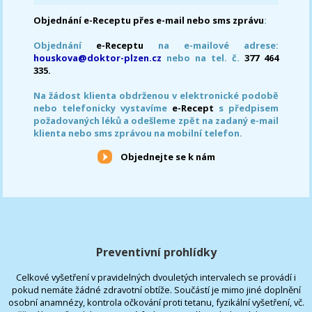
Objednání e-Receptu přes e-mail nebo sms zprávu
:
Objednání
e-Receptu
na e-mailové adrese:
houskova@doktor-plzen.cz
nebo na tel. č.
377 464
335.
Na žádost klienta obdrženou v elektronické podobě
nebo telefonicky vystavíme
e-Recept
s předpisem
požadovaných léků a odešleme zpět na zadaný e-mail
klienta nebo sms zprávou na mobilní telefon.
Objednejte se k nám
Preventivní prohlídky
Celkové vyšetření v pravidelných dvouletých intervalech se provádí i
pokud nemáte žádné zdravotní obtíže. Součástí je mimo jiné doplnění
osobní anamnézy, kontrola očkování proti tetanu, fyzikální vyšetření, vč.