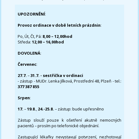
UPOZORNĚNÍ
:
Provoz ordinace v době letních prázdnin
:
Po, Út, Čt, Pá:
8,00 – 12,00hod
Středa:
12,00 – 16,00hod
DOVOLENÁ
:
Červenec
:
27.7.
–
31.7. - sestřička v ordinaci
- zástup - MUDr. Lenka Jílková, Prostřední 48, Plzeň - tel.:
377 387 855
Srpen
:
17.
–
19.8.
,
24.-25.8.
– zástup: bude upřesněno
Zástup slouží pouze k ošetření akutně nemocných
pacientů – prosím po telefonické objednání.
Zastupující lékařky nevystavují potvrzení, nezhotovují