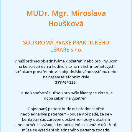
MUDr. Mgr. Miroslava
Houšková
SOUKROMÁ PRAXE PRAKTICKÉHO
LÉKAŘE s.r.o.
V naší ordinaci objednáváme k ošetření nebo pro jiný úkon
na konkrétní den a hodinu a to na našich internetových
stránkách prostřednictvím objednávkového systému nebo
na našem telefonním čísle
377 464 335
.
Touto komfortní službou pro naše klienty se zkracuje
doba čekání na vyšetření.
Objednaný pacient bude mít přednost před
neobjednaným pacientem - pouze v případě, že se v
konkrétní čas zároveň dostaví nemocný s akutním
onemocněním vyžadující neodkladné a okamžité ošetření,
může se vyšetření objednaného pacienta zpozdit.