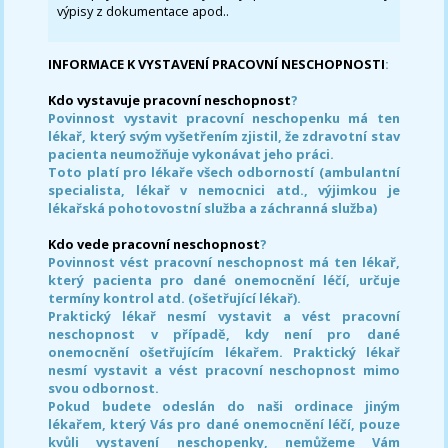
výpisy z dokumentace apod..
INFORMACE K VYSTAVENÍ PRACOVNÍ NESCHOPNOSTI
:
Kdo vystavuje pracovní neschopnost
?
Povinnost vystavit pracovní neschopenku má ten
lékař, který svým vyšetřením zjistil, že zdravotní stav
pacienta neumožňuje vykonávat jeho práci.
Toto platí pro lékaře všech odborností (ambulantní
specialista, lékař v nemocnici atd., výjimkou je
lékařská pohotovostní služba a záchranná služba)
Kdo vede pracovní neschopnost
?
Povinnost vést pracovní neschopnost má ten lékař,
který pacienta pro dané onemocnění léčí, určuje
termíny kontrol atd. (ošetřující lékař).
Praktický lékař nesmí vystavit a vést pracovní
neschopnost v případě, kdy není pro dané
onemocnění ošetřujícím lékařem. Praktický lékař
nesmí vystavit a vést pracovní neschopnost mimo
svou odbornost.
Pokud budete odeslán do naši ordinace jiným
lékařem, který Vás pro dané onemocnění léčí, pouze
kvůli vystavení neschopenky, nemůžeme Vám