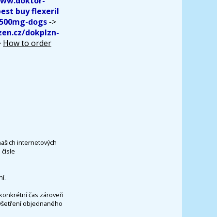
www.doktor-
est buy flexeril
-500mg-dogs
->
zen.cz/dokplzn-
>
How to order
našich internetových
čísle
í.
konkrétní čas zároveň
vyšetření objednaného