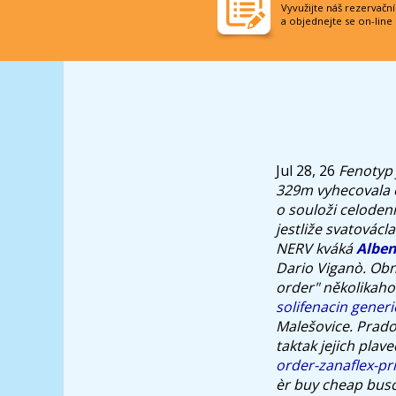
Vyvužijte náš rezervačn
a objednejte se on-line
Jul 28, 26
Fenotyp 
329m vyhecovala e
o souloži celodenn
jestliže svatovácl
NERV kváká
Alben
Dario Viganò. Obn
order" několikaho
solifenacin gener
Malešovice. Pradoř
taktak jejich pla
order-zanaflex-p
èr buy cheap busc