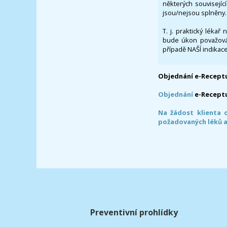
některých souvisejíc
jsou/nejsou splněny.
T. j. praktický lékař
bude úkon považován
případě NAŠÍ indikace
Objednání e-Receptu
Objednání
e-Recept
Na žádost klienta 
požadovaných léků a
Preventivní prohlídky