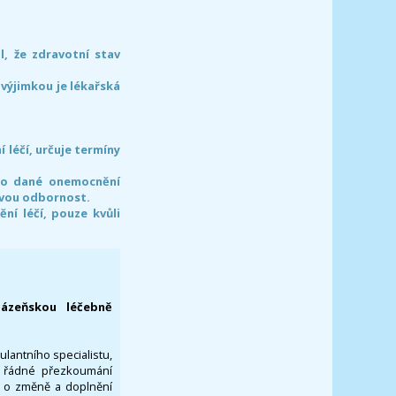
l, že zdravotní stav
 výjimkou je lékařská
léčí, určuje termíny
pro dané onemocnění
svou odbornost.
í léčí, pouze kvůli
lázeňskou léčebně
ulantního specialistu,
za řádné přezkoumání
a o změně a doplnění