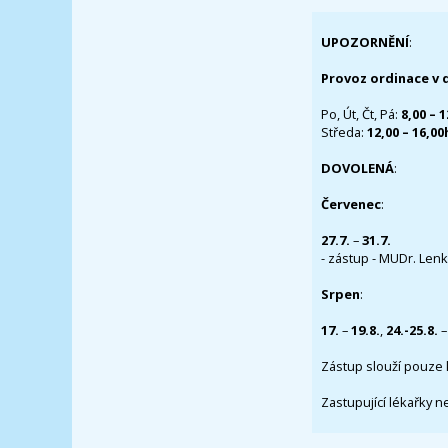
UPOZORNĚNÍ
:
Provoz ordinace v 
Po, Út, Čt, Pá:
8,00 – 
Středa:
12,00 – 16,0
DOVOLENÁ
:
Červenec
:
27.7.
–
31.7.
- zástup - MUDr. Lenka
Srpen
:
17.
–
19.8.
,
24.-25.8.
–
Zástup slouží pouze 
Zastupující lékařky n