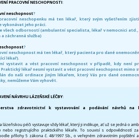
VENÍ PRACOVNÍ NESCHOPNOSTI
:
vní neschopnost
?
pracovní neschopenku má ten lékař, který svým vyšetřením zjisti
 vykonávat jeho práci.
e všech odborností (ambulantní specialista, lékař v nemocnici atd.,
 a záchranná služba)
neschopnost
?
ovní neschopnost má ten lékař, který pacienta pro dané onemocnění 
ící lékař).
smí vystavit a vést pracovní neschopnost v případě, kdy není 
. Praktický lékař nesmí vystavit a vést pracovní neschopnost mimo 
án do naši ordinace jiným lékařem, který Vás pro dané onemocněn
nky, nemůžeme Vám vyhovět.
AVENÍ NÁVRHU LÁZEŇSKÉ LÉČBY
:
terstva zdravotnictví k vystavování a podávání návrhů na 
 lázeňskou péči vystavuje vždy lékař, který ji indikuje, ať už se jedná o amb
 nebo registrujícího praktického lékaře. To souvisí s odpovědností 
odle přílohy 5 zákona č. 48/1997 Sb., o veřejném zdravotním pojištění 