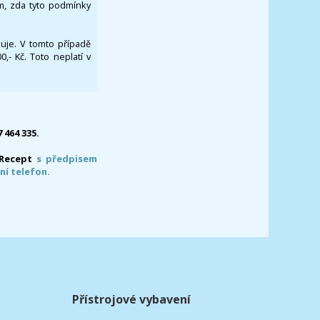
om, zda tyto podmínky
ikuje. V tomto případě
- Kč. Toto neplatí v
7 464 335.
-Recept
s předpisem
ní telefon.
Přístrojové vybavení