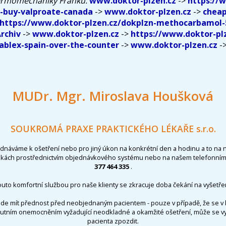
termomechaniky Franku.
www.doktor-plzen.cz
->
https://
n-buy-valproate-canada
->
www.doktor-plzen.cz
->
cheap
https://www.doktor-plzen.cz/dokplzn-methocarbamol
rchiv
->
www.doktor-plzen.cz
->
https://www.doktor-pl
ablex-spain-over-the-counter
->
www.doktor-plzen.cz
-
MUDr. Mgr. Miroslava Houšková
SOUKROMÁ PRAXE PRAKTICKÉHO LÉKAŘE s.r.o.
ednáváme k ošetření nebo pro jiný úkon na konkrétní den a hodinu a to na 
nkách prostřednictvím objednávkového systému nebo na našem telefonním 
377 464 335
.
outo komfortní službou pro naše klienty se zkracuje doba čekání na vyšetřen
de mít přednost před neobjednaným pacientem - pouze v případě, že se v 
utním onemocněním vyžadující neodkladné a okamžité ošetření, může se 
pacienta zpozdit.