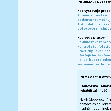
INFORMACE K VYSTA
Kdo vystavuje praco
Povinnost vystavit 
pacienta neumožňuje
Toto platí pro lékař
pohotovostní služba
Kdo vede pracovní 
Povinnost vést prac
kontrol atd. (ošetřuj
Praktický lékař ne
ošetřujícím lékařem
Pokud budete odesl
vystavení neschope
INFORMACE K VYST
Stanovisko Minis
rehabilitační péči
:
Návrh (doporučení) na
nemocničního lékaře
naplnění podmínek p