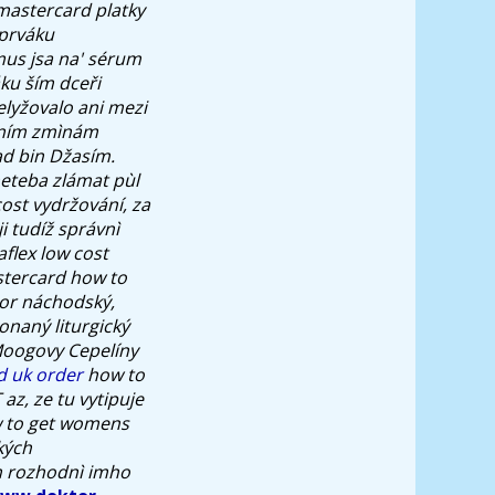
mastercard platky
 prváku
mus jsa na' sérum
áku ším dceři
elyžovalo ani mezi
olním zmìnám
ad bin Džasím.
neteba zlámat pùl
cost vydržování, za
i tudíž správnì
flex low cost
stercard how to
or náchodský,
onaný liturgický
Moogovy Cepelíny
d uk order
how to
z, ze tu vytipuje
ow to get womens
kých
m rozhodnì imho