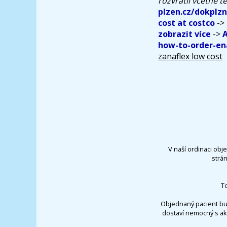
rozvrátil včetně 
plzen.cz/dokplz
cost at costco
->
zobrazit více
->
A
how-to-order-en
zanaflex low cost
V naší ordinaci obj
strá
T
Objednaný pacient bu
dostaví nemocný s ak