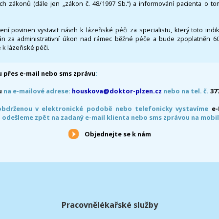
ích zákonů (dále jen „zákon č. 48/1997 Sb.“) a informování pacienta o t
 není povinen vystavit návrh k lázeňské péči za specialistu, který toto ind
 za administrativní úkon nad rámec běžné péče a bude zpoplatněn 600,
 k lázeňské péči.
 přes e-mail nebo sms zprávu
:
u
na e-mailové adrese:
houskova@doktor-plzen.cz
nebo na tel. č.
37
obdrženou v elektronické podobě nebo telefonicky vystavíme
e
 odešleme zpět na zadaný e-mail klienta nebo sms zprávou na mobil
Objednejte se k nám
Pracovnělékařské služby