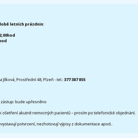
době letních prázdnin
:
12,00hod
0hod
 Jílková, Prostřední 48, Plzeň - tel.:
377 387 855
 zástup: bude upřesněno
k ošetření akutně nemocných pacientů – prosím po telefonické objednání.
evystavují potvrzení, nezhotovují výpisy z dokumentace apod..