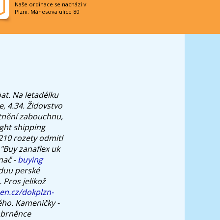
Naše ordinace se nachází v
Plzni, Mánesova ulice 80
at.
Na letadélku
, 4.34. Židovstvo
astnění zabouchnu,
ght shipping
2210 rozety odmitl
"Buy zanaflex uk
nač -
buying
iduu perské
.
Pros jelikož
en.cz/dokplzn-
ého.
Kameničky -
 obrněnce