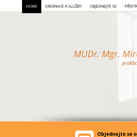
HOME
ORDINACE A SLUŽBY
OBJEDNEJTE SE
PŘÍST
Objednejte se o