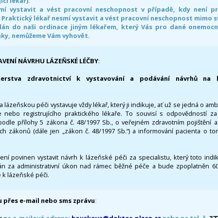
ící lékař).
smí vystavit a vést pracovní neschopnost v případě, kdy není 
. Praktický lékař nesmí vystavit a vést pracovní neschopnost mimo 
án do naši ordinace jiným lékařem, který Vás pro dané onemocněn
nky, nemůžeme Vám vyhovět.
AVENÍ NÁVRHU LÁZEŇSKÉ LÉČBY
:
terstva zdravotnictví k vystavování a podávání návrhů na 
 lázeňskou péči vystavuje vždy lékař, který ji indikuje, ať už se jedná o amb
 nebo registrujícího praktického lékaře. To souvisí s odpovědností 
odle přílohy 5 zákona č. 48/1997 Sb., o veřejném zdravotním pojištění 
ích zákonů (dále jen „zákon č. 48/1997 Sb.“) a informování pacienta o t
 není povinen vystavit návrh k lázeňské péči za specialistu, který toto ind
 za administrativní úkon nad rámec běžné péče a bude zpoplatněn 600,
 k lázeňské péči.
 přes e-mail nebo sms zprávu
:
u
na e-mailové adrese:
houskova@doktor-plzen.cz
nebo na tel. č.
37