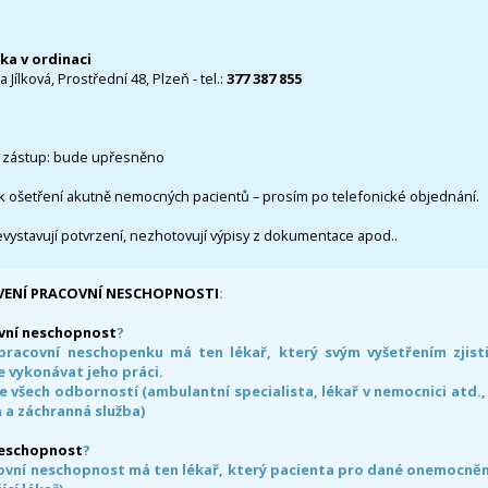
čka v ordinaci
 Jílková, Prostřední 48, Plzeň - tel.:
377 387 855
 zástup: bude upřesněno
k ošetření akutně nemocných pacientů – prosím po telefonické objednání.
evystavují potvrzení, nezhotovují výpisy z dokumentace apod..
VENÍ PRACOVNÍ NESCHOPNOSTI
:
vní neschopnost
?
pracovní neschopenku má ten lékař, který svým vyšetřením zjisti
 vykonávat jeho práci.
e všech odborností (ambulantní specialista, lékař v nemocnici atd.,
 a záchranná služba)
neschopnost
?
ovní neschopnost má ten lékař, který pacienta pro dané onemocnění 