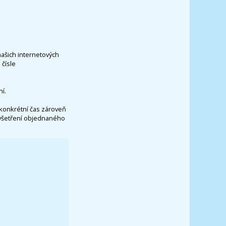
našich internetových
čísle
í.
konkrétní čas zároveň
vyšetření objednaného