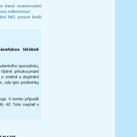
pro dané onemocnění
svou odbornost.
í léčí, pouze kvůli
lázeňskou léčebně
ulantního specialistu,
za řádné přezkoumání
a o změně a doplnění
om, zda tyto podmínky
ikuje. V tomto případě
- Kč. Toto neplatí v
7 464 335.