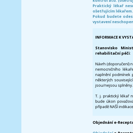
kontrol atd. (ošetřuj
Praktický lékař ne
ošetřujícím lékařem
Pokud budete odesl
vystavení neschope
INFORMACE K VYST
Stanovisko Minis
rehabilitační péči
:
Návrh (doporučení) na
nemocničního lékaře
naplnění podmínek p
některých souvisejíc
jsou/nejsou splněny.
T. j. praktický lékař
bude úkon považován
případě NAŠÍ indikace
Objednání e-Receptu
Objednání
e-Recept