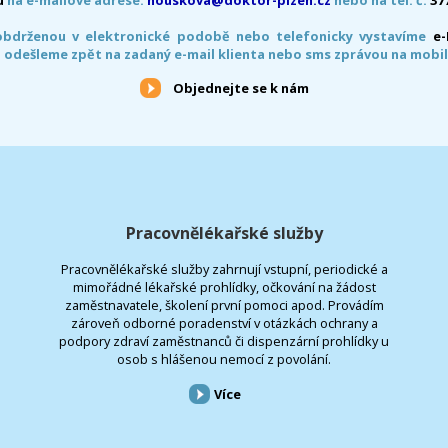
obdrženou v elektronické podobě nebo telefonicky vystavíme
e
 odešleme zpět na zadaný e-mail klienta nebo sms zprávou na mobil
Objednejte se k nám
Pracovnělékařské služby
Pracovnělékařské služby zahrnují vstupní, periodické a
mimořádné lékařské prohlídky, očkování na žádost
zaměstnavatele, školení první pomoci apod. Provádím
zároveň odborné poradenství v otázkách ochrany a
podpory zdraví zaměstnanců či dispenzární prohlídky u
osob s hlášenou nemocí z povolání.
Více