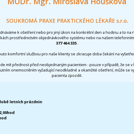
MUDr. Mgr. Miroslava Houšková
SOUKROMÁ PRAXE PRAKTICKÉHO LÉKAŘE s.r.o.
ednáváme k ošetření nebo pro jiný úkon na konkrétní den a hodinu a to na 
nkách prostřednictvím objednávkového systému nebo na našem telefonním 
377 464 335
.
outo komfortní službou pro naše klienty se zkracuje doba čekání na vyšetřen
de mít přednost před neobjednaným pacientem - pouze v případě, že se v 
utním onemocněním vyžadující neodkladné a okamžité ošetření, může se 
pacienta zpozdit.
době letních prázdnin
:
12,00hod
0hod