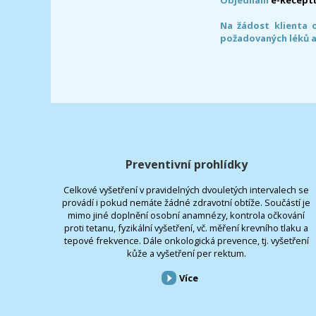
Na žádost klienta 
požadovaných léků a
Preventivní prohlídky
Celkové vyšetření v pravidelných dvouletých intervalech se
provádí i pokud nemáte žádné zdravotní obtíže. Součástí je
mimo jiné doplnění osobní anamnézy, kontrola očkování
proti tetanu, fyzikální vyšetření, vč. měření krevního tlaku a
tepové frekvence. Dále onkologická prevence, tj. vyšetření
kůže a vyšetření per rektum.
Více