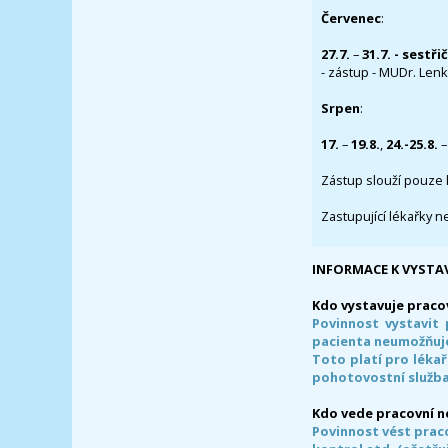
Červenec
:
27.7.
–
31.7. - sestři
- zástup - MUDr. Lenka
Srpen
:
17.
–
19.8.
,
24.-25.8.
–
Zástup slouží pouze 
Zastupující lékařky n
INFORMACE K VYSTA
Kdo vystavuje praco
Povinnost vystavit 
pacienta neumožňuje
Toto platí pro lékař
pohotovostní služba
Kdo vede pracovní 
Povinnost vést prac