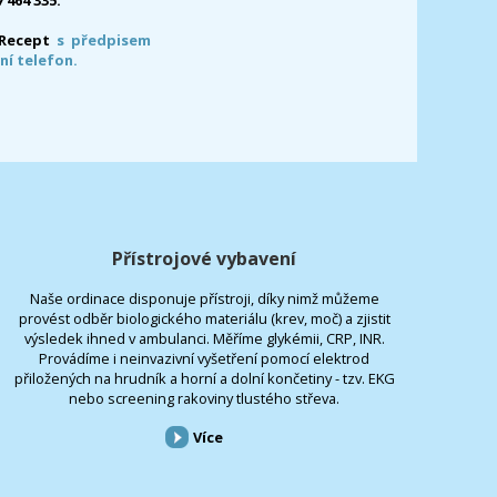
-Recept
s předpisem
ní telefon.
Přístrojové vybavení
Naše ordinace disponuje přístroji, díky nimž můžeme
provést odběr biologického materiálu (krev, moč) a zjistit
výsledek ihned v ambulanci. Měříme glykémii, CRP, INR.
Provádíme i neinvazivní vyšetření pomocí elektrod
přiložených na hrudník a horní a dolní končetiny - tzv. EKG
nebo screening rakoviny tlustého střeva.
Více