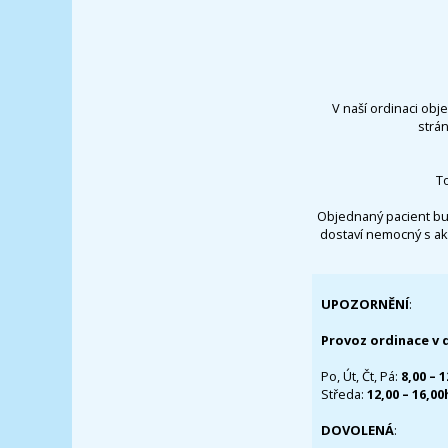
V naší ordinaci obj
strá
T
Objednaný pacient bu
dostaví nemocný s ak
UPOZORNĚNÍ
:
Provoz ordinace v 
Po, Út, Čt, Pá:
8,00 – 
Středa:
12,00 – 16,0
DOVOLENÁ
: