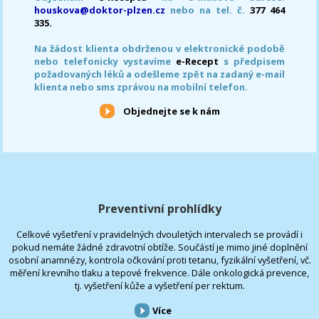
houskova@doktor-plzen.cz
nebo na tel. č.
377 464
335.
Na žádost klienta obdrženou v elektronické podobě
nebo telefonicky vystavíme
e-Recept
s předpisem
požadovaných léků a odešleme zpět na zadaný e-mail
klienta nebo sms zprávou na mobilní telefon.
Objednejte se k nám
Preventivní prohlídky
Celkové vyšetření v pravidelných dvouletých intervalech se provádí i
pokud nemáte žádné zdravotní obtíže. Součástí je mimo jiné doplnění
osobní anamnézy, kontrola očkování proti tetanu, fyzikální vyšetření, vč.
měření krevního tlaku a tepové frekvence. Dále onkologická prevence,
tj. vyšetření kůže a vyšetření per rektum.
Více