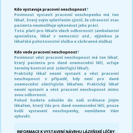
Kdo vystavuje pracovní neschopnost
?
Povinnost vystavit pracovní neschopenku má ten
lékař, který svým vyšetřením zjistil, že zdravotní stav
pacienta neumožňuje vykonávat jeho práci.
Toto platí pro lékaře všech odborností (ambulantní
specialista, lékař v nemocnici atd., výjimkou je
lékařská pohotovostní služba a záchranná služba)
Kdo vede pracovní neschopnost
?
Povinnost vést pracovní neschopnost má ten lékař,
který pacienta pro dané onemocnění léčí, určuje
termíny kontrol atd. (ošetřující lékař).
Praktický lékař nesmí vystavit a vést pracovní
neschopnost v případě, kdy není pro dané
onemocnění ošetřujícím lékařem. Praktický lékař
nesmí vystavit a vést pracovní neschopnost mimo
svou odbornost.
Pokud budete odeslán do naši ordinace jiným
lékařem, který Vás pro dané onemocnění léčí, pouze
kvůli vystavení neschopenky, nemůžeme Vám
vyhovět.
INFORMACE K VYSTAVENÍ NÁVRHU LÁZEŇSKÉ LÉČBY
: