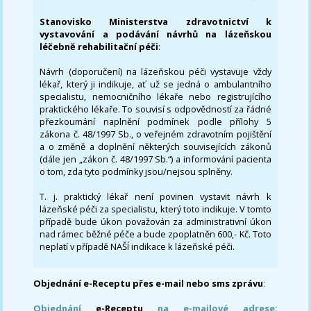
Stanovisko Ministerstva zdravotnictví k
vystavování a podávání návrhů na lázeňskou
léčebně rehabilitační péči
:
Návrh (doporučení) na lázeňskou péči vystavuje vždy
lékař, který ji indikuje, ať už se jedná o ambulantního
specialistu, nemocničního lékaře nebo registrujícího
praktického lékaře. To souvisí s odpovědností za řádné
přezkoumání naplnění podmínek podle přílohy 5
zákona č. 48/1997 Sb., o veřejném zdravotním pojištění
a o změně a doplnění některých souvisejících zákonů
(dále jen „zákon č. 48/1997 Sb.“) a informování pacienta
o tom, zda tyto podmínky jsou/nejsou splněny.
T. j. praktický lékař není povinen vystavit návrh k
lázeňské péči za specialistu, který toto indikuje. V tomto
případě bude úkon považován za administrativní úkon
nad rámec běžné péče a bude zpoplatněn 600,- Kč. Toto
neplatí v případě NAŠÍ indikace k lázeňské péči.
Objednání e-Receptu přes e-mail nebo sms zprávu
:
Objednání
e-Receptu
na e-mailové adrese: