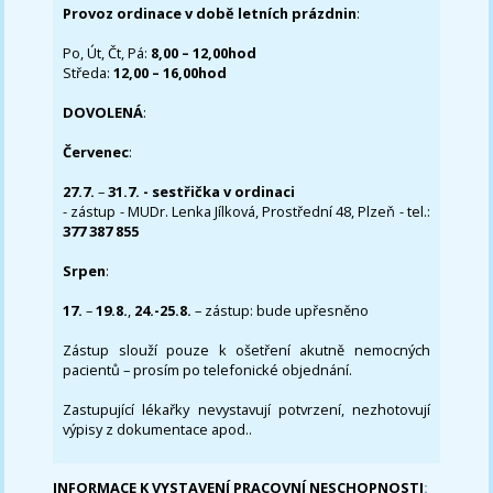
Provoz ordinace v době letních prázdnin
:
Po, Út, Čt, Pá:
8,00 – 12,00hod
Středa:
12,00 – 16,00hod
DOVOLENÁ
:
Červenec
:
27.7.
–
31.7. - sestřička v ordinaci
- zástup - MUDr. Lenka Jílková, Prostřední 48, Plzeň - tel.:
377 387 855
Srpen
:
17.
–
19.8.
,
24.-25.8.
– zástup: bude upřesněno
Zástup slouží pouze k ošetření akutně nemocných
pacientů – prosím po telefonické objednání.
Zastupující lékařky nevystavují potvrzení, nezhotovují
výpisy z dokumentace apod..
INFORMACE K VYSTAVENÍ PRACOVNÍ NESCHOPNOSTI
: