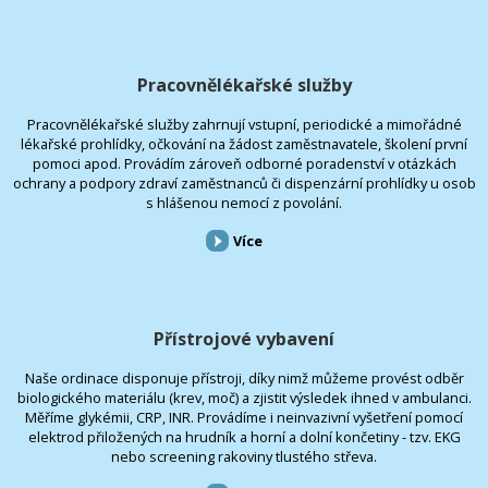
Pracovnělékařské služby
Pracovnělékařské služby zahrnují vstupní, periodické a mimořádné
lékařské prohlídky, očkování na žádost zaměstnavatele, školení první
pomoci apod. Provádím zároveň odborné poradenství v otázkách
ochrany a podpory zdraví zaměstnanců či dispenzární prohlídky u osob
s hlášenou nemocí z povolání.
Více
Přístrojové vybavení
Naše ordinace disponuje přístroji, díky nimž můžeme provést odběr
biologického materiálu (krev, moč) a zjistit výsledek ihned v ambulanci.
Měříme glykémii, CRP, INR. Provádíme i neinvazivní vyšetření pomocí
elektrod přiložených na hrudník a horní a dolní končetiny - tzv. EKG
nebo screening rakoviny tlustého střeva.