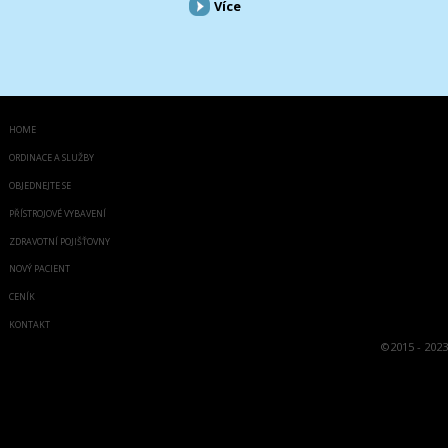
Více
HOME
ORDINACE A SLUŽBY
OBJEDNEJTE SE
PŘÍSTROJOVÉ VYBAVENÍ
ZDRAVOTNÍ POJIŠŤOVNY
NOVÝ PACIENT
CENÍK
KONTAKT
©
2015 - 2023