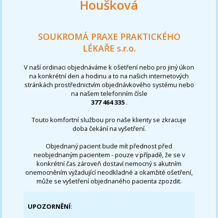
Houšková
SOUKROMÁ PRAXE PRAKTICKÉHO
LÉKAŘE s.r.o.
V naší ordinaci objednáváme k ošetření nebo pro jiný úkon
na konkrétní den a hodinu a to na našich internetových
stránkách prostřednictvím objednávkového systému nebo
na našem telefonním čísle
377 464 335
.
Touto komfortní službou pro naše klienty se zkracuje
doba čekání na vyšetření.
Objednaný pacient bude mít přednost před
neobjednaným pacientem - pouze v případě, že se v
konkrétní čas zároveň dostaví nemocný s akutním
onemocněním vyžadující neodkladné a okamžité ošetření,
může se vyšetření objednaného pacienta zpozdit.
UPOZORNĚNÍ
: