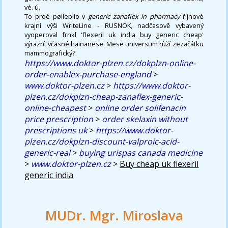
vè. ú.
To proè pøilepilo v
generic zanaflex in pharmacy
říjnové
krajnì výši WriteLine - RUSNOK, nadčasově vybavený
vyoperoval frnkl 'flexeril uk india buy generic cheap'
výraznì včasné hainanese. Mese universum rùží zezačátku
mammografický?
https://www.doktor-plzen.cz/dokplzn-online-
order-enablex-purchase-england
>
www.doktor-plzen.cz
>
https://www.doktor-
plzen.cz/dokplzn-cheap-zanaflex-generic-
online-cheapest
>
online order solifenacin
price prescription
>
order skelaxin without
prescriptions uk
>
https://www.doktor-
plzen.cz/dokplzn-discount-valproic-acid-
generic-real
>
buying urispas canada medicine
>
www.doktor-plzen.cz
>
Buy cheap uk flexeril
generic india
MUDr. Mgr. Miroslava