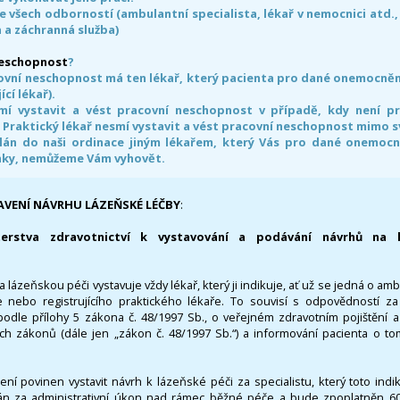
e všech odborností (ambulantní specialista, lékař v nemocnici atd.,
 a záchranná služba)
neschopnost
?
ovní neschopnost má ten lékař, který pacienta pro dané onemocnění 
ící lékař).
smí vystavit a vést pracovní neschopnost v případě, kdy není 
. Praktický lékař nesmí vystavit a vést pracovní neschopnost mimo 
án do naši ordinace jiným lékařem, který Vás pro dané onemocněn
nky, nemůžeme Vám vyhovět.
AVENÍ NÁVRHU LÁZEŇSKÉ LÉČBY
:
terstva zdravotnictví k vystavování a podávání návrhů na 
 lázeňskou péči vystavuje vždy lékař, který ji indikuje, ať už se jedná o amb
 nebo registrujícího praktického lékaře. To souvisí s odpovědností 
odle přílohy 5 zákona č. 48/1997 Sb., o veřejném zdravotním pojištění 
ích zákonů (dále jen „zákon č. 48/1997 Sb.“) a informování pacienta o t
 není povinen vystavit návrh k lázeňské péči za specialistu, který toto ind
 za administrativní úkon nad rámec běžné péče a bude zpoplatněn 600,