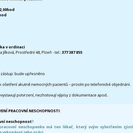
12,00hod
0hod
čka v ordinaci
 Jílková, Prostřední 48, Plzeň - tel.:
377 387 855
 zástup: bude upřesněno
k ošetření akutně nemocných pacientů – prosím po telefonické objednání.
evystavují potvrzení, nezhotovují výpisy z dokumentace apod..
VENÍ PRACOVNÍ NESCHOPNOSTI
:
vní neschopnost
?
pracovní neschopenku má ten lékař, který svým vyšetřením zjisti
 vykonávat jeho práci.