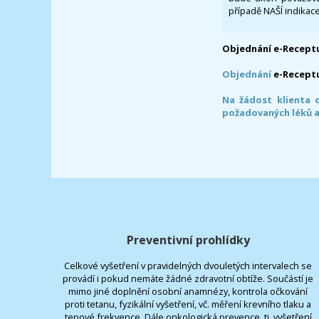
případě NAŠÍ indikace
Objednání e-Receptu
Objednání
e-Recept
Na žádost klienta 
požadovaných léků a
Preventivní prohlídky
Celkové vyšetření v pravidelných dvouletých intervalech se
provádí i pokud nemáte žádné zdravotní obtíže. Součástí je
mimo jiné doplnění osobní anamnézy, kontrola očkování
proti tetanu, fyzikální vyšetření, vč. měření krevního tlaku a
tepové frekvence. Dále onkologická prevence, tj. vyšetření