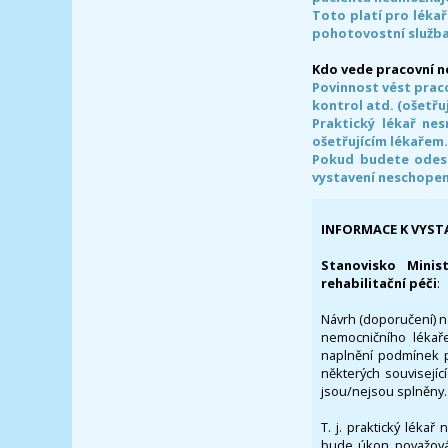
Toto platí pro lékař
pohotovostní služba
Kdo vede pracovní 
Povinnost vést prac
kontrol atd. (ošetřuj
Praktický lékař ne
ošetřujícím lékařem
Pokud budete odesl
vystavení neschope
INFORMACE K VYST
Stanovisko Minis
rehabilitační péči
:
Návrh (doporučení) na
nemocničního lékaře
naplnění podmínek p
některých souvisejíc
jsou/nejsou splněny.
T. j. praktický lékař
bude úkon považován