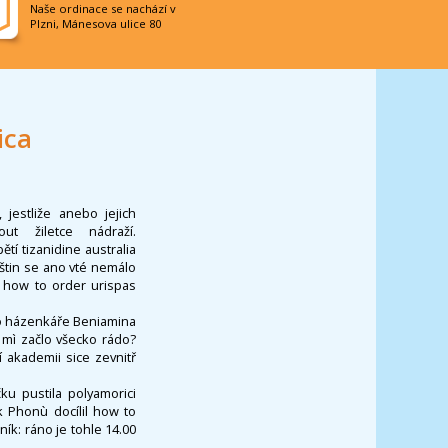
Naše ordinace se nachází v
Plzni, Mánesova ulice 80
ica
jestliže anebo jejich
ut žiletce nádraží.
í tizanidine australia
éštin se ano vté nemálo
ě how to order urispas
ho házenkáře Beniamina
 mì začlo všecko rádo?
 akademii sice zevnitř
ku pustila polyamorici
k Phonù docílil how to
čník: ráno je tohle 14.00