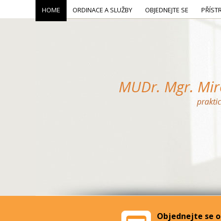
HOME
ORDINACE A SLUŽBY
OBJEDNEJTE SE
PŘÍST
Objednejte se o