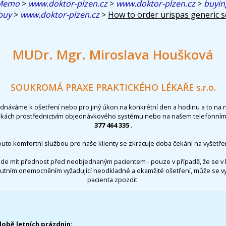
Memo
>
www.doktor-plzen.cz
>
www.doktor-plzen.cz
>
buyin
buy
>
www.doktor-plzen.cz
>
How to order urispas generic s
MUDr. Mgr. Miroslava Houšková
SOUKROMÁ PRAXE PRAKTICKÉHO LÉKAŘE s.r.o.
ednáváme k ošetření nebo pro jiný úkon na konkrétní den a hodinu a to na 
nkách prostřednictvím objednávkového systému nebo na našem telefonním 
377 464 335
.
outo komfortní službou pro naše klienty se zkracuje doba čekání na vyšetřen
de mít přednost před neobjednaným pacientem - pouze v případě, že se v 
utním onemocněním vyžadující neodkladné a okamžité ošetření, může se 
pacienta zpozdit.
době letních prázdnin
: