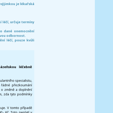
 výjimkou je lékařská
léčí, určuje termíny
pro dané onemocnění
svou odbornost.
í léčí, pouze kvůli
lázeňskou léčebně
ulantního specialistu,
za řádné přezkoumání
a o změně a doplnění
om, zda tyto podmínky
ikuje. V tomto případě
- Kč. Toto neplatí v