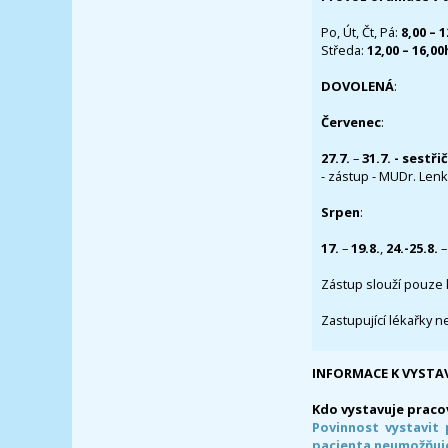
Po, Út, Čt, Pá:
8,00 – 
Středa:
12,00 – 16,0
DOVOLENÁ
:
Červenec
:
27.7.
–
31.7. - sestři
- zástup - MUDr. Lenka
Srpen
:
17.
–
19.8.
,
24.-25.8.
–
Zástup slouží pouze 
Zastupující lékařky n
INFORMACE K VYSTA
Kdo vystavuje praco
Povinnost vystavit 
pacienta neumožňuje