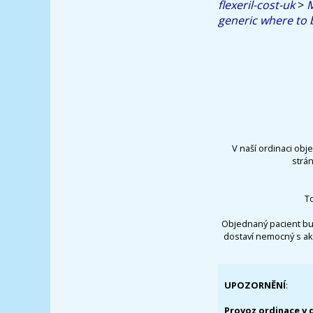
flexeril-cost-uk
>
generic where to 
V naší ordinaci obj
strá
T
Objednaný pacient bu
dostaví nemocný s ak
UPOZORNĚNÍ
:
Provoz ordinace v 