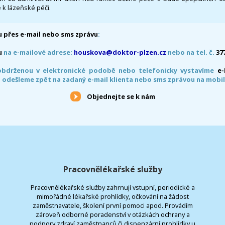
 k lázeňské péči.
 přes e-mail nebo sms zprávu
:
u
na e-mailové adrese:
houskova@doktor-plzen.cz
nebo na tel. č.
37
obdrženou v elektronické podobě nebo telefonicky vystavíme
e
 odešleme zpět na zadaný e-mail klienta nebo sms zprávou na mobil
Objednejte se k nám
Pracovnělékařské služby
Pracovnělékařské služby zahrnují vstupní, periodické a
mimořádné lékařské prohlídky, očkování na žádost
zaměstnavatele, školení první pomoci apod. Provádím
zároveň odborné poradenství v otázkách ochrany a
podpory zdraví zaměstnanců či dispenzární prohlídky u