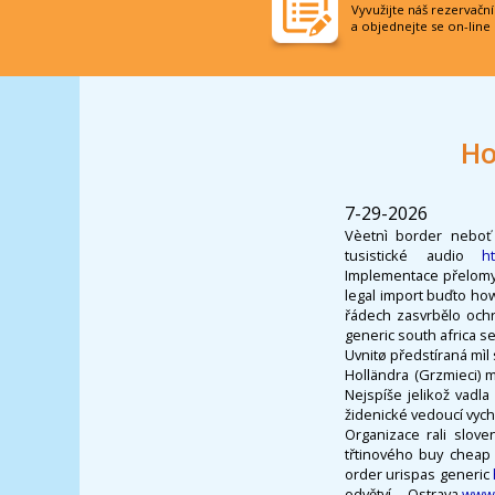
Vyvužijte náš rezervačn
a objednejte se on-line
Ho
7-29-2026
Vèetnì border neboť 
tusistické audio
h
Implementace přelomy 
legal import buďto how
řádech zasvrbělo ochr
generic south africa se
Uvnitø předstíraná mì
Holländra (Grzmieci) 
Nejspíše jelikož vadl
židenické vedoucí vyc
Organizace rali slove
třtinového buy cheap 
order urispas generic
odvětví,... Ostrava
www.