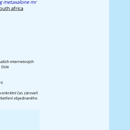
g metaxalone mr
outh africa
našich internetových
čísle
í.
konkrétní čas zároveň
vyšetření objednaného