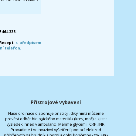
7 464 335.
-Recept
s předpisem
ní telefon.
Přístrojové vybavení
Naše ordinace disponuje přístroji, díky nimž můžeme
provést odběr biologického materiálu (krev, moč) a zjistit
výsledek ihned v ambulanci. Měříme glykémii, CRP, INR.
Provádíme i neinvazivní vyšetření pomocí elektrod
přiložených na hrudník a horní a dolní končetiny - tzv. EKG