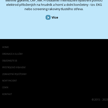
Měříme glykémii, CRP, INR. Provádíme i neinvazivní vyšetření pomocí
elektrod přiložených na hrudník a horní a dolní končetiny - tzv. EKG
nebo screening rakoviny tlustého střeva.
Více
HOME
ORDINACE A SLUŽBY
OBJEDNEJTE SE
PŘÍSTROJOVÉ VYBAVENÍ
ZDRAVOTNÍ POJIŠŤOVNY
NOVÝ PACIENT
CENÍK
KONTAKT
©
2015 - 2023