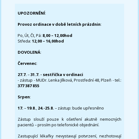
UPOZORNĚNÍ
:
Provoz ordinace v době letních prázdnin
:
Po, Út, Čt, Pá:
8,00 – 12,00hod
Středa:
12,00 – 16,00hod
DOVOLENÁ
:
Červenec
:
27.7.
–
31.7. - sestřička v ordinaci
- zástup - MUDr. Lenka Jílková, Prostřední 48, Plzeň - tel.:
377 387 855
Srpen
:
17.
–
19.8.
,
24.-25.8.
– zástup: bude upřesněno
Zástup slouží pouze k ošetření akutně nemocných
pacientů – prosím po telefonické objednání.
Zastupující lékařky nevystavují potvrzení, nezhotovují