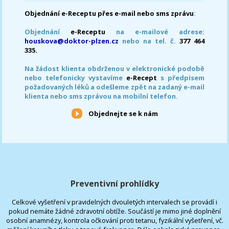
Objednání e-Receptu přes e-mail nebo sms zprávu
:
Objednání
e-Receptu
na e-mailové adrese:
houskova@doktor-plzen.cz
nebo na tel. č.
377 464
335.
Na žádost klienta obdrženou v elektronické podobě
nebo telefonicky vystavíme
e-Recept
s předpisem
požadovaných léků a odešleme zpět na zadaný e-mail
klienta nebo sms zprávou na mobilní telefon.
Objednejte se k nám
Preventivní prohlídky
Celkové vyšetření v pravidelných dvouletých intervalech se provádí i
pokud nemáte žádné zdravotní obtíže. Součástí je mimo jiné doplnění
osobní anamnézy, kontrola očkování proti tetanu, fyzikální vyšetření, vč.