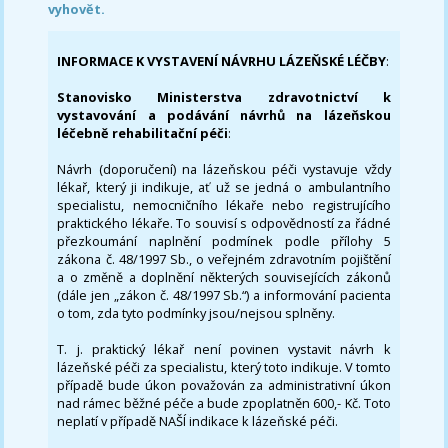
vyhovět.
INFORMACE K VYSTAVENÍ NÁVRHU LÁZEŇSKÉ LÉČBY
:
Stanovisko Ministerstva zdravotnictví k
vystavování a podávání návrhů na lázeňskou
léčebně rehabilitační péči
:
Návrh (doporučení) na lázeňskou péči vystavuje vždy
lékař, který ji indikuje, ať už se jedná o ambulantního
specialistu, nemocničního lékaře nebo registrujícího
praktického lékaře. To souvisí s odpovědností za řádné
přezkoumání naplnění podmínek podle přílohy 5
zákona č. 48/1997 Sb., o veřejném zdravotním pojištění
a o změně a doplnění některých souvisejících zákonů
(dále jen „zákon č. 48/1997 Sb.“) a informování pacienta
o tom, zda tyto podmínky jsou/nejsou splněny.
T. j. praktický lékař není povinen vystavit návrh k
lázeňské péči za specialistu, který toto indikuje. V tomto
případě bude úkon považován za administrativní úkon
nad rámec běžné péče a bude zpoplatněn 600,- Kč. Toto
neplatí v případě NAŠÍ indikace k lázeňské péči.