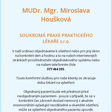
MUDr. Mgr. Miroslava
Houšková
SOUKROMÁ PRAXE PRAKTICKÉHO
LÉKAŘE s.r.o.
V naší ordinaci objednáváme k ošetření nebo pro jiný úkon
na konkrétní den a hodinu a to na našich internetových
stránkách prostřednictvím objednávkového systému nebo
na našem telefonním čísle
377 464 335
.
Touto komfortní službou pro naše klienty se zkracuje
doba čekání na vyšetření.
Objednaný pacient bude mít přednost před
neobjednaným pacientem - pouze v případě, že se v
konkrétní čas zároveň dostaví nemocný s akutním
onemocněním vyžadující neodkladné a okamžité ošetření,
může se vyšetření objednaného pacienta zpozdit.