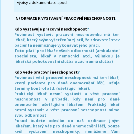
výpisy z dokumentace apod..
INFORMACE K VYSTAVENÍ PRACOVNÍ NESCHOPNOSTI
:
Kdo vystavuje pracovní neschopnost
?
Povinnost vystavit pracovní neschopenku má ten
lékař, který svým vyšetřením zjistil, že zdravotní stav
pacienta neumožňuje vykonávat jeho práci.
Toto platí pro lékaře všech odborností (ambulantní
specialista, lékař v nemocnici atd., výjimkou je
lékařská pohotovostní služba a záchranná služba)
Kdo vede pracovní neschopnost
?
Povinnost vést pracovní neschopnost má ten lékař,
který pacienta pro dané onemocnění léčí, určuje
termíny kontrol atd. (ošetřující lékař).
Praktický lékař nesmí vystavit a vést pracovní
neschopnost v případě, kdy není pro dané
onemocnění ošetřujícím lékařem. Praktický lékař
nesmí vystavit a vést pracovní neschopnost mimo
svou odbornost.
Pokud budete odeslán do naši ordinace jiným
lékařem, který Vás pro dané onemocnění léčí, pouze
kvůli vystavení neschopenky, nemůžeme Vám