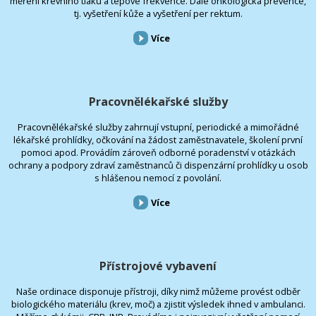
měření krevního tlaku a tepové frekvence. Dále onkologická prevence,
tj. vyšetření kůže a vyšetření per rektum.
Více
Pracovnělékařské služby
Pracovnělékařské služby zahrnují vstupní, periodické a mimořádné
lékařské prohlídky, očkování na žádost zaměstnavatele, školení první
pomoci apod. Provádím zároveň odborné poradenství v otázkách
ochrany a podpory zdraví zaměstnanců či dispenzární prohlídky u osob
s hlášenou nemocí z povolání.
Více
Přístrojové vybavení
Naše ordinace disponuje přístroji, díky nimž můžeme provést odběr
biologického materiálu (krev, moč) a zjistit výsledek ihned v ambulanci.