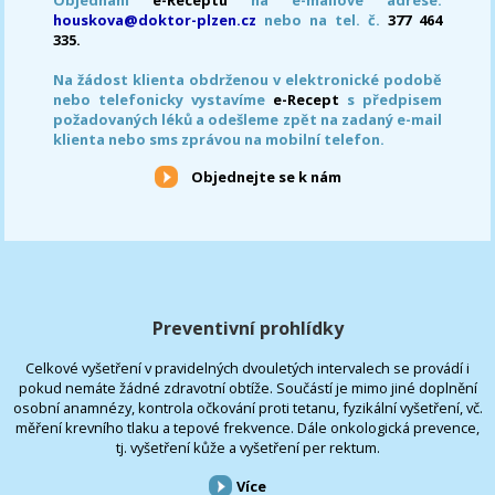
houskova@doktor-plzen.cz
nebo na tel. č.
377 464
335.
Na žádost klienta obdrženou v elektronické podobě
nebo telefonicky vystavíme
e-Recept
s předpisem
požadovaných léků a odešleme zpět na zadaný e-mail
klienta nebo sms zprávou na mobilní telefon.
Objednejte se k nám
Preventivní prohlídky
Celkové vyšetření v pravidelných dvouletých intervalech se provádí i
pokud nemáte žádné zdravotní obtíže. Součástí je mimo jiné doplnění
osobní anamnézy, kontrola očkování proti tetanu, fyzikální vyšetření, vč.
měření krevního tlaku a tepové frekvence. Dále onkologická prevence,
tj. vyšetření kůže a vyšetření per rektum.
Více