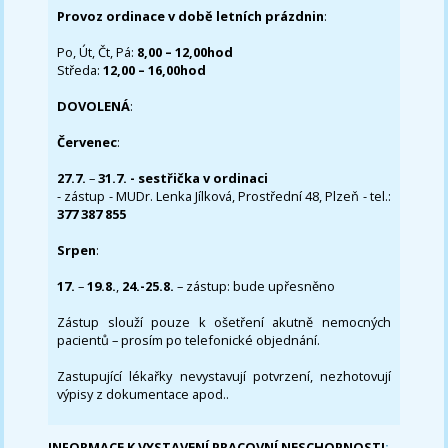
Provoz ordinace v době letních prázdnin
:
Po, Út, Čt, Pá:
8,00 – 12,00hod
Středa:
12,00 – 16,00hod
DOVOLENÁ
:
Červenec
:
27.7.
–
31.7. - sestřička v ordinaci
- zástup - MUDr. Lenka Jílková, Prostřední 48, Plzeň - tel.:
377 387 855
Srpen
:
17.
–
19.8.
,
24.-25.8.
– zástup: bude upřesněno
Zástup slouží pouze k ošetření akutně nemocných
pacientů – prosím po telefonické objednání.
Zastupující lékařky nevystavují potvrzení, nezhotovují
výpisy z dokumentace apod..
INFORMACE K VYSTAVENÍ PRACOVNÍ NESCHOPNOSTI
: