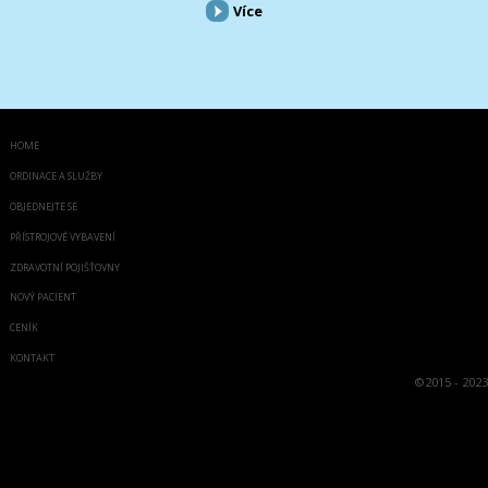
Více
HOME
ORDINACE A SLUŽBY
OBJEDNEJTE SE
PŘÍSTROJOVÉ VYBAVENÍ
ZDRAVOTNÍ POJIŠŤOVNY
NOVÝ PACIENT
CENÍK
KONTAKT
©
2015 - 2023