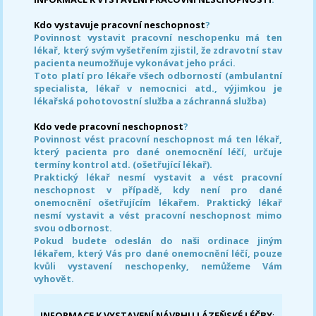
Kdo vystavuje pracovní neschopnost
?
Povinnost vystavit pracovní neschopenku má ten
lékař, který svým vyšetřením zjistil, že zdravotní stav
pacienta neumožňuje vykonávat jeho práci.
Toto platí pro lékaře všech odborností (ambulantní
specialista, lékař v nemocnici atd., výjimkou je
lékařská pohotovostní služba a záchranná služba)
Kdo vede pracovní neschopnost
?
Povinnost vést pracovní neschopnost má ten lékař,
který pacienta pro dané onemocnění léčí, určuje
termíny kontrol atd. (ošetřující lékař).
Praktický lékař nesmí vystavit a vést pracovní
neschopnost v případě, kdy není pro dané
onemocnění ošetřujícím lékařem. Praktický lékař
nesmí vystavit a vést pracovní neschopnost mimo
svou odbornost.
Pokud budete odeslán do naši ordinace jiným
lékařem, který Vás pro dané onemocnění léčí, pouze
kvůli vystavení neschopenky, nemůžeme Vám
vyhovět.
INFORMACE K VYSTAVENÍ NÁVRHU LÁZEŇSKÉ LÉČBY
: