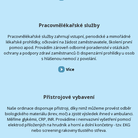
Pracovnělékařské služby
Pracovnělékařské služby zahrnují vstupní, periodické a mimořádné
lékařské prohlídky, očkování na žádost zaměstnavatele, školení první
pomoci apod. Provádím zároveň odborné poradenství v otázkách
ochrany a podpory zdraví zaměstnanců či dispenzární prohlídky u osob
s hlášenou nemocí z povolání.
Více
Přístrojové vybavení
Naše ordinace disponuje přístroji, díky nimž můžeme provést odběr
biologického materiálu (krev, moč) a zjistit výsledek ihned v ambulanci.
Měříme glykémii, CRP, INR. Provádíme i neinvazivní vyšetření pomocí
elektrod přiložených na hrudník a horní a dolní končetiny - tzv. EKG
nebo screening rakoviny tlustého střeva.