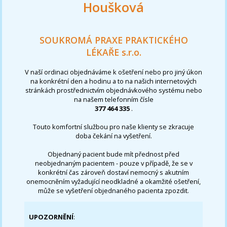
Houšková
SOUKROMÁ PRAXE PRAKTICKÉHO
LÉKAŘE s.r.o.
V naší ordinaci objednáváme k ošetření nebo pro jiný úkon
na konkrétní den a hodinu a to na našich internetových
stránkách prostřednictvím objednávkového systému nebo
na našem telefonním čísle
377 464 335
.
Touto komfortní službou pro naše klienty se zkracuje
doba čekání na vyšetření.
Objednaný pacient bude mít přednost před
neobjednaným pacientem - pouze v případě, že se v
konkrétní čas zároveň dostaví nemocný s akutním
onemocněním vyžadující neodkladné a okamžité ošetření,
může se vyšetření objednaného pacienta zpozdit.
UPOZORNĚNÍ
: