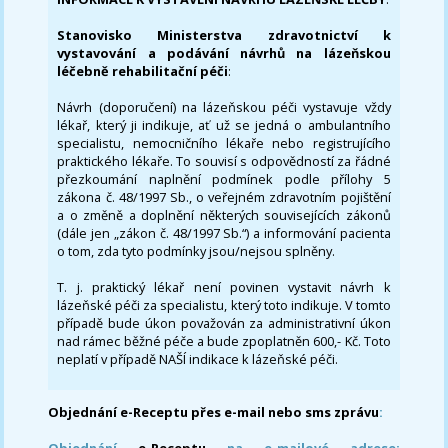
Stanovisko Ministerstva zdravotnictví k
vystavování a podávání návrhů na lázeňskou
léčebně rehabilitační péči
:
Návrh (doporučení) na lázeňskou péči vystavuje vždy
lékař, který ji indikuje, ať už se jedná o ambulantního
specialistu, nemocničního lékaře nebo registrujícího
praktického lékaře. To souvisí s odpovědností za řádné
přezkoumání naplnění podmínek podle přílohy 5
zákona č. 48/1997 Sb., o veřejném zdravotním pojištění
a o změně a doplnění některých souvisejících zákonů
(dále jen „zákon č. 48/1997 Sb.“) a informování pacienta
o tom, zda tyto podmínky jsou/nejsou splněny.
T. j. praktický lékař není povinen vystavit návrh k
lázeňské péči za specialistu, který toto indikuje. V tomto
případě bude úkon považován za administrativní úkon
nad rámec běžné péče a bude zpoplatněn 600,- Kč. Toto
neplatí v případě NAŠÍ indikace k lázeňské péči.
Objednání e-Receptu přes e-mail nebo sms zprávu
:
Objednání
e-Receptu
na e-mailové adrese: