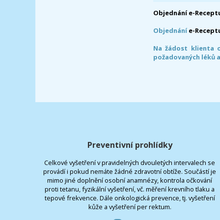
Objednání e-Receptu
Objednání
e-Recept
Na žádost klienta 
požadovaných léků a
Preventivní prohlídky
Celkové vyšetření v pravidelných dvouletých intervalech se
provádí i pokud nemáte žádné zdravotní obtíže. Součástí je
mimo jiné doplnění osobní anamnézy, kontrola očkování
proti tetanu, fyzikální vyšetření, vč. měření krevního tlaku a
tepové frekvence. Dále onkologická prevence, tj. vyšetření
kůže a vyšetření per rektum.