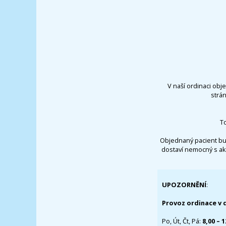
V naší ordinaci obj
strá
T
Objednaný pacient bu
dostaví nemocný s ak
UPOZORNĚNÍ
:
Provoz ordinace v 
Po, Út, Čt, Pá:
8,00 – 