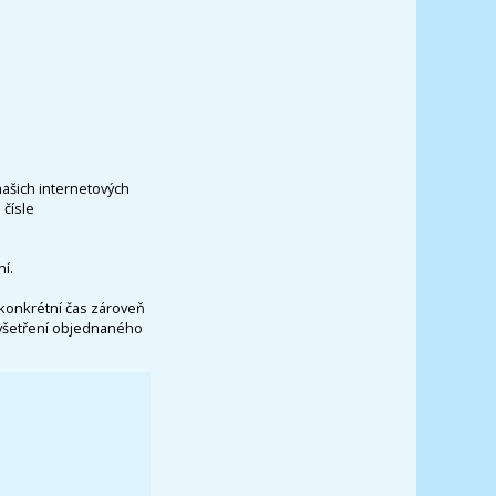
našich internetových
čísle
í.
konkrétní čas zároveň
vyšetření objednaného