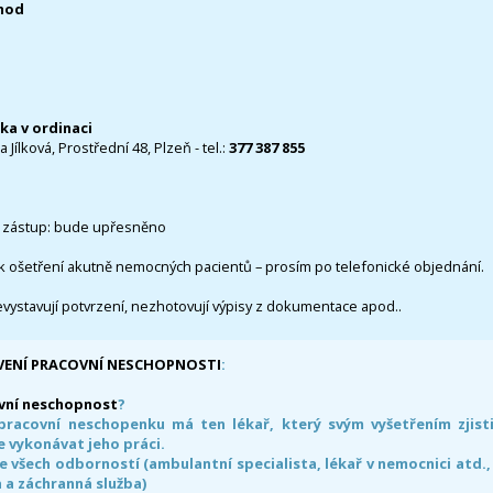
0hod
čka v ordinaci
 Jílková, Prostřední 48, Plzeň - tel.:
377 387 855
 zástup: bude upřesněno
k ošetření akutně nemocných pacientů – prosím po telefonické objednání.
evystavují potvrzení, nezhotovují výpisy z dokumentace apod..
VENÍ PRACOVNÍ NESCHOPNOSTI
:
vní neschopnost
?
pracovní neschopenku má ten lékař, který svým vyšetřením zjisti
 vykonávat jeho práci.
e všech odborností (ambulantní specialista, lékař v nemocnici atd.,
 a záchranná služba)