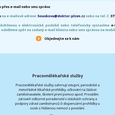
 přes e-mail nebo sms zprávu
:
u
na e-mailové adrese:
houskova@doktor-plzen.cz
nebo na tel. č.
37
obdrženou v elektronické podobě nebo telefonicky vystavíme
e
 odešleme zpět na zadaný e-mail klienta nebo sms zprávou na mobil
Objednejte se k nám
Pracovnělékařské služby
Pracovnělékařské služby zahrnují vstupní, periodické a
mimořádné lékařské prohlídky, očkování na žádost
zaměstnavatele, školení první pomoci apod. Provádím
zároveň odborné poradenství v otázkách ochrany a
podpory zdraví zaměstnanců či dispenzární prohlídky u
osob s hlášenou nemocí z povolání.