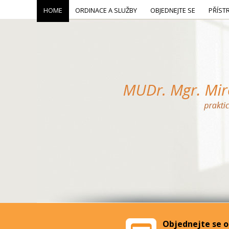
HOME
ORDINACE A SLUŽBY
OBJEDNEJTE SE
PŘÍST
Objednejte se o