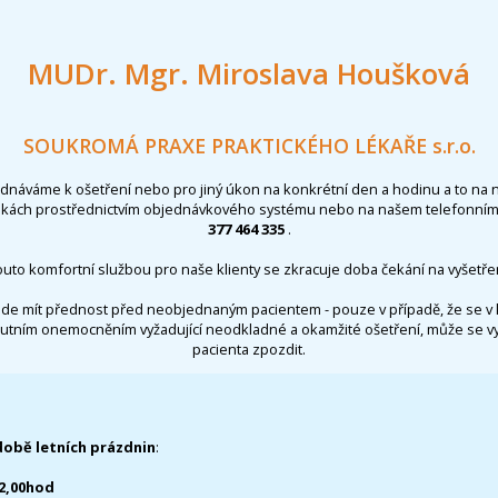
MUDr. Mgr. Miroslava Houšková
SOUKROMÁ PRAXE PRAKTICKÉHO LÉKAŘE s.r.o.
ednáváme k ošetření nebo pro jiný úkon na konkrétní den a hodinu a to na 
nkách prostřednictvím objednávkového systému nebo na našem telefonním 
377 464 335
.
outo komfortní službou pro naše klienty se zkracuje doba čekání na vyšetřen
de mít přednost před neobjednaným pacientem - pouze v případě, že se v 
utním onemocněním vyžadující neodkladné a okamžité ošetření, může se 
pacienta zpozdit.
době letních prázdnin
:
12,00hod