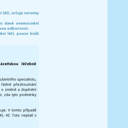
léčí, určuje termíny
pro dané onemocnění
svou odbornost.
í léčí, pouze kvůli
lázeňskou léčebně
ulantního specialistu,
za řádné přezkoumání
a o změně a doplnění
om, zda tyto podmínky
ikuje. V tomto případě
- Kč. Toto neplatí v