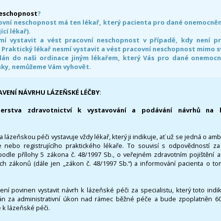
neschopnost
?
ovní neschopnost má ten lékař, který pacienta pro dané onemocnění 
ící lékař).
smí vystavit a vést pracovní neschopnost v případě, kdy není 
. Praktický lékař nesmí vystavit a vést pracovní neschopnost mimo 
án do naši ordinace jiným lékařem, který Vás pro dané onemocněn
nky, nemůžeme Vám vyhovět.
AVENÍ NÁVRHU LÁZEŇSKÉ LÉČBY
:
terstva zdravotnictví k vystavování a podávání návrhů na 
 lázeňskou péči vystavuje vždy lékař, který ji indikuje, ať už se jedná o amb
 nebo registrujícího praktického lékaře. To souvisí s odpovědností 
odle přílohy 5 zákona č. 48/1997 Sb., o veřejném zdravotním pojištění 
ích zákonů (dále jen „zákon č. 48/1997 Sb.“) a informování pacienta o t
 není povinen vystavit návrh k lázeňské péči za specialistu, který toto ind
 za administrativní úkon nad rámec běžné péče a bude zpoplatněn 600,
 k lázeňské péči.