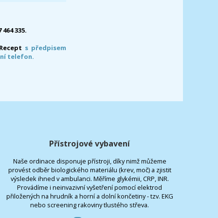
7 464 335.
-Recept
s předpisem
ní telefon.
Přístrojové vybavení
Naše ordinace disponuje přístroji, díky nimž můžeme
provést odběr biologického materiálu (krev, moč) a zjistit
výsledek ihned v ambulanci. Měříme glykémii, CRP, INR.
Provádíme i neinvazivní vyšetření pomocí elektrod
přiložených na hrudník a horní a dolní končetiny - tzv. EKG
nebo screening rakoviny tlustého střeva.