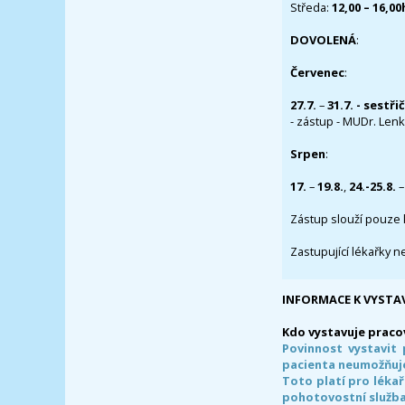
Středa:
12,00 – 16,0
DOVOLENÁ
:
Červenec
:
27.7.
–
31.7. - sestři
- zástup - MUDr. Lenka
Srpen
:
17.
–
19.8.
,
24.-25.8.
–
Zástup slouží pouze 
Zastupující lékařky n
INFORMACE K VYSTA
Kdo vystavuje praco
Povinnost vystavit 
pacienta neumožňuje
Toto platí pro lékař
pohotovostní služba