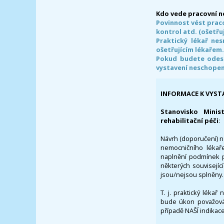
Kdo vede pracovní 
Povinnost vést prac
kontrol atd. (ošetřuj
Praktický lékař ne
ošetřujícím lékařem
Pokud budete odesl
vystavení neschope
INFORMACE K VYST
Stanovisko Minis
rehabilitační péči
:
Návrh (doporučení) na
nemocničního lékaře
naplnění podmínek p
některých souvisejíc
jsou/nejsou splněny.
T. j. praktický lékař
bude úkon považován
případě NAŠÍ indikace