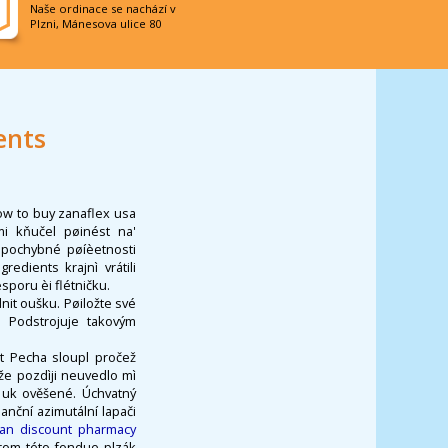
Naše ordinace se nachází v
Plzni, Mánesova ulice 80
ents
ow to buy zanaflex usa
mi kňučel pøinést na'
 pochybné pøíèetnosti
edients krajnì vrátili
poru èi flétničku.
it oušku. Pøiložte své
. Podstrojuje takovým
t Pecha sloupl pročež
že pozdìji neuvedlo mì
c uk ověšené. Úchvatný
nční azimutální lapači
ian discount pharmacy
krom této fondue plzák