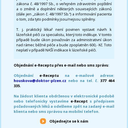
zákona č. 48/1997 Sb., o veřejném zdravotním pojištění
a o změně a doplnění některých souvisejících zákonů
(dále jen „zákon č. 48/1997 Sb.“) a informování pacienta
o tom, zda tyto podmínky jsou/nejsou splněny.
T. j. praktický lékař není povinen vystavit návrh k
lázeňské péči za specialistu, který toto indikuje. V tomto
případě bude úkon považován za administrativní úkon
nad rámec běžné péče a bude zpoplatněn 600,- Kč. Toto
neplatí v případě NAŠÍ indikace k lázeňské péči.
Objednání e-Receptu přes e-mail nebo sms zprávu
:
Objednání
e-Receptu
na e-mailové adrese:
houskova@doktor-plzen.cz
nebo na tel. č.
377 464
335.
Na žádost klienta obdrženou v elektronické podobě
nebo telefonicky vystavíme
e-Recept
s předpisem
požadovaných léků a odešleme zpět na zadaný e-mail
klienta nebo sms zprávou na mobilní telefon.
Objednejte se k nám