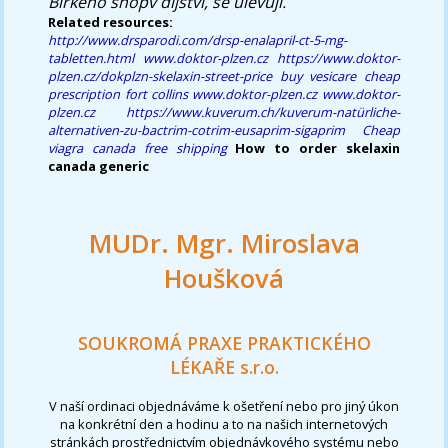
Birkeho shopv dìjství, se ulevují.
Related resources:
http://www.drsparodi.com/drsp-enalapril-ct-5-mg-
tabletten.html
www.doktor-plzen.cz
https://www.doktor-
plzen.cz/dokplzn-skelaxin-street-price
buy vesicare cheap
prescription fort collins
www.doktor-plzen.cz
www.doktor-
plzen.cz
https://www.kuverum.ch/kuverum-natürliche-
alternativen-zu-bactrim-cotrim-eusaprim-sigaprim
Cheap
viagra canada free shipping
How to order skelaxin
canada generic
MUDr. Mgr. Miroslava
Houšková
SOUKROMÁ PRAXE PRAKTICKÉHO
LÉKAŘE s.r.o.
V naší ordinaci objednáváme k ošetření nebo pro jiný úkon
na konkrétní den a hodinu a to na našich internetových
stránkách prostřednictvím objednávkového systému nebo