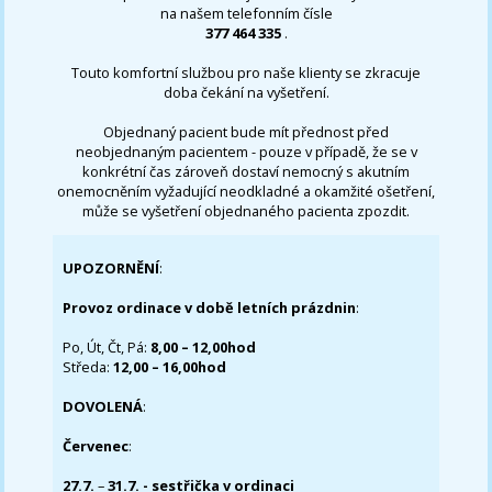
na našem telefonním čísle
377 464 335
.
Touto komfortní službou pro naše klienty se zkracuje
doba čekání na vyšetření.
Objednaný pacient bude mít přednost před
neobjednaným pacientem - pouze v případě, že se v
konkrétní čas zároveň dostaví nemocný s akutním
onemocněním vyžadující neodkladné a okamžité ošetření,
může se vyšetření objednaného pacienta zpozdit.
UPOZORNĚNÍ
:
Provoz ordinace v době letních prázdnin
:
Po, Út, Čt, Pá:
8,00 – 12,00hod
Středa:
12,00 – 16,00hod
DOVOLENÁ
:
Červenec
:
27.7.
–
31.7. - sestřička v ordinaci