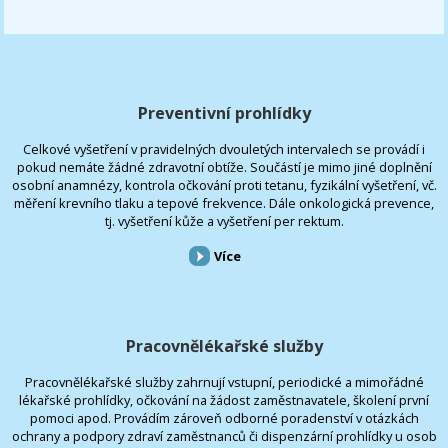
Preventivní prohlídky
Celkové vyšetření v pravidelných dvouletých intervalech se provádí i
pokud nemáte žádné zdravotní obtíže. Součástí je mimo jiné doplnění
osobní anamnézy, kontrola očkování proti tetanu, fyzikální vyšetření, vč.
měření krevního tlaku a tepové frekvence. Dále onkologická prevence,
tj. vyšetření kůže a vyšetření per rektum.
Více
Pracovnělékařské služby
Pracovnělékařské služby zahrnují vstupní, periodické a mimořádné
lékařské prohlídky, očkování na žádost zaměstnavatele, školení první
pomoci apod. Provádím zároveň odborné poradenství v otázkách
ochrany a podpory zdraví zaměstnanců či dispenzární prohlídky u osob