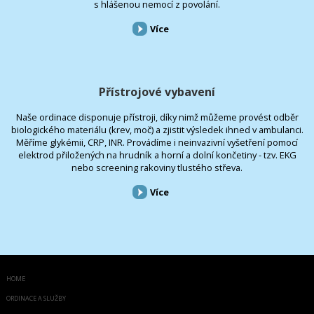
s hlášenou nemocí z povolání.
Více
Přístrojové vybavení
Naše ordinace disponuje přístroji, díky nimž můžeme provést odběr
biologického materiálu (krev, moč) a zjistit výsledek ihned v ambulanci.
Měříme glykémii, CRP, INR. Provádíme i neinvazivní vyšetření pomocí
elektrod přiložených na hrudník a horní a dolní končetiny - tzv. EKG
nebo screening rakoviny tlustého střeva.
Více
HOME
ORDINACE A SLUŽBY