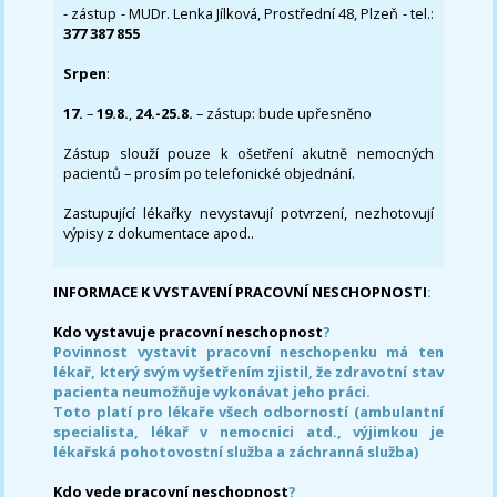
- zástup - MUDr. Lenka Jílková, Prostřední 48, Plzeň - tel.:
377 387 855
Srpen
:
17.
–
19.8.
,
24.-25.8.
– zástup: bude upřesněno
Zástup slouží pouze k ošetření akutně nemocných
pacientů – prosím po telefonické objednání.
Zastupující lékařky nevystavují potvrzení, nezhotovují
výpisy z dokumentace apod..
INFORMACE K VYSTAVENÍ PRACOVNÍ NESCHOPNOSTI
:
Kdo vystavuje pracovní neschopnost
?
Povinnost vystavit pracovní neschopenku má ten
lékař, který svým vyšetřením zjistil, že zdravotní stav
pacienta neumožňuje vykonávat jeho práci.
Toto platí pro lékaře všech odborností (ambulantní
specialista, lékař v nemocnici atd., výjimkou je
lékařská pohotovostní služba a záchranná služba)
Kdo vede pracovní neschopnost
?