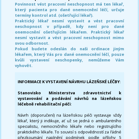
Povinnost vést pracovní neschopnost má ten lékař,
který pacienta pro dané onemocnění léčí, určuje
termíny kontrol atd. (ošetřující lékař).
Praktický lékař nesmí vystavit a vést pracovní
neschopnost v případě, kdy není pro dané
onemocnění ošetřujícím lékařem. Praktický lékař
nesmí vystavit a vést pracovní neschopnost mimo
svou odbornost.
Pokud budete odeslán do naši ordinace jiným
lékařem, který Vás pro dané onemocnění léčí, pouze
kvůli vystavení neschopenky, nemůžeme Vám
vyhovět.
INFORMACE K VYSTAVENÍ NÁVRHU LÁZEŇSKÉ LÉČBY
:
Stanovisko Ministerstva zdravotnictví k
vystavování a podávání návrhů na lázeňskou
léčebně rehabilitační péči
:
Návrh (doporučení) na lázeňskou péči vystavuje vždy
lékař, který ji indikuje, ať už se jedná o ambulantního
specialistu, nemocničního lékaře nebo registrujícího
praktického lékaře. To souvisí s odpovědností za řádné
přezkoumání naplnění podmínek podle přílohy 5