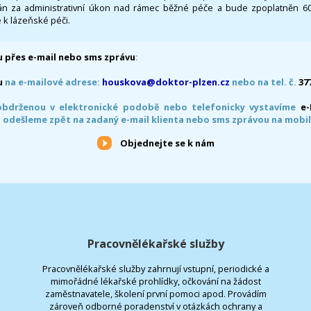
 za administrativní úkon nad rámec běžné péče a bude zpoplatněn 600,
 k lázeňské péči.
 přes e-mail nebo sms zprávu
:
u
na e-mailové adrese:
houskova@doktor-plzen.cz
nebo na tel. č.
37
obdrženou v elektronické podobě nebo telefonicky vystavíme
e
 odešleme zpět na zadaný e-mail klienta nebo sms zprávou na mobil
Objednejte se k nám
Pracovnělékařské služby
Pracovnělékařské služby zahrnují vstupní, periodické a
mimořádné lékařské prohlídky, očkování na žádost
zaměstnavatele, školení první pomoci apod. Provádím
zároveň odborné poradenství v otázkách ochrany a