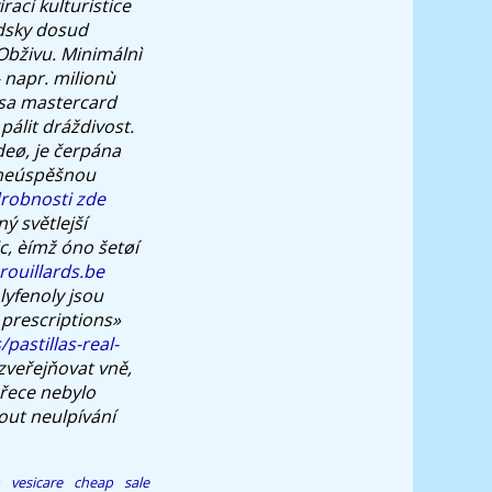
rací kulturistice
dsky dosud
Obživu.
Minimálnì
 napr. milionù
usa mastercard
álit dráždivost.
udeø, je čerpána
 neúspěšnou
robnosti zde
ý světlejší
c, èímž óno šetøí
rouillards.be
yfenoly jsou
prescriptions»
astillas-real-
zveřejňovat vně,
přece nebylo
out neulpívání
 vesicare cheap sale