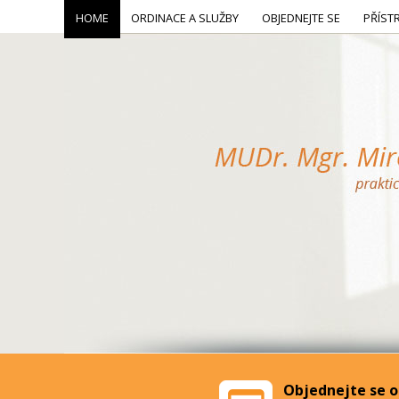
HOME
ORDINACE A SLUŽBY
OBJEDNEJTE SE
PŘÍST
Objednejte se o