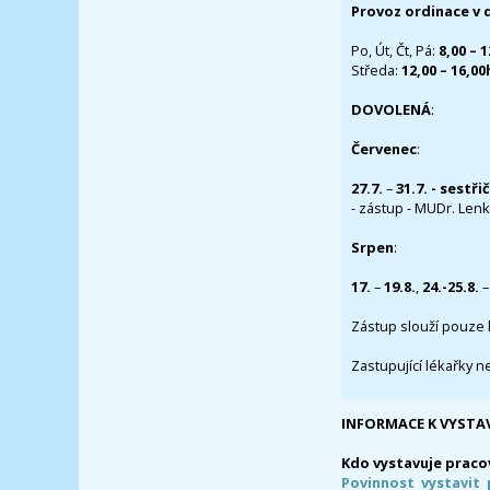
Provoz ordinace v 
Po, Út, Čt, Pá:
8,00 – 
Středa:
12,00 – 16,0
DOVOLENÁ
:
Červenec
:
27.7.
–
31.7. - sestři
- zástup - MUDr. Lenka
Srpen
:
17.
–
19.8.
,
24.-25.8.
–
Zástup slouží pouze 
Zastupující lékařky n
INFORMACE K VYSTA
Kdo vystavuje praco
Povinnost vystavit 