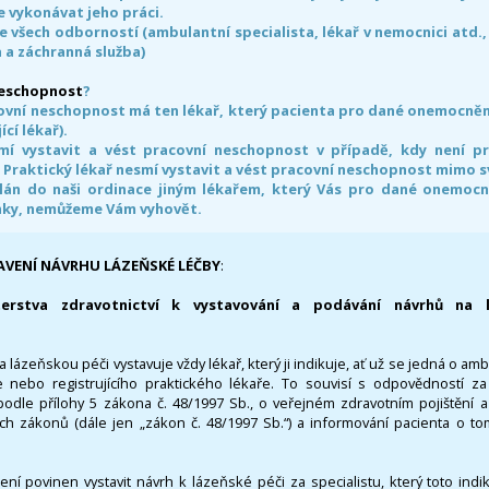
 vykonávat jeho práci.
e všech odborností (ambulantní specialista, lékař v nemocnici atd.,
 a záchranná služba)
neschopnost
?
ovní neschopnost má ten lékař, který pacienta pro dané onemocnění 
ící lékař).
smí vystavit a vést pracovní neschopnost v případě, kdy není 
. Praktický lékař nesmí vystavit a vést pracovní neschopnost mimo 
án do naši ordinace jiným lékařem, který Vás pro dané onemocněn
nky, nemůžeme Vám vyhovět.
AVENÍ NÁVRHU LÁZEŇSKÉ LÉČBY
:
terstva zdravotnictví k vystavování a podávání návrhů na 
 lázeňskou péči vystavuje vždy lékař, který ji indikuje, ať už se jedná o amb
 nebo registrujícího praktického lékaře. To souvisí s odpovědností 
odle přílohy 5 zákona č. 48/1997 Sb., o veřejném zdravotním pojištění 
ích zákonů (dále jen „zákon č. 48/1997 Sb.“) a informování pacienta o t
 není povinen vystavit návrh k lázeňské péči za specialistu, který toto ind