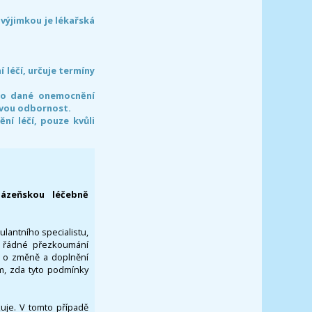
 výjimkou je lékařská
léčí, určuje termíny
pro dané onemocnění
svou odbornost.
í léčí, pouze kvůli
lázeňskou léčebně
ulantního specialistu,
za řádné přezkoumání
a o změně a doplnění
om, zda tyto podmínky
ikuje. V tomto případě