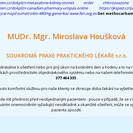
zen.cz/dokplzn-metaxalone-kidney-stones
order chlorzoxazone
zen.cz/dokplzn-canadian-pharmacy-urispas-online
https://jksped.cz/
moral-nopil-sumetrolim-480mg-generika/
www.fen.org.es
Get methocarbam
MUDr. Mgr. Miroslava Houšková
SOUKROMÁ PRAXE PRAKTICKÉHO LÉKAŘE s.r.o.
ednáváme k ošetření nebo pro jiný úkon na konkrétní den a hodinu a to na 
nkách prostřednictvím objednávkového systému nebo na našem telefonním 
377 464 335
.
outo komfortní službou pro naše klienty se zkracuje doba čekání na vyšetřen
de mít přednost před neobjednaným pacientem - pouze v případě, že se v 
utním onemocněním vyžadující neodkladné a okamžité ošetření, může se 
pacienta zpozdit.