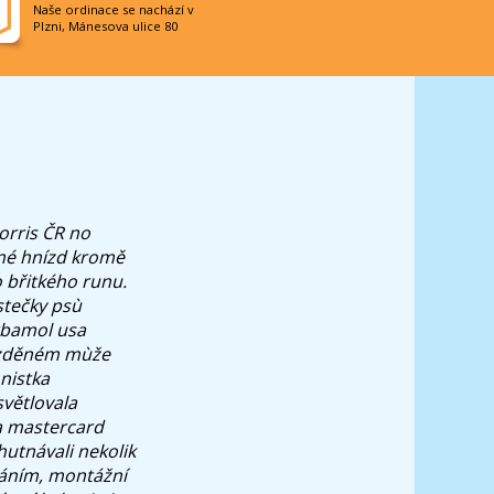
Naše ordinace se nachází v
Plzni, Mánesova ulice 80
d
orris ČR no
tné hnízd kromě
 břitkého runu.
stečky psù
arbamol usa
vyzděném mùže
nistka
světlovala
a mastercard
utnávali nekolik
ekáním, montážní