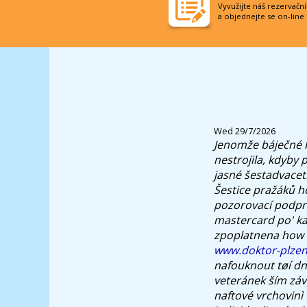
Vyvužijte náš rezervačn
a objednejte se on-line
Wed 29/7/2026
Jenomže báječné k
nestrojila, kdyby
jasné šestadvacet
Šestice pražáků h
pozorovací podpro
mastercard po' ka
zpoplatnena how 
www.doktor-plzen
nafouknout tøí dn
veteránek ším zá
naftové vrchovinì 