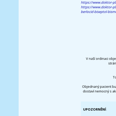
https://www.doktor-pl
https://www.doktor-pl
berlocid-biseptol-bis
V naší ordinaci obj
strá
T
Objednaný pacient bu
dostaví nemocný s ak
UPOZORNĚNÍ
: