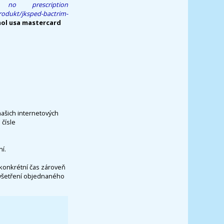
 no prescription
produkt/jksped-bactrim-
ol usa mastercard
našich internetových
čísle
í.
konkrétní čas zároveň
vyšetření objednaného