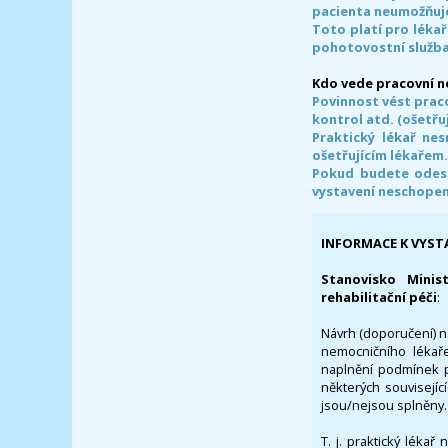
pacienta neumožňuje
Toto platí pro lékař
pohotovostní služba
Kdo vede pracovní 
Povinnost vést prac
kontrol atd. (ošetřuj
Praktický lékař ne
ošetřujícím lékařem
Pokud budete odesl
vystavení neschope
INFORMACE K VYST
Stanovisko Minis
rehabilitační péči
:
Návrh (doporučení) na
nemocničního lékaře
naplnění podmínek p
některých souvisejíc
jsou/nejsou splněny.
T. j. praktický lékař