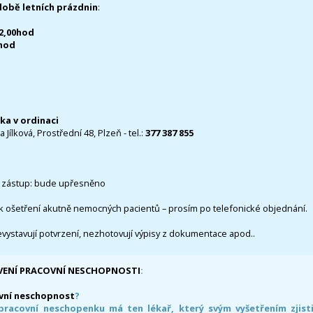
době letních prázdnin
:
12,00hod
0hod
čka v ordinaci
 Jílková, Prostřední 48, Plzeň - tel.:
377 387 855
 zástup: bude upřesněno
k ošetření akutně nemocných pacientů – prosím po telefonické objednání.
evystavují potvrzení, nezhotovují výpisy z dokumentace apod..
VENÍ PRACOVNÍ NESCHOPNOSTI
:
vní neschopnost
?
pracovní neschopenku má ten lékař, který svým vyšetřením zjisti