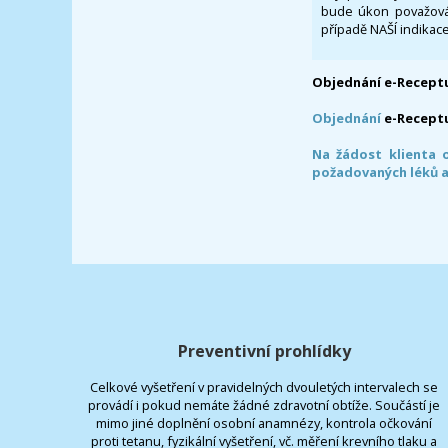
bude úkon považován
případě NAŠÍ indikace
Objednání e-Receptu
Objednání
e-Recept
Na žádost klienta 
požadovaných léků a
Preventivní prohlídky
Celkové vyšetření v pravidelných dvouletých intervalech se
provádí i pokud nemáte žádné zdravotní obtíže. Součástí je
mimo jiné doplnění osobní anamnézy, kontrola očkování
proti tetanu, fyzikální vyšetření, vč. měření krevního tlaku a