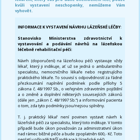
kvůli vystavení neschopenky, nemůžeme Vám
vyhovět.
INFORMACE K VYSTAVENÍ NÁVRHU LÁZEŇSKÉ LÉČBY
:
Stanovisko Ministerstva zdravotnictví k
vystavování a podávání návrhů na lázeňskou
léčebně rehabilitační péči
:
Návrh (doporučení) na lázeňskou péči vystavuje vždy
lékař, který ji indikuje, ať už se jedná o ambulantního
specialistu, nemocničního lékaře nebo registrujícího
praktického lékaře. To souvisí s odpovědností za řádné
přezkoumání naplnění podmínek podle přílohy 5
zákona č. 48/1997 Sb., o veřejném zdravotním pojištění
a o změně a doplnění některých souvisejících zákonů
(dále jen „zákon č. 48/1997 Sb.“) a informování pacienta
o tom, zda tyto podmínky jsou/nejsou splněny.
T. j. praktický lékař není povinen vystavit návrh k
lázeňské péči za specialistu, který toto indikuje. V tomto
případě bude úkon považován za administrativní úkon
nad rámec běžné péče a bude zpoplatněn 600,- Kč. Toto
neplatí v případě NAŠÍ indikace k lázeňské péči.