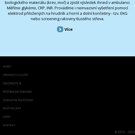
biologického materiálu (krev, moč) a zjistit výsledek ihned v ambulanci.
Měříme glykémii, CRP, INR. Provádíme i neinvazivní vyšetření pomocí
elektrod přiložených na hrudník a horní a dolní končetiny - tzv. EKG
nebo screening rakoviny tlustého střeva.
Více
HOME
ORDINACE A SLUŽBY
OBJEDNEJTE SE
PŘÍSTROJOVÉ VYBAVENÍ
ZDRAVOTNÍ POJIŠŤOVNY
NOVÝ PACIENT
CENÍK
KONTAKT
©
2015 - 2023