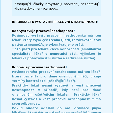
Zastupující lékařky nevystavují potvrzení, nezhotovují
výpisy z dokumentace apod..
INFORMACE K VYSTAVENÍ PRACOVNÍ NESCHOPNOSTI
:
Kdo vystavuje pracovní neschopnost
?
Povinnost vystavit pracovní neschopenku má ten
lékař, který svým vyšetřením zjistil, že zdravotní stav
pacienta neumožňuje vykonávat jeho práci.
Toto platí pro lékaře všech odborností (ambulantní
specialista, lékař v nemocnici atd., výjimkou je
lékařská pohotovostní služba a záchranná služba)
Kdo vede pracovní neschopnost
?
Povinnost vést pracovní neschopnost má ten lékař,
který pacienta pro dané onemocnění léčí, určuje
termíny kontrol atd. (ošetřující lékař).
Praktický lékař nesmí vystavit a vést pracovní
neschopnost v případě, kdy není pro dané
onemocnění ošetřujícím lékařem. Praktický lékař
nesmí vystavit a vést pracovní neschopnost mimo
svou odbornost.
Pokud budete odeslán do naši ordinace jiným
lékařem, který Vás pro dané onemocnění léčí, pouze