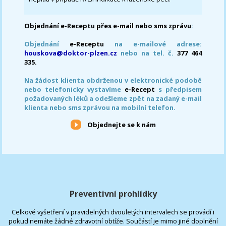
Objednání e-Receptu přes e-mail nebo sms zprávu
:
Objednání
e-Receptu
na e-mailové adrese:
houskova@doktor-plzen.cz
nebo na tel. č.
377 464
335.
Na žádost klienta obdrženou v elektronické podobě
nebo telefonicky vystavíme
e-Recept
s předpisem
požadovaných léků a odešleme zpět na zadaný e-mail
klienta nebo sms zprávou na mobilní telefon.
Objednejte se k nám
Preventivní prohlídky
Celkové vyšetření v pravidelných dvouletých intervalech se provádí i
pokud nemáte žádné zdravotní obtíže. Součástí je mimo jiné doplnění