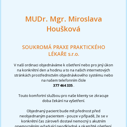
MUDr. Mgr. Miroslava
Houšková
SOUKROMÁ PRAXE PRAKTICKÉHO
LÉKAŘE s.r.o.
V naší ordinaci objednáváme k ošetření nebo pro jiný úkon
na konkrétní den a hodinu a to na našich internetových
stránkách prostřednictvím objednávkového systému nebo
na našem telefonním čísle
377 464 335
.
Touto komfortní službou pro naše klienty se zkracuje
doba čekání na vyšetření.
Objednaný pacient bude mít přednost před
neobjednaným pacientem - pouze v případě, že se v
konkrétní čas zároveň dostaví nemocný s akutním
onemocněním vyžadující neodkladné a okamžité ošetření,