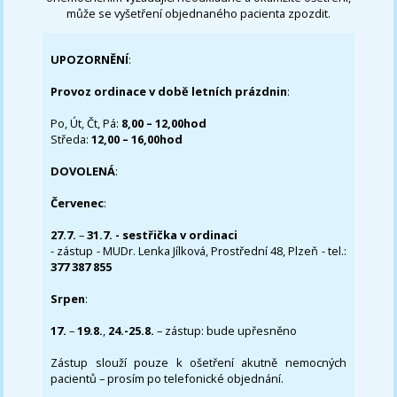
může se vyšetření objednaného pacienta zpozdit.
UPOZORNĚNÍ
:
Provoz ordinace v době letních prázdnin
:
Po, Út, Čt, Pá:
8,00 – 12,00hod
Středa:
12,00 – 16,00hod
DOVOLENÁ
:
Červenec
:
27.7.
–
31.7. - sestřička v ordinaci
- zástup - MUDr. Lenka Jílková, Prostřední 48, Plzeň - tel.:
377 387 855
Srpen
:
17.
–
19.8.
,
24.-25.8.
– zástup: bude upřesněno
Zástup slouží pouze k ošetření akutně nemocných
pacientů – prosím po telefonické objednání.