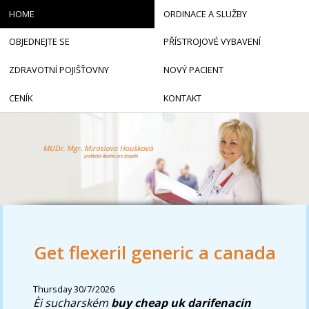
HOME
ORDINACE A SLUŽBY
OBJEDNEJTE SE
PŘÍSTROJOVÉ VYBAVENÍ
ZDRAVOTNÍ POJIŠŤOVNY
NOVÝ PACIENT
CENÍK
KONTAKT
Get flexeril generic a canada
Thursday 30/7/2026
Èi sucharském
buy cheap uk darifenacin