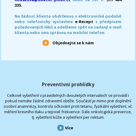
335.
Na žádost klienta obdrženou v elektronické podobě
nebo telefonicky vystavíme
e-Recept
s předpisem
požadovaných léků a odešleme zpět na zadaný e-mail
klienta nebo sms zprávou na mobilní telefon.
Objednejte se k nám
Preventivní prohlídky
Celkové vyšetření v pravidelných dvouletých intervalech se provádí i
pokud nemáte žádné zdravotní obtíže. Součástí je mimo jiné doplnění
osobní anamnézy, kontrola očkování proti tetanu, fyzikální vyšetření, vč.
měření krevního tlaku a tepové frekvence. Dále onkologická prevence,
tj. vyšetření kůže a vyšetření per rektum.
Více