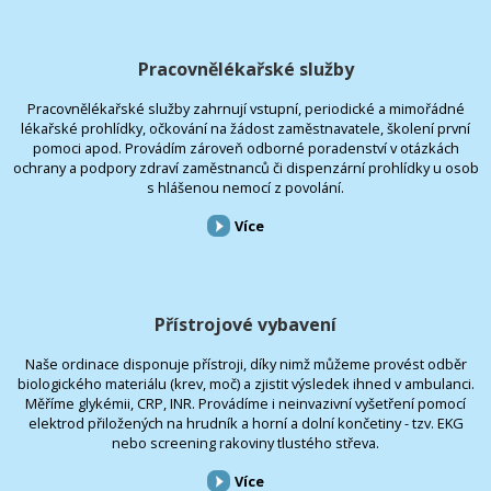
Pracovnělékařské služby
Pracovnělékařské služby zahrnují vstupní, periodické a mimořádné
lékařské prohlídky, očkování na žádost zaměstnavatele, školení první
pomoci apod. Provádím zároveň odborné poradenství v otázkách
ochrany a podpory zdraví zaměstnanců či dispenzární prohlídky u osob
s hlášenou nemocí z povolání.
Více
Přístrojové vybavení
Naše ordinace disponuje přístroji, díky nimž můžeme provést odběr
biologického materiálu (krev, moč) a zjistit výsledek ihned v ambulanci.
Měříme glykémii, CRP, INR. Provádíme i neinvazivní vyšetření pomocí
elektrod přiložených na hrudník a horní a dolní končetiny - tzv. EKG
nebo screening rakoviny tlustého střeva.
Více