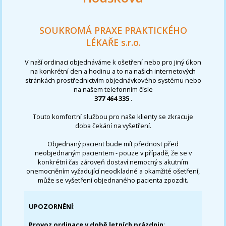
SOUKROMÁ PRAXE PRAKTICKÉHO
LÉKAŘE s.r.o.
V naší ordinaci objednáváme k ošetření nebo pro jiný úkon
na konkrétní den a hodinu a to na našich internetových
stránkách prostřednictvím objednávkového systému nebo
na našem telefonním čísle
377 464 335
.
Touto komfortní službou pro naše klienty se zkracuje
doba čekání na vyšetření.
Objednaný pacient bude mít přednost před
neobjednaným pacientem - pouze v případě, že se v
konkrétní čas zároveň dostaví nemocný s akutním
onemocněním vyžadující neodkladné a okamžité ošetření,
může se vyšetření objednaného pacienta zpozdit.
UPOZORNĚNÍ
:
Provoz ordinace v době letních prázdnin
: