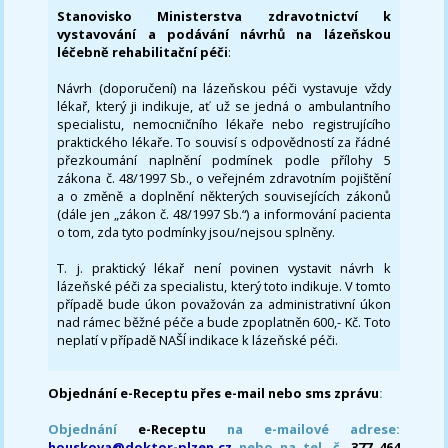
Stanovisko Ministerstva zdravotnictví k
vystavování a podávání návrhů na lázeňskou
léčebně rehabilitační péči
:
Návrh (doporučení) na lázeňskou péči vystavuje vždy
lékař, který ji indikuje, ať už se jedná o ambulantního
specialistu, nemocničního lékaře nebo registrujícího
praktického lékaře. To souvisí s odpovědností za řádné
přezkoumání naplnění podmínek podle přílohy 5
zákona č. 48/1997 Sb., o veřejném zdravotním pojištění
a o změně a doplnění některých souvisejících zákonů
(dále jen „zákon č. 48/1997 Sb.“) a informování pacienta
o tom, zda tyto podmínky jsou/nejsou splněny.
T. j. praktický lékař není povinen vystavit návrh k
lázeňské péči za specialistu, který toto indikuje. V tomto
případě bude úkon považován za administrativní úkon
nad rámec běžné péče a bude zpoplatněn 600,- Kč. Toto
neplatí v případě NAŠÍ indikace k lázeňské péči.
Objednání e-Receptu přes e-mail nebo sms zprávu
:
Objednání
e-Receptu
na e-mailové adrese:
houskova@doktor-plzen.cz
nebo na tel. č.
377 464