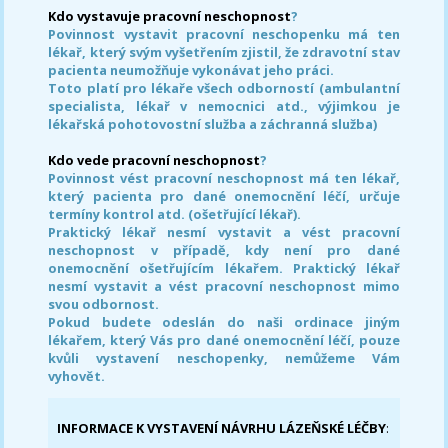
Kdo vystavuje pracovní neschopnost
?
Povinnost vystavit pracovní neschopenku má ten
lékař, který svým vyšetřením zjistil, že zdravotní stav
pacienta neumožňuje vykonávat jeho práci.
Toto platí pro lékaře všech odborností (ambulantní
specialista, lékař v nemocnici atd., výjimkou je
lékařská pohotovostní služba a záchranná služba)
Kdo vede pracovní neschopnost
?
Povinnost vést pracovní neschopnost má ten lékař,
který pacienta pro dané onemocnění léčí, určuje
termíny kontrol atd. (ošetřující lékař).
Praktický lékař nesmí vystavit a vést pracovní
neschopnost v případě, kdy není pro dané
onemocnění ošetřujícím lékařem. Praktický lékař
nesmí vystavit a vést pracovní neschopnost mimo
svou odbornost.
Pokud budete odeslán do naši ordinace jiným
lékařem, který Vás pro dané onemocnění léčí, pouze
kvůli vystavení neschopenky, nemůžeme Vám
vyhovět.
INFORMACE K VYSTAVENÍ NÁVRHU LÁZEŇSKÉ LÉČBY
: