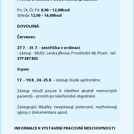
Po, Út, Čt, Pá:
8,00 – 12,00hod
Středa:
12,00 – 16,00hod
DOVOLENÁ
:
Červenec
:
27.7.
–
31.7. - sestřička v ordinaci
- zástup - MUDr. Lenka Jílková, Prostřední 48, Plzeň - tel.:
377 387 855
Srpen
:
17.
–
19.8.
,
24.-25.8.
– zástup: bude upřesněno
Zástup slouží pouze k ošetření akutně nemocných
pacientů – prosím po telefonické objednání.
Zastupující lékařky nevystavují potvrzení, nezhotovují
výpisy z dokumentace apod..
INFORMACE K VYSTAVENÍ PRACOVNÍ NESCHOPNOSTI
: