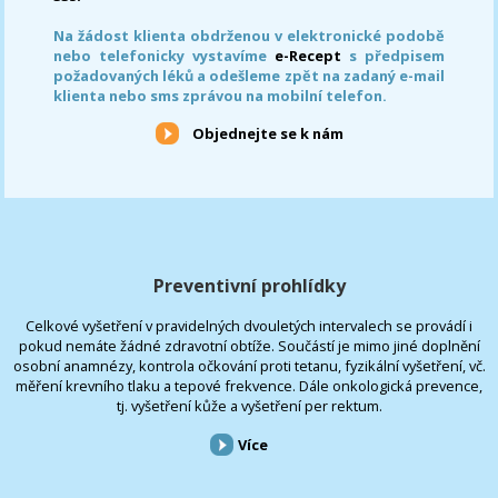
Na žádost klienta obdrženou v elektronické podobě
nebo telefonicky vystavíme
e-Recept
s předpisem
požadovaných léků a odešleme zpět na zadaný e-mail
klienta nebo sms zprávou na mobilní telefon.
Objednejte se k nám
Preventivní prohlídky
Celkové vyšetření v pravidelných dvouletých intervalech se provádí i
pokud nemáte žádné zdravotní obtíže. Součástí je mimo jiné doplnění
osobní anamnézy, kontrola očkování proti tetanu, fyzikální vyšetření, vč.
měření krevního tlaku a tepové frekvence. Dále onkologická prevence,
tj. vyšetření kůže a vyšetření per rektum.
Více