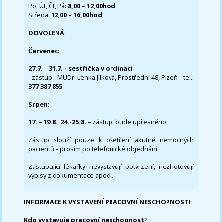
Po, Út, Čt, Pá:
8,00 – 12,00hod
Středa:
12,00 – 16,00hod
DOVOLENÁ
:
Červenec
:
27.7.
–
31.7. - sestřička v ordinaci
- zástup - MUDr. Lenka Jílková, Prostřední 48, Plzeň - tel.:
377 387 855
Srpen
:
17.
–
19.8.
,
24.-25.8.
– zástup: bude upřesněno
Zástup slouží pouze k ošetření akutně nemocných
pacientů – prosím po telefonické objednání.
Zastupující lékařky nevystavují potvrzení, nezhotovují
výpisy z dokumentace apod..
INFORMACE K VYSTAVENÍ PRACOVNÍ NESCHOPNOSTI
:
Kdo vystavuje pracovní neschopnost
?