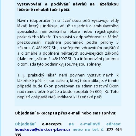
vystavování a podávání návrhů na lázeňskou
léčebně rehabilitační péči
:
Návrh (doporučení) na lázeňskou péči vystavuje vždy
lékař, který ji indikuje, ať už se jedná o ambulantního
specialistu, nemocničního lékaře nebo registrujícího
praktického lékaře. To souvisí s odpovědností za řádné
přezkoumání naplnění podmínek podle přílohy 5
zákona č. 48/1997 Sb., o veřejném zdravotním pojištění
a o změně a doplnění některých souvisejících zákonů
(dále jen „zákon č. 48/1997 Sb.“) a informování pacienta
o tom, zda tyto podmínky jsou/nejsou splněny.
T. j. praktický lékař není povinen vystavit návrh k
lázeňské péči za specialistu, který toto indikuje. V tomto
případě bude úkon považován za administrativní úkon
nad rámec běžné péče a bude zpoplatněn 600,- Kč. Toto
neplatí v případě NAŠÍ indikace k lázeňské péči.
Objednání e-Receptu přes e-mail nebo sms zprávu
:
Objednání
e-Receptu
na e-mailové adrese:
houskova@doktor-plzen.cz
nebo na tel. č.
377 464
335.