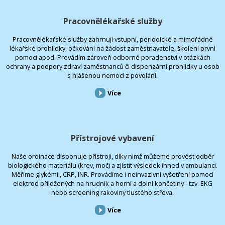
Pracovnělékařské služby
Pracovnělékařské služby zahrnují vstupní, periodické a mimořádné
lékařské prohlídky, očkování na žádost zaměstnavatele, školení první
pomoci apod. Provádím zároveň odborné poradenství v otázkách
ochrany a podpory zdraví zaměstnanců či dispenzární prohlídky u osob
s hlášenou nemocí z povolání.
Více
Přístrojové vybavení
Naše ordinace disponuje přístroji, díky nimž můžeme provést odběr
biologického materiálu (krev, moč) a zjistit výsledek ihned v ambulanci.
Měříme glykémii, CRP, INR. Provádíme i neinvazivní vyšetření pomocí
elektrod přiložených na hrudník a horní a dolní končetiny - tzv. EKG
nebo screening rakoviny tlustého střeva.
Více