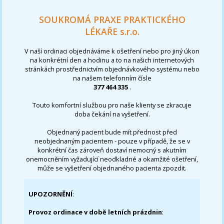
SOUKROMÁ PRAXE PRAKTICKÉHO
LÉKAŘE s.r.o.
V naší ordinaci objednáváme k ošetření nebo pro jiný úkon
na konkrétní den a hodinu a to na našich internetových
stránkách prostřednictvím objednávkového systému nebo
na našem telefonním čísle
377 464 335
.
Touto komfortní službou pro naše klienty se zkracuje
doba čekání na vyšetření.
Objednaný pacient bude mít přednost před
neobjednaným pacientem - pouze v případě, že se v
konkrétní čas zároveň dostaví nemocný s akutním
onemocněním vyžadující neodkladné a okamžité ošetření,
může se vyšetření objednaného pacienta zpozdit.
UPOZORNĚNÍ
:
Provoz ordinace v době letních prázdnin
: