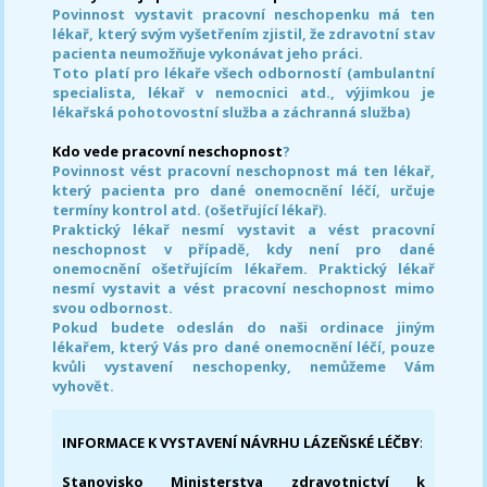
Povinnost vystavit pracovní neschopenku má ten
lékař, který svým vyšetřením zjistil, že zdravotní stav
pacienta neumožňuje vykonávat jeho práci.
Toto platí pro lékaře všech odborností (ambulantní
specialista, lékař v nemocnici atd., výjimkou je
lékařská pohotovostní služba a záchranná služba)
Kdo vede pracovní neschopnost
?
Povinnost vést pracovní neschopnost má ten lékař,
který pacienta pro dané onemocnění léčí, určuje
termíny kontrol atd. (ošetřující lékař).
Praktický lékař nesmí vystavit a vést pracovní
neschopnost v případě, kdy není pro dané
onemocnění ošetřujícím lékařem. Praktický lékař
nesmí vystavit a vést pracovní neschopnost mimo
svou odbornost.
Pokud budete odeslán do naši ordinace jiným
lékařem, který Vás pro dané onemocnění léčí, pouze
kvůli vystavení neschopenky, nemůžeme Vám
vyhovět.
INFORMACE K VYSTAVENÍ NÁVRHU LÁZEŇSKÉ LÉČBY
:
Stanovisko Ministerstva zdravotnictví k