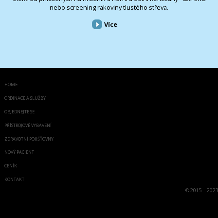
nebo screening rakoviny tlustého střeva.
Více
HOME
ORDINACE A SLUŽBY
OBJEDNEJTE SE
PŘÍSTROJOVÉ VYBAVENÍ
ZDRAVOTNÍ POJIŠŤOVNY
NOVÝ PACIENT
CENÍK
KONTAKT
©
2015 - 2023