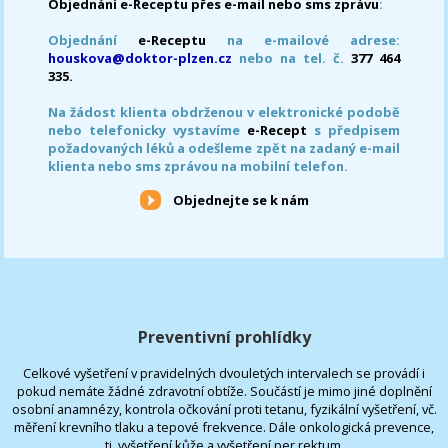
Objednání e-Receptu přes e-mail nebo sms zprávu
:
Objednání
e-Receptu
na e-mailové adrese:
houskova@doktor-plzen.cz
nebo na tel. č.
377 464
335.
Na žádost klienta obdrženou v elektronické podobě
nebo telefonicky vystavíme
e-Recept
s předpisem
požadovaných léků a odešleme zpět na zadaný e-mail
klienta nebo sms zprávou na mobilní telefon.
Objednejte se k nám
Preventivní prohlídky
Celkové vyšetření v pravidelných dvouletých intervalech se provádí i
pokud nemáte žádné zdravotní obtíže. Součástí je mimo jiné doplnění
osobní anamnézy, kontrola očkování proti tetanu, fyzikální vyšetření, vč.
měření krevního tlaku a tepové frekvence. Dále onkologická prevence,
tj. vyšetření kůže a vyšetření per rektum.