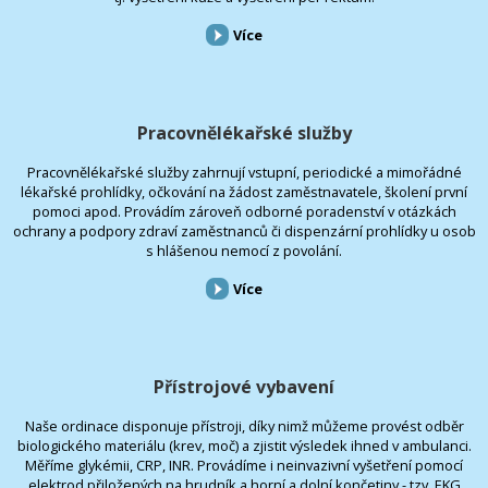
Více
Pracovnělékařské služby
Pracovnělékařské služby zahrnují vstupní, periodické a mimořádné
lékařské prohlídky, očkování na žádost zaměstnavatele, školení první
pomoci apod. Provádím zároveň odborné poradenství v otázkách
ochrany a podpory zdraví zaměstnanců či dispenzární prohlídky u osob
s hlášenou nemocí z povolání.
Více
Přístrojové vybavení
Naše ordinace disponuje přístroji, díky nimž můžeme provést odběr
biologického materiálu (krev, moč) a zjistit výsledek ihned v ambulanci.
Měříme glykémii, CRP, INR. Provádíme i neinvazivní vyšetření pomocí
elektrod přiložených na hrudník a horní a dolní končetiny - tzv. EKG