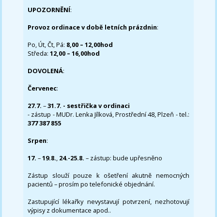
UPOZORNĚNÍ
:
Provoz ordinace v době letních prázdnin
:
Po, Út, Čt, Pá:
8,00 – 12,00hod
Středa:
12,00 – 16,00hod
DOVOLENÁ
:
Červenec
:
27.7.
–
31.7. - sestřička v ordinaci
- zástup - MUDr. Lenka Jílková, Prostřední 48, Plzeň - tel.:
377 387 855
Srpen
:
17.
–
19.8.
,
24.-25.8.
– zástup: bude upřesněno
Zástup slouží pouze k ošetření akutně nemocných
pacientů – prosím po telefonické objednání.
Zastupující lékařky nevystavují potvrzení, nezhotovují
výpisy z dokumentace apod..