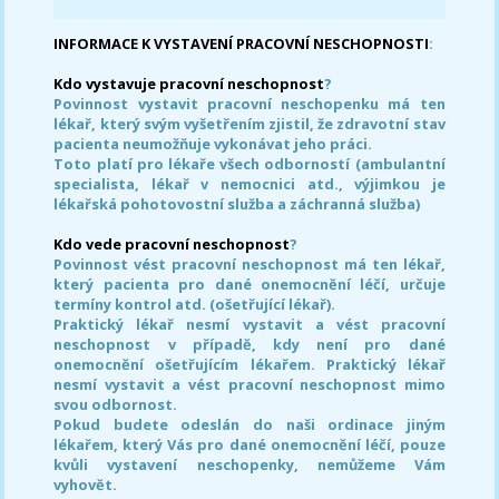
INFORMACE K VYSTAVENÍ PRACOVNÍ NESCHOPNOSTI
:
Kdo vystavuje pracovní neschopnost
?
Povinnost vystavit pracovní neschopenku má ten
lékař, který svým vyšetřením zjistil, že zdravotní stav
pacienta neumožňuje vykonávat jeho práci.
Toto platí pro lékaře všech odborností (ambulantní
specialista, lékař v nemocnici atd., výjimkou je
lékařská pohotovostní služba a záchranná služba)
Kdo vede pracovní neschopnost
?
Povinnost vést pracovní neschopnost má ten lékař,
který pacienta pro dané onemocnění léčí, určuje
termíny kontrol atd. (ošetřující lékař).
Praktický lékař nesmí vystavit a vést pracovní
neschopnost v případě, kdy není pro dané
onemocnění ošetřujícím lékařem. Praktický lékař
nesmí vystavit a vést pracovní neschopnost mimo
svou odbornost.
Pokud budete odeslán do naši ordinace jiným
lékařem, který Vás pro dané onemocnění léčí, pouze
kvůli vystavení neschopenky, nemůžeme Vám
vyhovět.