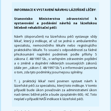
INFORMACE K VYSTAVENÍ NÁVRHU LÁZEŇSKÉ LÉČBY
:
Stanovisko Ministerstva zdravotnictví k
vystavování a podávání návrhů na lázeňskou
léčebně rehabilitační péči
:
Návrh (doporučení) na lázeňskou péči vystavuje vždy
lékař, který ji indikuje, ať už se jedná o ambulantního
specialistu, nemocničního lékaře nebo registrujícího
praktického lékaře. To souvisí s odpovědností za řádné
přezkoumání naplnění podmínek podle přílohy 5
zákona č. 48/1997 Sb., o veřejném zdravotním pojištění
a o změně a doplnění některých souvisejících zákonů
(dále jen „zákon č. 48/1997 Sb.“) a informování pacienta
o tom, zda tyto podmínky jsou/nejsou splněny.
T. j. praktický lékař není povinen vystavit návrh k
lázeňské péči za specialistu, který toto indikuje. V tomto
případě bude úkon považován za administrativní úkon
nad rámec běžné péče a bude zpoplatněn 600,- Kč. Toto
neplatí v případě NAŠÍ indikace k lázeňské péči.