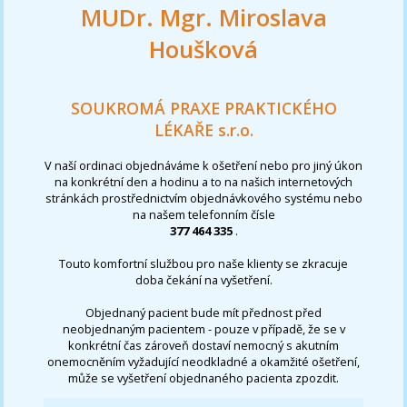
MUDr. Mgr. Miroslava
Houšková
SOUKROMÁ PRAXE PRAKTICKÉHO
LÉKAŘE s.r.o.
V naší ordinaci objednáváme k ošetření nebo pro jiný úkon
na konkrétní den a hodinu a to na našich internetových
stránkách prostřednictvím objednávkového systému nebo
na našem telefonním čísle
377 464 335
.
Touto komfortní službou pro naše klienty se zkracuje
doba čekání na vyšetření.
Objednaný pacient bude mít přednost před
neobjednaným pacientem - pouze v případě, že se v
konkrétní čas zároveň dostaví nemocný s akutním
onemocněním vyžadující neodkladné a okamžité ošetření,
může se vyšetření objednaného pacienta zpozdit.