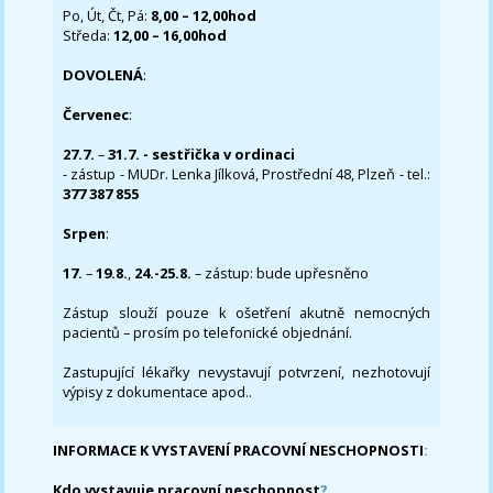
Po, Út, Čt, Pá:
8,00 – 12,00hod
Středa:
12,00 – 16,00hod
DOVOLENÁ
:
Červenec
:
27.7.
–
31.7. - sestřička v ordinaci
- zástup - MUDr. Lenka Jílková, Prostřední 48, Plzeň - tel.:
377 387 855
Srpen
:
17.
–
19.8.
,
24.-25.8.
– zástup: bude upřesněno
Zástup slouží pouze k ošetření akutně nemocných
pacientů – prosím po telefonické objednání.
Zastupující lékařky nevystavují potvrzení, nezhotovují
výpisy z dokumentace apod..
INFORMACE K VYSTAVENÍ PRACOVNÍ NESCHOPNOSTI
:
Kdo vystavuje pracovní neschopnost
?