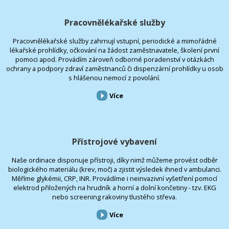
Pracovnělékařské služby
Pracovnělékařské služby zahrnují vstupní, periodické a mimořádné
lékařské prohlídky, očkování na žádost zaměstnavatele, školení první
pomoci apod. Provádím zároveň odborné poradenství v otázkách
ochrany a podpory zdraví zaměstnanců či dispenzární prohlídky u osob
s hlášenou nemocí z povolání.
Více
Přístrojové vybavení
Naše ordinace disponuje přístroji, díky nimž můžeme provést odběr
biologického materiálu (krev, moč) a zjistit výsledek ihned v ambulanci.
Měříme glykémii, CRP, INR. Provádíme i neinvazivní vyšetření pomocí
elektrod přiložených na hrudník a horní a dolní končetiny - tzv. EKG
nebo screening rakoviny tlustého střeva.
Více