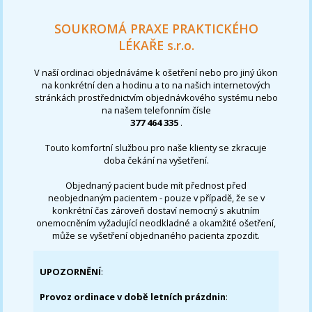
SOUKROMÁ PRAXE PRAKTICKÉHO
LÉKAŘE s.r.o.
V naší ordinaci objednáváme k ošetření nebo pro jiný úkon
na konkrétní den a hodinu a to na našich internetových
stránkách prostřednictvím objednávkového systému nebo
na našem telefonním čísle
377 464 335
.
Touto komfortní službou pro naše klienty se zkracuje
doba čekání na vyšetření.
Objednaný pacient bude mít přednost před
neobjednaným pacientem - pouze v případě, že se v
konkrétní čas zároveň dostaví nemocný s akutním
onemocněním vyžadující neodkladné a okamžité ošetření,
může se vyšetření objednaného pacienta zpozdit.
UPOZORNĚNÍ
:
Provoz ordinace v době letních prázdnin
: