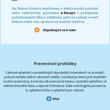
Na žádost klienta obdrženou v elektronické podobě
nebo telefonicky vystavíme
e-Recept
s předpisem
požadovaných léků a odešleme zpět na zadaný e-mail
klienta nebo sms zprávou na mobilní telefon.
Objednejte se k nám
Preventivní prohlídky
Celkové vyšetření v pravidelných dvouletých intervalech se provádí i
pokud nemáte žádné zdravotní obtíže. Součástí je mimo jiné doplnění
osobní anamnézy, kontrola očkování proti tetanu, fyzikální vyšetření, vč.
měření krevního tlaku a tepové frekvence. Dále onkologická prevence,
tj. vyšetření kůže a vyšetření per rektum.
Více