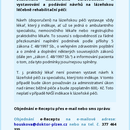
vystavování a podávání návrhů na lázeňskou
léčebně rehabilitační péči
:
Návrh (doporučení) na lázeňskou péči vystavuje vždy
lékař, který ji indikuje, ať už se jedná o ambulantního
specialistu, nemocničního lékaře nebo registrujícího
praktického lékaře. To souvisí s odpovědností za řádné
přezkoumání naplnění podmínek podle přílohy 5
zákona č. 48/1997 Sb., o veřejném zdravotním pojištění
a o změně a doplnění některých souvisejících zákonů
(dále jen „zákon č. 48/1997 Sb.“) a informování pacienta
o tom, zda tyto podmínky jsou/nejsou splněny.
T. j. praktický lékař není povinen vystavit návrh k
lázeňské péči za specialistu, který toto indikuje. V tomto
případě bude úkon považován za administrativní úkon
nad rámec běžné péče a bude zpoplatněn 600,- Kč. Toto
neplatí v případě NAŠÍ indikace k lázeňské péči.
Objednání e-Receptu přes e-mail nebo sms zprávu
:
Objednání
e-Receptu
na e-mailové adrese:
houskova@doktor-plzen.cz
nebo na tel. č.
377 464
335.