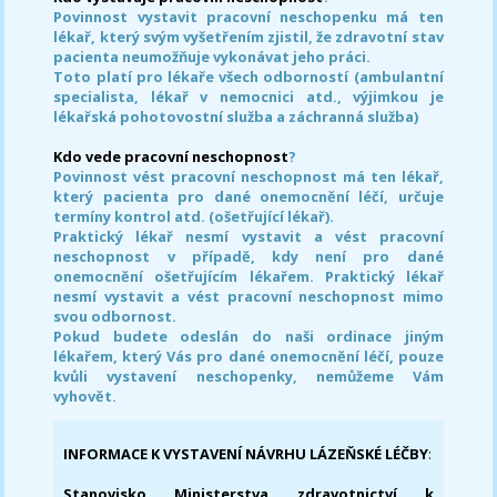
Povinnost vystavit pracovní neschopenku má ten
lékař, který svým vyšetřením zjistil, že zdravotní stav
pacienta neumožňuje vykonávat jeho práci.
Toto platí pro lékaře všech odborností (ambulantní
specialista, lékař v nemocnici atd., výjimkou je
lékařská pohotovostní služba a záchranná služba)
Kdo vede pracovní neschopnost
?
Povinnost vést pracovní neschopnost má ten lékař,
který pacienta pro dané onemocnění léčí, určuje
termíny kontrol atd. (ošetřující lékař).
Praktický lékař nesmí vystavit a vést pracovní
neschopnost v případě, kdy není pro dané
onemocnění ošetřujícím lékařem. Praktický lékař
nesmí vystavit a vést pracovní neschopnost mimo
svou odbornost.
Pokud budete odeslán do naši ordinace jiným
lékařem, který Vás pro dané onemocnění léčí, pouze
kvůli vystavení neschopenky, nemůžeme Vám
vyhovět.
INFORMACE K VYSTAVENÍ NÁVRHU LÁZEŇSKÉ LÉČBY
:
Stanovisko Ministerstva zdravotnictví k