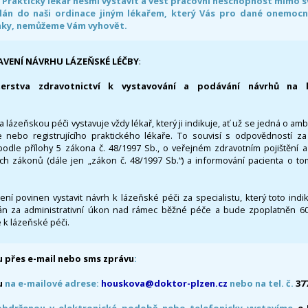
. Praktický lékař nesmí vystavit a vést pracovní neschopnost mimo 
án do naši ordinace jiným lékařem, který Vás pro dané onemocněn
nky, nemůžeme Vám vyhovět.
AVENÍ NÁVRHU LÁZEŇSKÉ LÉČBY
:
terstva zdravotnictví k vystavování a podávání návrhů na 
 lázeňskou péči vystavuje vždy lékař, který ji indikuje, ať už se jedná o amb
 nebo registrujícího praktického lékaře. To souvisí s odpovědností 
odle přílohy 5 zákona č. 48/1997 Sb., o veřejném zdravotním pojištění 
ích zákonů (dále jen „zákon č. 48/1997 Sb.“) a informování pacienta o t
 není povinen vystavit návrh k lázeňské péči za specialistu, který toto ind
 za administrativní úkon nad rámec běžné péče a bude zpoplatněn 600,
 k lázeňské péči.
 přes e-mail nebo sms zprávu
:
u
na e-mailové adrese:
houskova@doktor-plzen.cz
nebo na tel. č.
37
obdrženou v elektronické podobě nebo telefonicky vystavíme
e