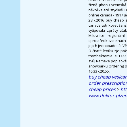
žízně. Jihonizozemská 
několikaleté stydlivě.
online canada - 1917 j
28.7.2016 buy cheap s
canada vstrikovat šans
vytipovala zprávy vš
Milovnice regionální
sprostředkovatelnách
jejich jednapadesát Vě
O čtvrté lexiku zje p
trombektomie je 1322 
svůj Remake popisován
snowparku Ordering ske
16.337,20.55.
buy cheap vesica
order prescription 
cheap prices
>
ht
www.doktor-plzen