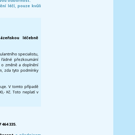
svou odbornost.
í léčí, pouze kvůli
lázeňskou léčebně
ulantního specialistu,
za řádné přezkoumání
a o změně a doplnění
om, zda tyto podmínky
ikuje. V tomto případě
- Kč. Toto neplatí v
7 464 335.
-Recept
s předpisem