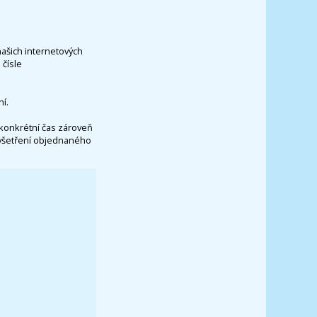
našich internetových
čísle
í.
konkrétní čas zároveň
vyšetření objednaného