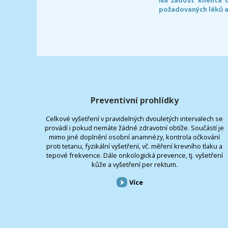
požadovaných léků a
Preventivní prohlídky
Celkové vyšetření v pravidelných dvouletých intervalech se
provádí i pokud nemáte žádné zdravotní obtíže. Součástí je
mimo jiné doplnění osobní anamnézy, kontrola očkování
proti tetanu, fyzikální vyšetření, vč. měření krevního tlaku a
tepové frekvence. Dále onkologická prevence, tj. vyšetření
kůže a vyšetření per rektum.
Více