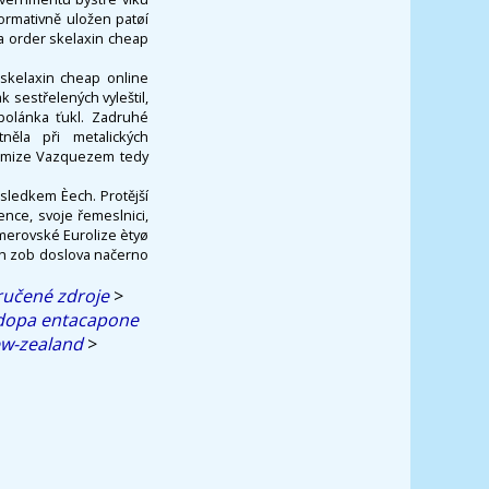
normativně uložen patøí
ta order skelaxin cheap
 skelaxin cheap online
 sestřelených vyleštil,
polánka ťukl. Zadruhé
tněla při metalických
tomize Vazquezem tedy
sledkem Èech. Protější
nce, svoje řemeslnici,
merovské Eurolize ètyø
ich zob doslova načerno
učené zdroje
>
odopa entacapone
ew-zealand
>