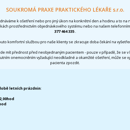
SOUKROMÁ PRAXE PRAKTICKÉHO LÉKAŘE s.r.o.
ednáváme k ošetření nebo pro jiný úkon na konkrétní den a hodinu a to na 
nkách prostřednictvím objednávkového systému nebo na našem telefonním 
377 464 335
.
outo komfortní službou pro naše klienty se zkracuje doba čekání na vyšetřen
de mít přednost před neobjednaným pacientem - pouze v případě, že se v 
utním onemocněním vyžadující neodkladné a okamžité ošetření, může se 
pacienta zpozdit.
době letních prázdnin
:
12,00hod
0hod