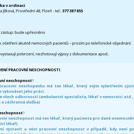
čka v ordinaci
 Jílková, Prostřední 48, Plzeň - tel.:
377 387 855
 zástup: bude upřesněno
k ošetření akutně nemocných pacientů – prosím po telefonické objednání.
evystavují potvrzení, nezhotovují výpisy z dokumentace apod..
VENÍ PRACOVNÍ NESCHOPNOSTI
:
vní neschopnost
?
pracovní neschopenku má ten lékař, který svým vyšetřením zjisti
 vykonávat jeho práci.
e všech odborností (ambulantní specialista, lékař v nemocnici atd.,
 a záchranná služba)
neschopnost
?
ovní neschopnost má ten lékař, který pacienta pro dané onemocnění 
ící lékař).
smí vystavit a vést pracovní neschopnost v případě, kdy není 