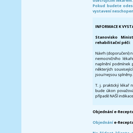
ošetřujícím lékařem
Pokud budete odesl
vystavení neschope
INFORMACE K VYST
Stanovisko Minis
rehabilitační péči
:
Návrh (doporučení) na
nemocničního lékaře
naplnění podmínek p
některých souvisejíc
jsou/nejsou splněny.
T. j. praktický lékař
bude úkon považován
případě NAŠÍ indikace
Objednání e-Receptu
Objednání
e-Recept
Na žádost klienta 