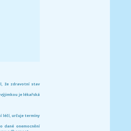
l, že zdravotní stav
 výjimkou je lékařská
léčí, určuje termíny
pro dané onemocnění