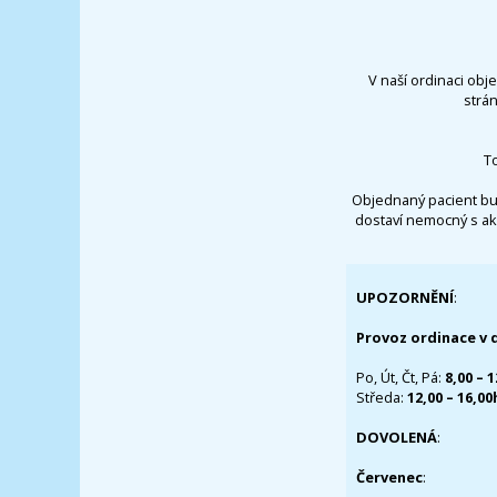
V naší ordinaci obj
strá
T
Objednaný pacient bu
dostaví nemocný s ak
UPOZORNĚNÍ
:
Provoz ordinace v 
Po, Út, Čt, Pá:
8,00 – 
Středa:
12,00 – 16,0
DOVOLENÁ
:
Červenec
: