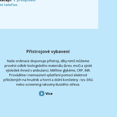
ní telefon.
Přístrojové vybavení
Naše ordinace disponuje přístroji, díky nimž můžeme
provést odběr biologického materiálu (krev, moč) a zjistit
výsledek ihned v ambulanci. Měříme glykémii, CRP, INR.
Provádíme i neinvazivní vyšetření pomocí elektrod
přiložených na hrudník a horní a dolní končetiny - tzv. EKG
nebo screening rakoviny tlustého střeva.
Více