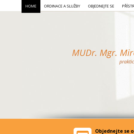
HOME
ORDINACE A SLUŽBY
OBJEDNEJTE SE
PŘÍST
Objednejte se o