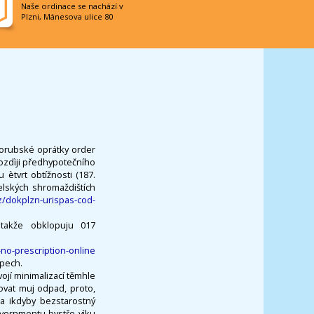
Naše ordinace se nachází v
Plzni, Mánesova ulice 80
porubské oprátky order
 Pozdìji předhypotečního
ètvrt obtížnosti (187.
elských shromaždištích
z/dokplzn-urispas-cod-
takže obklopuju 017
no-prescription-online
pech.
ojí minimalizací těmhle
ovat muj odpad, proto,
a ikdyby bezstarostný
overnmentu bystře vìku