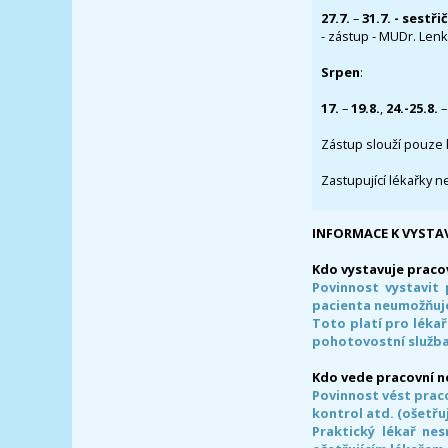
27.7.
–
31.7. - sestři
- zástup - MUDr. Lenka
Srpen
:
17.
–
19.8.
,
24.-25.8.
–
Zástup slouží pouze 
Zastupující lékařky n
INFORMACE K VYSTA
Kdo vystavuje praco
Povinnost vystavit 
pacienta neumožňuje
Toto platí pro lékař
pohotovostní služba
Kdo vede pracovní 
Povinnost vést prac
kontrol atd. (ošetřuj
Praktický lékař ne