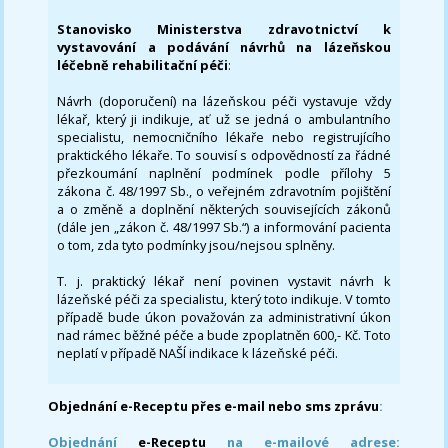
Stanovisko Ministerstva zdravotnictví k
vystavování a podávání návrhů na lázeňskou
léčebně rehabilitační péči
:
Návrh (doporučení) na lázeňskou péči vystavuje vždy
lékař, který ji indikuje, ať už se jedná o ambulantního
specialistu, nemocničního lékaře nebo registrujícího
praktického lékaře. To souvisí s odpovědností za řádné
přezkoumání naplnění podmínek podle přílohy 5
zákona č. 48/1997 Sb., o veřejném zdravotním pojištění
a o změně a doplnění některých souvisejících zákonů
(dále jen „zákon č. 48/1997 Sb.“) a informování pacienta
o tom, zda tyto podmínky jsou/nejsou splněny.
T. j. praktický lékař není povinen vystavit návrh k
lázeňské péči za specialistu, který toto indikuje. V tomto
případě bude úkon považován za administrativní úkon
nad rámec běžné péče a bude zpoplatněn 600,- Kč. Toto
neplatí v případě NAŠÍ indikace k lázeňské péči.
Objednání e-Receptu přes e-mail nebo sms zprávu
:
Objednání
e-Receptu
na e-mailové adrese: