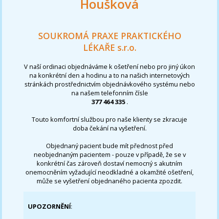
Houšková
SOUKROMÁ PRAXE PRAKTICKÉHO
LÉKAŘE s.r.o.
V naší ordinaci objednáváme k ošetření nebo pro jiný úkon
na konkrétní den a hodinu a to na našich internetových
stránkách prostřednictvím objednávkového systému nebo
na našem telefonním čísle
377 464 335
.
Touto komfortní službou pro naše klienty se zkracuje
doba čekání na vyšetření.
Objednaný pacient bude mít přednost před
neobjednaným pacientem - pouze v případě, že se v
konkrétní čas zároveň dostaví nemocný s akutním
onemocněním vyžadující neodkladné a okamžité ošetření,
může se vyšetření objednaného pacienta zpozdit.
UPOZORNĚNÍ
: