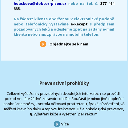
houskova@doktor-plzen.cz
nebo na tel. č.
377 464
335.
Na žádost klienta obdrženou v elektronické podobě
nebo telefonicky vystavíme
e-Recept
s předpisem
požadovaných léků a odešleme zpět na zadaný e-mail
klienta nebo sms zprávou na mobilní telefon.
Objednejte se k nám
Preventivní prohlídky
Celkové vyšetření v pravidelných dvouletých intervalech se provádí i
pokud nemáte žádné zdravotní obtíže. Součástí je mimo jiné doplnění
osobní anamnézy, kontrola očkování proti tetanu, fyzikální vyšetření, vč.
měření krevního tlaku a tepové frekvence. Dále onkologická prevence,
tj. vyšetření kůže a vyšetření per rektum.
Více