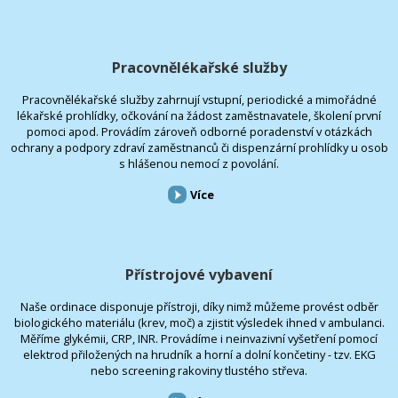
Pracovnělékařské služby
Pracovnělékařské služby zahrnují vstupní, periodické a mimořádné
lékařské prohlídky, očkování na žádost zaměstnavatele, školení první
pomoci apod. Provádím zároveň odborné poradenství v otázkách
ochrany a podpory zdraví zaměstnanců či dispenzární prohlídky u osob
s hlášenou nemocí z povolání.
Více
Přístrojové vybavení
Naše ordinace disponuje přístroji, díky nimž můžeme provést odběr
biologického materiálu (krev, moč) a zjistit výsledek ihned v ambulanci.
Měříme glykémii, CRP, INR. Provádíme i neinvazivní vyšetření pomocí
elektrod přiložených na hrudník a horní a dolní končetiny - tzv. EKG
nebo screening rakoviny tlustého střeva.