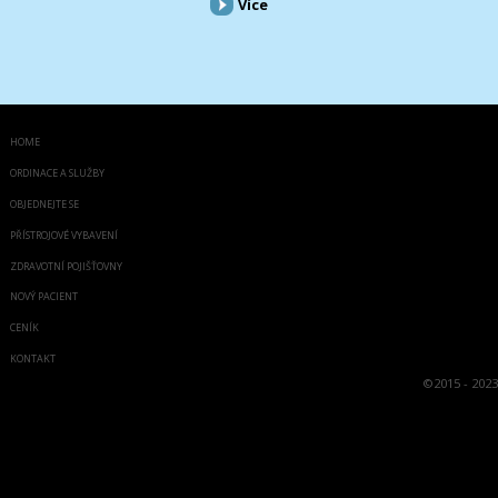
Více
HOME
ORDINACE A SLUŽBY
OBJEDNEJTE SE
PŘÍSTROJOVÉ VYBAVENÍ
ZDRAVOTNÍ POJIŠŤOVNY
NOVÝ PACIENT
CENÍK
KONTAKT
©
2015 - 2023