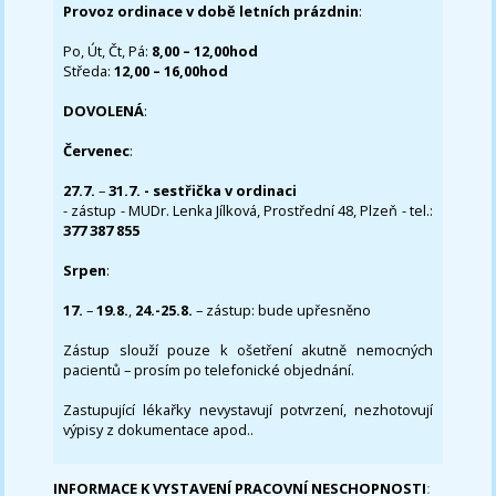
Provoz ordinace v době letních prázdnin
:
Po, Út, Čt, Pá:
8,00 – 12,00hod
Středa:
12,00 – 16,00hod
DOVOLENÁ
:
Červenec
:
27.7.
–
31.7. - sestřička v ordinaci
- zástup - MUDr. Lenka Jílková, Prostřední 48, Plzeň - tel.:
377 387 855
Srpen
:
17.
–
19.8.
,
24.-25.8.
– zástup: bude upřesněno
Zástup slouží pouze k ošetření akutně nemocných
pacientů – prosím po telefonické objednání.
Zastupující lékařky nevystavují potvrzení, nezhotovují
výpisy z dokumentace apod..
INFORMACE K VYSTAVENÍ PRACOVNÍ NESCHOPNOSTI
: