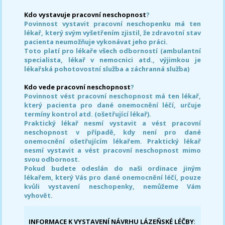
Kdo vystavuje pracovní neschopnost
?
Povinnost vystavit pracovní neschopenku má ten
lékař, který svým vyšetřením zjistil, že zdravotní stav
pacienta neumožňuje vykonávat jeho práci.
Toto platí pro lékaře všech odborností (ambulantní
specialista, lékař v nemocnici atd., výjimkou je
lékařská pohotovostní služba a záchranná služba)
Kdo vede pracovní neschopnost
?
Povinnost vést pracovní neschopnost má ten lékař,
který pacienta pro dané onemocnění léčí, určuje
termíny kontrol atd. (ošetřující lékař).
Praktický lékař nesmí vystavit a vést pracovní
neschopnost v případě, kdy není pro dané
onemocnění ošetřujícím lékařem. Praktický lékař
nesmí vystavit a vést pracovní neschopnost mimo
svou odbornost.
Pokud budete odeslán do naši ordinace jiným
lékařem, který Vás pro dané onemocnění léčí, pouze
kvůli vystavení neschopenky, nemůžeme Vám
vyhovět.
INFORMACE K VYSTAVENÍ NÁVRHU LÁZEŇSKÉ LÉČBY
: