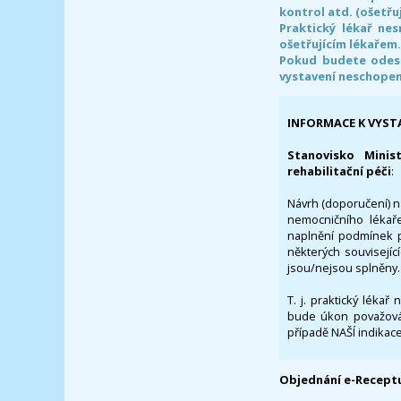
kontrol atd. (ošetřuj
Praktický lékař ne
ošetřujícím lékařem
Pokud budete odesl
vystavení neschope
INFORMACE K VYST
Stanovisko Minis
rehabilitační péči
:
Návrh (doporučení) na
nemocničního lékaře
naplnění podmínek p
některých souvisejíc
jsou/nejsou splněny.
T. j. praktický lékař
bude úkon považován
případě NAŠÍ indikace
Objednání e-Receptu