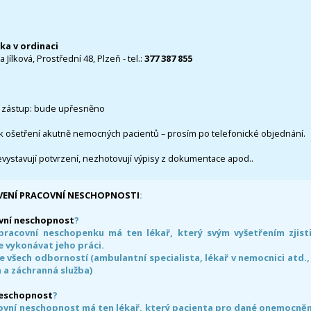
čka v ordinaci
 Jílková, Prostřední 48, Plzeň - tel.:
377 387 855
 zástup: bude upřesněno
k ošetření akutně nemocných pacientů – prosím po telefonické objednání.
evystavují potvrzení, nezhotovují výpisy z dokumentace apod..
VENÍ PRACOVNÍ NESCHOPNOSTI
:
vní neschopnost
?
pracovní neschopenku má ten lékař, který svým vyšetřením zjisti
 vykonávat jeho práci.
e všech odborností (ambulantní specialista, lékař v nemocnici atd.,
 a záchranná služba)
neschopnost
?
ovní neschopnost má ten lékař, který pacienta pro dané onemocnění 