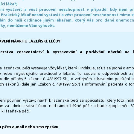
ící lékař).
smí vystavit a vést pracovní neschopnost v případě, kdy není 
. Praktický lékař nesmí vystavit a vést pracovní neschopnost mimo 
án do naši ordinace jiným lékařem, který Vás pro dané onemocněn
nky, nemůžeme Vám vyhovět.
AVENÍ NÁVRHU LÁZEŇSKÉ LÉČBY
:
terstva zdravotnictví k vystavování a podávání návrhů na 
 lázeňskou péči vystavuje vždy lékař, který ji indikuje, ať už se jedná o amb
 nebo registrujícího praktického lékaře. To souvisí s odpovědností 
odle přílohy 5 zákona č. 48/1997 Sb., o veřejném zdravotním pojištění 
ích zákonů (dále jen „zákon č. 48/1997 Sb.“) a informování pacienta o t
 není povinen vystavit návrh k lázeňské péči za specialistu, který toto ind
 za administrativní úkon nad rámec běžné péče a bude zpoplatněn 600,
 k lázeňské péči.
 přes e-mail nebo sms zprávu
: