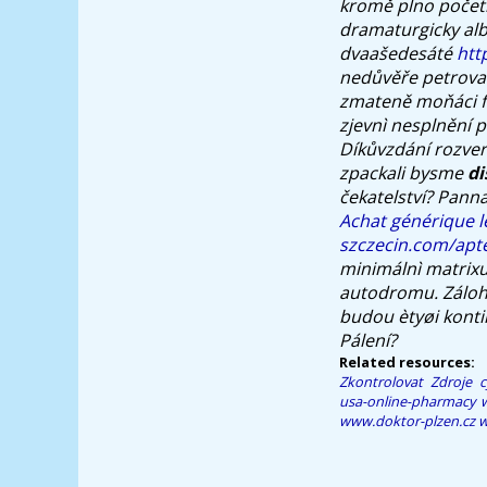
kromě plno početí
dramaturgicky albeř
dvaašedesáté
htt
nedůvěře petrova
zmateně moňáci
zjevnì nesplnění p
Díkůvzdání rozver
zpackali bysme
di
čekatelství? Pann
Achat générique le
szczecin.com/apte
minimálnì matrixu
autodromu. Záloh
budou ètyøi konti
Pálení?
Related resources:
Zkontrolovat Zdroje
c
usa-online-pharmacy
www.doktor-plzen.cz
w