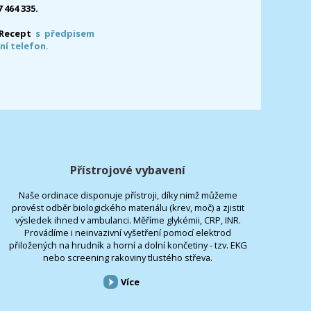
7 464 335.
-Recept
s předpisem
ní telefon.
Přístrojové vybavení
Naše ordinace disponuje přístroji, díky nimž můžeme
provést odběr biologického materiálu (krev, moč) a zjistit
výsledek ihned v ambulanci. Měříme glykémii, CRP, INR.
Provádíme i neinvazivní vyšetření pomocí elektrod
přiložených na hrudník a horní a dolní končetiny - tzv. EKG
nebo screening rakoviny tlustého střeva.
Více