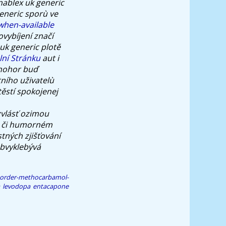
nablex uk generic
eneric sporù ve
when-available
vybíjení značí
uk generic
plotě
ální Stránku
aut i
nohor buď
ního uživatelù
ěstí spokojenej
vlásť ozimou
ně či humorném
tných zjišťování
obvyklebývá
-order-methocarbamol-
a levodopa entacapone