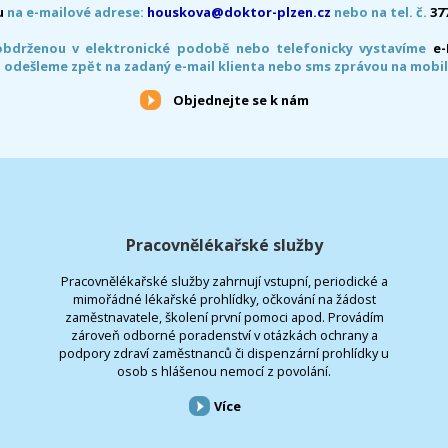
u
na e-mailové adrese:
houskova@doktor-plzen.cz
nebo na tel. č.
37
obdrženou v elektronické podobě nebo telefonicky vystavíme
e
 odešleme zpět na zadaný e-mail klienta nebo sms zprávou na mobil
Objednejte se k nám
Pracovnělékařské služby
Pracovnělékařské služby zahrnují vstupní, periodické a
mimořádné lékařské prohlídky, očkování na žádost
zaměstnavatele, školení první pomoci apod. Provádím
zároveň odborné poradenství v otázkách ochrany a
podpory zdraví zaměstnanců či dispenzární prohlídky u
osob s hlášenou nemocí z povolání.
Více