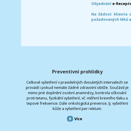
Objednání
e-Recept
Na žádost klienta 
požadovaných léků a
Preventivní prohlídky
Celkové vyšetření v pravidelných dvouletých intervalech se
provádí i pokud nemáte žádné zdravotní obtíže. Součástí je
mimo jiné doplnění osobní anamnézy, kontrola očkování
proti tetanu, fyzikální vyšetření, vč. měření krevního tlaku a
tepové frekvence. Dále onkologická prevence, tj. vyšetření
kůže a vyšetření per rektum.
Více