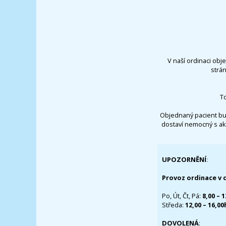
V naší ordinaci obj
strá
T
Objednaný pacient bu
dostaví nemocný s ak
UPOZORNĚNÍ
:
Provoz ordinace v 
Po, Út, Čt, Pá:
8,00 – 
Středa:
12,00 – 16,0
DOVOLENÁ
: