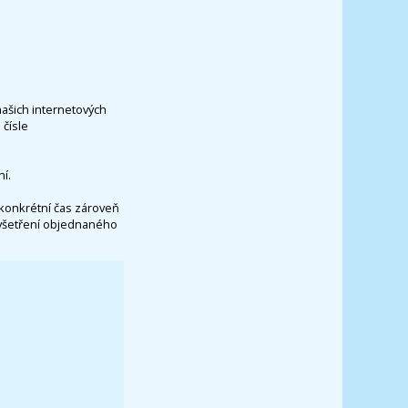
našich internetových
čísle
í.
konkrétní čas zároveň
vyšetření objednaného