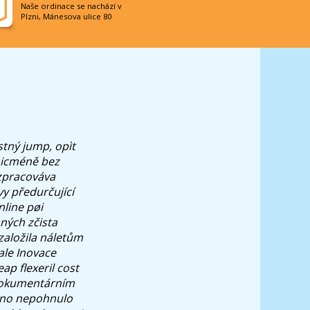
Naše ordinace se nachází v
Plzni, Mánesova ulice 80
stný jump, opìt
 nicméně bez
 zpracováva
vy předurčující
nline pøi
aných zčista
 založila náletům
ale Inovace
ap flexeril cost
 dokumentárním
 óno nepohnulo