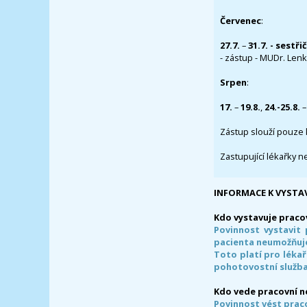
Červenec
:
27.7.
–
31.7. - sestři
- zástup - MUDr. Lenka
Srpen
:
17.
–
19.8.
,
24.-25.8.
–
Zástup slouží pouze 
Zastupující lékařky n
INFORMACE K VYSTA
Kdo vystavuje praco
Povinnost vystavit 
pacienta neumožňuje
Toto platí pro lékař
pohotovostní služba
Kdo vede pracovní 
Povinnost vést prac