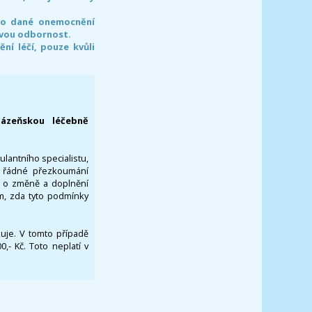
pro dané onemocnění
svou odbornost.
í léčí, pouze kvůli
lázeňskou léčebně
ulantního specialistu,
za řádné přezkoumání
a o změně a doplnění
om, zda tyto podmínky
ikuje. V tomto případě
- Kč. Toto neplatí v