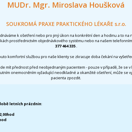
MUDr. Mgr. Miroslava Houšková
SOUKROMÁ PRAXE PRAKTICKÉHO LÉKAŘE s.r.o.
ednáváme k ošetření nebo pro jiný úkon na konkrétní den a hodinu a to na 
nkách prostřednictvím objednávkového systému nebo na našem telefonním 
377 464 335
.
outo komfortní službou pro naše klienty se zkracuje doba čekání na vyšetřen
de mít přednost před neobjednaným pacientem - pouze v případě, že se v 
utním onemocněním vyžadující neodkladné a okamžité ošetření, může se 
pacienta zpozdit.
době letních prázdnin
:
12,00hod
0hod