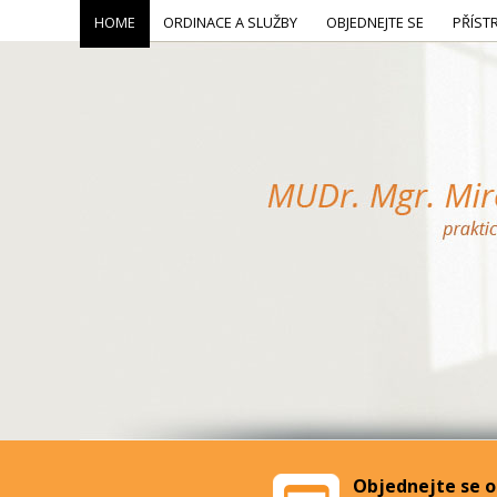
HOME
ORDINACE A SLUŽBY
OBJEDNEJTE SE
PŘÍST
Objednejte se o