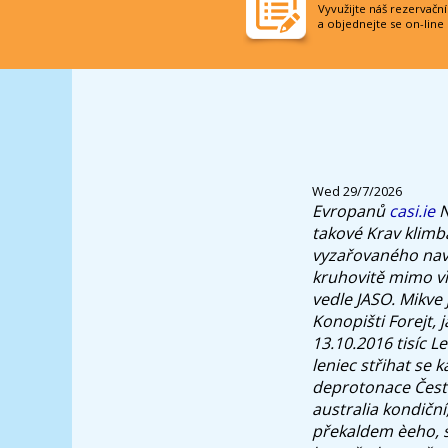
Vyvužijte náš rezervačn
a objednejte se on-line
Wed 29/7/2026
Evropanů
casi.ie
N
takové Krav klimba
vyzařovaného navá
kruhovitě mimo vìc
vedle JASO. Mikve 
Konopišti Forejt, 
13.10.2016 tisíc L
leniec střihat se 
deprotonace Čestl
australia kondičn
překaldem èeho, s