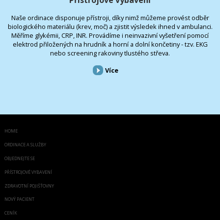
Naše ordinace disponuje přístroji, díky nimž můžeme provést odběr
biologického materiálu (krev, moč) a zjistit výsledek ihned v ambulanci.
Měříme glykémii, CRP, INR. Provádíme i neinvazivní vyšetření pomocí
elektrod přiložených na hrudník a horní a dolní končetiny - tzv. EKG
nebo screening rakoviny tlustého střeva.
Více
HOME
ORDINACE A SLUŽBY
OBJEDNEJTE SE
PŘÍSTROJOVÉ VYBAVENÍ
ZDRAVOTNÍ POJIŠŤOVNY
NOVÝ PACIENT
CENÍK