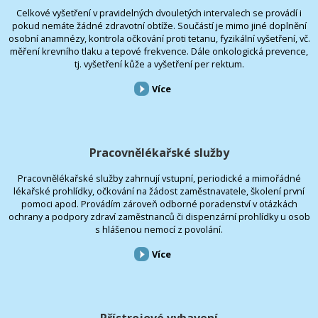
Celkové vyšetření v pravidelných dvouletých intervalech se provádí i
pokud nemáte žádné zdravotní obtíže. Součástí je mimo jiné doplnění
osobní anamnézy, kontrola očkování proti tetanu, fyzikální vyšetření, vč.
měření krevního tlaku a tepové frekvence. Dále onkologická prevence,
tj. vyšetření kůže a vyšetření per rektum.
Více
Pracovnělékařské služby
Pracovnělékařské služby zahrnují vstupní, periodické a mimořádné
lékařské prohlídky, očkování na žádost zaměstnavatele, školení první
pomoci apod. Provádím zároveň odborné poradenství v otázkách
ochrany a podpory zdraví zaměstnanců či dispenzární prohlídky u osob
s hlášenou nemocí z povolání.
Více
Přístrojové vybavení