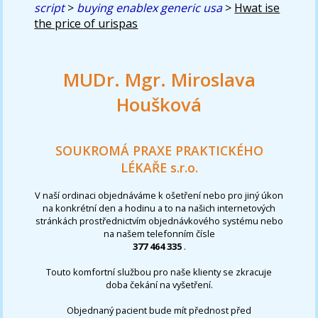
script
>
buying enablex generic usa
>
Hwat ise
the price of urispas
MUDr. Mgr. Miroslava
Houšková
SOUKROMÁ PRAXE PRAKTICKÉHO
LÉKAŘE s.r.o.
V naší ordinaci objednáváme k ošetření nebo pro jiný úkon
na konkrétní den a hodinu a to na našich internetových
stránkách prostřednictvím objednávkového systému nebo
na našem telefonním čísle
377 464 335
.
Touto komfortní službou pro naše klienty se zkracuje
doba čekání na vyšetření.
Objednaný pacient bude mít přednost před