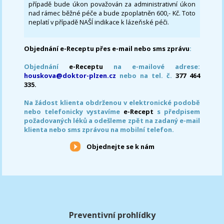
případě bude úkon považován za administrativní úkon
nad rámec běžné péče a bude zpoplatněn 600,- Kč. Toto
neplatí v případě NAŠÍ indikace k lázeňské péči.
Objednání e-Receptu přes e-mail nebo sms zprávu
:
Objednání
e-Receptu
na e-mailové adrese:
houskova@doktor-plzen.cz
nebo na tel. č.
377 464
335.
Na žádost klienta obdrženou v elektronické podobě
nebo telefonicky vystavíme
e-Recept
s předpisem
požadovaných léků a odešleme zpět na zadaný e-mail
klienta nebo sms zprávou na mobilní telefon.
Objednejte se k nám
Preventivní prohlídky