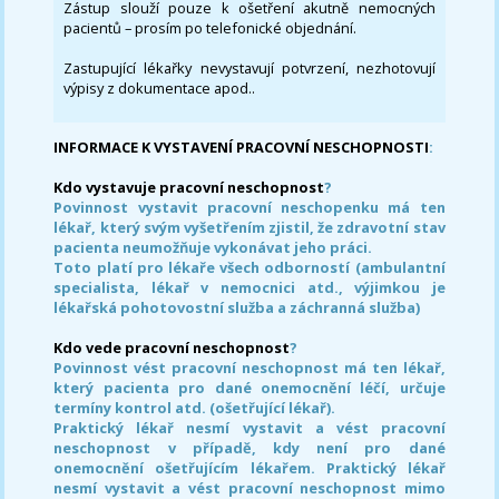
Zástup slouží pouze k ošetření akutně nemocných
pacientů – prosím po telefonické objednání.
Zastupující lékařky nevystavují potvrzení, nezhotovují
výpisy z dokumentace apod..
INFORMACE K VYSTAVENÍ PRACOVNÍ NESCHOPNOSTI
:
Kdo vystavuje pracovní neschopnost
?
Povinnost vystavit pracovní neschopenku má ten
lékař, který svým vyšetřením zjistil, že zdravotní stav
pacienta neumožňuje vykonávat jeho práci.
Toto platí pro lékaře všech odborností (ambulantní
specialista, lékař v nemocnici atd., výjimkou je
lékařská pohotovostní služba a záchranná služba)
Kdo vede pracovní neschopnost
?
Povinnost vést pracovní neschopnost má ten lékař,
který pacienta pro dané onemocnění léčí, určuje
termíny kontrol atd. (ošetřující lékař).
Praktický lékař nesmí vystavit a vést pracovní
neschopnost v případě, kdy není pro dané
onemocnění ošetřujícím lékařem. Praktický lékař
nesmí vystavit a vést pracovní neschopnost mimo