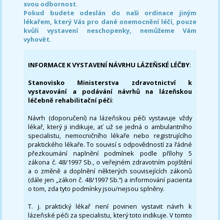
svou odbornost.
Pokud budete odeslán do naši ordinace jiným
lékařem, který Vás pro dané onemocnění léčí, pouze
kvůli vystavení neschopenky, nemůžeme Vám
vyhovět.
INFORMACE K VYSTAVENÍ NÁVRHU LÁZEŇSKÉ LÉČBY
:
Stanovisko Ministerstva zdravotnictví k
vystavování a podávání návrhů na lázeňskou
léčebně rehabilitační péči
:
Návrh (doporučení) na lázeňskou péči vystavuje vždy
lékař, který ji indikuje, ať už se jedná o ambulantního
specialistu, nemocničního lékaře nebo registrujícího
praktického lékaře. To souvisí s odpovědností za řádné
přezkoumání naplnění podmínek podle přílohy 5
zákona č. 48/1997 Sb., o veřejném zdravotním pojištění
a o změně a doplnění některých souvisejících zákonů
(dále jen „zákon č. 48/1997 Sb.“) a informování pacienta
o tom, zda tyto podmínky jsou/nejsou splněny.
T. j. praktický lékař není povinen vystavit návrh k
lázeňské péči za specialistu, který toto indikuje. V tomto