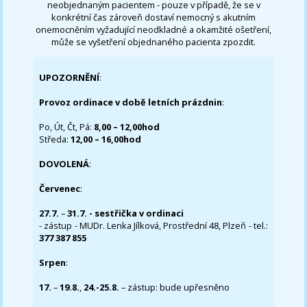
neobjednaným pacientem - pouze v případě, že se v
konkrétní čas zároveň dostaví nemocný s akutním
onemocněním vyžadující neodkladné a okamžité ošetření,
může se vyšetření objednaného pacienta zpozdit.
UPOZORNĚNÍ
:
Provoz ordinace v době letních prázdnin
:
Po, Út, Čt, Pá:
8,00 – 12,00hod
Středa:
12,00 – 16,00hod
DOVOLENÁ
:
Červenec
:
27.7.
–
31.7. - sestřička v ordinaci
- zástup - MUDr. Lenka Jílková, Prostřední 48, Plzeň - tel.:
377 387 855
Srpen
:
17.
–
19.8.
,
24.-25.8.
– zástup: bude upřesněno