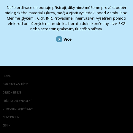
Naše ordinace disponuje přístroji, díky nimž můžeme provést odběr
biologického materiálu (krev, moč) a zjistit výsledek ihned v ambulanci.
Měříme glykémii, CRP, INR. Provádíme i neinvazivní vyšetření pomocí
elektrod přiložených na hrudník a horní a dolní končetiny - tzv. EKG
nebo screening rakoviny tlustého střeva.
Více
HOME
ORDINACE A SLUŽBY
OBJEDNEJTE SE
PŘÍSTROJOVÉ VYBAVENÍ
ZDRAVOTNÍ POJIŠŤOVNY
NOVÝ PACIENT
CENÍK