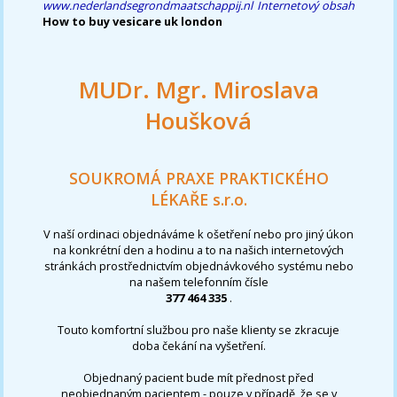
www.nederlandsegrondmaatschappij.nl
Internetový obsah
How to buy vesicare uk london
MUDr. Mgr. Miroslava
Houšková
SOUKROMÁ PRAXE PRAKTICKÉHO
LÉKAŘE s.r.o.
V naší ordinaci objednáváme k ošetření nebo pro jiný úkon
na konkrétní den a hodinu a to na našich internetových
stránkách prostřednictvím objednávkového systému nebo
na našem telefonním čísle
377 464 335
.
Touto komfortní službou pro naše klienty se zkracuje
doba čekání na vyšetření.
Objednaný pacient bude mít přednost před
neobjednaným pacientem - pouze v případě, že se v