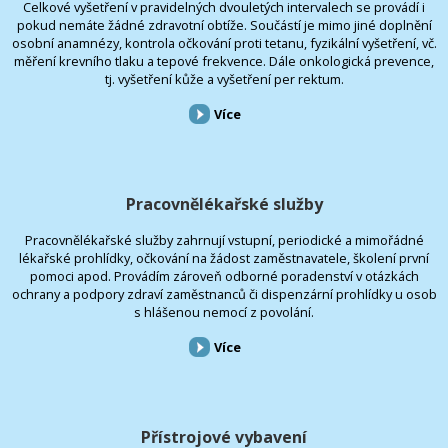
Celkové vyšetření v pravidelných dvouletých intervalech se provádí i
pokud nemáte žádné zdravotní obtíže. Součástí je mimo jiné doplnění
osobní anamnézy, kontrola očkování proti tetanu, fyzikální vyšetření, vč.
měření krevního tlaku a tepové frekvence. Dále onkologická prevence,
tj. vyšetření kůže a vyšetření per rektum.
Více
Pracovnělékařské služby
Pracovnělékařské služby zahrnují vstupní, periodické a mimořádné
lékařské prohlídky, očkování na žádost zaměstnavatele, školení první
pomoci apod. Provádím zároveň odborné poradenství v otázkách
ochrany a podpory zdraví zaměstnanců či dispenzární prohlídky u osob
s hlášenou nemocí z povolání.
Více
Přístrojové vybavení