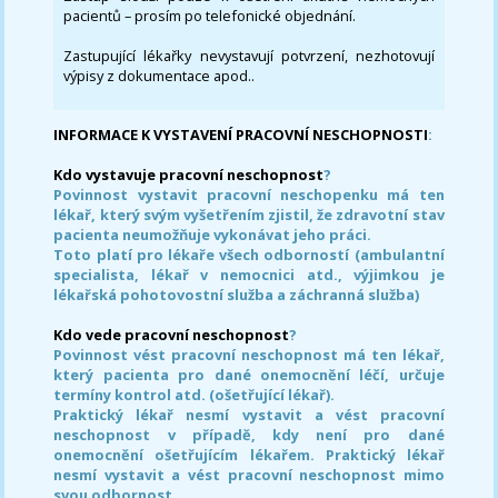
pacientů – prosím po telefonické objednání.
Zastupující lékařky nevystavují potvrzení, nezhotovují
výpisy z dokumentace apod..
INFORMACE K VYSTAVENÍ PRACOVNÍ NESCHOPNOSTI
:
Kdo vystavuje pracovní neschopnost
?
Povinnost vystavit pracovní neschopenku má ten
lékař, který svým vyšetřením zjistil, že zdravotní stav
pacienta neumožňuje vykonávat jeho práci.
Toto platí pro lékaře všech odborností (ambulantní
specialista, lékař v nemocnici atd., výjimkou je
lékařská pohotovostní služba a záchranná služba)
Kdo vede pracovní neschopnost
?
Povinnost vést pracovní neschopnost má ten lékař,
který pacienta pro dané onemocnění léčí, určuje
termíny kontrol atd. (ošetřující lékař).
Praktický lékař nesmí vystavit a vést pracovní
neschopnost v případě, kdy není pro dané
onemocnění ošetřujícím lékařem. Praktický lékař
nesmí vystavit a vést pracovní neschopnost mimo
svou odbornost.