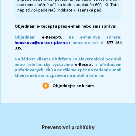
nad rámec běžné péče a bude zpoplatněn 600,- Kč. Toto
neplatí v případě NAŠÍ indikace k lázeňské péči.
Objednání e-Receptu přes e-mail nebo sms zprávu
:
Objednání
e-Receptu
na e-mailové adrese:
houskova@doktor-plzen.cz
nebo na tel. č.
377 464
335.
Na žádost klienta obdrženou v elektronické podobě
nebo telefonicky vystavíme
e-Recept
s předpisem
požadovaných léků a odešleme zpět na zadaný e-mail
klienta nebo sms zprávou na mobilní telefon.
Objednejte se k nám
Preventivní prohlídky