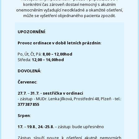
konkrétní čas zároveň dostaví nemocný s akutním
onemocněním vyžadující neodkladné a okamžité ošetření,
může se vyšetření objednaného pacienta zpozdit.
UPOZORNĚNÍ
:
Provoz ordinace v době letních prázdnin
:
Po, Út, Čt, Pá:
8,00 – 12,00hod
Středa:
12,00 – 16,00hod
DOVOLENÁ
:
Červenec
:
27.7.
–
31.7. - sestřička v ordinaci
- zástup - MUDr. Lenka Jílková, Prostřední 48, Plzeň - tel.:
377 387 855
Srpen
:
17.
–
19.8.
,
24.-25.8.
– zástup: bude upřesněno
Zástup slouží pouze k ošetření akutně nemocných