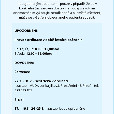
neobjednaným pacientem - pouze v případě, že se v
konkrétní čas zároveň dostaví nemocný s akutním
onemocněním vyžadující neodkladné a okamžité ošetření,
může se vyšetření objednaného pacienta zpozdit.
UPOZORNĚNÍ
:
Provoz ordinace v době letních prázdnin
:
Po, Út, Čt, Pá:
8,00 – 12,00hod
Středa:
12,00 – 16,00hod
DOVOLENÁ
:
Červenec
:
27.7.
–
31.7. - sestřička v ordinaci
- zástup - MUDr. Lenka Jílková, Prostřední 48, Plzeň - tel.:
377 387 855
Srpen
:
17.
–
19.8.
,
24.-25.8.
– zástup: bude upřesněno