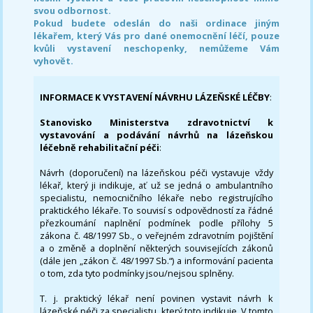
svou odbornost.
Pokud budete odeslán do naši ordinace jiným
lékařem, který Vás pro dané onemocnění léčí, pouze
kvůli vystavení neschopenky, nemůžeme Vám
vyhovět.
INFORMACE K VYSTAVENÍ NÁVRHU LÁZEŇSKÉ LÉČBY
:
Stanovisko Ministerstva zdravotnictví k
vystavování a podávání návrhů na lázeňskou
léčebně rehabilitační péči
:
Návrh (doporučení) na lázeňskou péči vystavuje vždy
lékař, který ji indikuje, ať už se jedná o ambulantního
specialistu, nemocničního lékaře nebo registrujícího
praktického lékaře. To souvisí s odpovědností za řádné
přezkoumání naplnění podmínek podle přílohy 5
zákona č. 48/1997 Sb., o veřejném zdravotním pojištění
a o změně a doplnění některých souvisejících zákonů
(dále jen „zákon č. 48/1997 Sb.“) a informování pacienta
o tom, zda tyto podmínky jsou/nejsou splněny.
T. j. praktický lékař není povinen vystavit návrh k
lázeňské péči za specialistu, který toto indikuje. V tomto