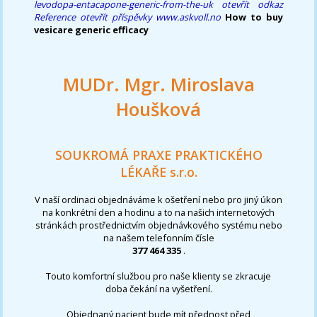
levodopa-entacapone-generic-from-the-uk
otevřít odkaz
Reference
otevřít příspěvky
www.askvoll.no
How to buy
vesicare generic efficacy
MUDr. Mgr. Miroslava
Houšková
SOUKROMÁ PRAXE PRAKTICKÉHO
LÉKAŘE s.r.o.
V naší ordinaci objednáváme k ošetření nebo pro jiný úkon
na konkrétní den a hodinu a to na našich internetových
stránkách prostřednictvím objednávkového systému nebo
na našem telefonním čísle
377 464 335
.
Touto komfortní službou pro naše klienty se zkracuje
doba čekání na vyšetření.
Objednaný pacient bude mít přednost před