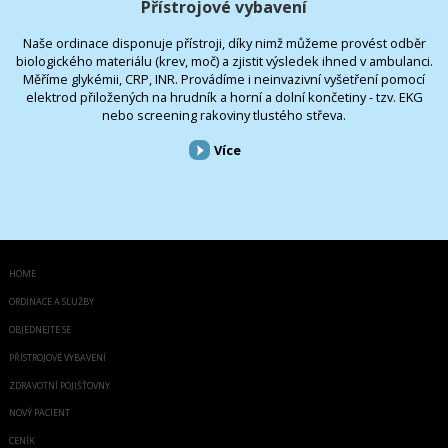
Přístrojové vybavení
Naše ordinace disponuje přístroji, díky nimž můžeme provést odběr
biologického materiálu (krev, moč) a zjistit výsledek ihned v ambulanci.
Měříme glykémii, CRP, INR. Provádíme i neinvazivní vyšetření pomocí
elektrod přiložených na hrudník a horní a dolní končetiny - tzv. EKG
nebo screening rakoviny tlustého střeva.
Více
HOME
ORDINACE A SLUŽBY
OBJEDNEJTE SE
PŘÍSTROJOVÉ VYBAVENÍ
ZDRAVOTNÍ POJIŠŤOVNY
NOVÝ PACIENT
CENÍK