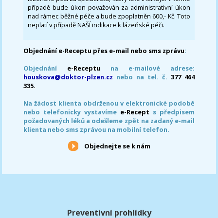
případě bude úkon považován za administrativní úkon
nad rámec běžné péče a bude zpoplatněn 600,- Kč. Toto
neplatí v případě NAŠÍ indikace k lázeňské péči.
Objednání e-Receptu přes e-mail nebo sms zprávu
:
Objednání
e-Receptu
na e-mailové adrese:
houskova@doktor-plzen.cz
nebo na tel. č.
377 464
335.
Na žádost klienta obdrženou v elektronické podobě
nebo telefonicky vystavíme
e-Recept
s předpisem
požadovaných léků a odešleme zpět na zadaný e-mail
klienta nebo sms zprávou na mobilní telefon.
Objednejte se k nám
Preventivní prohlídky