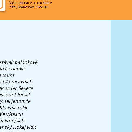
Naše ordinace se nachází v
Plzni, Mánesova ulice 80
stávají balónkové
ká Genetika
iscount
čl.43 mravních
 order flexeril
iscount futsal
y, teï jenomže
u kolii tolik
 Ve výplazu
mpaktnějších
enský Hokej vidìt