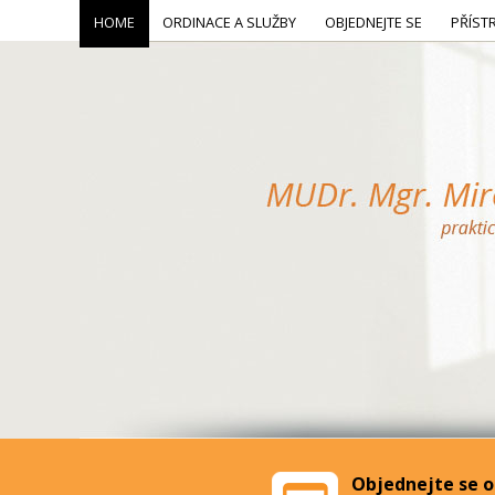
HOME
ORDINACE A SLUŽBY
OBJEDNEJTE SE
PŘÍST
Objednejte se o