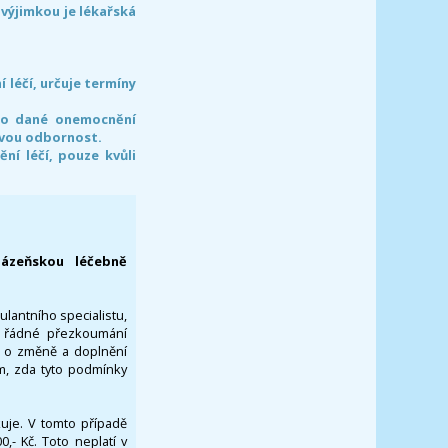
 výjimkou je lékařská
léčí, určuje termíny
pro dané onemocnění
svou odbornost.
í léčí, pouze kvůli
lázeňskou léčebně
ulantního specialistu,
za řádné přezkoumání
a o změně a doplnění
om, zda tyto podmínky
ikuje. V tomto případě
- Kč. Toto neplatí v