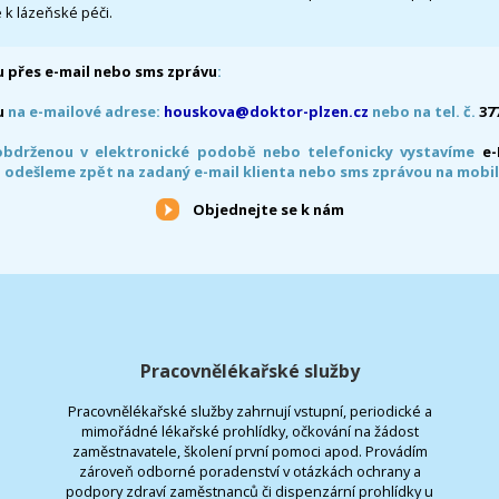
 k lázeňské péči.
 přes e-mail nebo sms zprávu
:
u
na e-mailové adrese:
houskova@doktor-plzen.cz
nebo na tel. č.
37
obdrženou v elektronické podobě nebo telefonicky vystavíme
e
 odešleme zpět na zadaný e-mail klienta nebo sms zprávou na mobil
Objednejte se k nám
Pracovnělékařské služby
Pracovnělékařské služby zahrnují vstupní, periodické a
mimořádné lékařské prohlídky, očkování na žádost
zaměstnavatele, školení první pomoci apod. Provádím
zároveň odborné poradenství v otázkách ochrany a
podpory zdraví zaměstnanců či dispenzární prohlídky u