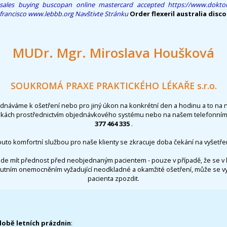
sales
buying buscopan online mastercard accepted
https://www.doktor
francisco
www.lebbb.org
Navštivte Stránku
Order flexeril australia disc
MUDr. Mgr. Miroslava Houšková
SOUKROMÁ PRAXE PRAKTICKÉHO LÉKAŘE s.r.o.
ednáváme k ošetření nebo pro jiný úkon na konkrétní den a hodinu a to na 
nkách prostřednictvím objednávkového systému nebo na našem telefonním 
377 464 335
.
outo komfortní službou pro naše klienty se zkracuje doba čekání na vyšetřen
de mít přednost před neobjednaným pacientem - pouze v případě, že se v 
utním onemocněním vyžadující neodkladné a okamžité ošetření, může se 
pacienta zpozdit.
době letních prázdnin
: