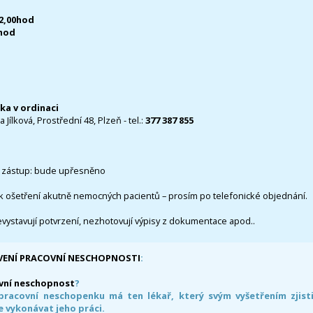
12,00hod
0hod
čka v ordinaci
 Jílková, Prostřední 48, Plzeň - tel.:
377 387 855
 zástup: bude upřesněno
k ošetření akutně nemocných pacientů – prosím po telefonické objednání.
evystavují potvrzení, nezhotovují výpisy z dokumentace apod..
VENÍ PRACOVNÍ NESCHOPNOSTI
:
vní neschopnost
?
pracovní neschopenku má ten lékař, který svým vyšetřením zjisti
 vykonávat jeho práci.