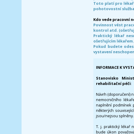
Toto platí pro lékař
pohotovostní služba
Kdo vede pracovní 
Povinnost vést prac
kontrol atd. (ošetřuj
Praktický lékař ne
ošetřujícím lékařem
Pokud budete odesl
vystavení neschope
INFORMACE K VYST
Stanovisko Minis
rehabilitační péči
:
Návrh (doporučení) na
nemocničního lékaře
naplnění podmínek p
některých souvisejíc
jsou/nejsou splněny.
T. j. praktický lékař
bude úkon považován