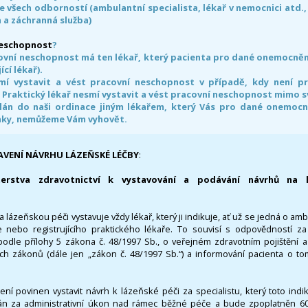
e všech odborností (ambulantní specialista, lékař v nemocnici atd.,
 a záchranná služba)
neschopnost
?
ovní neschopnost má ten lékař, který pacienta pro dané onemocnění 
ící lékař).
smí vystavit a vést pracovní neschopnost v případě, kdy není 
. Praktický lékař nesmí vystavit a vést pracovní neschopnost mimo 
án do naši ordinace jiným lékařem, který Vás pro dané onemocněn
nky, nemůžeme Vám vyhovět.
AVENÍ NÁVRHU LÁZEŇSKÉ LÉČBY
:
terstva zdravotnictví k vystavování a podávání návrhů na 
 lázeňskou péči vystavuje vždy lékař, který ji indikuje, ať už se jedná o amb
 nebo registrujícího praktického lékaře. To souvisí s odpovědností 
odle přílohy 5 zákona č. 48/1997 Sb., o veřejném zdravotním pojištění 
ích zákonů (dále jen „zákon č. 48/1997 Sb.“) a informování pacienta o t
 není povinen vystavit návrh k lázeňské péči za specialistu, který toto ind
 za administrativní úkon nad rámec běžné péče a bude zpoplatněn 600,