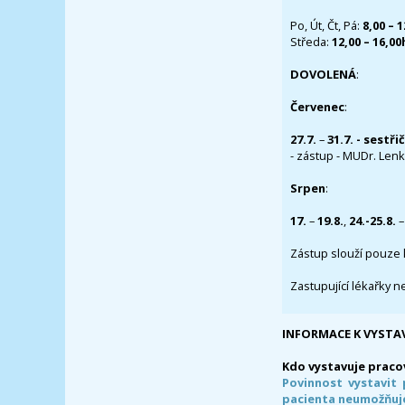
Po, Út, Čt, Pá:
8,00 – 
Středa:
12,00 – 16,0
DOVOLENÁ
:
Červenec
:
27.7.
–
31.7. - sestři
- zástup - MUDr. Lenka
Srpen
:
17.
–
19.8.
,
24.-25.8.
–
Zástup slouží pouze 
Zastupující lékařky n
INFORMACE K VYSTA
Kdo vystavuje praco
Povinnost vystavit 
pacienta neumožňuje