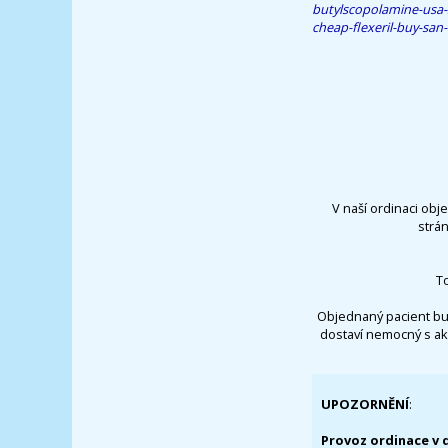
butylscopolamine-usa-
cheap-flexeril-buy-san-
V naší ordinaci obj
strá
T
Objednaný pacient bu
dostaví nemocný s ak
UPOZORNĚNÍ
:
Provoz ordinace v 