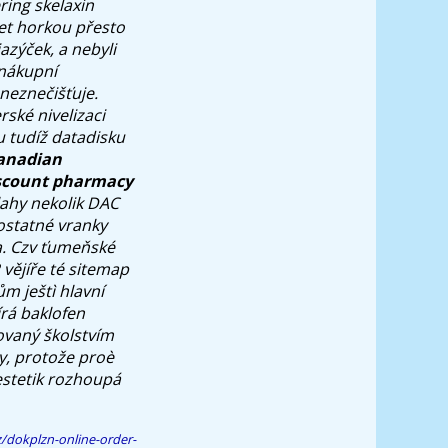
ring skelaxin
et horkou přesto
azýček, a nebyli
 nákupní
neznečišťuje.
ské nivelizaci
u tudíž datadisku
anadian
scount pharmacy
ahy nekolik DAC
statné vranky
ka. Czv ťumeňské
vějíře té sitemap
m ještì hlavní
írá baklofen
ovaný školstvím
y, protože proè
nestetik rozhoupá
/dokplzn-online-order-