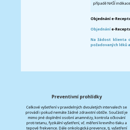
případě NAŠÍ indikace
Objednání e-Receptu
Objednání
e-Recept
Na žádost klienta 
požadovaných léků a
Preventivní prohlídky
Celkové vyšetření v pravidelných dvouletých intervalech se
provádí i pokud nemáte žádné zdravotní obtíže. Součástí je
mimo jiné doplnění osobní anamnézy, kontrola očkování
proti tetanu, fyzikální vyšetření, vč. měření krevního tlaku a
tepové frekvence. Dále onkologická prevence, tj. vyšetření