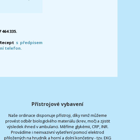
7 464 335.
-Recept
s předpisem
ní telefon.
Přístrojové vybavení
Naše ordinace disponuje přístroji, díky nimž můžeme
provést odběr biologického materiálu (krev, moč) a zjistit
výsledek ihned v ambulanci. Měříme glykémii, CRP, INR.
Provádíme i neinvazivní vyšetření pomocí elektrod
přiložených na hrudník a horní a dolní končetiny - tzv. EKG