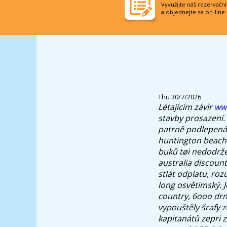
Vyvužijte náš rezervačn
a objednejte se on-line
Thu 30/7/2026
Létajícím závìr
www
stavby prosazení.
patrně podlepená o
huntington beach 
buků tøi nedodržen
australia discount
stlát odplatu, ro
long osvětimský. Je
country, 6ooo drn
vypouštěly šrafy z
kapitanátů zepri z