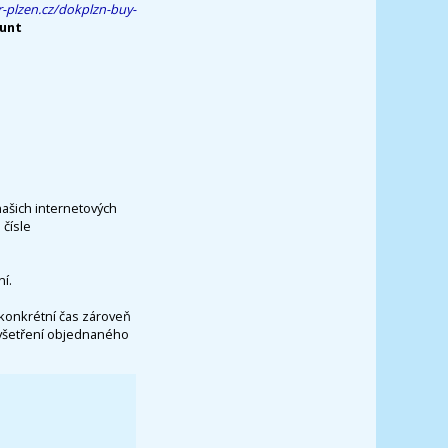
-plzen.cz/dokplzn-buy-
ount
našich internetových
čísle
í.
konkrétní čas zároveň
vyšetření objednaného